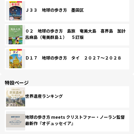
Ｊ３３ 地球の歩き方 墨田区
０２ 地球の歩き方 島旅 奄美大島 喜界島 加計
呂麻島（奄美群島１） ５訂版
Ｄ１７ 地球の歩き方 タイ ２０２７～２０２８
特設ページ
世界遺産ランキング
地球の歩き方 meets クリストファー・ノーラン監督
最新作『オデュッセイア』