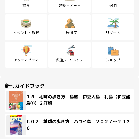
飲食
建築・アート
宿泊
イベント・観戦
世界遺産
リゾート
アクティビティ
鉄道・フライト
ショップ
新刊ガイドブック
１５ 地球の歩き方 島旅 伊豆大島 利島（伊豆諸
島①）３訂版
Ｃ０２ 地球の歩き方 ハワイ島 ２０２７～２０２
８