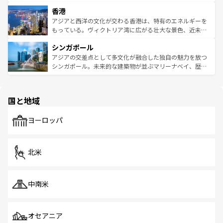
世界中の食通を魅了してやまないベトナム料理も魅力のひ
寺院や市場がいたるところに点在し、古きよき文化と現代
香港
とつ。フォーやバインミー、ベトナムコーヒーなどは、ぜ
の活気が交差している。北部ではチェンマイなどの山岳地
ひ現地で味わいたい。どの地域を訪れてもあたたかい人々
帯で自然と触れ合い、南部ではプーケットやクラビの美し
アジアと西洋の文化が交わる香港は、特有のエネルギーを
が旅行者を迎えてくれるので、きっと忘れられない旅にな
いビーチでリゾート気分を楽しむことができる。タイ料理
もっている。ヴィクトリア湾に広がる壮大な景色、近未来
るはずだ。 なお、新着のベトナム情報は
コンテンツ一覧
を
は世界的に有名で、屋台から高級レストランまで味覚を刺
的なアートスポット、そして歴史と現代が融合した町並
参照してほしい。
シンガポール
激する。気候は一年中温暖で、どの季節にも異なる楽しみ
み、どこを訪れても感動するはず。観光スポットが密集し
が待っている。親しみやすいタイの人々、仏教を中心とし
ており、効率よく見どころを回れるのも魅力。息をのむよ
アジアの交差点として多文化が融合した独自の魅力を放つ
た文化、そして多様な観光資源が、訪れる旅人を魅了し続
うな絶景から文化的な体験まで、香港を存分に楽しみ尽く
シンガポール。未来的な建築物が並ぶマリーナベイ、歴史
ける。 なお、新着のタイ情報は
コンテンツ一覧
を参照して
そう。 なお、新着の香港情報は
コンテンツ一覧
を参照して
と伝統を感じられるエスニックタウン、多数の緑豊かな公
ほしい。
ほしい。
園や自然保護区など、自然が調和した近代的な景観と文化
の多様性あふれるカラフルな町は、どこを歩いても新しい
国と地域
発見がある。さらに、治安のよさや充実した公共交通機関
も、旅行者にとっては魅力的なポイント。グルメも豊富
で、ホーカーズは地元の風情を楽しめる外せないスポット
ヨーロッパ
だ。訪れる人を飽きさせないシンガポールで、多様な魅力
を体感しよう。 なお、新着のシンガポール情報は
コンテン
ツ一覧
を参照してほしい。
北米
中南米
オセアニア