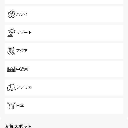
ハワイ
リゾート
アジア
中近東
アフリカ
日本
人気スポット