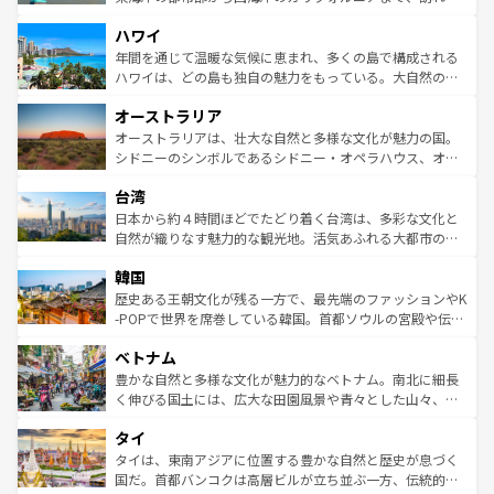
者向けの交通パス提供のサービスもあり、うまく活用すれ
場所ごとに異なる風景と体験が待っている。ニューヨーク
ハワイ
ば市内交通費無料で観光を楽しむこともできる。 なお、新
のような巨大都市は、観光、ショッピング、エンターテイ
着のスイス情報は
コンテンツ一覧
を参照してほしい。
ンメントが詰まった刺激的なスポットだ。一方、アメリカ
年間を通じて温暖な気候に恵まれ、多くの島で構成される
西部には大自然が広がり、グランドキャニオンやイエロー
ハワイは、どの島も独自の魅力をもっている。大自然の神
ストーン国立公園といった絶景が堪能できる。さらに、南
秘を感じたいなら、火山が生み出した壮大な景観を誇るハ
オーストラリア
部のニューオーリンズでは、音楽と美食が融合した独特の
ワイ島は見逃せない。また、定番の観光地といえばオアフ
文化が魅力。旅行者はアメリカの各地域で異なる魅力を楽
島だが、静かな自然を求めるならマウイ島やカウアイ島が
オーストラリアは、壮大な自然と多様な文化が魅力の国。
しみながら、その多様性と豊かな歴史を感じることができ
おすすめ。エメラルドグリーンに輝く海をはじめ、豊かな
シドニーのシンボルであるシドニー・オペラハウス、オー
るだろう。車でのロードトリップや列車の旅も、アメリカ
文化や歴史が息づいている。「アロハスピリット」と呼ば
ストラリア東海岸北部に広がる大サンゴ礁地帯グレートバ
ならではの贅沢な旅のスタイルだ。 なお、新着のアメリカ
台湾
れるおもてなしの心で訪れる人々を迎えてくれるハワイの
リアリーフや大陸中央部にそびえるウルル（エアーズロッ
情報は
コンテンツ一覧
を参照してほしい。
人々、おいしいローカルフードやハワイアンミュージッ
ク）、タスマニアの美しい原生林やケアンズの熱帯雨林な
日本から約４時間ほどでたどり着く台湾は、多彩な文化と
ク、伝統的なフラダンスなど、すべてがハワイの魅力を彩
ど、見どころがたくさん。また、カフェやワイン、オージ
自然が織りなす魅力的な観光地。活気あふれる大都市の台
っている。訪れるたびに新しい発見と感動が待っているハ
ービーフなどの食文化も豊かで、美味しいものであふれて
北やノスタルジックな町並みが人気な九份（ジォウフェ
ワイを、存分に味わってほしい。 なお、新着のハワイ情報
韓国
いる。アクティビティも充実しており、サーフィンやダイ
ン）、静ひつな山岳地帯である台湾東部など、都市の喧騒
は
コンテンツ一覧
を参照してほしい。
ビング、ハイキングなど、アウトドア好きにはたまらな
と山間の静けさが共存しており、訪れる人に新しい発見と
歴史ある王朝文化が残る一方で、最先端のファッションやK
い。オーストラリアの多彩な魅力を存分に味わいつくそ
驚きをもたらしてくれる。また、奥深い台湾の食文化も魅
-POPで世界を席巻している韓国。首都ソウルの宮殿や伝統
う。 なお、新着のオーストラリア情報は
コンテンツ一覧
を
力で、夜市などの屋台グルメから高級料理、ヘルシーで美
家屋が並ぶエリアでは韓国の歴史と文化に浸ることがで
参照してほしい。
ベトナム
容にもいいと評判のスイーツなど、バラエティ豊かな料理
き、地方に足を延ばせば四季折々の自然美を楽しむことが
が味わえる。 なお、新着の台湾情報は
コンテンツ一覧
を参
できる。そして、キムチや焼肉、絶品のストリートフード
豊かな自然と多様な文化が魅力的なベトナム。南北に細長
照してほしい。
まで、さまざまな韓国料理が待っている。夜には、韓国な
く伸びる国土には、広大な田園風景や青々とした山々、世
らではのナイトライフも堪能できる。あたたかいホスピタ
界遺産に登録された壮大な自然景観が点在し、都市部では
タイ
リティに包まれながら、韓国の多彩な魅力を心ゆくまで味
急速な発展と共に伝統が息づく。ハノイの古い町並みやホ
わってみてほしい。 なお、新着の韓国情報は
コンテンツ一
ーチミン市のフランス統治時代の建物も、独特の雰囲気を
タイは、東南アジアに位置する豊かな自然と歴史が息づく
覧
を参照してほしい。
醸し出している。また、バラエティの豊かさとおいしさで
国だ。首都バンコクは高層ビルが立ち並ぶ一方、伝統的な