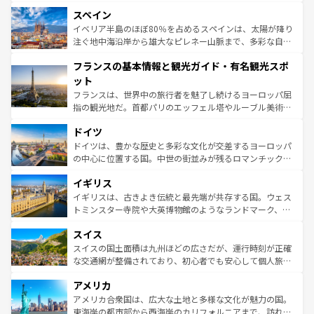
美術、ヴェネツィアの運河など、歴史あるスポットはもち
スペイン
ろん、トスカーナの美しい田園風景やアマルフィ海岸の絶
景など、自然景観も見逃せない。観光の合間には、本場の
イベリア半島のほぼ80％を占めるスペインは、太陽が降り
ピザやパスタなど、絶品のイタリア料理を堪能することも
注ぐ地中海沿岸から雄大なピレネー山脈まで、多彩な自然
できる。朝目覚めてから夜眠るまで、すべての瞬間を楽し
と文化が詰まったヨーロッパ屈指の旅行先だ。多様な地域
フランスの基本情報と観光ガイド・有名観光スポ
ませてくれるイタリアで、忘れられない旅をしてみよう！
文化が根付くこの国では、情熱的なフラメンコ、熱気あふ
なお、新着のイタリア情報は
コンテンツ一覧
を参照してほ
れる闘牛、そして美味しいタパスが生活の一部となってい
ット
しい。
る。首都マドリードの洗練された雰囲気や、バルセロナの
フランスは、世界中の旅行者を魅了し続けるヨーロッパ屈
アートに溢れた街角から、地方では古代ローマ遺跡や中世
指の観光地だ。首都パリのエッフェル塔やルーブル美術館
の城塞都市、穏やかなビーチリゾートまで多彩な表情を見
といった象徴的なスポットから、田舎町の古風な美しさま
せる。地方によって風土や気候が異なるスペインはその個
ドイツ
で、幅広い魅力が詰まっている。華麗な宮殿、歴史的な大
性で訪れる人を魅了する。 なお、新着のスペイン情報は
コ
聖堂、美しいビーチ、そして豊かな自然が、訪れる者を心
ドイツは、豊かな歴史と多彩な文化が交差するヨーロッパ
ンテンツ一覧
を参照してほしい。
から魅了する。また、フランスは美食の国としても知ら
の中心に位置する国。中世の街並みが残るロマンチック街
れ、フランス料理はユネスコ無形文化遺産にも登録されて
道から、未来を先取りするようなモダンな都市まで多様な
イギリス
いる。シャンパンの発祥地であるランス、プロヴァンスの
顔を持つこの国は、どこを歩いても飽きることがない。ベ
香り高いラベンダー畑など、多彩な楽しみ方が可能だ。さ
ルリンの文化的活気、バイエルン州のアルプスの絶景、そ
イギリスは、古きよき伝統と最先端が共存する国。ウェス
らに、パリ以外の地域にも魅力が溢れており、どの街角に
してライン川沿いのワイン畑といった風景は必見。ビール
トミンスター寺院や大英博物館のようなランドマーク、歴
も豊かな歴史と文化が息づいている。パリ以外の個性あふ
とソーセージを味わいながら地元の人と過ごす楽しい時間
史ある大学都市、美しい丘陵地帯や牧歌的な風景など、エ
れる地方に足を運ぶとそれぞれで全く異なる文化を体験で
スイス
は、お酒好きな人にはぜひ体験してほしい。 なお、新着の
リアごとに異なる魅力がある。また、優雅なアフタヌーン
きるだろう。 なお、新着のフランス情報は
コンテンツ一覧
ドイツ情報は
コンテンツ一覧
を参照してほしい。
ティー、ビール好きにはたまらない英国パブ、サッカー観
スイスの国土面積は九州ほどの広さだが、運行時刻が正確
を参照してほしい。
戦など、本場だからこそできる体験も豊富。イギリスを旅
な交通網が整備されており、初心者でも安心して個人旅行
して楽しみつくそう。 なお、新着のイギリス情報は
コンテ
を楽しめる。日本同様に時刻表どおりの旅が可能だ。中世
アメリカ
ンツ一覧
を参照してほしい。
の建物がそのまま残る町や、スイスならではのユニークな
博物館もあり、アルプス観光だけでなく町歩きも満喫する
アメリカ合衆国は、広大な土地と多様な文化が魅力の国。
ことができる。国民の所得が高いため物価も高いが、旅行
東海岸の都市部から西海岸のカリフォルニアまで、訪れる