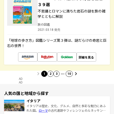
３９選
不思議とロマンに満ちた岩石の謎を旅の雑
学とともに解説
旅の図鑑
2021.03.18 発売
「地球の歩き方」図鑑シリーズ第３弾は、謎だらけの奇岩と巨
石の世界！
詳細を見る
…
1
2
3
10
AD
AD
人気の国と地域から探す
イタリア
イタリアは歴史、文化、グルメ、自然と多彩な魅力にあふ
れた国。
ローマ
の古代遺跡やフィレンツェのルネッサンス