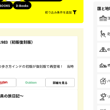
BOOKS
D-Books
国と地
絞り込み条件を追加
-1983（初版復刻版）
球の歩き方インドの初版が復刻版で再登場！ 当時
詳細を見る
社員の旅日記～