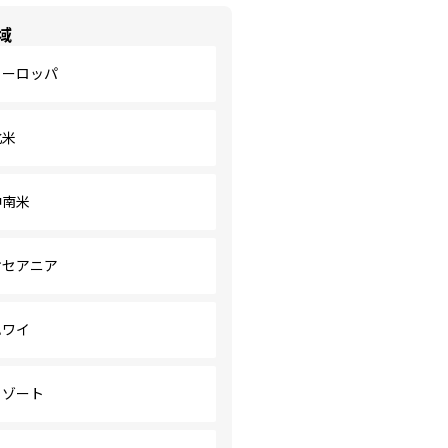
域
ヨーロッパ
北米
中南米
オセアニア
ハワイ
リゾート