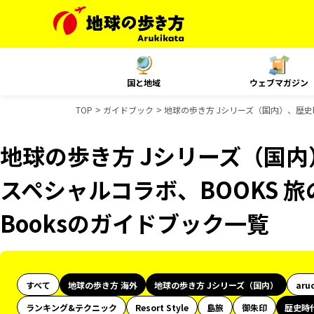
国と地域
ウェブマガジン
TOP
ガイドブック
地球の歩き方 Jシリーズ（国内）、歴史時代
地球の歩き方 Jシリーズ（国内
スペシャルコラボ、BOOKS 旅
Booksのガイドブック一覧
すべて
地球の歩き方 海外
地球の歩き方 Jシリーズ（国内）
aru
ランキング&テクニック
Resort Style
島旅
御朱印
歴史時