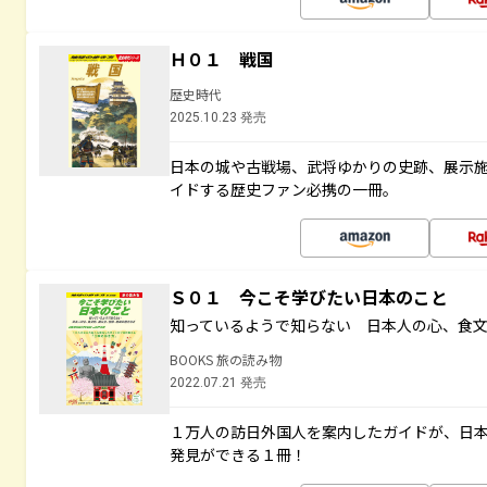
Ｈ０１ 戦国
歴史時代
2025.10.23 発売
日本の城や古戦場、武将ゆかりの史跡、展示
イドする歴史ファン必携の一冊。
Ｓ０１ 今こそ学びたい日本のこと
知っているようで知らない 日本人の心、食
BOOKS 旅の読み物
2022.07.21 発売
１万人の訪日外国人を案内したガイドが、日
発見ができる１冊！