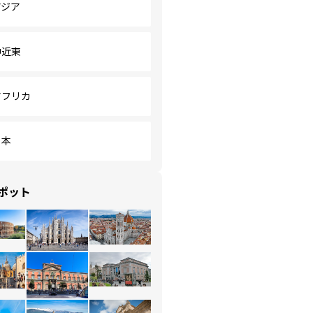
アジア
中近東
アフリカ
日本
ポット