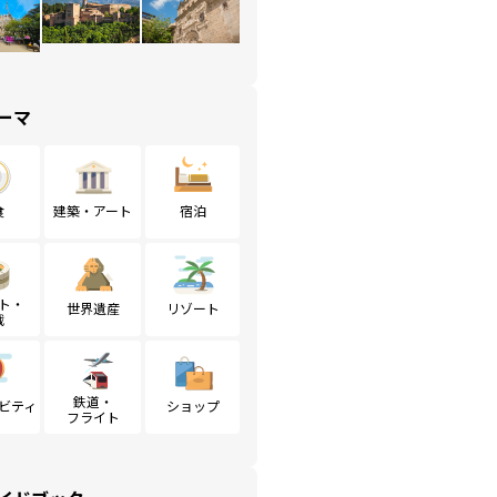
ーマ
食
建築・アート
宿泊
ト・
世界遺産
リゾート
戦
鉄道・
ビティ
ショップ
フライト