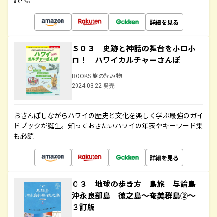
旅へ。
詳細を見る
Ｓ０３ 史跡と神話の舞台をホロホ
ロ！ ハワイカルチャーさんぽ
BOOKS 旅の読み物
2024.03.22 発売
おさんぽしながらハワイの歴史と文化を楽しく学ぶ最強のガイ
ドブックが誕生。知っておきたいハワイの年表やキーワード集
も必読
詳細を見る
０３ 地球の歩き方 島旅 与論島
沖永良部島 徳之島～奄美群島②～
３訂版