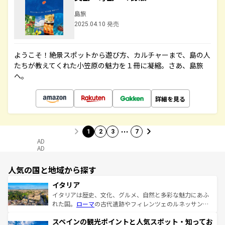
島旅
2025.04.10 発売
ようこそ！絶景スポットから遊び方、カルチャーまで、島の人
たちが教えてくれた小笠原の魅力を１冊に凝縮。さあ、島旅
へ。
詳細を見る
…
1
2
3
7
AD
AD
人気の国と地域から探す
イタリア
イタリアは歴史、文化、グルメ、自然と多彩な魅力にあふ
れた国。
ローマ
の古代遺跡やフィレンツェのルネッサンス
美術、ヴェネツィアの運河など、歴史あるスポットはもち
スペインの観光ポイントと人気スポット・知ってお
ろん、トスカーナの美しい田園風景やアマルフィ海岸の絶