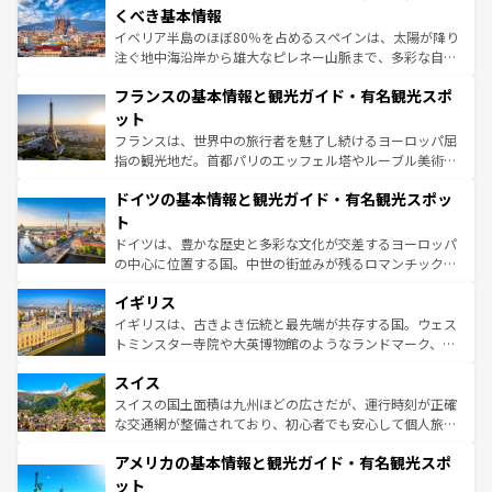
景など、自然景観も見逃せない。観光の合間には、本場の
くべき基本情報
ピザやパスタなど、絶品のイタリア料理を堪能することも
イベリア半島のほぼ80％を占めるスペインは、太陽が降り
できる。朝目覚めてから夜眠るまで、すべての瞬間を楽し
注ぐ地中海沿岸から雄大なピレネー山脈まで、多彩な自然
ませてくれるイタリアで、忘れられない旅をしてみよう！
と文化が詰まったヨーロッパ屈指の旅行先だ。多様な地域
なお、新着のイタリア情報は
コンテンツ一覧
を参照してほ
フランスの基本情報と観光ガイド・有名観光スポ
文化が根付くこの国では、情熱的なフラメンコ、熱気あふ
しい。
れる闘牛、そして美味しいタパスが生活の一部となってい
ット
る。首都マドリードの洗練された雰囲気や、バルセロナの
フランスは、世界中の旅行者を魅了し続けるヨーロッパ屈
アートに溢れた街角から、地方では古代ローマ遺跡や中世
指の観光地だ。首都パリのエッフェル塔やルーブル美術館
の城塞都市、穏やかなビーチリゾートまで多彩な表情を見
といった象徴的なスポットから、田舎町の古風な美しさま
せる。地方によって風土や気候が異なるスペインはその個
ドイツの基本情報と観光ガイド・有名観光スポッ
で、幅広い魅力が詰まっている。華麗な宮殿、歴史的な大
性で訪れる人を魅了する。 なお、新着のスペイン情報は
コ
聖堂、美しいビーチ、そして豊かな自然が、訪れる者を心
ト
ンテンツ一覧
を参照してほしい。
から魅了する。また、フランスは美食の国としても知ら
ドイツは、豊かな歴史と多彩な文化が交差するヨーロッパ
れ、フランス料理はユネスコ無形文化遺産にも登録されて
の中心に位置する国。中世の街並みが残るロマンチック街
いる。シャンパンの発祥地であるランス、プロヴァンスの
道から、未来を先取りするようなモダンな都市まで多様な
香り高いラベンダー畑など、多彩な楽しみ方が可能だ。さ
イギリス
顔を持つこの国は、どこを歩いても飽きることがない。ベ
らに、パリ以外の地域にも魅力が溢れており、どの街角に
ルリンの文化的活気、バイエルン州のアルプスの絶景、そ
イギリスは、古きよき伝統と最先端が共存する国。ウェス
も豊かな歴史と文化が息づいている。パリ以外の個性あふ
してライン川沿いのワイン畑といった風景は必見。ビール
トミンスター寺院や大英博物館のようなランドマーク、歴
れる地方に足を運ぶとそれぞれで全く異なる文化を体験で
とソーセージを味わいながら地元の人と過ごす楽しい時間
史ある大学都市、美しい丘陵地帯や牧歌的な風景など、エ
きるだろう。 なお、新着のフランス情報は
コンテンツ一覧
スイス
は、お酒好きな人にはぜひ体験してほしい。 なお、新着の
リアごとに異なる魅力がある。また、優雅なアフタヌーン
を参照してほしい。
ドイツ情報は
コンテンツ一覧
を参照してほしい。
ティー、ビール好きにはたまらない英国パブ、サッカー観
スイスの国土面積は九州ほどの広さだが、運行時刻が正確
戦など、本場だからこそできる体験も豊富。イギリスを旅
な交通網が整備されており、初心者でも安心して個人旅行
して楽しみつくそう。 なお、新着のイギリス情報は
コンテ
を楽しめる。日本同様に時刻表どおりの旅が可能だ。中世
アメリカの基本情報と観光ガイド・有名観光スポ
ンツ一覧
を参照してほしい。
の建物がそのまま残る町や、スイスならではのユニークな
博物館もあり、アルプス観光だけでなく町歩きも満喫する
ット