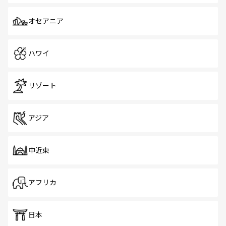
オセアニア
ハワイ
リゾート
アジア
中近東
アフリカ
日本