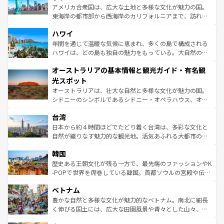
ことができる。国民の所得が高いため物価も高いが、旅行
アメリカ合衆国は、広大な土地と多様な文化が魅力の国。
者向けの交通パス提供のサービスもあり、うまく活用すれ
東海岸の都市部から西海岸のカリフォルニアまで、訪れる
ば市内交通費無料で観光を楽しむこともできる。 なお、新
場所ごとに異なる風景と体験が待っている。ニューヨーク
着のスイス情報は
コンテンツ一覧
を参照してほしい。
ハワイ
のような巨大都市は、観光、ショッピング、エンターテイ
ンメントが詰まった刺激的なスポットだ。一方、アメリカ
年間を通じて温暖な気候に恵まれ、多くの島で構成される
西部には大自然が広がり、グランドキャニオンやイエロー
ハワイは、どの島も独自の魅力をもっている。大自然の神
ストーン国立公園といった絶景が堪能できる。さらに、南
秘を感じたいなら、火山が生み出した壮大な景観を誇るハ
オーストラリアの基本情報と観光ガイド・有名観
部のニューオーリンズでは、音楽と美食が融合した独特の
ワイ島は見逃せない。また、定番の観光地といえばオアフ
文化が魅力。旅行者はアメリカの各地域で異なる魅力を楽
島だが、静かな自然を求めるならマウイ島やカウアイ島が
光スポット
しみながら、その多様性と豊かな歴史を感じることができ
おすすめ。エメラルドグリーンに輝く海をはじめ、豊かな
オーストラリアは、壮大な自然と多様な文化が魅力の国。
るだろう。車でのロードトリップや列車の旅も、アメリカ
文化や歴史が息づいている。「アロハスピリット」と呼ば
シドニーのシンボルであるシドニー・オペラハウス、オー
ならではの贅沢な旅のスタイルだ。 なお、新着のアメリカ
れるおもてなしの心で訪れる人々を迎えてくれるハワイの
ストラリア東海岸北部に広がる大サンゴ礁地帯グレートバ
情報は
コンテンツ一覧
を参照してほしい。
人々、おいしいローカルフードやハワイアンミュージッ
台湾
リアリーフや大陸中央部にそびえるウルル（エアーズロッ
ク、伝統的なフラダンスなど、すべてがハワイの魅力を彩
ク）、タスマニアの美しい原生林やケアンズの熱帯雨林な
日本から約４時間ほどでたどり着く台湾は、多彩な文化と
っている。訪れるたびに新しい発見と感動が待っているハ
ど、見どころがたくさん。また、カフェやワイン、オージ
自然が織りなす魅力的な観光地。活気あふれる大都市の台
ワイを、存分に味わってほしい。 なお、新着のハワイ情報
ービーフなどの食文化も豊かで、美味しいものであふれて
北やノスタルジックな町並みが人気な九份（ジォウフェ
は
コンテンツ一覧
を参照してほしい。
韓国
いる。アクティビティも充実しており、サーフィンやダイ
ン）、静ひつな山岳地帯である台湾東部など、都市の喧騒
ビング、ハイキングなど、アウトドア好きにはたまらな
と山間の静けさが共存しており、訪れる人に新しい発見と
歴史ある王朝文化が残る一方で、最先端のファッションやK
い。オーストラリアの多彩な魅力を存分に味わいつくそ
驚きをもたらしてくれる。また、奥深い台湾の食文化も魅
-POPで世界を席巻している韓国。首都ソウルの宮殿や伝統
う。 なお、新着のオーストラリア情報は
コンテンツ一覧
を
力で、夜市などの屋台グルメから高級料理、ヘルシーで美
家屋が並ぶエリアでは韓国の歴史と文化に浸ることがで
参照してほしい。
ベトナム
容にもいいと評判のスイーツなど、バラエティ豊かな料理
き、地方に足を延ばせば四季折々の自然美を楽しむことが
が味わえる。 なお、新着の台湾情報は
コンテンツ一覧
を参
できる。そして、キムチや焼肉、絶品のストリートフード
豊かな自然と多様な文化が魅力的なベトナム。南北に細長
照してほしい。
まで、さまざまな韓国料理が待っている。夜には、韓国な
く伸びる国土には、広大な田園風景や青々とした山々、世
らではのナイトライフも堪能できる。あたたかいホスピタ
界遺産に登録された壮大な自然景観が点在し、都市部では