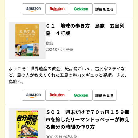
詳細を見る
０１ 地球の歩き方 島旅 五島列
島 ４訂版
島旅
2024.07.04 発売
ようこそ！世界遺産の教会、絶品島ごはん、古民家ステイな
ど、島の人が教えてくれた五島の魅力をギュッと凝縮。さあ、
島旅へ。
詳細を見る
Ｓ０２ 週末だけで７０ヵ国１５９都
市を旅したリーマントラベラーが教え
る自分の時間の作り方
BOOKS 旅の読み物