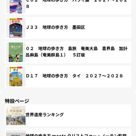
８
Ｊ３３ 地球の歩き方 墨田区
０２ 地球の歩き方 島旅 奄美大島 喜界島 加計
呂麻島（奄美群島１） ５訂版
Ｄ１７ 地球の歩き方 タイ ２０２７～２０２８
特設ページ
世界遺産ランキング
地球の歩き方 meets クリストファー・ノーラン監督