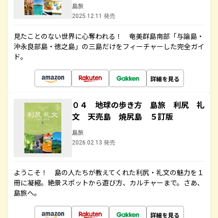
島旅
2025.12.11 発売
見たことのない世界に心奪われる！ 奄美群島南部「与論島・
沖永良部島・徳之島」の三島だけをフィーチャーした完全ガイ
ド。
詳細を見る
０４ 地球の歩き方 島旅 利尻 礼
文 天売島 焼尻島 ５訂版
島旅
2026.02.13 発売
ようこそ！ 島の人たちが教えてくれた利尻・礼文の魅力を１
冊に凝縮。絶景スポットから遊び方、カルチャーまで。さあ、
島旅へ。
詳細を見る