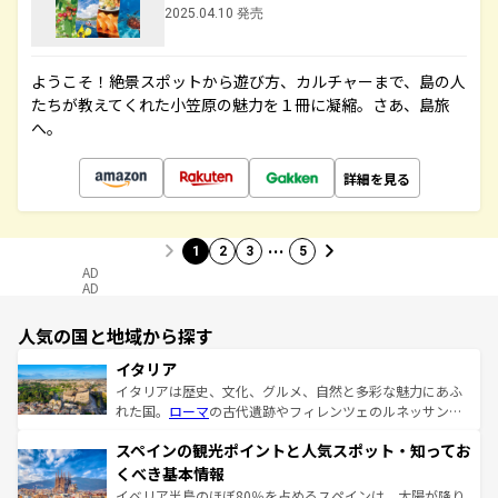
2025.04.10 発売
ようこそ！絶景スポットから遊び方、カルチャーまで、島の人
たちが教えてくれた小笠原の魅力を１冊に凝縮。さあ、島旅
へ。
詳細を見る
…
1
2
3
5
AD
AD
人気の国と地域から探す
イタリア
イタリアは歴史、文化、グルメ、自然と多彩な魅力にあふ
れた国。
ローマ
の古代遺跡やフィレンツェのルネッサンス
美術、ヴェネツィアの運河など、歴史あるスポットはもち
スペインの観光ポイントと人気スポット・知ってお
ろん、トスカーナの美しい田園風景やアマルフィ海岸の絶
景など、自然景観も見逃せない。観光の合間には、本場の
くべき基本情報
ピザやパスタなど、絶品のイタリア料理を堪能することも
イベリア半島のほぼ80％を占めるスペインは、太陽が降り