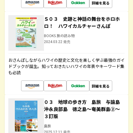
詳細を見る
Ｓ０３ 史跡と神話の舞台をホロホ
ロ！ ハワイカルチャーさんぽ
BOOKS 旅の読み物
2024.03.22 発売
おさんぽしながらハワイの歴史と文化を楽しく学ぶ最強のガイ
ドブックが誕生。知っておきたいハワイの年表やキーワード集
も必読
詳細を見る
０３ 地球の歩き方 島旅 与論島
沖永良部島 徳之島～奄美群島②～
３訂版
島旅
2025.12.11 発売