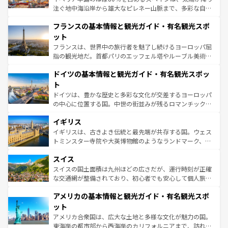
できる。朝目覚めてから夜眠るまで、すべての瞬間を楽し
注ぐ地中海沿岸から雄大なピレネー山脈まで、多彩な自然
ませてくれるイタリアで、忘れられない旅をしてみよう！
と文化が詰まったヨーロッパ屈指の旅行先だ。多様な地域
なお、新着のイタリア情報は
コンテンツ一覧
を参照してほ
フランスの基本情報と観光ガイド・有名観光スポ
文化が根付くこの国では、情熱的なフラメンコ、熱気あふ
しい。
れる闘牛、そして美味しいタパスが生活の一部となってい
ット
る。首都マドリードの洗練された雰囲気や、バルセロナの
フランスは、世界中の旅行者を魅了し続けるヨーロッパ屈
アートに溢れた街角から、地方では古代ローマ遺跡や中世
指の観光地だ。首都パリのエッフェル塔やルーブル美術館
の城塞都市、穏やかなビーチリゾートまで多彩な表情を見
といった象徴的なスポットから、田舎町の古風な美しさま
せる。地方によって風土や気候が異なるスペインはその個
ドイツの基本情報と観光ガイド・有名観光スポッ
で、幅広い魅力が詰まっている。華麗な宮殿、歴史的な大
性で訪れる人を魅了する。 なお、新着のスペイン情報は
コ
聖堂、美しいビーチ、そして豊かな自然が、訪れる者を心
ト
ンテンツ一覧
を参照してほしい。
から魅了する。また、フランスは美食の国としても知ら
ドイツは、豊かな歴史と多彩な文化が交差するヨーロッパ
れ、フランス料理はユネスコ無形文化遺産にも登録されて
の中心に位置する国。中世の街並みが残るロマンチック街
いる。シャンパンの発祥地であるランス、プロヴァンスの
道から、未来を先取りするようなモダンな都市まで多様な
香り高いラベンダー畑など、多彩な楽しみ方が可能だ。さ
イギリス
顔を持つこの国は、どこを歩いても飽きることがない。ベ
らに、パリ以外の地域にも魅力が溢れており、どの街角に
ルリンの文化的活気、バイエルン州のアルプスの絶景、そ
イギリスは、古きよき伝統と最先端が共存する国。ウェス
も豊かな歴史と文化が息づいている。パリ以外の個性あふ
してライン川沿いのワイン畑といった風景は必見。ビール
トミンスター寺院や大英博物館のようなランドマーク、歴
れる地方に足を運ぶとそれぞれで全く異なる文化を体験で
とソーセージを味わいながら地元の人と過ごす楽しい時間
史ある大学都市、美しい丘陵地帯や牧歌的な風景など、エ
きるだろう。 なお、新着のフランス情報は
コンテンツ一覧
スイス
は、お酒好きな人にはぜひ体験してほしい。 なお、新着の
リアごとに異なる魅力がある。また、優雅なアフタヌーン
を参照してほしい。
ドイツ情報は
コンテンツ一覧
を参照してほしい。
ティー、ビール好きにはたまらない英国パブ、サッカー観
スイスの国土面積は九州ほどの広さだが、運行時刻が正確
戦など、本場だからこそできる体験も豊富。イギリスを旅
な交通網が整備されており、初心者でも安心して個人旅行
して楽しみつくそう。 なお、新着のイギリス情報は
コンテ
を楽しめる。日本同様に時刻表どおりの旅が可能だ。中世
アメリカの基本情報と観光ガイド・有名観光スポ
ンツ一覧
を参照してほしい。
の建物がそのまま残る町や、スイスならではのユニークな
博物館もあり、アルプス観光だけでなく町歩きも満喫する
ット
ことができる。国民の所得が高いため物価も高いが、旅行
アメリカ合衆国は、広大な土地と多様な文化が魅力の国。
者向けの交通パス提供のサービスもあり、うまく活用すれ
東海岸の都市部から西海岸のカリフォルニアまで、訪れる