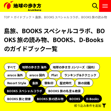
TOP
ガイドブック
島旅、BOOKS スペシャルコラボ、BOOKS 旅の読み物、B
島旅、BOOKS スペシャルコラボ、BO
OKS 旅の読み物、BOOKS、D-Books
のガイドブック一覧
すべて
地球の歩き方 海外
地球の歩き方 Jシリーズ（国内）
aruco 海外
aruco 国内
Plat
ランキング&テクニック
Resort Style
島旅
御朱印
歴史時代
旅の図鑑
BOOKS スペシャルコラボ
BOOKS 旅の名言＆絶景
BOOKS 旅と健康
BOOKS 旅の読み物
BOOKS
D-Books
絞り込み条件を追加