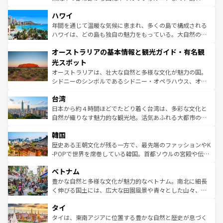
ば市内交通費無料で観光を楽しむこともできる。 なお、新
場所ごとに異なる風景と体験が待っている。ニューヨーク
着のスイス情報は
コンテンツ一覧
を参照してほしい。
ハワイ
のような巨大都市は、観光、ショッピング、エンターテイ
ンメントが詰まった刺激的なスポットだ。一方、アメリカ
年間を通じて温暖な気候に恵まれ、多くの島で構成される
西部には大自然が広がり、グランドキャニオンやイエロー
ハワイは、どの島も独自の魅力をもっている。大自然の神
ストーン国立公園といった絶景が堪能できる。さらに、南
秘を感じたいなら、火山が生み出した壮大な景観を誇るハ
オーストラリアの基本情報と観光ガイド・有名観
部のニューオーリンズでは、音楽と美食が融合した独特の
ワイ島は見逃せない。また、定番の観光地といえばオアフ
文化が魅力。旅行者はアメリカの各地域で異なる魅力を楽
島だが、静かな自然を求めるならマウイ島やカウアイ島が
光スポット
しみながら、その多様性と豊かな歴史を感じることができ
おすすめ。エメラルドグリーンに輝く海をはじめ、豊かな
オーストラリアは、壮大な自然と多様な文化が魅力の国。
るだろう。車でのロードトリップや列車の旅も、アメリカ
文化や歴史が息づいている。「アロハスピリット」と呼ば
シドニーのシンボルであるシドニー・オペラハウス、オー
ならではの贅沢な旅のスタイルだ。 なお、新着のアメリカ
れるおもてなしの心で訪れる人々を迎えてくれるハワイの
ストラリア東海岸北部に広がる大サンゴ礁地帯グレートバ
情報は
コンテンツ一覧
を参照してほしい。
人々、おいしいローカルフードやハワイアンミュージッ
台湾
リアリーフや大陸中央部にそびえるウルル（エアーズロッ
ク、伝統的なフラダンスなど、すべてがハワイの魅力を彩
ク）、タスマニアの美しい原生林やケアンズの熱帯雨林な
日本から約４時間ほどでたどり着く台湾は、多彩な文化と
っている。訪れるたびに新しい発見と感動が待っているハ
ど、見どころがたくさん。また、カフェやワイン、オージ
自然が織りなす魅力的な観光地。活気あふれる大都市の台
ワイを、存分に味わってほしい。 なお、新着のハワイ情報
ービーフなどの食文化も豊かで、美味しいものであふれて
北やノスタルジックな町並みが人気な九份（ジォウフェ
は
コンテンツ一覧
を参照してほしい。
韓国
いる。アクティビティも充実しており、サーフィンやダイ
ン）、静ひつな山岳地帯である台湾東部など、都市の喧騒
ビング、ハイキングなど、アウトドア好きにはたまらな
と山間の静けさが共存しており、訪れる人に新しい発見と
歴史ある王朝文化が残る一方で、最先端のファッションやK
い。オーストラリアの多彩な魅力を存分に味わいつくそ
驚きをもたらしてくれる。また、奥深い台湾の食文化も魅
-POPで世界を席巻している韓国。首都ソウルの宮殿や伝統
う。 なお、新着のオーストラリア情報は
コンテンツ一覧
を
力で、夜市などの屋台グルメから高級料理、ヘルシーで美
家屋が並ぶエリアでは韓国の歴史と文化に浸ることがで
参照してほしい。
ベトナム
容にもいいと評判のスイーツなど、バラエティ豊かな料理
き、地方に足を延ばせば四季折々の自然美を楽しむことが
が味わえる。 なお、新着の台湾情報は
コンテンツ一覧
を参
できる。そして、キムチや焼肉、絶品のストリートフード
豊かな自然と多様な文化が魅力的なベトナム。南北に細長
照してほしい。
まで、さまざまな韓国料理が待っている。夜には、韓国な
く伸びる国土には、広大な田園風景や青々とした山々、世
らではのナイトライフも堪能できる。あたたかいホスピタ
界遺産に登録された壮大な自然景観が点在し、都市部では
タイ
リティに包まれながら、韓国の多彩な魅力を心ゆくまで味
急速な発展と共に伝統が息づく。ハノイの古い町並みやホ
わってみてほしい。 なお、新着の韓国情報は
コンテンツ一
ーチミン市のフランス統治時代の建物も、独特の雰囲気を
タイは、東南アジアに位置する豊かな自然と歴史が息づく