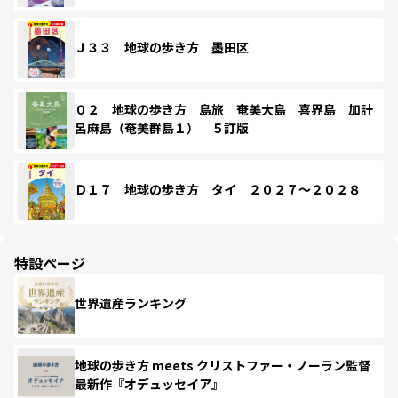
Ｊ３３ 地球の歩き方 墨田区
０２ 地球の歩き方 島旅 奄美大島 喜界島 加計
呂麻島（奄美群島１） ５訂版
Ｄ１７ 地球の歩き方 タイ ２０２７～２０２８
特設ページ
世界遺産ランキング
地球の歩き方 meets クリストファー・ノーラン監督
最新作『オデュッセイア』