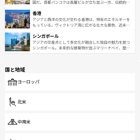
覧
を参照してほしい。
醸し出している。また、バラエティの豊かさとおいしさで
国だ。首都バンコクは高層ビルが立ち並ぶ一方、伝統的な
世界中の食通を魅了してやまないベトナム料理も魅力のひ
寺院や市場がいたるところに点在し、古きよき文化と現代
香港
とつ。フォーやバインミー、ベトナムコーヒーなどは、ぜ
の活気が交差している。北部ではチェンマイなどの山岳地
ひ現地で味わいたい。どの地域を訪れてもあたたかい人々
帯で自然と触れ合い、南部ではプーケットやクラビの美し
アジアと西洋の文化が交わる香港は、特有のエネルギーを
が旅行者を迎えてくれるので、きっと忘れられない旅にな
いビーチでリゾート気分を楽しむことができる。タイ料理
もっている。ヴィクトリア湾に広がる壮大な景色、近未来
るはずだ。 なお、新着のベトナム情報は
コンテンツ一覧
を
は世界的に有名で、屋台から高級レストランまで味覚を刺
的なアートスポット、そして歴史と現代が融合した町並
参照してほしい。
シンガポール
激する。気候は一年中温暖で、どの季節にも異なる楽しみ
み、どこを訪れても感動するはず。観光スポットが密集し
が待っている。親しみやすいタイの人々、仏教を中心とし
ており、効率よく見どころを回れるのも魅力。息をのむよ
アジアの交差点として多文化が融合した独自の魅力を放つ
た文化、そして多様な観光資源が、訪れる旅人を魅了し続
うな絶景から文化的な体験まで、香港を存分に楽しみ尽く
シンガポール。未来的な建築物が並ぶマリーナベイ、歴史
ける。 なお、新着のタイ情報は
コンテンツ一覧
を参照して
そう。 なお、新着の香港情報は
コンテンツ一覧
を参照して
と伝統を感じられるエスニックタウン、多数の緑豊かな公
ほしい。
ほしい。
園や自然保護区など、自然が調和した近代的な景観と文化
の多様性あふれるカラフルな町は、どこを歩いても新しい
国と地域
発見がある。さらに、治安のよさや充実した公共交通機関
も、旅行者にとっては魅力的なポイント。グルメも豊富
で、ホーカーズは地元の風情を楽しめる外せないスポット
ヨーロッパ
だ。訪れる人を飽きさせないシンガポールで、多様な魅力
を体感しよう。 なお、新着のシンガポール情報は
コンテン
ツ一覧
を参照してほしい。
北米
中南米