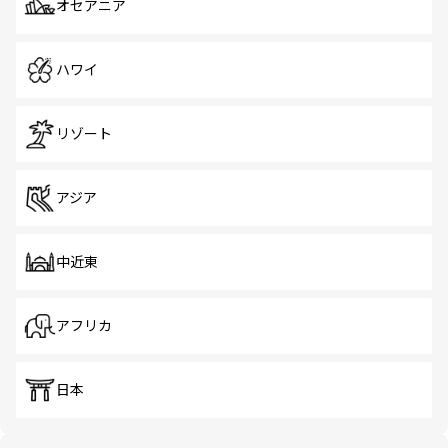
オセアニア
ハワイ
リゾート
アジア
中近東
アフリカ
日本