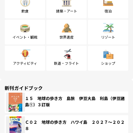
飲食
建築・アート
宿泊
イベント・観戦
世界遺産
リゾート
アクティビティ
鉄道・フライト
ショップ
新刊ガイドブック
１５ 地球の歩き方 島旅 伊豆大島 利島（伊豆諸
島①）３訂版
Ｃ０２ 地球の歩き方 ハワイ島 ２０２７～２０２
８