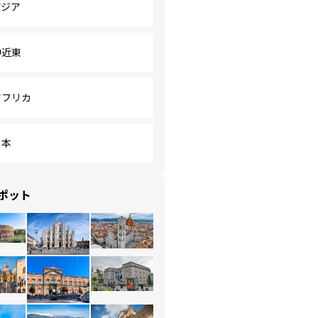
アジア
中近東
アフリカ
日本
ポット