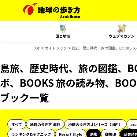
国と地域
ウェブマガジン
TOP
ガイドブック
島旅、歴史時代、旅の図鑑、BOOKS スペ
島旅、歴史時代、旅の図鑑、BO
ボ、BOOKS 旅の読み物、BOO
ブック一覧
すべて
地球の歩き方 海外
地球の歩き方 Jシリーズ（国内）
ar
ランキング&テクニック
Resort Style
島旅
御朱印
歴史時