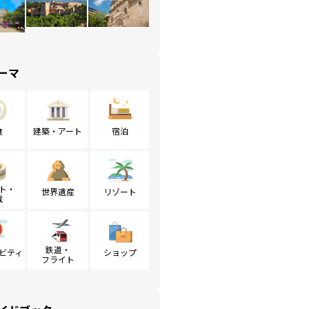
ーマ
食
建築・アート
宿泊
ト・
世界遺産
リゾート
戦
鉄道・
ビティ
ショップ
フライト