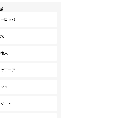
域
ヨーロッパ
北米
中南米
オセアニア
ハワイ
リゾート