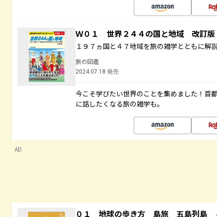
Ｗ０１ 世界２４４の国と地域 改訂版
１９７ヵ国と４７地域を旅の雑学とともに解
旅の図鑑
2024.07.18 発売
今こそ学びたい世界のことを集めました！首
に話したくなる旅の雑学も。
AD
０１ 地球の歩き方 島旅 五島列島 