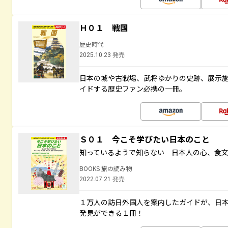
Ｈ０１ 戦国
歴史時代
2025.10.23 発売
日本の城や古戦場、武将ゆかりの史跡、展示
イドする歴史ファン必携の一冊。
Ｓ０１ 今こそ学びたい日本のこと
知っているようで知らない 日本人の心、食
BOOKS 旅の読み物
2022.07.21 発売
１万人の訪日外国人を案内したガイドが、日
発見ができる１冊！