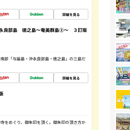
詳細を見る
永良部島 徳之島～奄美群島②～ ３訂版
島南部「与論島・沖永良部島・徳之島」の三島だ
詳細を見る
版
お寺をめぐり、御朱印を頂く。御朱印の頂き方か