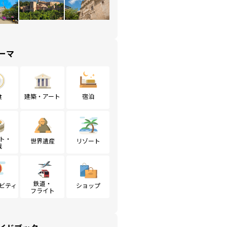
ーマ
食
建築・アート
宿泊
ト・
世界遺産
リゾート
戦
鉄道・
ビティ
ショップ
フライト