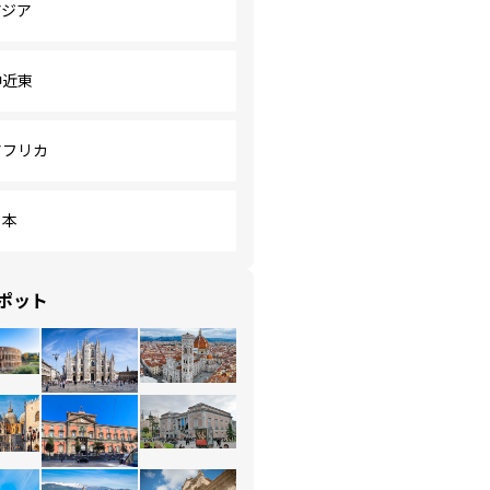
アジア
中近東
アフリカ
日本
ポット