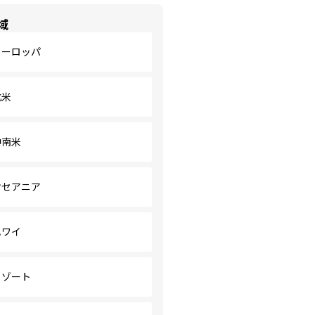
域
ヨーロッパ
北米
中南米
オセアニア
ハワイ
リゾート