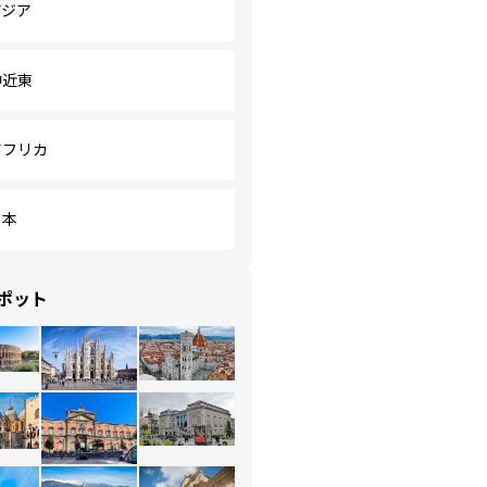
アジア
中近東
アフリカ
日本
ポット