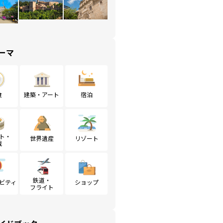
ーマ
食
建築・アート
宿泊
ト・
世界遺産
リゾート
戦
鉄道・
ビティ
ショップ
フライト