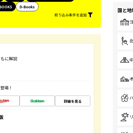
BOOKS
D-Books
国と地
絞り込み条件を追加
ともに解説
が登場！
詳細を見る
版