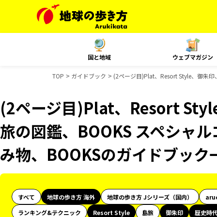
国と地域
ウェブマガジン
TOP
ガイドブック
(2ページ目)Plat、Resort Sty
(2ページ目)Plat、Resort 
旅の図鑑、BOOKS スペシャル
み物、BOOKSのガイドブック
すべて
地球の歩き方 海外
地球の歩き方 Jシリーズ（国内）
aru
ランキング&テクニック
Resort Style
島旅
御朱印
歴史時