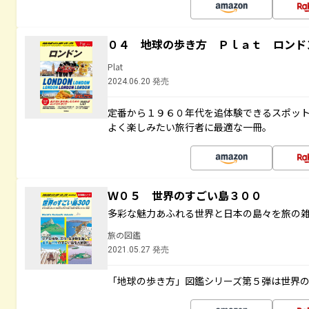
０４ 地球の歩き方 Ｐｌａｔ ロンド
Plat
2024.06.20 発売
定番から１９６０年代を追体験できるスポッ
よく楽しみたい旅行者に最適な一冊。
Ｗ０５ 世界のすごい島３００
多彩な魅力あふれる世界と日本の島々を旅の
旅の図鑑
2021.05.27 発売
「地球の歩き方」図鑑シリーズ第５弾は世界