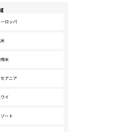
域
ヨーロッパ
北米
中南米
オセアニア
ハワイ
リゾート