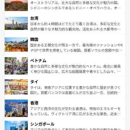
文化が魅力。旅行者はアメリカの各地域で異なる魅力を楽
島だが、静かな自然を求めるならマウイ島やカウアイ島が
オーストラリアは、壮大な自然と多様な文化が魅力の国。
しみながら、その多様性と豊かな歴史を感じることができ
おすすめ。エメラルドグリーンに輝く海をはじめ、豊かな
シドニーのシンボルであるシドニー・オペラハウス、オー
るだろう。車でのロードトリップや列車の旅も、アメリカ
文化や歴史が息づいている。「アロハスピリット」と呼ば
ストラリア東海岸北部に広がる大サンゴ礁地帯グレートバ
ならではの贅沢な旅のスタイルだ。 なお、新着のアメリカ
台湾
れるおもてなしの心で訪れる人々を迎えてくれるハワイの
リアリーフや大陸中央部にそびえるウルル（エアーズロッ
情報は
コンテンツ一覧
を参照してほしい。
人々、おいしいローカルフードやハワイアンミュージッ
ク）、タスマニアの美しい原生林やケアンズの熱帯雨林な
日本から約４時間ほどでたどり着く台湾は、多彩な文化と
ク、伝統的なフラダンスなど、すべてがハワイの魅力を彩
ど、見どころがたくさん。また、カフェやワイン、オージ
自然が織りなす魅力的な観光地。活気あふれる大都市の台
っている。訪れるたびに新しい発見と感動が待っているハ
ービーフなどの食文化も豊かで、美味しいものであふれて
北やノスタルジックな町並みが人気な九份（ジォウフェ
ワイを、存分に味わってほしい。 なお、新着のハワイ情報
韓国
いる。アクティビティも充実しており、サーフィンやダイ
ン）、静ひつな山岳地帯である台湾東部など、都市の喧騒
は
コンテンツ一覧
を参照してほしい。
ビング、ハイキングなど、アウトドア好きにはたまらな
と山間の静けさが共存しており、訪れる人に新しい発見と
歴史ある王朝文化が残る一方で、最先端のファッションやK
い。オーストラリアの多彩な魅力を存分に味わいつくそ
驚きをもたらしてくれる。また、奥深い台湾の食文化も魅
-POPで世界を席巻している韓国。首都ソウルの宮殿や伝統
う。 なお、新着のオーストラリア情報は
コンテンツ一覧
を
力で、夜市などの屋台グルメから高級料理、ヘルシーで美
家屋が並ぶエリアでは韓国の歴史と文化に浸ることがで
参照してほしい。
ベトナム
容にもいいと評判のスイーツなど、バラエティ豊かな料理
き、地方に足を延ばせば四季折々の自然美を楽しむことが
が味わえる。 なお、新着の台湾情報は
コンテンツ一覧
を参
できる。そして、キムチや焼肉、絶品のストリートフード
豊かな自然と多様な文化が魅力的なベトナム。南北に細長
照してほしい。
まで、さまざまな韓国料理が待っている。夜には、韓国な
く伸びる国土には、広大な田園風景や青々とした山々、世
らではのナイトライフも堪能できる。あたたかいホスピタ
界遺産に登録された壮大な自然景観が点在し、都市部では
タイ
リティに包まれながら、韓国の多彩な魅力を心ゆくまで味
急速な発展と共に伝統が息づく。ハノイの古い町並みやホ
わってみてほしい。 なお、新着の韓国情報は
コンテンツ一
ーチミン市のフランス統治時代の建物も、独特の雰囲気を
タイは、東南アジアに位置する豊かな自然と歴史が息づく
覧
を参照してほしい。
醸し出している。また、バラエティの豊かさとおいしさで
国だ。首都バンコクは高層ビルが立ち並ぶ一方、伝統的な
世界中の食通を魅了してやまないベトナム料理も魅力のひ
寺院や市場がいたるところに点在し、古きよき文化と現代
香港
とつ。フォーやバインミー、ベトナムコーヒーなどは、ぜ
の活気が交差している。北部ではチェンマイなどの山岳地
ひ現地で味わいたい。どの地域を訪れてもあたたかい人々
帯で自然と触れ合い、南部ではプーケットやクラビの美し
アジアと西洋の文化が交わる香港は、特有のエネルギーを
が旅行者を迎えてくれるので、きっと忘れられない旅にな
いビーチでリゾート気分を楽しむことができる。タイ料理
もっている。ヴィクトリア湾に広がる壮大な景色、近未来
るはずだ。 なお、新着のベトナム情報は
コンテンツ一覧
を
は世界的に有名で、屋台から高級レストランまで味覚を刺
的なアートスポット、そして歴史と現代が融合した町並
参照してほしい。
シンガポール
激する。気候は一年中温暖で、どの季節にも異なる楽しみ
み、どこを訪れても感動するはず。観光スポットが密集し
が待っている。親しみやすいタイの人々、仏教を中心とし
ており、効率よく見どころを回れるのも魅力。息をのむよ
アジアの交差点として多文化が融合した独自の魅力を放つ