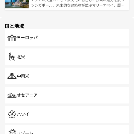
た文化、そして多様な観光資源が、訪れる旅人を魅了し続
うな絶景から文化的な体験まで、香港を存分に楽しみ尽く
シンガポール。未来的な建築物が並ぶマリーナベイ、歴史
ける。 なお、新着のタイ情報は
コンテンツ一覧
を参照して
そう。 なお、新着の香港情報は
コンテンツ一覧
を参照して
と伝統を感じられるエスニックタウン、多数の緑豊かな公
ほしい。
ほしい。
園や自然保護区など、自然が調和した近代的な景観と文化
の多様性あふれるカラフルな町は、どこを歩いても新しい
国と地域
発見がある。さらに、治安のよさや充実した公共交通機関
も、旅行者にとっては魅力的なポイント。グルメも豊富
で、ホーカーズは地元の風情を楽しめる外せないスポット
ヨーロッパ
だ。訪れる人を飽きさせないシンガポールで、多様な魅力
を体感しよう。 なお、新着のシンガポール情報は
コンテン
ツ一覧
を参照してほしい。
北米
中南米
オセアニア
ハワイ
リゾート