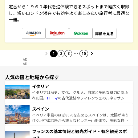
定番から１９６０年代を追体験できるスポットまで幅広く収録
し、短いロンドン滞在でも効率よく楽しみたい旅行者に最適な
一冊。
詳細を見る
…
1
2
3
15
AD
AD
人気の国と地域から探す
イタリア
イタリアは歴史、文化、グルメ、自然と多彩な魅力にあふ
れた国。
ローマ
の古代遺跡やフィレンツェのルネッサンス
美術、ヴェネツィアの運河など、歴史あるスポットはもち
スペイン
ろん、トスカーナの美しい田園風景やアマルフィ海岸の絶
景など、自然景観も見逃せない。観光の合間には、本場の
イベリア半島のほぼ80％を占めるスペインは、太陽が降り
ピザやパスタなど、絶品のイタリア料理を堪能することも
注ぐ地中海沿岸から雄大なピレネー山脈まで、多彩な自然
できる。朝目覚めてから夜眠るまで、すべての瞬間を楽し
と文化が詰まったヨーロッパ屈指の旅行先だ。多様な地域
フランスの基本情報と観光ガイド・有名観光スポ
ませてくれるイタリアで、忘れられない旅をしてみよう！
文化が根付くこの国では、情熱的なフラメンコ、熱気あふ
なお、新着のイタリア情報は
コンテンツ一覧
を参照してほ
れる闘牛、そして美味しいタパスが生活の一部となってい
ット