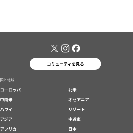
コミュニティを見る
国と地域
ヨーロッパ
北米
中南米
オセアニア
ハワイ
リゾート
アジア
中近東
アフリカ
日本