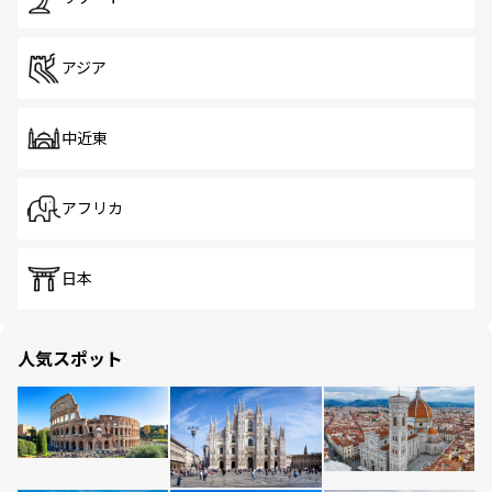
アジア
中近東
アフリカ
日本
人気スポット