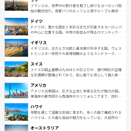
しい。
る。首都マドリードの洗練された雰囲気や、バルセロナの
フランスは、世界中の旅行者を魅了し続けるヨーロッパ屈
アートに溢れた街角から、地方では古代ローマ遺跡や中世
指の観光地だ。首都パリのエッフェル塔やルーブル美術館
の城塞都市、穏やかなビーチリゾートまで多彩な表情を見
といった象徴的なスポットから、田舎町の古風な美しさま
せる。地方によって風土や気候が異なるスペインはその個
ドイツ
で、幅広い魅力が詰まっている。華麗な宮殿、歴史的な大
性で訪れる人を魅了する。 なお、新着のスペイン情報は
コ
聖堂、美しいビーチ、そして豊かな自然が、訪れる者を心
ドイツは、豊かな歴史と多彩な文化が交差するヨーロッパ
ンテンツ一覧
を参照してほしい。
から魅了する。また、フランスは美食の国としても知ら
の中心に位置する国。中世の街並みが残るロマンチック街
れ、フランス料理はユネスコ無形文化遺産にも登録されて
道から、未来を先取りするようなモダンな都市まで多様な
イギリス
いる。シャンパンの発祥地であるランス、プロヴァンスの
顔を持つこの国は、どこを歩いても飽きることがない。ベ
香り高いラベンダー畑など、多彩な楽しみ方が可能だ。さ
ルリンの文化的活気、バイエルン州のアルプスの絶景、そ
イギリスは、古きよき伝統と最先端が共存する国。ウェス
らに、パリ以外の地域にも魅力が溢れており、どの街角に
してライン川沿いのワイン畑といった風景は必見。ビール
トミンスター寺院や大英博物館のようなランドマーク、歴
も豊かな歴史と文化が息づいている。パリ以外の個性あふ
とソーセージを味わいながら地元の人と過ごす楽しい時間
史ある大学都市、美しい丘陵地帯や牧歌的な風景など、エ
れる地方に足を運ぶとそれぞれで全く異なる文化を体験で
スイス
は、お酒好きな人にはぜひ体験してほしい。 なお、新着の
リアごとに異なる魅力がある。また、優雅なアフタヌーン
きるだろう。 なお、新着のフランス情報は
コンテンツ一覧
ドイツ情報は
コンテンツ一覧
を参照してほしい。
ティー、ビール好きにはたまらない英国パブ、サッカー観
スイスの国土面積は九州ほどの広さだが、運行時刻が正確
を参照してほしい。
戦など、本場だからこそできる体験も豊富。イギリスを旅
な交通網が整備されており、初心者でも安心して個人旅行
して楽しみつくそう。 なお、新着のイギリス情報は
コンテ
を楽しめる。日本同様に時刻表どおりの旅が可能だ。中世
アメリカ
ンツ一覧
を参照してほしい。
の建物がそのまま残る町や、スイスならではのユニークな
博物館もあり、アルプス観光だけでなく町歩きも満喫する
アメリカ合衆国は、広大な土地と多様な文化が魅力の国。
ことができる。国民の所得が高いため物価も高いが、旅行
東海岸の都市部から西海岸のカリフォルニアまで、訪れる
者向けの交通パス提供のサービスもあり、うまく活用すれ
場所ごとに異なる風景と体験が待っている。ニューヨーク
ハワイ
ば市内交通費無料で観光を楽しむこともできる。 なお、新
のような巨大都市は、観光、ショッピング、エンターテイ
着のスイス情報は
コンテンツ一覧
を参照してほしい。
ンメントが詰まった刺激的なスポットだ。一方、アメリカ
年間を通じて温暖な気候に恵まれ、多くの島で構成される
西部には大自然が広がり、グランドキャニオンやイエロー
ハワイは、どの島も独自の魅力をもっている。大自然の神
ストーン国立公園といった絶景が堪能できる。さらに、南
秘を感じたいなら、火山が生み出した壮大な景観を誇るハ
オーストラリア
部のニューオーリンズでは、音楽と美食が融合した独特の
ワイ島は見逃せない。また、定番の観光地といえばオアフ