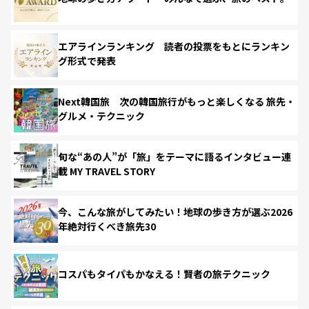
エアラインランキング 読者の投票をもとにランキン
グ形式で発表
Next韓国旅 次の韓国旅行がもっと楽しくなる 旅先・
グルメ・テクニック
旬な“あの人”が「旅」をテーマに語るインタビュー連
載 MY TRAVEL STORY
今、こんな旅がしてみたい！地球の歩き方が選ぶ2026
年絶対行くべき旅先30
コスパもタイパもかなえる！賢者の旅テクニック