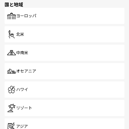
国と地域
発見がある。さらに、治安のよさや充実した公共交通機関
も、旅行者にとっては魅力的なポイント。グルメも豊富
で、ホーカーズは地元の風情を楽しめる外せないスポット
ヨーロッパ
だ。訪れる人を飽きさせないシンガポールで、多様な魅力
を体感しよう。 なお、新着のシンガポール情報は
コンテン
ツ一覧
を参照してほしい。
北米
中南米
オセアニア
ハワイ
リゾート
アジア