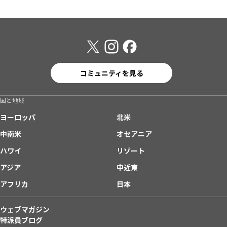
コミュニティを見る
国と地域
ヨーロッパ
北米
中南米
オセアニア
ハワイ
リゾート
アジア
中近東
アフリカ
日本
ウェブマガジン
特派員ブログ