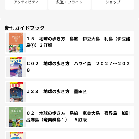
アクティビティ
鉄道・フライト
ショップ
新刊ガイドブック
１５ 地球の歩き方 島旅 伊豆大島 利島（伊豆諸
島①）３訂版
Ｃ０２ 地球の歩き方 ハワイ島 ２０２７～２０２
８
Ｊ３３ 地球の歩き方 墨田区
０２ 地球の歩き方 島旅 奄美大島 喜界島 加計
呂麻島（奄美群島１） ５訂版