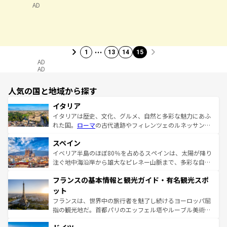
AD
…
1
13
14
15
AD
AD
人気の国と地域から探す
イタリア
イタリアは歴史、文化、グルメ、自然と多彩な魅力にあふ
れた国。
ローマ
の古代遺跡やフィレンツェのルネッサンス
美術、ヴェネツィアの運河など、歴史あるスポットはもち
スペイン
ろん、トスカーナの美しい田園風景やアマルフィ海岸の絶
景など、自然景観も見逃せない。観光の合間には、本場の
イベリア半島のほぼ80％を占めるスペインは、太陽が降り
ピザやパスタなど、絶品のイタリア料理を堪能することも
注ぐ地中海沿岸から雄大なピレネー山脈まで、多彩な自然
できる。朝目覚めてから夜眠るまで、すべての瞬間を楽し
と文化が詰まったヨーロッパ屈指の旅行先だ。多様な地域
フランスの基本情報と観光ガイド・有名観光スポ
ませてくれるイタリアで、忘れられない旅をしてみよう！
文化が根付くこの国では、情熱的なフラメンコ、熱気あふ
なお、新着のイタリア情報は
コンテンツ一覧
を参照してほ
れる闘牛、そして美味しいタパスが生活の一部となってい
ット
しい。
る。首都マドリードの洗練された雰囲気や、バルセロナの
フランスは、世界中の旅行者を魅了し続けるヨーロッパ屈
アートに溢れた街角から、地方では古代ローマ遺跡や中世
指の観光地だ。首都パリのエッフェル塔やルーブル美術館
の城塞都市、穏やかなビーチリゾートまで多彩な表情を見
といった象徴的なスポットから、田舎町の古風な美しさま
せる。地方によって風土や気候が異なるスペインはその個