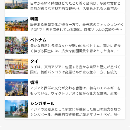
情報は
コンテンツ一覧
を参照してほしい。
人々、おいしいローカルフードやハワイアンミュージッ
ク）、タスマニアの美しい原生林やケアンズの熱帯雨林な
日本から約４時間ほどでたどり着く台湾は、多彩な文化と
ク、伝統的なフラダンスなど、すべてがハワイの魅力を彩
ど、見どころがたくさん。また、カフェやワイン、オージ
自然が織りなす魅力的な観光地。活気あふれる大都市の台
っている。訪れるたびに新しい発見と感動が待っているハ
ービーフなどの食文化も豊かで、美味しいものであふれて
北やノスタルジックな町並みが人気な九份（ジォウフェ
ワイを、存分に味わってほしい。 なお、新着のハワイ情報
韓国
いる。アクティビティも充実しており、サーフィンやダイ
ン）、静ひつな山岳地帯である台湾東部など、都市の喧騒
は
コンテンツ一覧
を参照してほしい。
ビング、ハイキングなど、アウトドア好きにはたまらな
と山間の静けさが共存しており、訪れる人に新しい発見と
歴史ある王朝文化が残る一方で、最先端のファッションやK
い。オーストラリアの多彩な魅力を存分に味わいつくそ
驚きをもたらしてくれる。また、奥深い台湾の食文化も魅
-POPで世界を席巻している韓国。首都ソウルの宮殿や伝統
う。 なお、新着のオーストラリア情報は
コンテンツ一覧
を
力で、夜市などの屋台グルメから高級料理、ヘルシーで美
家屋が並ぶエリアでは韓国の歴史と文化に浸ることがで
参照してほしい。
ベトナム
容にもいいと評判のスイーツなど、バラエティ豊かな料理
き、地方に足を延ばせば四季折々の自然美を楽しむことが
が味わえる。 なお、新着の台湾情報は
コンテンツ一覧
を参
できる。そして、キムチや焼肉、絶品のストリートフード
豊かな自然と多様な文化が魅力的なベトナム。南北に細長
照してほしい。
まで、さまざまな韓国料理が待っている。夜には、韓国な
く伸びる国土には、広大な田園風景や青々とした山々、世
らではのナイトライフも堪能できる。あたたかいホスピタ
界遺産に登録された壮大な自然景観が点在し、都市部では
タイ
リティに包まれながら、韓国の多彩な魅力を心ゆくまで味
急速な発展と共に伝統が息づく。ハノイの古い町並みやホ
わってみてほしい。 なお、新着の韓国情報は
コンテンツ一
ーチミン市のフランス統治時代の建物も、独特の雰囲気を
タイは、東南アジアに位置する豊かな自然と歴史が息づく
覧
を参照してほしい。
醸し出している。また、バラエティの豊かさとおいしさで
国だ。首都バンコクは高層ビルが立ち並ぶ一方、伝統的な
世界中の食通を魅了してやまないベトナム料理も魅力のひ
寺院や市場がいたるところに点在し、古きよき文化と現代
香港
とつ。フォーやバインミー、ベトナムコーヒーなどは、ぜ
の活気が交差している。北部ではチェンマイなどの山岳地
ひ現地で味わいたい。どの地域を訪れてもあたたかい人々
帯で自然と触れ合い、南部ではプーケットやクラビの美し
アジアと西洋の文化が交わる香港は、特有のエネルギーを
が旅行者を迎えてくれるので、きっと忘れられない旅にな
いビーチでリゾート気分を楽しむことができる。タイ料理
もっている。ヴィクトリア湾に広がる壮大な景色、近未来
るはずだ。 なお、新着のベトナム情報は
コンテンツ一覧
を
は世界的に有名で、屋台から高級レストランまで味覚を刺
的なアートスポット、そして歴史と現代が融合した町並
参照してほしい。
シンガポール
激する。気候は一年中温暖で、どの季節にも異なる楽しみ
み、どこを訪れても感動するはず。観光スポットが密集し
が待っている。親しみやすいタイの人々、仏教を中心とし
ており、効率よく見どころを回れるのも魅力。息をのむよ
アジアの交差点として多文化が融合した独自の魅力を放つ
た文化、そして多様な観光資源が、訪れる旅人を魅了し続
うな絶景から文化的な体験まで、香港を存分に楽しみ尽く
シンガポール。未来的な建築物が並ぶマリーナベイ、歴史
ける。 なお、新着のタイ情報は
コンテンツ一覧
を参照して
そう。 なお、新着の香港情報は
コンテンツ一覧
を参照して
と伝統を感じられるエスニックタウン、多数の緑豊かな公
ほしい。
ほしい。
園や自然保護区など、自然が調和した近代的な景観と文化
の多様性あふれるカラフルな町は、どこを歩いても新しい