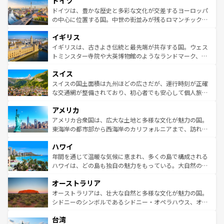
ドイツ
で、幅広い魅力が詰まっている。華麗な宮殿、歴史的な大
性で訪れる人を魅了する。 なお、新着のスペイン情報は
コ
聖堂、美しいビーチ、そして豊かな自然が、訪れる者を心
ドイツは、豊かな歴史と多彩な文化が交差するヨーロッパ
ンテンツ一覧
を参照してほしい。
から魅了する。また、フランスは美食の国としても知ら
の中心に位置する国。中世の街並みが残るロマンチック街
れ、フランス料理はユネスコ無形文化遺産にも登録されて
道から、未来を先取りするようなモダンな都市まで多様な
イギリス
いる。シャンパンの発祥地であるランス、プロヴァンスの
顔を持つこの国は、どこを歩いても飽きることがない。ベ
香り高いラベンダー畑など、多彩な楽しみ方が可能だ。さ
ルリンの文化的活気、バイエルン州のアルプスの絶景、そ
イギリスは、古きよき伝統と最先端が共存する国。ウェス
らに、パリ以外の地域にも魅力が溢れており、どの街角に
してライン川沿いのワイン畑といった風景は必見。ビール
トミンスター寺院や大英博物館のようなランドマーク、歴
も豊かな歴史と文化が息づいている。パリ以外の個性あふ
とソーセージを味わいながら地元の人と過ごす楽しい時間
史ある大学都市、美しい丘陵地帯や牧歌的な風景など、エ
れる地方に足を運ぶとそれぞれで全く異なる文化を体験で
スイス
は、お酒好きな人にはぜひ体験してほしい。 なお、新着の
リアごとに異なる魅力がある。また、優雅なアフタヌーン
きるだろう。 なお、新着のフランス情報は
コンテンツ一覧
ドイツ情報は
コンテンツ一覧
を参照してほしい。
ティー、ビール好きにはたまらない英国パブ、サッカー観
スイスの国土面積は九州ほどの広さだが、運行時刻が正確
を参照してほしい。
戦など、本場だからこそできる体験も豊富。イギリスを旅
な交通網が整備されており、初心者でも安心して個人旅行
して楽しみつくそう。 なお、新着のイギリス情報は
コンテ
を楽しめる。日本同様に時刻表どおりの旅が可能だ。中世
アメリカ
ンツ一覧
を参照してほしい。
の建物がそのまま残る町や、スイスならではのユニークな
博物館もあり、アルプス観光だけでなく町歩きも満喫する
アメリカ合衆国は、広大な土地と多様な文化が魅力の国。
ことができる。国民の所得が高いため物価も高いが、旅行
東海岸の都市部から西海岸のカリフォルニアまで、訪れる
者向けの交通パス提供のサービスもあり、うまく活用すれ
場所ごとに異なる風景と体験が待っている。ニューヨーク
ハワイ
ば市内交通費無料で観光を楽しむこともできる。 なお、新
のような巨大都市は、観光、ショッピング、エンターテイ
着のスイス情報は
コンテンツ一覧
を参照してほしい。
ンメントが詰まった刺激的なスポットだ。一方、アメリカ
年間を通じて温暖な気候に恵まれ、多くの島で構成される
西部には大自然が広がり、グランドキャニオンやイエロー
ハワイは、どの島も独自の魅力をもっている。大自然の神
ストーン国立公園といった絶景が堪能できる。さらに、南
秘を感じたいなら、火山が生み出した壮大な景観を誇るハ
オーストラリア
部のニューオーリンズでは、音楽と美食が融合した独特の
ワイ島は見逃せない。また、定番の観光地といえばオアフ
文化が魅力。旅行者はアメリカの各地域で異なる魅力を楽
島だが、静かな自然を求めるならマウイ島やカウアイ島が
オーストラリアは、壮大な自然と多様な文化が魅力の国。
しみながら、その多様性と豊かな歴史を感じることができ
おすすめ。エメラルドグリーンに輝く海をはじめ、豊かな
シドニーのシンボルであるシドニー・オペラハウス、オー
るだろう。車でのロードトリップや列車の旅も、アメリカ
文化や歴史が息づいている。「アロハスピリット」と呼ば
ストラリア東海岸北部に広がる大サンゴ礁地帯グレートバ
ならではの贅沢な旅のスタイルだ。 なお、新着のアメリカ
台湾
れるおもてなしの心で訪れる人々を迎えてくれるハワイの
リアリーフや大陸中央部にそびえるウルル（エアーズロッ