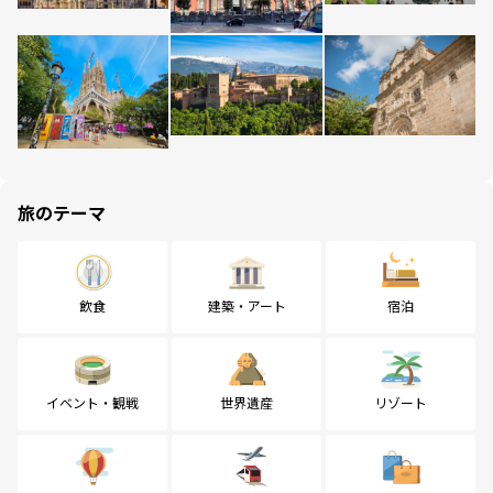
旅のテーマ
飲食
建築・アート
宿泊
イベント・観戦
世界遺産
リゾート