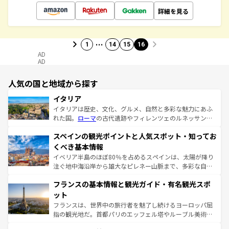
詳細を見る
…
1
14
15
16
AD
AD
人気の国と地域から探す
イタリア
イタリアは歴史、文化、グルメ、自然と多彩な魅力にあふ
れた国。
ローマ
の古代遺跡やフィレンツェのルネッサンス
美術、ヴェネツィアの運河など、歴史あるスポットはもち
スペインの観光ポイントと人気スポット・知ってお
ろん、トスカーナの美しい田園風景やアマルフィ海岸の絶
景など、自然景観も見逃せない。観光の合間には、本場の
くべき基本情報
ピザやパスタなど、絶品のイタリア料理を堪能することも
イベリア半島のほぼ80％を占めるスペインは、太陽が降り
できる。朝目覚めてから夜眠るまで、すべての瞬間を楽し
注ぐ地中海沿岸から雄大なピレネー山脈まで、多彩な自然
ませてくれるイタリアで、忘れられない旅をしてみよう！
と文化が詰まったヨーロッパ屈指の旅行先だ。多様な地域
なお、新着のイタリア情報は
コンテンツ一覧
を参照してほ
フランスの基本情報と観光ガイド・有名観光スポ
文化が根付くこの国では、情熱的なフラメンコ、熱気あふ
しい。
れる闘牛、そして美味しいタパスが生活の一部となってい
ット
る。首都マドリードの洗練された雰囲気や、バルセロナの
フランスは、世界中の旅行者を魅了し続けるヨーロッパ屈
アートに溢れた街角から、地方では古代ローマ遺跡や中世
指の観光地だ。首都パリのエッフェル塔やルーブル美術館
の城塞都市、穏やかなビーチリゾートまで多彩な表情を見
といった象徴的なスポットから、田舎町の古風な美しさま