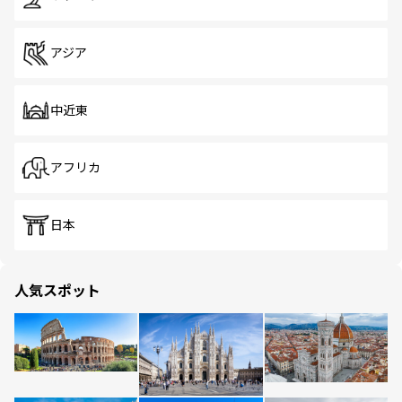
アジア
中近東
アフリカ
日本
人気スポット