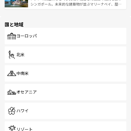
た文化、そして多様な観光資源が、訪れる旅人を魅了し続
うな絶景から文化的な体験まで、香港を存分に楽しみ尽く
シンガポール。未来的な建築物が並ぶマリーナベイ、歴史
ける。 なお、新着のタイ情報は
コンテンツ一覧
を参照して
そう。 なお、新着の香港情報は
コンテンツ一覧
を参照して
と伝統を感じられるエスニックタウン、多数の緑豊かな公
ほしい。
ほしい。
園や自然保護区など、自然が調和した近代的な景観と文化
の多様性あふれるカラフルな町は、どこを歩いても新しい
国と地域
発見がある。さらに、治安のよさや充実した公共交通機関
も、旅行者にとっては魅力的なポイント。グルメも豊富
で、ホーカーズは地元の風情を楽しめる外せないスポット
ヨーロッパ
だ。訪れる人を飽きさせないシンガポールで、多様な魅力
を体感しよう。 なお、新着のシンガポール情報は
コンテン
ツ一覧
を参照してほしい。
北米
中南米
オセアニア
ハワイ
リゾート