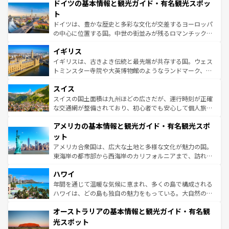
せる。地方によって風土や気候が異なるスペインはその個
ドイツの基本情報と観光ガイド・有名観光スポッ
で、幅広い魅力が詰まっている。華麗な宮殿、歴史的な大
性で訪れる人を魅了する。 なお、新着のスペイン情報は
コ
聖堂、美しいビーチ、そして豊かな自然が、訪れる者を心
ト
ンテンツ一覧
を参照してほしい。
から魅了する。また、フランスは美食の国としても知ら
ドイツは、豊かな歴史と多彩な文化が交差するヨーロッパ
れ、フランス料理はユネスコ無形文化遺産にも登録されて
の中心に位置する国。中世の街並みが残るロマンチック街
いる。シャンパンの発祥地であるランス、プロヴァンスの
道から、未来を先取りするようなモダンな都市まで多様な
香り高いラベンダー畑など、多彩な楽しみ方が可能だ。さ
イギリス
顔を持つこの国は、どこを歩いても飽きることがない。ベ
らに、パリ以外の地域にも魅力が溢れており、どの街角に
ルリンの文化的活気、バイエルン州のアルプスの絶景、そ
イギリスは、古きよき伝統と最先端が共存する国。ウェス
も豊かな歴史と文化が息づいている。パリ以外の個性あふ
してライン川沿いのワイン畑といった風景は必見。ビール
トミンスター寺院や大英博物館のようなランドマーク、歴
れる地方に足を運ぶとそれぞれで全く異なる文化を体験で
とソーセージを味わいながら地元の人と過ごす楽しい時間
史ある大学都市、美しい丘陵地帯や牧歌的な風景など、エ
きるだろう。 なお、新着のフランス情報は
コンテンツ一覧
スイス
は、お酒好きな人にはぜひ体験してほしい。 なお、新着の
リアごとに異なる魅力がある。また、優雅なアフタヌーン
を参照してほしい。
ドイツ情報は
コンテンツ一覧
を参照してほしい。
ティー、ビール好きにはたまらない英国パブ、サッカー観
スイスの国土面積は九州ほどの広さだが、運行時刻が正確
戦など、本場だからこそできる体験も豊富。イギリスを旅
な交通網が整備されており、初心者でも安心して個人旅行
して楽しみつくそう。 なお、新着のイギリス情報は
コンテ
を楽しめる。日本同様に時刻表どおりの旅が可能だ。中世
アメリカの基本情報と観光ガイド・有名観光スポ
ンツ一覧
を参照してほしい。
の建物がそのまま残る町や、スイスならではのユニークな
博物館もあり、アルプス観光だけでなく町歩きも満喫する
ット
ことができる。国民の所得が高いため物価も高いが、旅行
アメリカ合衆国は、広大な土地と多様な文化が魅力の国。
者向けの交通パス提供のサービスもあり、うまく活用すれ
東海岸の都市部から西海岸のカリフォルニアまで、訪れる
ば市内交通費無料で観光を楽しむこともできる。 なお、新
場所ごとに異なる風景と体験が待っている。ニューヨーク
着のスイス情報は
コンテンツ一覧
を参照してほしい。
ハワイ
のような巨大都市は、観光、ショッピング、エンターテイ
ンメントが詰まった刺激的なスポットだ。一方、アメリカ
年間を通じて温暖な気候に恵まれ、多くの島で構成される
西部には大自然が広がり、グランドキャニオンやイエロー
ハワイは、どの島も独自の魅力をもっている。大自然の神
ストーン国立公園といった絶景が堪能できる。さらに、南
秘を感じたいなら、火山が生み出した壮大な景観を誇るハ
オーストラリアの基本情報と観光ガイド・有名観
部のニューオーリンズでは、音楽と美食が融合した独特の
ワイ島は見逃せない。また、定番の観光地といえばオアフ
文化が魅力。旅行者はアメリカの各地域で異なる魅力を楽
島だが、静かな自然を求めるならマウイ島やカウアイ島が
光スポット