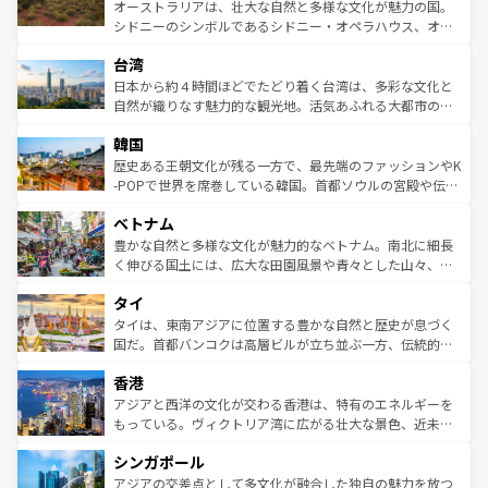
しみながら、その多様性と豊かな歴史を感じることができ
おすすめ。エメラルドグリーンに輝く海をはじめ、豊かな
オーストラリアは、壮大な自然と多様な文化が魅力の国。
るだろう。車でのロードトリップや列車の旅も、アメリカ
文化や歴史が息づいている。「アロハスピリット」と呼ば
シドニーのシンボルであるシドニー・オペラハウス、オー
ならではの贅沢な旅のスタイルだ。 なお、新着のアメリカ
れるおもてなしの心で訪れる人々を迎えてくれるハワイの
ストラリア東海岸北部に広がる大サンゴ礁地帯グレートバ
情報は
コンテンツ一覧
を参照してほしい。
人々、おいしいローカルフードやハワイアンミュージッ
台湾
リアリーフや大陸中央部にそびえるウルル（エアーズロッ
ク、伝統的なフラダンスなど、すべてがハワイの魅力を彩
ク）、タスマニアの美しい原生林やケアンズの熱帯雨林な
日本から約４時間ほどでたどり着く台湾は、多彩な文化と
っている。訪れるたびに新しい発見と感動が待っているハ
ど、見どころがたくさん。また、カフェやワイン、オージ
自然が織りなす魅力的な観光地。活気あふれる大都市の台
ワイを、存分に味わってほしい。 なお、新着のハワイ情報
ービーフなどの食文化も豊かで、美味しいものであふれて
北やノスタルジックな町並みが人気な九份（ジォウフェ
は
コンテンツ一覧
を参照してほしい。
韓国
いる。アクティビティも充実しており、サーフィンやダイ
ン）、静ひつな山岳地帯である台湾東部など、都市の喧騒
ビング、ハイキングなど、アウトドア好きにはたまらな
と山間の静けさが共存しており、訪れる人に新しい発見と
歴史ある王朝文化が残る一方で、最先端のファッションやK
い。オーストラリアの多彩な魅力を存分に味わいつくそ
驚きをもたらしてくれる。また、奥深い台湾の食文化も魅
-POPで世界を席巻している韓国。首都ソウルの宮殿や伝統
う。 なお、新着のオーストラリア情報は
コンテンツ一覧
を
力で、夜市などの屋台グルメから高級料理、ヘルシーで美
家屋が並ぶエリアでは韓国の歴史と文化に浸ることがで
参照してほしい。
ベトナム
容にもいいと評判のスイーツなど、バラエティ豊かな料理
き、地方に足を延ばせば四季折々の自然美を楽しむことが
が味わえる。 なお、新着の台湾情報は
コンテンツ一覧
を参
できる。そして、キムチや焼肉、絶品のストリートフード
豊かな自然と多様な文化が魅力的なベトナム。南北に細長
照してほしい。
まで、さまざまな韓国料理が待っている。夜には、韓国な
く伸びる国土には、広大な田園風景や青々とした山々、世
らではのナイトライフも堪能できる。あたたかいホスピタ
界遺産に登録された壮大な自然景観が点在し、都市部では
タイ
リティに包まれながら、韓国の多彩な魅力を心ゆくまで味
急速な発展と共に伝統が息づく。ハノイの古い町並みやホ
わってみてほしい。 なお、新着の韓国情報は
コンテンツ一
ーチミン市のフランス統治時代の建物も、独特の雰囲気を
タイは、東南アジアに位置する豊かな自然と歴史が息づく
覧
を参照してほしい。
醸し出している。また、バラエティの豊かさとおいしさで
国だ。首都バンコクは高層ビルが立ち並ぶ一方、伝統的な
世界中の食通を魅了してやまないベトナム料理も魅力のひ
寺院や市場がいたるところに点在し、古きよき文化と現代
香港
とつ。フォーやバインミー、ベトナムコーヒーなどは、ぜ
の活気が交差している。北部ではチェンマイなどの山岳地
ひ現地で味わいたい。どの地域を訪れてもあたたかい人々
帯で自然と触れ合い、南部ではプーケットやクラビの美し
アジアと西洋の文化が交わる香港は、特有のエネルギーを
が旅行者を迎えてくれるので、きっと忘れられない旅にな
いビーチでリゾート気分を楽しむことができる。タイ料理
もっている。ヴィクトリア湾に広がる壮大な景色、近未来
るはずだ。 なお、新着のベトナム情報は
コンテンツ一覧
を
は世界的に有名で、屋台から高級レストランまで味覚を刺
的なアートスポット、そして歴史と現代が融合した町並
参照してほしい。
シンガポール
激する。気候は一年中温暖で、どの季節にも異なる楽しみ
み、どこを訪れても感動するはず。観光スポットが密集し
が待っている。親しみやすいタイの人々、仏教を中心とし
ており、効率よく見どころを回れるのも魅力。息をのむよ
アジアの交差点として多文化が融合した独自の魅力を放つ