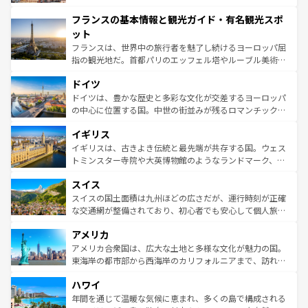
できる。朝目覚めてから夜眠るまで、すべての瞬間を楽し
と文化が詰まったヨーロッパ屈指の旅行先だ。多様な地域
フランスの基本情報と観光ガイド・有名観光スポ
ませてくれるイタリアで、忘れられない旅をしてみよう！
文化が根付くこの国では、情熱的なフラメンコ、熱気あふ
なお、新着のイタリア情報は
コンテンツ一覧
を参照してほ
れる闘牛、そして美味しいタパスが生活の一部となってい
ット
しい。
る。首都マドリードの洗練された雰囲気や、バルセロナの
フランスは、世界中の旅行者を魅了し続けるヨーロッパ屈
アートに溢れた街角から、地方では古代ローマ遺跡や中世
指の観光地だ。首都パリのエッフェル塔やルーブル美術館
の城塞都市、穏やかなビーチリゾートまで多彩な表情を見
といった象徴的なスポットから、田舎町の古風な美しさま
せる。地方によって風土や気候が異なるスペインはその個
ドイツ
で、幅広い魅力が詰まっている。華麗な宮殿、歴史的な大
性で訪れる人を魅了する。 なお、新着のスペイン情報は
コ
聖堂、美しいビーチ、そして豊かな自然が、訪れる者を心
ドイツは、豊かな歴史と多彩な文化が交差するヨーロッパ
ンテンツ一覧
を参照してほしい。
から魅了する。また、フランスは美食の国としても知ら
の中心に位置する国。中世の街並みが残るロマンチック街
れ、フランス料理はユネスコ無形文化遺産にも登録されて
道から、未来を先取りするようなモダンな都市まで多様な
イギリス
いる。シャンパンの発祥地であるランス、プロヴァンスの
顔を持つこの国は、どこを歩いても飽きることがない。ベ
香り高いラベンダー畑など、多彩な楽しみ方が可能だ。さ
ルリンの文化的活気、バイエルン州のアルプスの絶景、そ
イギリスは、古きよき伝統と最先端が共存する国。ウェス
らに、パリ以外の地域にも魅力が溢れており、どの街角に
してライン川沿いのワイン畑といった風景は必見。ビール
トミンスター寺院や大英博物館のようなランドマーク、歴
も豊かな歴史と文化が息づいている。パリ以外の個性あふ
とソーセージを味わいながら地元の人と過ごす楽しい時間
史ある大学都市、美しい丘陵地帯や牧歌的な風景など、エ
れる地方に足を運ぶとそれぞれで全く異なる文化を体験で
スイス
は、お酒好きな人にはぜひ体験してほしい。 なお、新着の
リアごとに異なる魅力がある。また、優雅なアフタヌーン
きるだろう。 なお、新着のフランス情報は
コンテンツ一覧
ドイツ情報は
コンテンツ一覧
を参照してほしい。
ティー、ビール好きにはたまらない英国パブ、サッカー観
スイスの国土面積は九州ほどの広さだが、運行時刻が正確
を参照してほしい。
戦など、本場だからこそできる体験も豊富。イギリスを旅
な交通網が整備されており、初心者でも安心して個人旅行
して楽しみつくそう。 なお、新着のイギリス情報は
コンテ
を楽しめる。日本同様に時刻表どおりの旅が可能だ。中世
アメリカ
ンツ一覧
を参照してほしい。
の建物がそのまま残る町や、スイスならではのユニークな
博物館もあり、アルプス観光だけでなく町歩きも満喫する
アメリカ合衆国は、広大な土地と多様な文化が魅力の国。
ことができる。国民の所得が高いため物価も高いが、旅行
東海岸の都市部から西海岸のカリフォルニアまで、訪れる
者向けの交通パス提供のサービスもあり、うまく活用すれ
場所ごとに異なる風景と体験が待っている。ニューヨーク
ハワイ
ば市内交通費無料で観光を楽しむこともできる。 なお、新
のような巨大都市は、観光、ショッピング、エンターテイ
着のスイス情報は
コンテンツ一覧
を参照してほしい。
ンメントが詰まった刺激的なスポットだ。一方、アメリカ
年間を通じて温暖な気候に恵まれ、多くの島で構成される