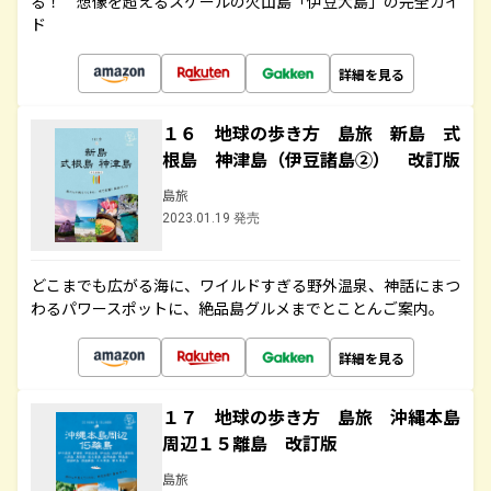
る！ 想像を超えるスケールの火山島「伊豆大島」の完全ガイ
ド
詳細を見る
１６ 地球の歩き方 島旅 新島 式
根島 神津島（伊豆諸島②） 改訂版
島旅
2023.01.19 発売
どこまでも広がる海に、ワイルドすぎる野外温泉、神話にまつ
わるパワースポットに、絶品島グルメまでとことんご案内。
詳細を見る
１７ 地球の歩き方 島旅 沖縄本島
周辺１５離島 改訂版
島旅