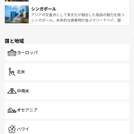
るはずだ。 なお、新着のベトナム情報は
コンテンツ一覧
を
は世界的に有名で、屋台から高級レストランまで味覚を刺
的なアートスポット、そして歴史と現代が融合した町並
参照してほしい。
シンガポール
激する。気候は一年中温暖で、どの季節にも異なる楽しみ
み、どこを訪れても感動するはず。観光スポットが密集し
が待っている。親しみやすいタイの人々、仏教を中心とし
ており、効率よく見どころを回れるのも魅力。息をのむよ
アジアの交差点として多文化が融合した独自の魅力を放つ
た文化、そして多様な観光資源が、訪れる旅人を魅了し続
うな絶景から文化的な体験まで、香港を存分に楽しみ尽く
シンガポール。未来的な建築物が並ぶマリーナベイ、歴史
ける。 なお、新着のタイ情報は
コンテンツ一覧
を参照して
そう。 なお、新着の香港情報は
コンテンツ一覧
を参照して
と伝統を感じられるエスニックタウン、多数の緑豊かな公
ほしい。
ほしい。
園や自然保護区など、自然が調和した近代的な景観と文化
の多様性あふれるカラフルな町は、どこを歩いても新しい
国と地域
発見がある。さらに、治安のよさや充実した公共交通機関
も、旅行者にとっては魅力的なポイント。グルメも豊富
で、ホーカーズは地元の風情を楽しめる外せないスポット
ヨーロッパ
だ。訪れる人を飽きさせないシンガポールで、多様な魅力
を体感しよう。 なお、新着のシンガポール情報は
コンテン
ツ一覧
を参照してほしい。
北米
中南米
オセアニア
ハワイ