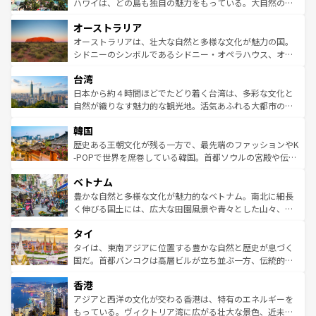
西部には大自然が広がり、グランドキャニオンやイエロー
ハワイは、どの島も独自の魅力をもっている。大自然の神
ストーン国立公園といった絶景が堪能できる。さらに、南
秘を感じたいなら、火山が生み出した壮大な景観を誇るハ
オーストラリア
部のニューオーリンズでは、音楽と美食が融合した独特の
ワイ島は見逃せない。また、定番の観光地といえばオアフ
文化が魅力。旅行者はアメリカの各地域で異なる魅力を楽
島だが、静かな自然を求めるならマウイ島やカウアイ島が
オーストラリアは、壮大な自然と多様な文化が魅力の国。
しみながら、その多様性と豊かな歴史を感じることができ
おすすめ。エメラルドグリーンに輝く海をはじめ、豊かな
シドニーのシンボルであるシドニー・オペラハウス、オー
るだろう。車でのロードトリップや列車の旅も、アメリカ
文化や歴史が息づいている。「アロハスピリット」と呼ば
ストラリア東海岸北部に広がる大サンゴ礁地帯グレートバ
ならではの贅沢な旅のスタイルだ。 なお、新着のアメリカ
台湾
れるおもてなしの心で訪れる人々を迎えてくれるハワイの
リアリーフや大陸中央部にそびえるウルル（エアーズロッ
情報は
コンテンツ一覧
を参照してほしい。
人々、おいしいローカルフードやハワイアンミュージッ
ク）、タスマニアの美しい原生林やケアンズの熱帯雨林な
日本から約４時間ほどでたどり着く台湾は、多彩な文化と
ク、伝統的なフラダンスなど、すべてがハワイの魅力を彩
ど、見どころがたくさん。また、カフェやワイン、オージ
自然が織りなす魅力的な観光地。活気あふれる大都市の台
っている。訪れるたびに新しい発見と感動が待っているハ
ービーフなどの食文化も豊かで、美味しいものであふれて
北やノスタルジックな町並みが人気な九份（ジォウフェ
ワイを、存分に味わってほしい。 なお、新着のハワイ情報
韓国
いる。アクティビティも充実しており、サーフィンやダイ
ン）、静ひつな山岳地帯である台湾東部など、都市の喧騒
は
コンテンツ一覧
を参照してほしい。
ビング、ハイキングなど、アウトドア好きにはたまらな
と山間の静けさが共存しており、訪れる人に新しい発見と
歴史ある王朝文化が残る一方で、最先端のファッションやK
い。オーストラリアの多彩な魅力を存分に味わいつくそ
驚きをもたらしてくれる。また、奥深い台湾の食文化も魅
-POPで世界を席巻している韓国。首都ソウルの宮殿や伝統
う。 なお、新着のオーストラリア情報は
コンテンツ一覧
を
力で、夜市などの屋台グルメから高級料理、ヘルシーで美
家屋が並ぶエリアでは韓国の歴史と文化に浸ることがで
参照してほしい。
ベトナム
容にもいいと評判のスイーツなど、バラエティ豊かな料理
き、地方に足を延ばせば四季折々の自然美を楽しむことが
が味わえる。 なお、新着の台湾情報は
コンテンツ一覧
を参
できる。そして、キムチや焼肉、絶品のストリートフード
豊かな自然と多様な文化が魅力的なベトナム。南北に細長
照してほしい。
まで、さまざまな韓国料理が待っている。夜には、韓国な
く伸びる国土には、広大な田園風景や青々とした山々、世
らではのナイトライフも堪能できる。あたたかいホスピタ
界遺産に登録された壮大な自然景観が点在し、都市部では
タイ
リティに包まれながら、韓国の多彩な魅力を心ゆくまで味
急速な発展と共に伝統が息づく。ハノイの古い町並みやホ
わってみてほしい。 なお、新着の韓国情報は
コンテンツ一
ーチミン市のフランス統治時代の建物も、独特の雰囲気を
タイは、東南アジアに位置する豊かな自然と歴史が息づく
覧
を参照してほしい。
醸し出している。また、バラエティの豊かさとおいしさで
国だ。首都バンコクは高層ビルが立ち並ぶ一方、伝統的な
世界中の食通を魅了してやまないベトナム料理も魅力のひ
寺院や市場がいたるところに点在し、古きよき文化と現代
香港
とつ。フォーやバインミー、ベトナムコーヒーなどは、ぜ
の活気が交差している。北部ではチェンマイなどの山岳地
ひ現地で味わいたい。どの地域を訪れてもあたたかい人々
帯で自然と触れ合い、南部ではプーケットやクラビの美し
アジアと西洋の文化が交わる香港は、特有のエネルギーを
が旅行者を迎えてくれるので、きっと忘れられない旅にな
いビーチでリゾート気分を楽しむことができる。タイ料理
もっている。ヴィクトリア湾に広がる壮大な景色、近未来