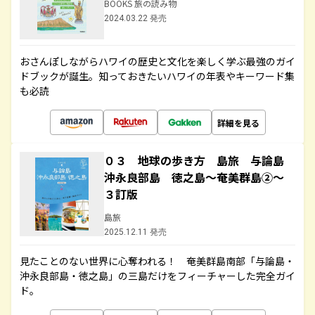
BOOKS 旅の読み物
2024.03.22 発売
おさんぽしながらハワイの歴史と文化を楽しく学ぶ最強のガイ
ドブックが誕生。知っておきたいハワイの年表やキーワード集
も必読
詳細を見る
０３ 地球の歩き方 島旅 与論島
沖永良部島 徳之島～奄美群島②～
３訂版
島旅
2025.12.11 発売
見たことのない世界に心奪われる！ 奄美群島南部「与論島・
沖永良部島・徳之島」の三島だけをフィーチャーした完全ガイ
ド。