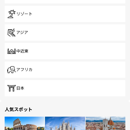
リゾート
アジア
中近東
アフリカ
日本
人気スポット