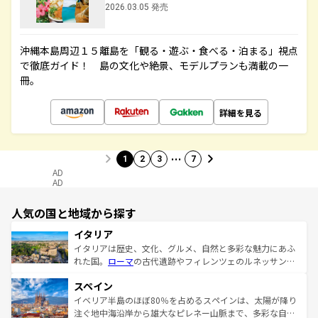
2026.03.05 発売
沖縄本島周辺１５離島を「観る・遊ぶ・食べる・泊まる」視点
で徹底ガイド！ 島の文化や絶景、モデルプランも満載の一
冊。
詳細を見る
…
1
2
3
7
AD
AD
人気の国と地域から探す
イタリア
イタリアは歴史、文化、グルメ、自然と多彩な魅力にあふ
れた国。
ローマ
の古代遺跡やフィレンツェのルネッサンス
美術、ヴェネツィアの運河など、歴史あるスポットはもち
スペイン
ろん、トスカーナの美しい田園風景やアマルフィ海岸の絶
景など、自然景観も見逃せない。観光の合間には、本場の
イベリア半島のほぼ80％を占めるスペインは、太陽が降り
ピザやパスタなど、絶品のイタリア料理を堪能することも
注ぐ地中海沿岸から雄大なピレネー山脈まで、多彩な自然