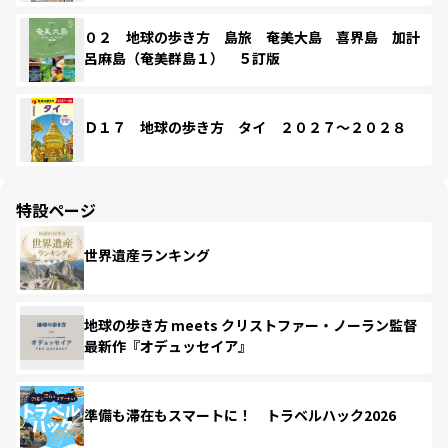
０２ 地球の歩き方 島旅 奄美大島 喜界島 加計
呂麻島（奄美群島１） ５訂版
Ｄ１７ 地球の歩き方 タイ ２０２７～２０２８
特設ページ
世界遺産ランキング
地球の歩き方 meets クリストファー・ノーラン監督
最新作『オデュッセイア』
準備も滞在もスマートに！ トラベルハック2026