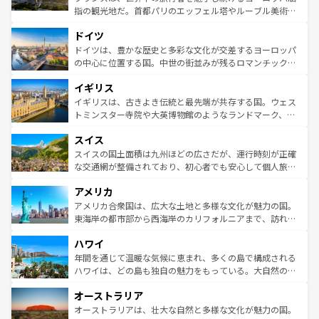
アートに溢れた街角から、地方では古代ローマ遺跡や中世
指の観光地だ。首都パリのエッフェル塔やルーブル美術館
の城塞都市、穏やかなビーチリゾートまで多彩な表情を見
といった象徴的なスポットから、田舎町の古風な美しさま
せる。地方によって風土や気候が異なるスペインはその個
ドイツ
で、幅広い魅力が詰まっている。華麗な宮殿、歴史的な大
性で訪れる人を魅了する。 なお、新着のスペイン情報は
コ
聖堂、美しいビーチ、そして豊かな自然が、訪れる者を心
ドイツは、豊かな歴史と多彩な文化が交差するヨーロッパ
ンテンツ一覧
を参照してほしい。
から魅了する。また、フランスは美食の国としても知ら
の中心に位置する国。中世の街並みが残るロマンチック街
れ、フランス料理はユネスコ無形文化遺産にも登録されて
道から、未来を先取りするようなモダンな都市まで多様な
イギリス
いる。シャンパンの発祥地であるランス、プロヴァンスの
顔を持つこの国は、どこを歩いても飽きることがない。ベ
香り高いラベンダー畑など、多彩な楽しみ方が可能だ。さ
ルリンの文化的活気、バイエルン州のアルプスの絶景、そ
イギリスは、古きよき伝統と最先端が共存する国。ウェス
らに、パリ以外の地域にも魅力が溢れており、どの街角に
してライン川沿いのワイン畑といった風景は必見。ビール
トミンスター寺院や大英博物館のようなランドマーク、歴
も豊かな歴史と文化が息づいている。パリ以外の個性あふ
とソーセージを味わいながら地元の人と過ごす楽しい時間
史ある大学都市、美しい丘陵地帯や牧歌的な風景など、エ
れる地方に足を運ぶとそれぞれで全く異なる文化を体験で
スイス
は、お酒好きな人にはぜひ体験してほしい。 なお、新着の
リアごとに異なる魅力がある。また、優雅なアフタヌーン
きるだろう。 なお、新着のフランス情報は
コンテンツ一覧
ドイツ情報は
コンテンツ一覧
を参照してほしい。
ティー、ビール好きにはたまらない英国パブ、サッカー観
スイスの国土面積は九州ほどの広さだが、運行時刻が正確
を参照してほしい。
戦など、本場だからこそできる体験も豊富。イギリスを旅
な交通網が整備されており、初心者でも安心して個人旅行
して楽しみつくそう。 なお、新着のイギリス情報は
コンテ
を楽しめる。日本同様に時刻表どおりの旅が可能だ。中世
アメリカ
ンツ一覧
を参照してほしい。
の建物がそのまま残る町や、スイスならではのユニークな
博物館もあり、アルプス観光だけでなく町歩きも満喫する
アメリカ合衆国は、広大な土地と多様な文化が魅力の国。
ことができる。国民の所得が高いため物価も高いが、旅行
東海岸の都市部から西海岸のカリフォルニアまで、訪れる
者向けの交通パス提供のサービスもあり、うまく活用すれ
場所ごとに異なる風景と体験が待っている。ニューヨーク
ハワイ
ば市内交通費無料で観光を楽しむこともできる。 なお、新
のような巨大都市は、観光、ショッピング、エンターテイ
着のスイス情報は
コンテンツ一覧
を参照してほしい。
ンメントが詰まった刺激的なスポットだ。一方、アメリカ
年間を通じて温暖な気候に恵まれ、多くの島で構成される
西部には大自然が広がり、グランドキャニオンやイエロー
ハワイは、どの島も独自の魅力をもっている。大自然の神
ストーン国立公園といった絶景が堪能できる。さらに、南
秘を感じたいなら、火山が生み出した壮大な景観を誇るハ
オーストラリア
部のニューオーリンズでは、音楽と美食が融合した独特の
ワイ島は見逃せない。また、定番の観光地といえばオアフ
文化が魅力。旅行者はアメリカの各地域で異なる魅力を楽
島だが、静かな自然を求めるならマウイ島やカウアイ島が
オーストラリアは、壮大な自然と多様な文化が魅力の国。