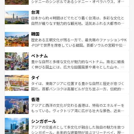
しみながら、その多様性と豊かな歴史を感じることができ
おすすめ。エメラルドグリーンに輝く海をはじめ、豊かな
シドニーのシンボルであるシドニー・オペラハウス、オー
るだろう。車でのロードトリップや列車の旅も、アメリカ
文化や歴史が息づいている。「アロハスピリット」と呼ば
ストラリア東海岸北部に広がる大サンゴ礁地帯グレートバ
ならではの贅沢な旅のスタイルだ。 なお、新着のアメリカ
台湾
れるおもてなしの心で訪れる人々を迎えてくれるハワイの
リアリーフや大陸中央部にそびえるウルル（エアーズロッ
情報は
コンテンツ一覧
を参照してほしい。
人々、おいしいローカルフードやハワイアンミュージッ
ク）、タスマニアの美しい原生林やケアンズの熱帯雨林な
日本から約４時間ほどでたどり着く台湾は、多彩な文化と
ク、伝統的なフラダンスなど、すべてがハワイの魅力を彩
ど、見どころがたくさん。また、カフェやワイン、オージ
自然が織りなす魅力的な観光地。活気あふれる大都市の台
っている。訪れるたびに新しい発見と感動が待っているハ
ービーフなどの食文化も豊かで、美味しいものであふれて
北やノスタルジックな町並みが人気な九份（ジォウフェ
ワイを、存分に味わってほしい。 なお、新着のハワイ情報
韓国
いる。アクティビティも充実しており、サーフィンやダイ
ン）、静ひつな山岳地帯である台湾東部など、都市の喧騒
は
コンテンツ一覧
を参照してほしい。
ビング、ハイキングなど、アウトドア好きにはたまらな
と山間の静けさが共存しており、訪れる人に新しい発見と
歴史ある王朝文化が残る一方で、最先端のファッションやK
い。オーストラリアの多彩な魅力を存分に味わいつくそ
驚きをもたらしてくれる。また、奥深い台湾の食文化も魅
-POPで世界を席巻している韓国。首都ソウルの宮殿や伝統
う。 なお、新着のオーストラリア情報は
コンテンツ一覧
を
力で、夜市などの屋台グルメから高級料理、ヘルシーで美
家屋が並ぶエリアでは韓国の歴史と文化に浸ることがで
参照してほしい。
ベトナム
容にもいいと評判のスイーツなど、バラエティ豊かな料理
き、地方に足を延ばせば四季折々の自然美を楽しむことが
が味わえる。 なお、新着の台湾情報は
コンテンツ一覧
を参
できる。そして、キムチや焼肉、絶品のストリートフード
豊かな自然と多様な文化が魅力的なベトナム。南北に細長
照してほしい。
まで、さまざまな韓国料理が待っている。夜には、韓国な
く伸びる国土には、広大な田園風景や青々とした山々、世
らではのナイトライフも堪能できる。あたたかいホスピタ
界遺産に登録された壮大な自然景観が点在し、都市部では
タイ
リティに包まれながら、韓国の多彩な魅力を心ゆくまで味
急速な発展と共に伝統が息づく。ハノイの古い町並みやホ
わってみてほしい。 なお、新着の韓国情報は
コンテンツ一
ーチミン市のフランス統治時代の建物も、独特の雰囲気を
タイは、東南アジアに位置する豊かな自然と歴史が息づく
覧
を参照してほしい。
醸し出している。また、バラエティの豊かさとおいしさで
国だ。首都バンコクは高層ビルが立ち並ぶ一方、伝統的な
世界中の食通を魅了してやまないベトナム料理も魅力のひ
寺院や市場がいたるところに点在し、古きよき文化と現代
香港
とつ。フォーやバインミー、ベトナムコーヒーなどは、ぜ
の活気が交差している。北部ではチェンマイなどの山岳地
ひ現地で味わいたい。どの地域を訪れてもあたたかい人々
帯で自然と触れ合い、南部ではプーケットやクラビの美し
アジアと西洋の文化が交わる香港は、特有のエネルギーを
が旅行者を迎えてくれるので、きっと忘れられない旅にな
いビーチでリゾート気分を楽しむことができる。タイ料理
もっている。ヴィクトリア湾に広がる壮大な景色、近未来
るはずだ。 なお、新着のベトナム情報は
コンテンツ一覧
を
は世界的に有名で、屋台から高級レストランまで味覚を刺
的なアートスポット、そして歴史と現代が融合した町並
参照してほしい。
シンガポール
激する。気候は一年中温暖で、どの季節にも異なる楽しみ
み、どこを訪れても感動するはず。観光スポットが密集し
が待っている。親しみやすいタイの人々、仏教を中心とし
ており、効率よく見どころを回れるのも魅力。息をのむよ
アジアの交差点として多文化が融合した独自の魅力を放つ
た文化、そして多様な観光資源が、訪れる旅人を魅了し続
うな絶景から文化的な体験まで、香港を存分に楽しみ尽く
シンガポール。未来的な建築物が並ぶマリーナベイ、歴史