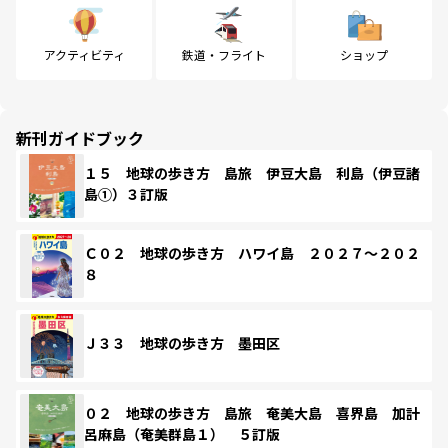
アクティビティ
鉄道・フライト
ショップ
新刊ガイドブック
１５ 地球の歩き方 島旅 伊豆大島 利島（伊豆諸
島①）３訂版
Ｃ０２ 地球の歩き方 ハワイ島 ２０２７～２０２
８
Ｊ３３ 地球の歩き方 墨田区
０２ 地球の歩き方 島旅 奄美大島 喜界島 加計
呂麻島（奄美群島１） ５訂版