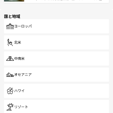
ける。 なお、新着のタイ情報は
コンテンツ一覧
を参照して
そう。 なお、新着の香港情報は
コンテンツ一覧
を参照して
と伝統を感じられるエスニックタウン、多数の緑豊かな公
ほしい。
ほしい。
園や自然保護区など、自然が調和した近代的な景観と文化
の多様性あふれるカラフルな町は、どこを歩いても新しい
国と地域
発見がある。さらに、治安のよさや充実した公共交通機関
も、旅行者にとっては魅力的なポイント。グルメも豊富
で、ホーカーズは地元の風情を楽しめる外せないスポット
ヨーロッパ
だ。訪れる人を飽きさせないシンガポールで、多様な魅力
を体感しよう。 なお、新着のシンガポール情報は
コンテン
ツ一覧
を参照してほしい。
北米
中南米
オセアニア
ハワイ
リゾート