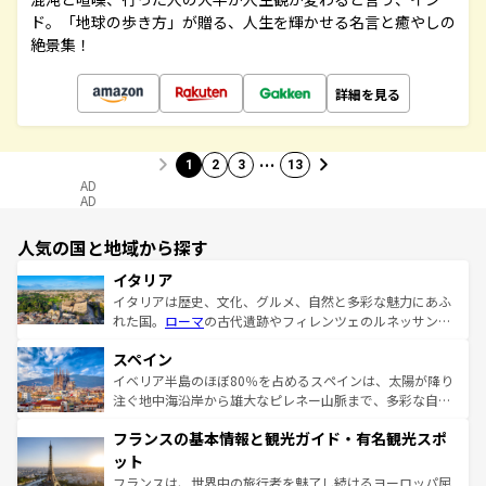
ド。「地球の歩き方」が贈る、人生を輝かせる名言と癒やしの
絶景集！
詳細を見る
…
1
2
3
13
AD
AD
人気の国と地域から探す
イタリア
イタリアは歴史、文化、グルメ、自然と多彩な魅力にあふ
れた国。
ローマ
の古代遺跡やフィレンツェのルネッサンス
美術、ヴェネツィアの運河など、歴史あるスポットはもち
スペイン
ろん、トスカーナの美しい田園風景やアマルフィ海岸の絶
景など、自然景観も見逃せない。観光の合間には、本場の
イベリア半島のほぼ80％を占めるスペインは、太陽が降り
ピザやパスタなど、絶品のイタリア料理を堪能することも
注ぐ地中海沿岸から雄大なピレネー山脈まで、多彩な自然
できる。朝目覚めてから夜眠るまで、すべての瞬間を楽し
と文化が詰まったヨーロッパ屈指の旅行先だ。多様な地域
フランスの基本情報と観光ガイド・有名観光スポ
ませてくれるイタリアで、忘れられない旅をしてみよう！
文化が根付くこの国では、情熱的なフラメンコ、熱気あふ
なお、新着のイタリア情報は
コンテンツ一覧
を参照してほ
れる闘牛、そして美味しいタパスが生活の一部となってい
ット
しい。
る。首都マドリードの洗練された雰囲気や、バルセロナの
フランスは、世界中の旅行者を魅了し続けるヨーロッパ屈