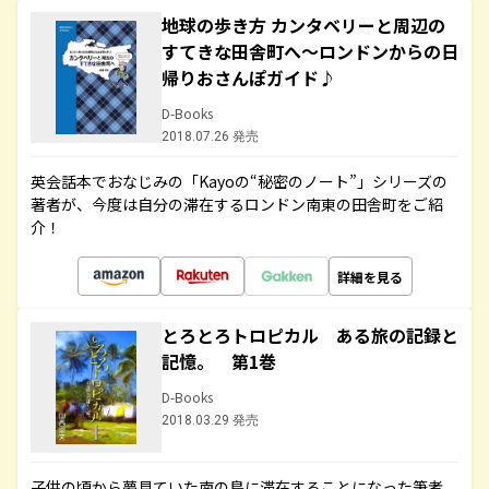
地球の歩き方 カンタベリーと周辺の
すてきな田舎町へ～ロンドンからの日
帰りおさんぽガイド♪
D-Books
2018.07.26 発売
英会話本でおなじみの「Kayoの“秘密のノート”」シリーズの
著者が、今度は自分の滞在するロンドン南東の田舎町をご紹
介！
詳細を見る
とろとろトロピカル ある旅の記録と
記憶。 第1巻
D-Books
2018.03.29 発売
子供の頃から夢見ていた南の島に滞在することになった筆者