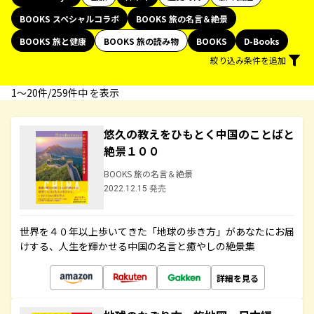
BOOKS スペシャルコラボ
BOOKS 旅の名言＆絶景
BOOKS 旅と健康
BOOKS 旅の読み物
BOOKS
D-Books
絞り込み条件を追加
1〜20件/259件中 を表示
悠久の教えをひもとく中国のことばと
絶景１００
BOOKS 旅の名言＆絶景
2022.12.15 発売
世界を４０年以上歩いてきた「地球の歩き方」があなたにお届
けする、人生を輝かせる中国の名言と癒やしの絶景集
詳細を見る