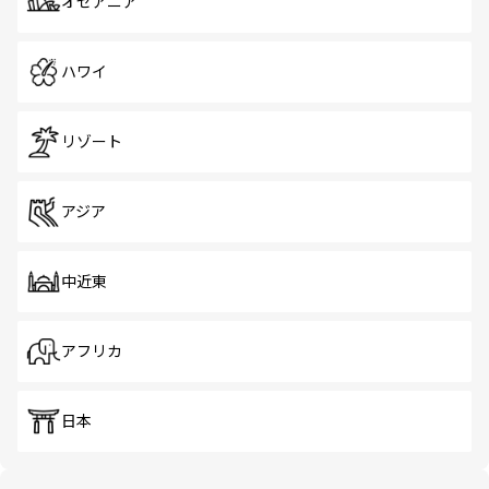
オセアニア
ハワイ
リゾート
アジア
中近東
アフリカ
日本