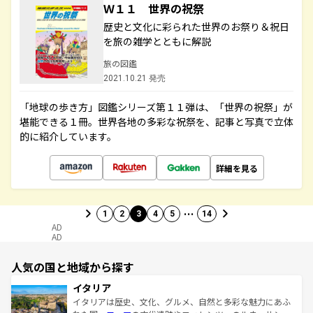
Ｗ１１ 世界の祝祭
歴史と文化に彩られた世界のお祭り＆祝日
を旅の雑学とともに解説
旅の図鑑
2021.10.21 発売
「地球の歩き方」図鑑シリーズ第１１弾は、「世界の祝祭」が
堪能できる１冊。世界各地の多彩な祝祭を、記事と写真で立体
的に紹介しています。
詳細を見る
…
1
2
3
4
5
14
AD
AD
人気の国と地域から探す
イタリア
イタリアは歴史、文化、グルメ、自然と多彩な魅力にあふ