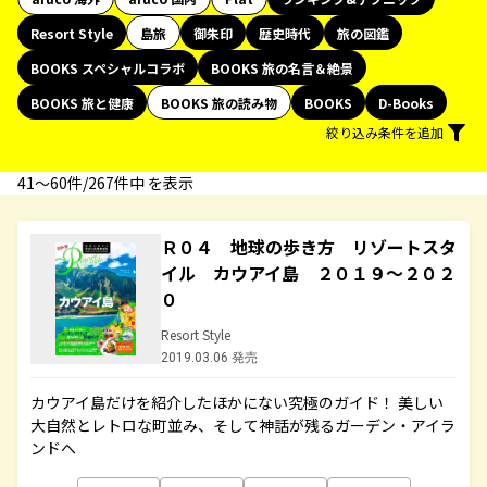
Resort Style
島旅
御朱印
歴史時代
旅の図鑑
BOOKS スペシャルコラボ
BOOKS 旅の名言＆絶景
BOOKS 旅と健康
BOOKS 旅の読み物
BOOKS
D-Books
絞り込み条件を追加
41〜60件/267件中 を表示
Ｒ０４ 地球の歩き方 リゾートスタ
イル カウアイ島 ２０１９～２０２
０
Resort Style
2019.03.06 発売
カウアイ島だけを紹介したほかにない究極のガイド！ 美しい
大自然とレトロな町並み、そして神話が残るガーデン・アイラ
ンドへ