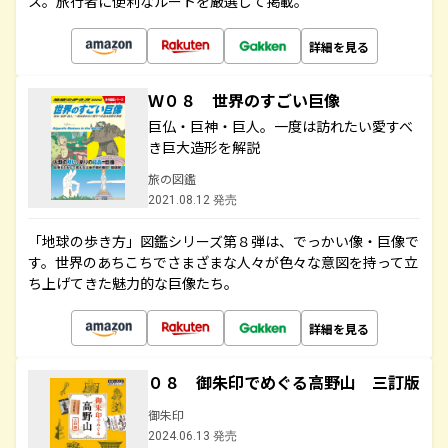
ス。旅行者に便利なルートを厳選して掲載。
詳細を見る
Ｗ０８ 世界のすごい巨像
巨仏・巨神・巨人。一度は訪れたい愛すべ
き巨大造形を解説
旅の図鑑
2021.08.12 発売
「地球の歩き方」図鑑シリーズ第８弾は、でっかい像・巨像で
す。世界のあちこちでさまざまな人々が色々な意図を持って立
ち上げてきた魅力的な巨像たち。
詳細を見る
０８ 御朱印でめぐる高野山 三訂版
御朱印
2024.06.13 発売