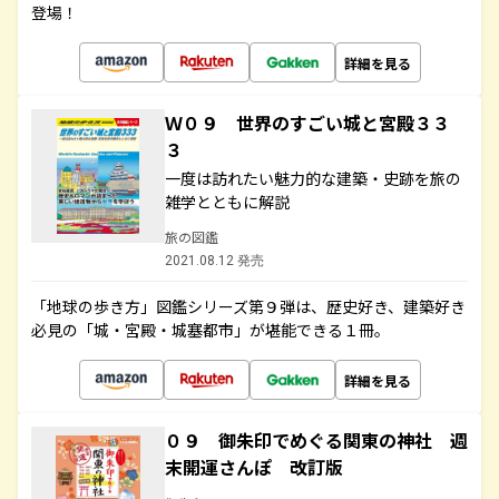
登場！
詳細を見る
Ｗ０９ 世界のすごい城と宮殿３３
３
一度は訪れたい魅力的な建築・史跡を旅の
雑学とともに解説
旅の図鑑
2021.08.12 発売
「地球の歩き方」図鑑シリーズ第９弾は、歴史好き、建築好き
必見の「城・宮殿・城塞都市」が堪能できる１冊。
詳細を見る
０９ 御朱印でめぐる関東の神社 週
末開運さんぽ 改訂版