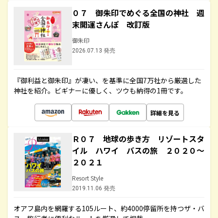
０７ 御朱印でめぐる全国の神社 週
末開運さんぽ 改訂版
御朱印
2026.07.13 発売
『御利益と御朱印』が凄い、を基準に全国7万社から厳選した
神社を紹介。ビギナーに優しく、ツウも納得の1冊です。
詳細を見る
Ｒ０７ 地球の歩き方 リゾートスタ
イル ハワイ バスの旅 ２０２０～
２０２１
Resort Style
2019.11.06 発売
オアフ島内を網羅する105ルート、約4000停留所を持つザ・バ