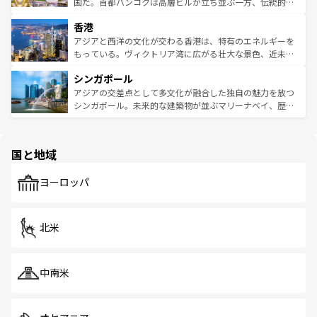
覧
を参照してほしい。
醸し出している。また、バラエティの豊かさとおいしさで
国だ。首都バンコクは高層ビルが立ち並ぶ一方、伝統的な
世界中の食通を魅了してやまないベトナム料理も魅力のひ
寺院や市場がいたるところに点在し、古きよき文化と現代
香港
とつ。フォーやバインミー、ベトナムコーヒーなどは、ぜ
の活気が交差している。北部ではチェンマイなどの山岳地
ひ現地で味わいたい。どの地域を訪れてもあたたかい人々
帯で自然と触れ合い、南部ではプーケットやクラビの美し
アジアと西洋の文化が交わる香港は、特有のエネルギーを
が旅行者を迎えてくれるので、きっと忘れられない旅にな
いビーチでリゾート気分を楽しむことができる。タイ料理
もっている。ヴィクトリア湾に広がる壮大な景色、近未来
るはずだ。 なお、新着のベトナム情報は
コンテンツ一覧
を
は世界的に有名で、屋台から高級レストランまで味覚を刺
的なアートスポット、そして歴史と現代が融合した町並
参照してほしい。
シンガポール
激する。気候は一年中温暖で、どの季節にも異なる楽しみ
み、どこを訪れても感動するはず。観光スポットが密集し
が待っている。親しみやすいタイの人々、仏教を中心とし
ており、効率よく見どころを回れるのも魅力。息をのむよ
アジアの交差点として多文化が融合した独自の魅力を放つ
た文化、そして多様な観光資源が、訪れる旅人を魅了し続
うな絶景から文化的な体験まで、香港を存分に楽しみ尽く
シンガポール。未来的な建築物が並ぶマリーナベイ、歴史
ける。 なお、新着のタイ情報は
コンテンツ一覧
を参照して
そう。 なお、新着の香港情報は
コンテンツ一覧
を参照して
と伝統を感じられるエスニックタウン、多数の緑豊かな公
ほしい。
ほしい。
園や自然保護区など、自然が調和した近代的な景観と文化
の多様性あふれるカラフルな町は、どこを歩いても新しい
国と地域
発見がある。さらに、治安のよさや充実した公共交通機関
も、旅行者にとっては魅力的なポイント。グルメも豊富
で、ホーカーズは地元の風情を楽しめる外せないスポット
ヨーロッパ
だ。訪れる人を飽きさせないシンガポールで、多様な魅力
を体感しよう。 なお、新着のシンガポール情報は
コンテン
ツ一覧
を参照してほしい。
北米
中南米