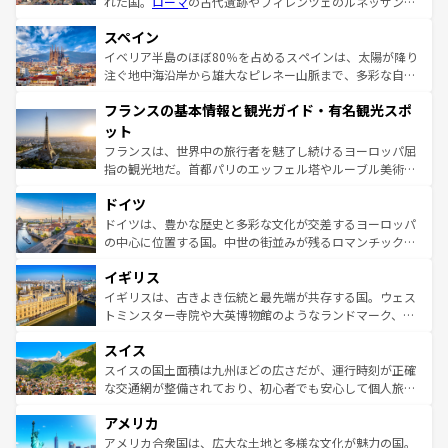
れた国。
ローマ
の古代遺跡やフィレンツェのルネッサンス
美術、ヴェネツィアの運河など、歴史あるスポットはもち
スペイン
ろん、トスカーナの美しい田園風景やアマルフィ海岸の絶
景など、自然景観も見逃せない。観光の合間には、本場の
イベリア半島のほぼ80％を占めるスペインは、太陽が降り
ピザやパスタなど、絶品のイタリア料理を堪能することも
注ぐ地中海沿岸から雄大なピレネー山脈まで、多彩な自然
できる。朝目覚めてから夜眠るまで、すべての瞬間を楽し
と文化が詰まったヨーロッパ屈指の旅行先だ。多様な地域
フランスの基本情報と観光ガイド・有名観光スポ
ませてくれるイタリアで、忘れられない旅をしてみよう！
文化が根付くこの国では、情熱的なフラメンコ、熱気あふ
なお、新着のイタリア情報は
コンテンツ一覧
を参照してほ
れる闘牛、そして美味しいタパスが生活の一部となってい
ット
しい。
る。首都マドリードの洗練された雰囲気や、バルセロナの
フランスは、世界中の旅行者を魅了し続けるヨーロッパ屈
アートに溢れた街角から、地方では古代ローマ遺跡や中世
指の観光地だ。首都パリのエッフェル塔やルーブル美術館
の城塞都市、穏やかなビーチリゾートまで多彩な表情を見
といった象徴的なスポットから、田舎町の古風な美しさま
せる。地方によって風土や気候が異なるスペインはその個
ドイツ
で、幅広い魅力が詰まっている。華麗な宮殿、歴史的な大
性で訪れる人を魅了する。 なお、新着のスペイン情報は
コ
聖堂、美しいビーチ、そして豊かな自然が、訪れる者を心
ドイツは、豊かな歴史と多彩な文化が交差するヨーロッパ
ンテンツ一覧
を参照してほしい。
から魅了する。また、フランスは美食の国としても知ら
の中心に位置する国。中世の街並みが残るロマンチック街
れ、フランス料理はユネスコ無形文化遺産にも登録されて
道から、未来を先取りするようなモダンな都市まで多様な
イギリス
いる。シャンパンの発祥地であるランス、プロヴァンスの
顔を持つこの国は、どこを歩いても飽きることがない。ベ
香り高いラベンダー畑など、多彩な楽しみ方が可能だ。さ
ルリンの文化的活気、バイエルン州のアルプスの絶景、そ
イギリスは、古きよき伝統と最先端が共存する国。ウェス
らに、パリ以外の地域にも魅力が溢れており、どの街角に
してライン川沿いのワイン畑といった風景は必見。ビール
トミンスター寺院や大英博物館のようなランドマーク、歴
も豊かな歴史と文化が息づいている。パリ以外の個性あふ
とソーセージを味わいながら地元の人と過ごす楽しい時間
史ある大学都市、美しい丘陵地帯や牧歌的な風景など、エ
れる地方に足を運ぶとそれぞれで全く異なる文化を体験で
スイス
は、お酒好きな人にはぜひ体験してほしい。 なお、新着の
リアごとに異なる魅力がある。また、優雅なアフタヌーン
きるだろう。 なお、新着のフランス情報は
コンテンツ一覧
ドイツ情報は
コンテンツ一覧
を参照してほしい。
ティー、ビール好きにはたまらない英国パブ、サッカー観
スイスの国土面積は九州ほどの広さだが、運行時刻が正確
を参照してほしい。
戦など、本場だからこそできる体験も豊富。イギリスを旅
な交通網が整備されており、初心者でも安心して個人旅行
して楽しみつくそう。 なお、新着のイギリス情報は
コンテ
を楽しめる。日本同様に時刻表どおりの旅が可能だ。中世
アメリカ
ンツ一覧
を参照してほしい。
の建物がそのまま残る町や、スイスならではのユニークな
博物館もあり、アルプス観光だけでなく町歩きも満喫する
アメリカ合衆国は、広大な土地と多様な文化が魅力の国。