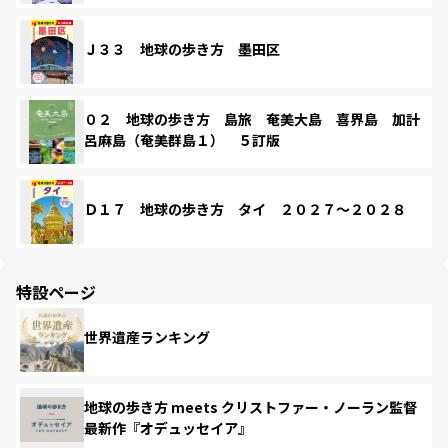
Ｊ３３ 地球の歩き方 墨田区
０２ 地球の歩き方 島旅 奄美大島 喜界島 加計
呂麻島（奄美群島１） ５訂版
Ｄ１７ 地球の歩き方 タイ ２０２７～２０２８
特設ページ
世界遺産ランキング
地球の歩き方 meets クリストファー・ノーラン監督
最新作『オデュッセイア』