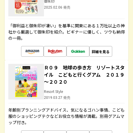
御朱印
2025.02.06 発売
「御利益と御朱印が凄い」を基準に関東にある１万社以上の神
社から厳選して御朱印を紹介。ビギナーに優しく、ツウも納得
の一冊。
詳細を見る
Ｒ０９ 地球の歩き方 リゾートスタ
イル こどもと行くグアム ２０１９
～２０２０
Resort Style
2019.03.27 発売
年齢別プランニングアドバイス、気になるゴハン事情、こども
服のショッピングテクなどお役立ち情報が満載。別冊グアムマ
ップ付き。