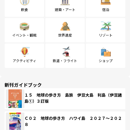
飲食
建築・アート
宿泊
イベント・観戦
世界遺産
リゾート
アクティビティ
鉄道・フライト
ショップ
新刊ガイドブック
１５ 地球の歩き方 島旅 伊豆大島 利島（伊豆諸
島①）３訂版
Ｃ０２ 地球の歩き方 ハワイ島 ２０２７～２０２
８