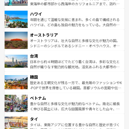
ことができる。国民の所得が高いため物価も高いが、旅行
東海岸の都市部から西海岸のカリフォルニアまで、訪れる
者向けの交通パス提供のサービスもあり、うまく活用すれ
場所ごとに異なる風景と体験が待っている。ニューヨーク
ハワイ
ば市内交通費無料で観光を楽しむこともできる。 なお、新
のような巨大都市は、観光、ショッピング、エンターテイ
着のスイス情報は
コンテンツ一覧
を参照してほしい。
ンメントが詰まった刺激的なスポットだ。一方、アメリカ
年間を通じて温暖な気候に恵まれ、多くの島で構成される
西部には大自然が広がり、グランドキャニオンやイエロー
ハワイは、どの島も独自の魅力をもっている。大自然の神
ストーン国立公園といった絶景が堪能できる。さらに、南
秘を感じたいなら、火山が生み出した壮大な景観を誇るハ
オーストラリア
部のニューオーリンズでは、音楽と美食が融合した独特の
ワイ島は見逃せない。また、定番の観光地といえばオアフ
文化が魅力。旅行者はアメリカの各地域で異なる魅力を楽
島だが、静かな自然を求めるならマウイ島やカウアイ島が
オーストラリアは、壮大な自然と多様な文化が魅力の国。
しみながら、その多様性と豊かな歴史を感じることができ
おすすめ。エメラルドグリーンに輝く海をはじめ、豊かな
シドニーのシンボルであるシドニー・オペラハウス、オー
るだろう。車でのロードトリップや列車の旅も、アメリカ
文化や歴史が息づいている。「アロハスピリット」と呼ば
ストラリア東海岸北部に広がる大サンゴ礁地帯グレートバ
ならではの贅沢な旅のスタイルだ。 なお、新着のアメリカ
台湾
れるおもてなしの心で訪れる人々を迎えてくれるハワイの
リアリーフや大陸中央部にそびえるウルル（エアーズロッ
情報は
コンテンツ一覧
を参照してほしい。
人々、おいしいローカルフードやハワイアンミュージッ
ク）、タスマニアの美しい原生林やケアンズの熱帯雨林な
日本から約４時間ほどでたどり着く台湾は、多彩な文化と
ク、伝統的なフラダンスなど、すべてがハワイの魅力を彩
ど、見どころがたくさん。また、カフェやワイン、オージ
自然が織りなす魅力的な観光地。活気あふれる大都市の台
っている。訪れるたびに新しい発見と感動が待っているハ
ービーフなどの食文化も豊かで、美味しいものであふれて
北やノスタルジックな町並みが人気な九份（ジォウフェ
ワイを、存分に味わってほしい。 なお、新着のハワイ情報
韓国
いる。アクティビティも充実しており、サーフィンやダイ
ン）、静ひつな山岳地帯である台湾東部など、都市の喧騒
は
コンテンツ一覧
を参照してほしい。
ビング、ハイキングなど、アウトドア好きにはたまらな
と山間の静けさが共存しており、訪れる人に新しい発見と
歴史ある王朝文化が残る一方で、最先端のファッションやK
い。オーストラリアの多彩な魅力を存分に味わいつくそ
驚きをもたらしてくれる。また、奥深い台湾の食文化も魅
-POPで世界を席巻している韓国。首都ソウルの宮殿や伝統
う。 なお、新着のオーストラリア情報は
コンテンツ一覧
を
力で、夜市などの屋台グルメから高級料理、ヘルシーで美
家屋が並ぶエリアでは韓国の歴史と文化に浸ることがで
参照してほしい。
ベトナム
容にもいいと評判のスイーツなど、バラエティ豊かな料理
き、地方に足を延ばせば四季折々の自然美を楽しむことが
が味わえる。 なお、新着の台湾情報は
コンテンツ一覧
を参
できる。そして、キムチや焼肉、絶品のストリートフード
豊かな自然と多様な文化が魅力的なベトナム。南北に細長
照してほしい。
まで、さまざまな韓国料理が待っている。夜には、韓国な
く伸びる国土には、広大な田園風景や青々とした山々、世
らではのナイトライフも堪能できる。あたたかいホスピタ
界遺産に登録された壮大な自然景観が点在し、都市部では
タイ
リティに包まれながら、韓国の多彩な魅力を心ゆくまで味
急速な発展と共に伝統が息づく。ハノイの古い町並みやホ
わってみてほしい。 なお、新着の韓国情報は
コンテンツ一
ーチミン市のフランス統治時代の建物も、独特の雰囲気を
タイは、東南アジアに位置する豊かな自然と歴史が息づく