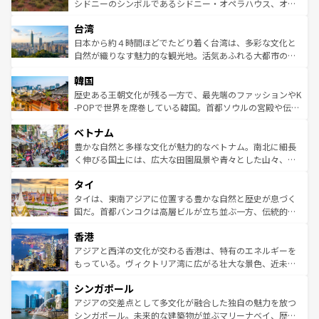
しみながら、その多様性と豊かな歴史を感じることができ
おすすめ。エメラルドグリーンに輝く海をはじめ、豊かな
シドニーのシンボルであるシドニー・オペラハウス、オー
るだろう。車でのロードトリップや列車の旅も、アメリカ
文化や歴史が息づいている。「アロハスピリット」と呼ば
ストラリア東海岸北部に広がる大サンゴ礁地帯グレートバ
ならではの贅沢な旅のスタイルだ。 なお、新着のアメリカ
台湾
れるおもてなしの心で訪れる人々を迎えてくれるハワイの
リアリーフや大陸中央部にそびえるウルル（エアーズロッ
情報は
コンテンツ一覧
を参照してほしい。
人々、おいしいローカルフードやハワイアンミュージッ
ク）、タスマニアの美しい原生林やケアンズの熱帯雨林な
日本から約４時間ほどでたどり着く台湾は、多彩な文化と
ク、伝統的なフラダンスなど、すべてがハワイの魅力を彩
ど、見どころがたくさん。また、カフェやワイン、オージ
自然が織りなす魅力的な観光地。活気あふれる大都市の台
っている。訪れるたびに新しい発見と感動が待っているハ
ービーフなどの食文化も豊かで、美味しいものであふれて
北やノスタルジックな町並みが人気な九份（ジォウフェ
ワイを、存分に味わってほしい。 なお、新着のハワイ情報
韓国
いる。アクティビティも充実しており、サーフィンやダイ
ン）、静ひつな山岳地帯である台湾東部など、都市の喧騒
は
コンテンツ一覧
を参照してほしい。
ビング、ハイキングなど、アウトドア好きにはたまらな
と山間の静けさが共存しており、訪れる人に新しい発見と
歴史ある王朝文化が残る一方で、最先端のファッションやK
い。オーストラリアの多彩な魅力を存分に味わいつくそ
驚きをもたらしてくれる。また、奥深い台湾の食文化も魅
-POPで世界を席巻している韓国。首都ソウルの宮殿や伝統
う。 なお、新着のオーストラリア情報は
コンテンツ一覧
を
力で、夜市などの屋台グルメから高級料理、ヘルシーで美
家屋が並ぶエリアでは韓国の歴史と文化に浸ることがで
参照してほしい。
ベトナム
容にもいいと評判のスイーツなど、バラエティ豊かな料理
き、地方に足を延ばせば四季折々の自然美を楽しむことが
が味わえる。 なお、新着の台湾情報は
コンテンツ一覧
を参
できる。そして、キムチや焼肉、絶品のストリートフード
豊かな自然と多様な文化が魅力的なベトナム。南北に細長
照してほしい。
まで、さまざまな韓国料理が待っている。夜には、韓国な
く伸びる国土には、広大な田園風景や青々とした山々、世
らではのナイトライフも堪能できる。あたたかいホスピタ
界遺産に登録された壮大な自然景観が点在し、都市部では
タイ
リティに包まれながら、韓国の多彩な魅力を心ゆくまで味
急速な発展と共に伝統が息づく。ハノイの古い町並みやホ
わってみてほしい。 なお、新着の韓国情報は
コンテンツ一
ーチミン市のフランス統治時代の建物も、独特の雰囲気を
タイは、東南アジアに位置する豊かな自然と歴史が息づく
覧
を参照してほしい。
醸し出している。また、バラエティの豊かさとおいしさで
国だ。首都バンコクは高層ビルが立ち並ぶ一方、伝統的な
世界中の食通を魅了してやまないベトナム料理も魅力のひ
寺院や市場がいたるところに点在し、古きよき文化と現代
香港
とつ。フォーやバインミー、ベトナムコーヒーなどは、ぜ
の活気が交差している。北部ではチェンマイなどの山岳地
ひ現地で味わいたい。どの地域を訪れてもあたたかい人々
帯で自然と触れ合い、南部ではプーケットやクラビの美し
アジアと西洋の文化が交わる香港は、特有のエネルギーを
が旅行者を迎えてくれるので、きっと忘れられない旅にな
いビーチでリゾート気分を楽しむことができる。タイ料理
もっている。ヴィクトリア湾に広がる壮大な景色、近未来
るはずだ。 なお、新着のベトナム情報は
コンテンツ一覧
を
は世界的に有名で、屋台から高級レストランまで味覚を刺
的なアートスポット、そして歴史と現代が融合した町並
参照してほしい。
シンガポール
激する。気候は一年中温暖で、どの季節にも異なる楽しみ
み、どこを訪れても感動するはず。観光スポットが密集し
が待っている。親しみやすいタイの人々、仏教を中心とし
ており、効率よく見どころを回れるのも魅力。息をのむよ
アジアの交差点として多文化が融合した独自の魅力を放つ
た文化、そして多様な観光資源が、訪れる旅人を魅了し続
うな絶景から文化的な体験まで、香港を存分に楽しみ尽く
シンガポール。未来的な建築物が並ぶマリーナベイ、歴史