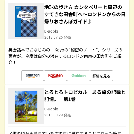
地球の歩き方 カンタベリーと周辺の
すてきな田舎町へ～ロンドンからの日
帰りおさんぽガイド♪
D-Books
2018.07.26 発売
英会話本でおなじみの「Kayoの“秘密のノート”」シリーズの
著者が、今度は自分の滞在するロンドン南東の田舎町をご紹
介！
詳細を見る
とろとろトロピカル ある旅の記録と
記憶。 第1巻
D-Books
2018.03.29 発売
子供の頃から夢見ていた南の島に滞在することになった筆者