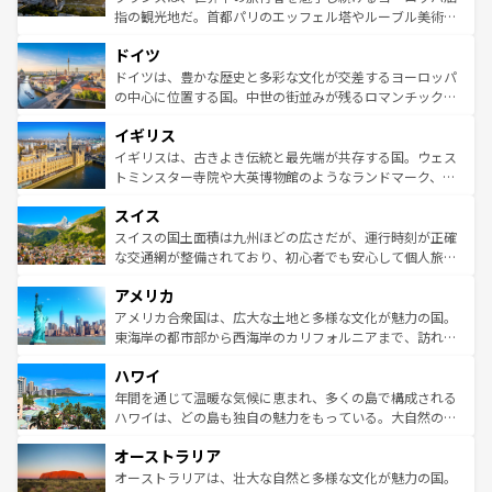
アートに溢れた街角から、地方では古代ローマ遺跡や中世
指の観光地だ。首都パリのエッフェル塔やルーブル美術館
の城塞都市、穏やかなビーチリゾートまで多彩な表情を見
といった象徴的なスポットから、田舎町の古風な美しさま
せる。地方によって風土や気候が異なるスペインはその個
ドイツ
で、幅広い魅力が詰まっている。華麗な宮殿、歴史的な大
性で訪れる人を魅了する。 なお、新着のスペイン情報は
コ
聖堂、美しいビーチ、そして豊かな自然が、訪れる者を心
ドイツは、豊かな歴史と多彩な文化が交差するヨーロッパ
ンテンツ一覧
を参照してほしい。
から魅了する。また、フランスは美食の国としても知ら
の中心に位置する国。中世の街並みが残るロマンチック街
れ、フランス料理はユネスコ無形文化遺産にも登録されて
道から、未来を先取りするようなモダンな都市まで多様な
イギリス
いる。シャンパンの発祥地であるランス、プロヴァンスの
顔を持つこの国は、どこを歩いても飽きることがない。ベ
香り高いラベンダー畑など、多彩な楽しみ方が可能だ。さ
ルリンの文化的活気、バイエルン州のアルプスの絶景、そ
イギリスは、古きよき伝統と最先端が共存する国。ウェス
らに、パリ以外の地域にも魅力が溢れており、どの街角に
してライン川沿いのワイン畑といった風景は必見。ビール
トミンスター寺院や大英博物館のようなランドマーク、歴
も豊かな歴史と文化が息づいている。パリ以外の個性あふ
とソーセージを味わいながら地元の人と過ごす楽しい時間
史ある大学都市、美しい丘陵地帯や牧歌的な風景など、エ
れる地方に足を運ぶとそれぞれで全く異なる文化を体験で
スイス
は、お酒好きな人にはぜひ体験してほしい。 なお、新着の
リアごとに異なる魅力がある。また、優雅なアフタヌーン
きるだろう。 なお、新着のフランス情報は
コンテンツ一覧
ドイツ情報は
コンテンツ一覧
を参照してほしい。
ティー、ビール好きにはたまらない英国パブ、サッカー観
スイスの国土面積は九州ほどの広さだが、運行時刻が正確
を参照してほしい。
戦など、本場だからこそできる体験も豊富。イギリスを旅
な交通網が整備されており、初心者でも安心して個人旅行
して楽しみつくそう。 なお、新着のイギリス情報は
コンテ
を楽しめる。日本同様に時刻表どおりの旅が可能だ。中世
アメリカ
ンツ一覧
を参照してほしい。
の建物がそのまま残る町や、スイスならではのユニークな
博物館もあり、アルプス観光だけでなく町歩きも満喫する
アメリカ合衆国は、広大な土地と多様な文化が魅力の国。
ことができる。国民の所得が高いため物価も高いが、旅行
東海岸の都市部から西海岸のカリフォルニアまで、訪れる
者向けの交通パス提供のサービスもあり、うまく活用すれ
場所ごとに異なる風景と体験が待っている。ニューヨーク
ハワイ
ば市内交通費無料で観光を楽しむこともできる。 なお、新
のような巨大都市は、観光、ショッピング、エンターテイ
着のスイス情報は
コンテンツ一覧
を参照してほしい。
ンメントが詰まった刺激的なスポットだ。一方、アメリカ
年間を通じて温暖な気候に恵まれ、多くの島で構成される
西部には大自然が広がり、グランドキャニオンやイエロー
ハワイは、どの島も独自の魅力をもっている。大自然の神
ストーン国立公園といった絶景が堪能できる。さらに、南
秘を感じたいなら、火山が生み出した壮大な景観を誇るハ
オーストラリア
部のニューオーリンズでは、音楽と美食が融合した独特の
ワイ島は見逃せない。また、定番の観光地といえばオアフ
文化が魅力。旅行者はアメリカの各地域で異なる魅力を楽
島だが、静かな自然を求めるならマウイ島やカウアイ島が
オーストラリアは、壮大な自然と多様な文化が魅力の国。