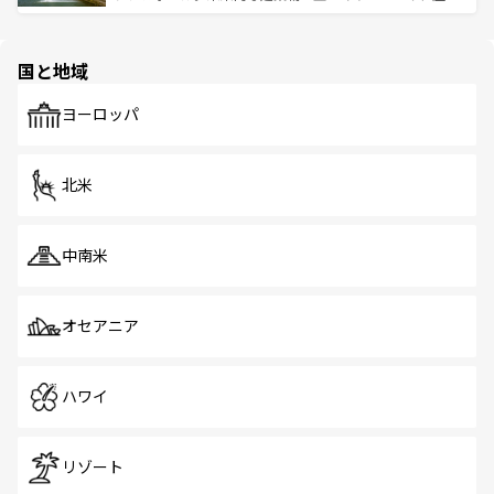
ける。 なお、新着のタイ情報は
コンテンツ一覧
を参照して
そう。 なお、新着の香港情報は
コンテンツ一覧
を参照して
と伝統を感じられるエスニックタウン、多数の緑豊かな公
ほしい。
ほしい。
園や自然保護区など、自然が調和した近代的な景観と文化
の多様性あふれるカラフルな町は、どこを歩いても新しい
国と地域
発見がある。さらに、治安のよさや充実した公共交通機関
も、旅行者にとっては魅力的なポイント。グルメも豊富
で、ホーカーズは地元の風情を楽しめる外せないスポット
ヨーロッパ
だ。訪れる人を飽きさせないシンガポールで、多様な魅力
を体感しよう。 なお、新着のシンガポール情報は
コンテン
ツ一覧
を参照してほしい。
北米
中南米
オセアニア
ハワイ
リゾート