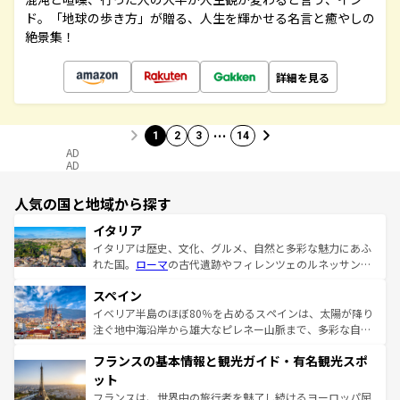
ド。「地球の歩き方」が贈る、人生を輝かせる名言と癒やしの
絶景集！
詳細を見る
…
1
2
3
14
AD
AD
人気の国と地域から探す
イタリア
イタリアは歴史、文化、グルメ、自然と多彩な魅力にあふ
れた国。
ローマ
の古代遺跡やフィレンツェのルネッサンス
美術、ヴェネツィアの運河など、歴史あるスポットはもち
スペイン
ろん、トスカーナの美しい田園風景やアマルフィ海岸の絶
景など、自然景観も見逃せない。観光の合間には、本場の
イベリア半島のほぼ80％を占めるスペインは、太陽が降り
ピザやパスタなど、絶品のイタリア料理を堪能することも
注ぐ地中海沿岸から雄大なピレネー山脈まで、多彩な自然
できる。朝目覚めてから夜眠るまで、すべての瞬間を楽し
と文化が詰まったヨーロッパ屈指の旅行先だ。多様な地域
フランスの基本情報と観光ガイド・有名観光スポ
ませてくれるイタリアで、忘れられない旅をしてみよう！
文化が根付くこの国では、情熱的なフラメンコ、熱気あふ
なお、新着のイタリア情報は
コンテンツ一覧
を参照してほ
れる闘牛、そして美味しいタパスが生活の一部となってい
ット
しい。
る。首都マドリードの洗練された雰囲気や、バルセロナの
フランスは、世界中の旅行者を魅了し続けるヨーロッパ屈