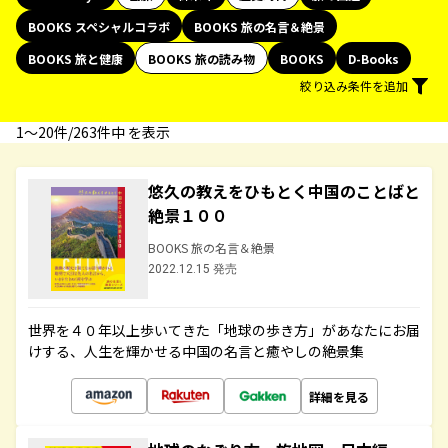
BOOKS スペシャルコラボ
BOOKS 旅の名言＆絶景
BOOKS 旅と健康
BOOKS 旅の読み物
BOOKS
D-Books
絞り込み条件を追加
1〜20件/263件中 を表示
悠久の教えをひもとく中国のことばと
絶景１００
BOOKS 旅の名言＆絶景
2022.12.15 発売
世界を４０年以上歩いてきた「地球の歩き方」があなたにお届
けする、人生を輝かせる中国の名言と癒やしの絶景集
詳細を見る