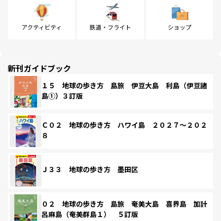
アクティビティ
鉄道・フライト
ショップ
新刊ガイドブック
１５ 地球の歩き方 島旅 伊豆大島 利島（伊豆諸
島①）３訂版
Ｃ０２ 地球の歩き方 ハワイ島 ２０２７～２０２
８
Ｊ３３ 地球の歩き方 墨田区
０２ 地球の歩き方 島旅 奄美大島 喜界島 加計
呂麻島（奄美群島１） ５訂版