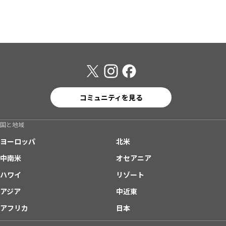
コミュニティを見る
国と地域
ヨーロッパ
北米
中南米
オセアニア
ハワイ
リゾート
アジア
中近東
アフリカ
日本