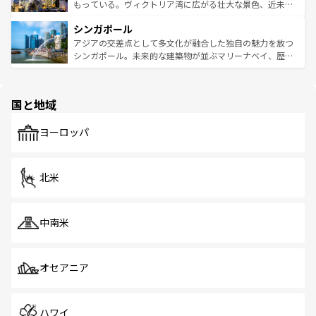
が旅行者を迎えてくれるので、きっと忘れられない旅にな
いビーチでリゾート気分を楽しむことができる。タイ料理
もっている。ヴィクトリア湾に広がる壮大な景色、近未来
るはずだ。 なお、新着のベトナム情報は
コンテンツ一覧
を
は世界的に有名で、屋台から高級レストランまで味覚を刺
的なアートスポット、そして歴史と現代が融合した町並
参照してほしい。
シンガポール
激する。気候は一年中温暖で、どの季節にも異なる楽しみ
み、どこを訪れても感動するはず。観光スポットが密集し
が待っている。親しみやすいタイの人々、仏教を中心とし
ており、効率よく見どころを回れるのも魅力。息をのむよ
アジアの交差点として多文化が融合した独自の魅力を放つ
た文化、そして多様な観光資源が、訪れる旅人を魅了し続
うな絶景から文化的な体験まで、香港を存分に楽しみ尽く
シンガポール。未来的な建築物が並ぶマリーナベイ、歴史
ける。 なお、新着のタイ情報は
コンテンツ一覧
を参照して
そう。 なお、新着の香港情報は
コンテンツ一覧
を参照して
と伝統を感じられるエスニックタウン、多数の緑豊かな公
ほしい。
ほしい。
園や自然保護区など、自然が調和した近代的な景観と文化
の多様性あふれるカラフルな町は、どこを歩いても新しい
国と地域
発見がある。さらに、治安のよさや充実した公共交通機関
も、旅行者にとっては魅力的なポイント。グルメも豊富
で、ホーカーズは地元の風情を楽しめる外せないスポット
ヨーロッパ
だ。訪れる人を飽きさせないシンガポールで、多様な魅力
を体感しよう。 なお、新着のシンガポール情報は
コンテン
ツ一覧
を参照してほしい。
北米
中南米
オセアニア
ハワイ