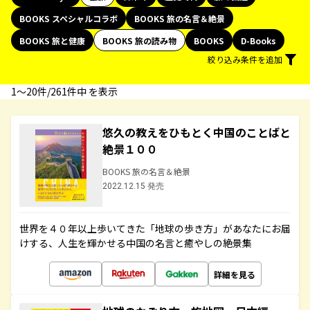
BOOKS スペシャルコラボ
BOOKS 旅の名言＆絶景
BOOKS 旅と健康
BOOKS 旅の読み物
BOOKS
D-Books
絞り込み条件を追加
1〜20件/261件中 を表示
悠久の教えをひもとく中国のことばと
絶景１００
BOOKS 旅の名言＆絶景
2022.12.15 発売
世界を４０年以上歩いてきた「地球の歩き方」があなたにお届
けする、人生を輝かせる中国の名言と癒やしの絶景集
詳細を見る