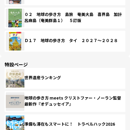
０２ 地球の歩き方 島旅 奄美大島 喜界島 加計
呂麻島（奄美群島１） ５訂版
Ｄ１７ 地球の歩き方 タイ ２０２７～２０２８
特設ページ
世界遺産ランキング
地球の歩き方 meets クリストファー・ノーラン監督
最新作『オデュッセイア』
準備も滞在もスマートに！ トラベルハック2026