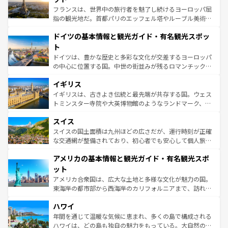
る。首都マドリードの洗練された雰囲気や、バルセロナの
フランスは、世界中の旅行者を魅了し続けるヨーロッパ屈
アートに溢れた街角から、地方では古代ローマ遺跡や中世
指の観光地だ。首都パリのエッフェル塔やルーブル美術館
の城塞都市、穏やかなビーチリゾートまで多彩な表情を見
といった象徴的なスポットから、田舎町の古風な美しさま
せる。地方によって風土や気候が異なるスペインはその個
ドイツの基本情報と観光ガイド・有名観光スポッ
で、幅広い魅力が詰まっている。華麗な宮殿、歴史的な大
性で訪れる人を魅了する。 なお、新着のスペイン情報は
コ
聖堂、美しいビーチ、そして豊かな自然が、訪れる者を心
ト
ンテンツ一覧
を参照してほしい。
から魅了する。また、フランスは美食の国としても知ら
ドイツは、豊かな歴史と多彩な文化が交差するヨーロッパ
れ、フランス料理はユネスコ無形文化遺産にも登録されて
の中心に位置する国。中世の街並みが残るロマンチック街
いる。シャンパンの発祥地であるランス、プロヴァンスの
道から、未来を先取りするようなモダンな都市まで多様な
香り高いラベンダー畑など、多彩な楽しみ方が可能だ。さ
イギリス
顔を持つこの国は、どこを歩いても飽きることがない。ベ
らに、パリ以外の地域にも魅力が溢れており、どの街角に
ルリンの文化的活気、バイエルン州のアルプスの絶景、そ
イギリスは、古きよき伝統と最先端が共存する国。ウェス
も豊かな歴史と文化が息づいている。パリ以外の個性あふ
してライン川沿いのワイン畑といった風景は必見。ビール
トミンスター寺院や大英博物館のようなランドマーク、歴
れる地方に足を運ぶとそれぞれで全く異なる文化を体験で
とソーセージを味わいながら地元の人と過ごす楽しい時間
史ある大学都市、美しい丘陵地帯や牧歌的な風景など、エ
きるだろう。 なお、新着のフランス情報は
コンテンツ一覧
スイス
は、お酒好きな人にはぜひ体験してほしい。 なお、新着の
リアごとに異なる魅力がある。また、優雅なアフタヌーン
を参照してほしい。
ドイツ情報は
コンテンツ一覧
を参照してほしい。
ティー、ビール好きにはたまらない英国パブ、サッカー観
スイスの国土面積は九州ほどの広さだが、運行時刻が正確
戦など、本場だからこそできる体験も豊富。イギリスを旅
な交通網が整備されており、初心者でも安心して個人旅行
して楽しみつくそう。 なお、新着のイギリス情報は
コンテ
を楽しめる。日本同様に時刻表どおりの旅が可能だ。中世
アメリカの基本情報と観光ガイド・有名観光スポ
ンツ一覧
を参照してほしい。
の建物がそのまま残る町や、スイスならではのユニークな
博物館もあり、アルプス観光だけでなく町歩きも満喫する
ット
ことができる。国民の所得が高いため物価も高いが、旅行
アメリカ合衆国は、広大な土地と多様な文化が魅力の国。
者向けの交通パス提供のサービスもあり、うまく活用すれ
東海岸の都市部から西海岸のカリフォルニアまで、訪れる
ば市内交通費無料で観光を楽しむこともできる。 なお、新
場所ごとに異なる風景と体験が待っている。ニューヨーク
着のスイス情報は
コンテンツ一覧
を参照してほしい。
ハワイ
のような巨大都市は、観光、ショッピング、エンターテイ
ンメントが詰まった刺激的なスポットだ。一方、アメリカ
年間を通じて温暖な気候に恵まれ、多くの島で構成される
西部には大自然が広がり、グランドキャニオンやイエロー
ハワイは、どの島も独自の魅力をもっている。大自然の神