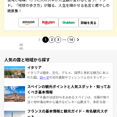
ド。「地球の歩き方」が贈る、人生を輝かせる名言と癒やしの
絶景集！
詳細を見る
…
1
2
3
14
AD
AD
人気の国と地域から探す
イタリア
イタリアは歴史、文化、グルメ、自然と多彩な魅力にあふ
れた国。
ローマ
の古代遺跡やフィレンツェのルネッサンス
美術、ヴェネツィアの運河など、歴史あるスポットはもち
スペインの観光ポイントと人気スポット・知ってお
ろん、トスカーナの美しい田園風景やアマルフィ海岸の絶
景など、自然景観も見逃せない。観光の合間には、本場の
くべき基本情報
ピザやパスタなど、絶品のイタリア料理を堪能することも
イベリア半島のほぼ80％を占めるスペインは、太陽が降り
できる。朝目覚めてから夜眠るまで、すべての瞬間を楽し
注ぐ地中海沿岸から雄大なピレネー山脈まで、多彩な自然
ませてくれるイタリアで、忘れられない旅をしてみよう！
と文化が詰まったヨーロッパ屈指の旅行先だ。多様な地域
なお、新着のイタリア情報は
コンテンツ一覧
を参照してほ
フランスの基本情報と観光ガイド・有名観光スポ
文化が根付くこの国では、情熱的なフラメンコ、熱気あふ
しい。
れる闘牛、そして美味しいタパスが生活の一部となってい
ット