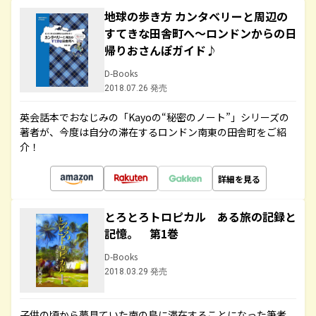
地球の歩き方 カンタベリーと周辺の
すてきな田舎町へ～ロンドンからの日
帰りおさんぽガイド♪
D-Books
2018.07.26 発売
英会話本でおなじみの「Kayoの“秘密のノート”」シリーズの
著者が、今度は自分の滞在するロンドン南東の田舎町をご紹
介！
詳細を見る
とろとろトロピカル ある旅の記録と
記憶。 第1巻
D-Books
2018.03.29 発売
子供の頃から夢見ていた南の島に滞在することになった筆者