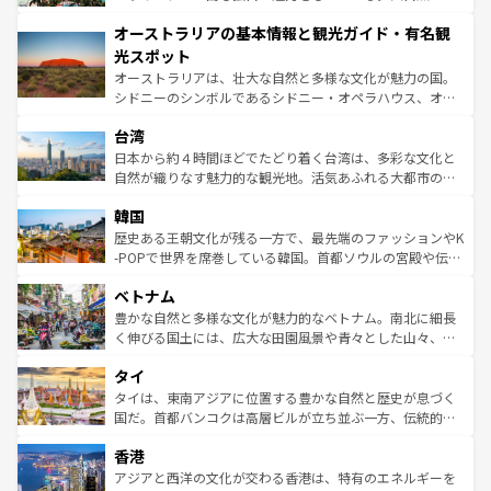
ストーン国立公園といった絶景が堪能できる。さらに、南
秘を感じたいなら、火山が生み出した壮大な景観を誇るハ
オーストラリアの基本情報と観光ガイド・有名観
部のニューオーリンズでは、音楽と美食が融合した独特の
ワイ島は見逃せない。また、定番の観光地といえばオアフ
文化が魅力。旅行者はアメリカの各地域で異なる魅力を楽
島だが、静かな自然を求めるならマウイ島やカウアイ島が
光スポット
しみながら、その多様性と豊かな歴史を感じることができ
おすすめ。エメラルドグリーンに輝く海をはじめ、豊かな
オーストラリアは、壮大な自然と多様な文化が魅力の国。
るだろう。車でのロードトリップや列車の旅も、アメリカ
文化や歴史が息づいている。「アロハスピリット」と呼ば
シドニーのシンボルであるシドニー・オペラハウス、オー
ならではの贅沢な旅のスタイルだ。 なお、新着のアメリカ
れるおもてなしの心で訪れる人々を迎えてくれるハワイの
ストラリア東海岸北部に広がる大サンゴ礁地帯グレートバ
情報は
コンテンツ一覧
を参照してほしい。
人々、おいしいローカルフードやハワイアンミュージッ
台湾
リアリーフや大陸中央部にそびえるウルル（エアーズロッ
ク、伝統的なフラダンスなど、すべてがハワイの魅力を彩
ク）、タスマニアの美しい原生林やケアンズの熱帯雨林な
日本から約４時間ほどでたどり着く台湾は、多彩な文化と
っている。訪れるたびに新しい発見と感動が待っているハ
ど、見どころがたくさん。また、カフェやワイン、オージ
自然が織りなす魅力的な観光地。活気あふれる大都市の台
ワイを、存分に味わってほしい。 なお、新着のハワイ情報
ービーフなどの食文化も豊かで、美味しいものであふれて
北やノスタルジックな町並みが人気な九份（ジォウフェ
は
コンテンツ一覧
を参照してほしい。
韓国
いる。アクティビティも充実しており、サーフィンやダイ
ン）、静ひつな山岳地帯である台湾東部など、都市の喧騒
ビング、ハイキングなど、アウトドア好きにはたまらな
と山間の静けさが共存しており、訪れる人に新しい発見と
歴史ある王朝文化が残る一方で、最先端のファッションやK
い。オーストラリアの多彩な魅力を存分に味わいつくそ
驚きをもたらしてくれる。また、奥深い台湾の食文化も魅
-POPで世界を席巻している韓国。首都ソウルの宮殿や伝統
う。 なお、新着のオーストラリア情報は
コンテンツ一覧
を
力で、夜市などの屋台グルメから高級料理、ヘルシーで美
家屋が並ぶエリアでは韓国の歴史と文化に浸ることがで
参照してほしい。
ベトナム
容にもいいと評判のスイーツなど、バラエティ豊かな料理
き、地方に足を延ばせば四季折々の自然美を楽しむことが
が味わえる。 なお、新着の台湾情報は
コンテンツ一覧
を参
できる。そして、キムチや焼肉、絶品のストリートフード
豊かな自然と多様な文化が魅力的なベトナム。南北に細長
照してほしい。
まで、さまざまな韓国料理が待っている。夜には、韓国な
く伸びる国土には、広大な田園風景や青々とした山々、世
らではのナイトライフも堪能できる。あたたかいホスピタ
界遺産に登録された壮大な自然景観が点在し、都市部では
タイ
リティに包まれながら、韓国の多彩な魅力を心ゆくまで味
急速な発展と共に伝統が息づく。ハノイの古い町並みやホ
わってみてほしい。 なお、新着の韓国情報は
コンテンツ一
ーチミン市のフランス統治時代の建物も、独特の雰囲気を
タイは、東南アジアに位置する豊かな自然と歴史が息づく
覧
を参照してほしい。
醸し出している。また、バラエティの豊かさとおいしさで
国だ。首都バンコクは高層ビルが立ち並ぶ一方、伝統的な
世界中の食通を魅了してやまないベトナム料理も魅力のひ
寺院や市場がいたるところに点在し、古きよき文化と現代
香港
とつ。フォーやバインミー、ベトナムコーヒーなどは、ぜ
の活気が交差している。北部ではチェンマイなどの山岳地
ひ現地で味わいたい。どの地域を訪れてもあたたかい人々
帯で自然と触れ合い、南部ではプーケットやクラビの美し
アジアと西洋の文化が交わる香港は、特有のエネルギーを