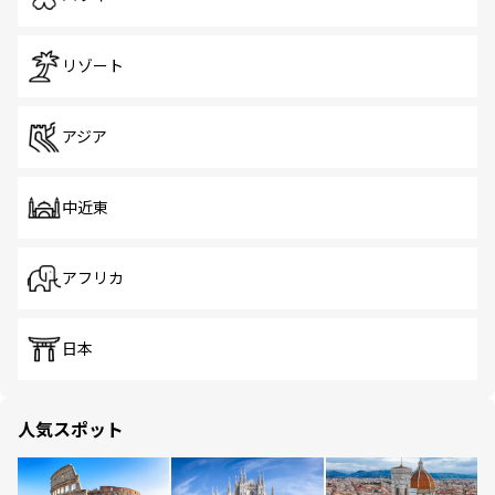
リゾート
アジア
中近東
アフリカ
日本
人気スポット