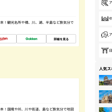
図本！観光名所や橋、川、湖、半島など旅気分で
詳細を見る
人気ス
図本！国境や州、川や街道、島など旅気分で地図