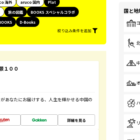
co 海外
aruco 国内
Plat
国と地
代
旅の図鑑
BOOKS スペシャルコラボ
BOOKS
D-Books
絞り込み条件を追加
景１００
」があなたにお届けする、人生を輝かせる中国の
詳細を見る