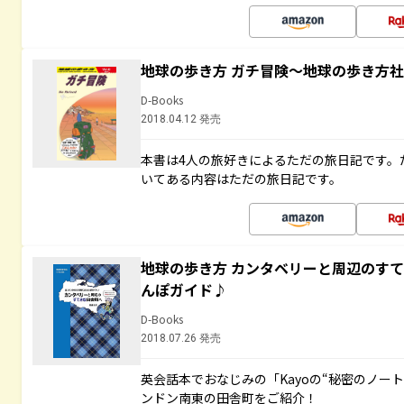
地球の歩き方 ガチ冒険～地球の歩き方
D-Books
2018.04.12 発売
本書は4人の旅好きによるただの旅日記です。
いてある内容はただの旅日記です。
地球の歩き方 カンタベリーと周辺のす
んぽガイド♪
D-Books
2018.07.26 発売
英会話本でおなじみの「Kayoの“秘密のノー
ンドン南東の田舎町をご紹介！