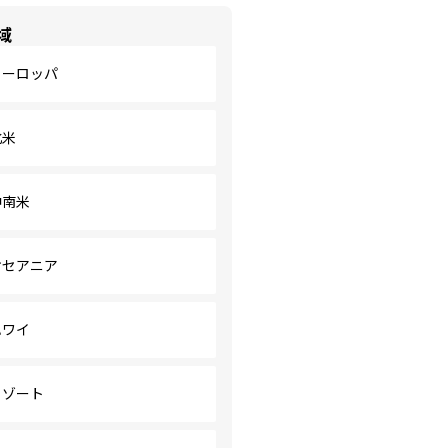
域
ヨーロッパ
北米
中南米
オセアニア
ハワイ
リゾート