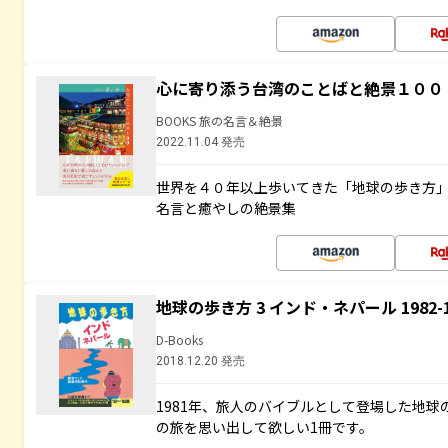
心に寄り添う台湾のことばと絶景１００
BOOKS 旅の名言＆絶景
2022.11.04 発売
世界を４０年以上歩いてきた「地球の歩き方
名言と癒やしの絶景集
地球の歩き方 3 インド・ネパール 1982
D-Books
2018.12.20 発売
1981年、旅人のバイブルとして登場した地
の旅を思い出して欲しい1冊です。