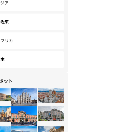
アジア
中近東
アフリカ
日本
ポット