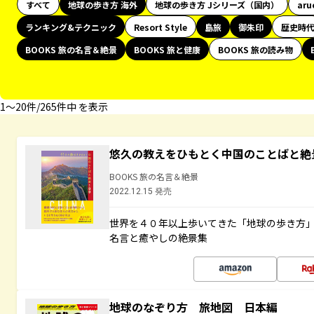
すべて
地球の歩き方 海外
地球の歩き方 Jシリーズ（国内）
aru
ランキング&テクニック
Resort Style
島旅
御朱印
歴史時
BOOKS 旅の名言＆絶景
BOOKS 旅と健康
BOOKS 旅の読み物
1〜20件/265件中 を表示
悠久の教えをひもとく中国のことばと絶
BOOKS 旅の名言＆絶景
2022.12.15 発売
世界を４０年以上歩いてきた「地球の歩き方
名言と癒やしの絶景集
地球のなぞり方 旅地図 日本編