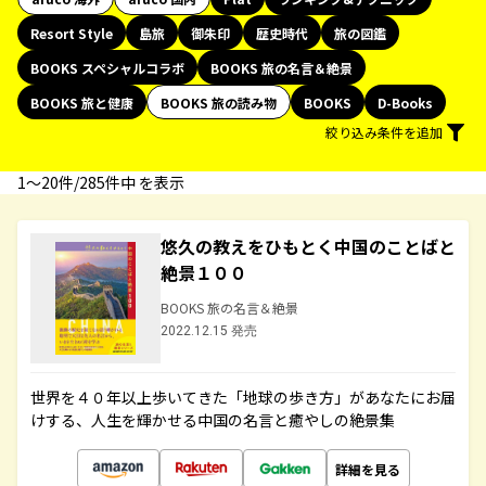
Resort Style
島旅
御朱印
歴史時代
旅の図鑑
BOOKS スペシャルコラボ
BOOKS 旅の名言＆絶景
BOOKS 旅と健康
BOOKS 旅の読み物
BOOKS
D-Books
絞り込み条件を追加
1〜20件/285件中 を表示
悠久の教えをひもとく中国のことばと
絶景１００
BOOKS 旅の名言＆絶景
2022.12.15 発売
世界を４０年以上歩いてきた「地球の歩き方」があなたにお届
けする、人生を輝かせる中国の名言と癒やしの絶景集
詳細を見る