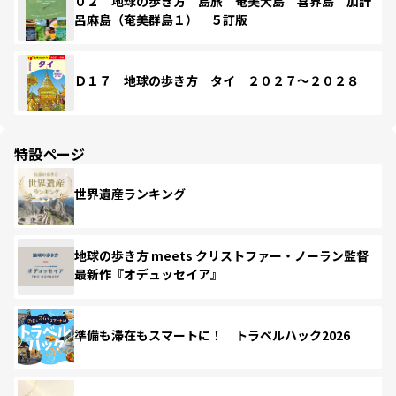
０２ 地球の歩き方 島旅 奄美大島 喜界島 加計
呂麻島（奄美群島１） ５訂版
Ｄ１７ 地球の歩き方 タイ ２０２７～２０２８
特設ページ
世界遺産ランキング
地球の歩き方 meets クリストファー・ノーラン監督
最新作『オデュッセイア』
準備も滞在もスマートに！ トラベルハック2026