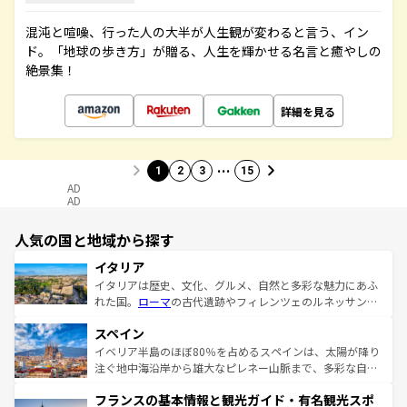
混沌と喧噪、行った人の大半が人生観が変わると言う、イン
ド。「地球の歩き方」が贈る、人生を輝かせる名言と癒やしの
絶景集！
詳細を見る
…
1
2
3
15
AD
AD
人気の国と地域から探す
イタリア
イタリアは歴史、文化、グルメ、自然と多彩な魅力にあふ
れた国。
ローマ
の古代遺跡やフィレンツェのルネッサンス
美術、ヴェネツィアの運河など、歴史あるスポットはもち
スペイン
ろん、トスカーナの美しい田園風景やアマルフィ海岸の絶
景など、自然景観も見逃せない。観光の合間には、本場の
イベリア半島のほぼ80％を占めるスペインは、太陽が降り
ピザやパスタなど、絶品のイタリア料理を堪能することも
注ぐ地中海沿岸から雄大なピレネー山脈まで、多彩な自然
できる。朝目覚めてから夜眠るまで、すべての瞬間を楽し
と文化が詰まったヨーロッパ屈指の旅行先だ。多様な地域
フランスの基本情報と観光ガイド・有名観光スポ
ませてくれるイタリアで、忘れられない旅をしてみよう！
文化が根付くこの国では、情熱的なフラメンコ、熱気あふ