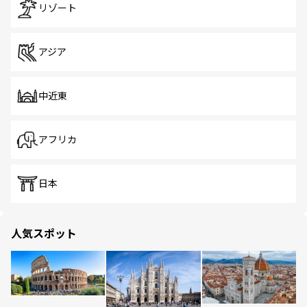
リゾート
アジア
中近東
アフリカ
日本
人気スポット