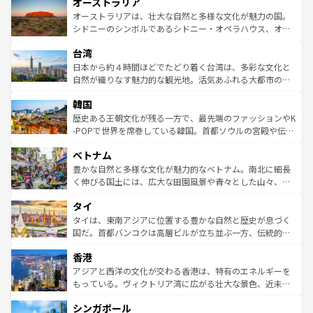
オーストラリア
部のニューオーリンズでは、音楽と美食が融合した独特の
ワイ島は見逃せない。また、定番の観光地といえばオアフ
文化が魅力。旅行者はアメリカの各地域で異なる魅力を楽
島だが、静かな自然を求めるならマウイ島やカウアイ島が
オーストラリアは、壮大な自然と多様な文化が魅力の国。
しみながら、その多様性と豊かな歴史を感じることができ
おすすめ。エメラルドグリーンに輝く海をはじめ、豊かな
シドニーのシンボルであるシドニー・オペラハウス、オー
るだろう。車でのロードトリップや列車の旅も、アメリカ
文化や歴史が息づいている。「アロハスピリット」と呼ば
ストラリア東海岸北部に広がる大サンゴ礁地帯グレートバ
ならではの贅沢な旅のスタイルだ。 なお、新着のアメリカ
台湾
れるおもてなしの心で訪れる人々を迎えてくれるハワイの
リアリーフや大陸中央部にそびえるウルル（エアーズロッ
情報は
コンテンツ一覧
を参照してほしい。
人々、おいしいローカルフードやハワイアンミュージッ
ク）、タスマニアの美しい原生林やケアンズの熱帯雨林な
日本から約４時間ほどでたどり着く台湾は、多彩な文化と
ク、伝統的なフラダンスなど、すべてがハワイの魅力を彩
ど、見どころがたくさん。また、カフェやワイン、オージ
自然が織りなす魅力的な観光地。活気あふれる大都市の台
っている。訪れるたびに新しい発見と感動が待っているハ
ービーフなどの食文化も豊かで、美味しいものであふれて
北やノスタルジックな町並みが人気な九份（ジォウフェ
ワイを、存分に味わってほしい。 なお、新着のハワイ情報
韓国
いる。アクティビティも充実しており、サーフィンやダイ
ン）、静ひつな山岳地帯である台湾東部など、都市の喧騒
は
コンテンツ一覧
を参照してほしい。
ビング、ハイキングなど、アウトドア好きにはたまらな
と山間の静けさが共存しており、訪れる人に新しい発見と
歴史ある王朝文化が残る一方で、最先端のファッションやK
い。オーストラリアの多彩な魅力を存分に味わいつくそ
驚きをもたらしてくれる。また、奥深い台湾の食文化も魅
-POPで世界を席巻している韓国。首都ソウルの宮殿や伝統
う。 なお、新着のオーストラリア情報は
コンテンツ一覧
を
力で、夜市などの屋台グルメから高級料理、ヘルシーで美
家屋が並ぶエリアでは韓国の歴史と文化に浸ることがで
参照してほしい。
ベトナム
容にもいいと評判のスイーツなど、バラエティ豊かな料理
き、地方に足を延ばせば四季折々の自然美を楽しむことが
が味わえる。 なお、新着の台湾情報は
コンテンツ一覧
を参
できる。そして、キムチや焼肉、絶品のストリートフード
豊かな自然と多様な文化が魅力的なベトナム。南北に細長
照してほしい。
まで、さまざまな韓国料理が待っている。夜には、韓国な
く伸びる国土には、広大な田園風景や青々とした山々、世
らではのナイトライフも堪能できる。あたたかいホスピタ
界遺産に登録された壮大な自然景観が点在し、都市部では
タイ
リティに包まれながら、韓国の多彩な魅力を心ゆくまで味
急速な発展と共に伝統が息づく。ハノイの古い町並みやホ
わってみてほしい。 なお、新着の韓国情報は
コンテンツ一
ーチミン市のフランス統治時代の建物も、独特の雰囲気を
タイは、東南アジアに位置する豊かな自然と歴史が息づく
覧
を参照してほしい。
醸し出している。また、バラエティの豊かさとおいしさで
国だ。首都バンコクは高層ビルが立ち並ぶ一方、伝統的な
世界中の食通を魅了してやまないベトナム料理も魅力のひ
寺院や市場がいたるところに点在し、古きよき文化と現代
香港
とつ。フォーやバインミー、ベトナムコーヒーなどは、ぜ
の活気が交差している。北部ではチェンマイなどの山岳地
ひ現地で味わいたい。どの地域を訪れてもあたたかい人々
帯で自然と触れ合い、南部ではプーケットやクラビの美し
アジアと西洋の文化が交わる香港は、特有のエネルギーを
が旅行者を迎えてくれるので、きっと忘れられない旅にな
いビーチでリゾート気分を楽しむことができる。タイ料理
もっている。ヴィクトリア湾に広がる壮大な景色、近未来
るはずだ。 なお、新着のベトナム情報は
コンテンツ一覧
を
は世界的に有名で、屋台から高級レストランまで味覚を刺
的なアートスポット、そして歴史と現代が融合した町並
参照してほしい。
シンガポール
激する。気候は一年中温暖で、どの季節にも異なる楽しみ
み、どこを訪れても感動するはず。観光スポットが密集し