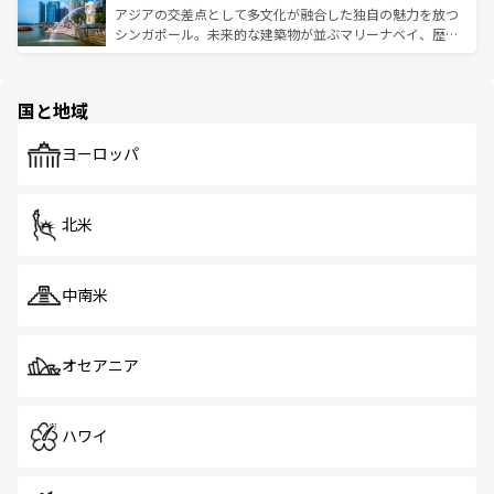
が待っている。親しみやすいタイの人々、仏教を中心とし
ており、効率よく見どころを回れるのも魅力。息をのむよ
アジアの交差点として多文化が融合した独自の魅力を放つ
た文化、そして多様な観光資源が、訪れる旅人を魅了し続
うな絶景から文化的な体験まで、香港を存分に楽しみ尽く
シンガポール。未来的な建築物が並ぶマリーナベイ、歴史
ける。 なお、新着のタイ情報は
コンテンツ一覧
を参照して
そう。 なお、新着の香港情報は
コンテンツ一覧
を参照して
と伝統を感じられるエスニックタウン、多数の緑豊かな公
ほしい。
ほしい。
園や自然保護区など、自然が調和した近代的な景観と文化
の多様性あふれるカラフルな町は、どこを歩いても新しい
国と地域
発見がある。さらに、治安のよさや充実した公共交通機関
も、旅行者にとっては魅力的なポイント。グルメも豊富
で、ホーカーズは地元の風情を楽しめる外せないスポット
ヨーロッパ
だ。訪れる人を飽きさせないシンガポールで、多様な魅力
を体感しよう。 なお、新着のシンガポール情報は
コンテン
ツ一覧
を参照してほしい。
北米
中南米
オセアニア
ハワイ