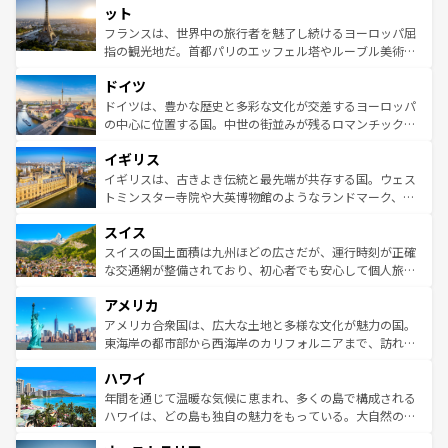
なお、新着のイタリア情報は
コンテンツ一覧
を参照してほ
れる闘牛、そして美味しいタパスが生活の一部となってい
ット
しい。
る。首都マドリードの洗練された雰囲気や、バルセロナの
フランスは、世界中の旅行者を魅了し続けるヨーロッパ屈
アートに溢れた街角から、地方では古代ローマ遺跡や中世
指の観光地だ。首都パリのエッフェル塔やルーブル美術館
の城塞都市、穏やかなビーチリゾートまで多彩な表情を見
といった象徴的なスポットから、田舎町の古風な美しさま
せる。地方によって風土や気候が異なるスペインはその個
ドイツ
で、幅広い魅力が詰まっている。華麗な宮殿、歴史的な大
性で訪れる人を魅了する。 なお、新着のスペイン情報は
コ
聖堂、美しいビーチ、そして豊かな自然が、訪れる者を心
ドイツは、豊かな歴史と多彩な文化が交差するヨーロッパ
ンテンツ一覧
を参照してほしい。
から魅了する。また、フランスは美食の国としても知ら
の中心に位置する国。中世の街並みが残るロマンチック街
れ、フランス料理はユネスコ無形文化遺産にも登録されて
道から、未来を先取りするようなモダンな都市まで多様な
イギリス
いる。シャンパンの発祥地であるランス、プロヴァンスの
顔を持つこの国は、どこを歩いても飽きることがない。ベ
香り高いラベンダー畑など、多彩な楽しみ方が可能だ。さ
ルリンの文化的活気、バイエルン州のアルプスの絶景、そ
イギリスは、古きよき伝統と最先端が共存する国。ウェス
らに、パリ以外の地域にも魅力が溢れており、どの街角に
してライン川沿いのワイン畑といった風景は必見。ビール
トミンスター寺院や大英博物館のようなランドマーク、歴
も豊かな歴史と文化が息づいている。パリ以外の個性あふ
とソーセージを味わいながら地元の人と過ごす楽しい時間
史ある大学都市、美しい丘陵地帯や牧歌的な風景など、エ
れる地方に足を運ぶとそれぞれで全く異なる文化を体験で
スイス
は、お酒好きな人にはぜひ体験してほしい。 なお、新着の
リアごとに異なる魅力がある。また、優雅なアフタヌーン
きるだろう。 なお、新着のフランス情報は
コンテンツ一覧
ドイツ情報は
コンテンツ一覧
を参照してほしい。
ティー、ビール好きにはたまらない英国パブ、サッカー観
スイスの国土面積は九州ほどの広さだが、運行時刻が正確
を参照してほしい。
戦など、本場だからこそできる体験も豊富。イギリスを旅
な交通網が整備されており、初心者でも安心して個人旅行
して楽しみつくそう。 なお、新着のイギリス情報は
コンテ
を楽しめる。日本同様に時刻表どおりの旅が可能だ。中世
アメリカ
ンツ一覧
を参照してほしい。
の建物がそのまま残る町や、スイスならではのユニークな
博物館もあり、アルプス観光だけでなく町歩きも満喫する
アメリカ合衆国は、広大な土地と多様な文化が魅力の国。
ことができる。国民の所得が高いため物価も高いが、旅行
東海岸の都市部から西海岸のカリフォルニアまで、訪れる
者向けの交通パス提供のサービスもあり、うまく活用すれ
場所ごとに異なる風景と体験が待っている。ニューヨーク
ハワイ
ば市内交通費無料で観光を楽しむこともできる。 なお、新
のような巨大都市は、観光、ショッピング、エンターテイ
着のスイス情報は
コンテンツ一覧
を参照してほしい。
ンメントが詰まった刺激的なスポットだ。一方、アメリカ
年間を通じて温暖な気候に恵まれ、多くの島で構成される
西部には大自然が広がり、グランドキャニオンやイエロー
ハワイは、どの島も独自の魅力をもっている。大自然の神
ストーン国立公園といった絶景が堪能できる。さらに、南
秘を感じたいなら、火山が生み出した壮大な景観を誇るハ