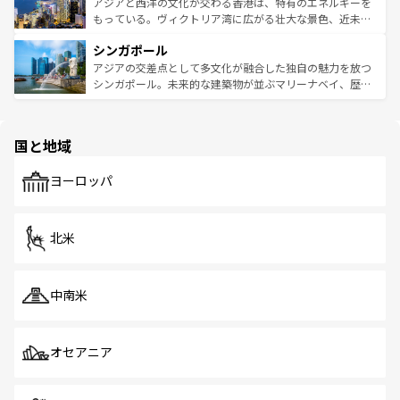
ひ現地で味わいたい。どの地域を訪れてもあたたかい人々
帯で自然と触れ合い、南部ではプーケットやクラビの美し
アジアと西洋の文化が交わる香港は、特有のエネルギーを
が旅行者を迎えてくれるので、きっと忘れられない旅にな
いビーチでリゾート気分を楽しむことができる。タイ料理
もっている。ヴィクトリア湾に広がる壮大な景色、近未来
るはずだ。 なお、新着のベトナム情報は
コンテンツ一覧
を
は世界的に有名で、屋台から高級レストランまで味覚を刺
的なアートスポット、そして歴史と現代が融合した町並
参照してほしい。
シンガポール
激する。気候は一年中温暖で、どの季節にも異なる楽しみ
み、どこを訪れても感動するはず。観光スポットが密集し
が待っている。親しみやすいタイの人々、仏教を中心とし
ており、効率よく見どころを回れるのも魅力。息をのむよ
アジアの交差点として多文化が融合した独自の魅力を放つ
た文化、そして多様な観光資源が、訪れる旅人を魅了し続
うな絶景から文化的な体験まで、香港を存分に楽しみ尽く
シンガポール。未来的な建築物が並ぶマリーナベイ、歴史
ける。 なお、新着のタイ情報は
コンテンツ一覧
を参照して
そう。 なお、新着の香港情報は
コンテンツ一覧
を参照して
と伝統を感じられるエスニックタウン、多数の緑豊かな公
ほしい。
ほしい。
園や自然保護区など、自然が調和した近代的な景観と文化
の多様性あふれるカラフルな町は、どこを歩いても新しい
国と地域
発見がある。さらに、治安のよさや充実した公共交通機関
も、旅行者にとっては魅力的なポイント。グルメも豊富
で、ホーカーズは地元の風情を楽しめる外せないスポット
ヨーロッパ
だ。訪れる人を飽きさせないシンガポールで、多様な魅力
を体感しよう。 なお、新着のシンガポール情報は
コンテン
ツ一覧
を参照してほしい。
北米
中南米
オセアニア