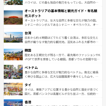
西部には大自然が広がり、グランドキャニオンやイエロー
ハワイは、どの島も独自の魅力をもっている。大自然の神
ストーン国立公園といった絶景が堪能できる。さらに、南
秘を感じたいなら、火山が生み出した壮大な景観を誇るハ
オーストラリアの基本情報と観光ガイド・有名観
部のニューオーリンズでは、音楽と美食が融合した独特の
ワイ島は見逃せない。また、定番の観光地といえばオアフ
文化が魅力。旅行者はアメリカの各地域で異なる魅力を楽
島だが、静かな自然を求めるならマウイ島やカウアイ島が
光スポット
しみながら、その多様性と豊かな歴史を感じることができ
おすすめ。エメラルドグリーンに輝く海をはじめ、豊かな
オーストラリアは、壮大な自然と多様な文化が魅力の国。
るだろう。車でのロードトリップや列車の旅も、アメリカ
文化や歴史が息づいている。「アロハスピリット」と呼ば
シドニーのシンボルであるシドニー・オペラハウス、オー
ならではの贅沢な旅のスタイルだ。 なお、新着のアメリカ
れるおもてなしの心で訪れる人々を迎えてくれるハワイの
ストラリア東海岸北部に広がる大サンゴ礁地帯グレートバ
情報は
コンテンツ一覧
を参照してほしい。
人々、おいしいローカルフードやハワイアンミュージッ
台湾
リアリーフや大陸中央部にそびえるウルル（エアーズロッ
ク、伝統的なフラダンスなど、すべてがハワイの魅力を彩
ク）、タスマニアの美しい原生林やケアンズの熱帯雨林な
日本から約４時間ほどでたどり着く台湾は、多彩な文化と
っている。訪れるたびに新しい発見と感動が待っているハ
ど、見どころがたくさん。また、カフェやワイン、オージ
自然が織りなす魅力的な観光地。活気あふれる大都市の台
ワイを、存分に味わってほしい。 なお、新着のハワイ情報
ービーフなどの食文化も豊かで、美味しいものであふれて
北やノスタルジックな町並みが人気な九份（ジォウフェ
は
コンテンツ一覧
を参照してほしい。
韓国
いる。アクティビティも充実しており、サーフィンやダイ
ン）、静ひつな山岳地帯である台湾東部など、都市の喧騒
ビング、ハイキングなど、アウトドア好きにはたまらな
と山間の静けさが共存しており、訪れる人に新しい発見と
歴史ある王朝文化が残る一方で、最先端のファッションやK
い。オーストラリアの多彩な魅力を存分に味わいつくそ
驚きをもたらしてくれる。また、奥深い台湾の食文化も魅
-POPで世界を席巻している韓国。首都ソウルの宮殿や伝統
う。 なお、新着のオーストラリア情報は
コンテンツ一覧
を
力で、夜市などの屋台グルメから高級料理、ヘルシーで美
家屋が並ぶエリアでは韓国の歴史と文化に浸ることがで
参照してほしい。
ベトナム
容にもいいと評判のスイーツなど、バラエティ豊かな料理
き、地方に足を延ばせば四季折々の自然美を楽しむことが
が味わえる。 なお、新着の台湾情報は
コンテンツ一覧
を参
できる。そして、キムチや焼肉、絶品のストリートフード
豊かな自然と多様な文化が魅力的なベトナム。南北に細長
照してほしい。
まで、さまざまな韓国料理が待っている。夜には、韓国な
く伸びる国土には、広大な田園風景や青々とした山々、世
らではのナイトライフも堪能できる。あたたかいホスピタ
界遺産に登録された壮大な自然景観が点在し、都市部では
タイ
リティに包まれながら、韓国の多彩な魅力を心ゆくまで味
急速な発展と共に伝統が息づく。ハノイの古い町並みやホ
わってみてほしい。 なお、新着の韓国情報は
コンテンツ一
ーチミン市のフランス統治時代の建物も、独特の雰囲気を
タイは、東南アジアに位置する豊かな自然と歴史が息づく
覧
を参照してほしい。
醸し出している。また、バラエティの豊かさとおいしさで
国だ。首都バンコクは高層ビルが立ち並ぶ一方、伝統的な
世界中の食通を魅了してやまないベトナム料理も魅力のひ
寺院や市場がいたるところに点在し、古きよき文化と現代
香港
とつ。フォーやバインミー、ベトナムコーヒーなどは、ぜ
の活気が交差している。北部ではチェンマイなどの山岳地