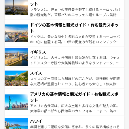
なお、新着のイタリア情報は
コンテンツ一覧
を参照してほ
れる闘牛、そして美味しいタパスが生活の一部となってい
ット
しい。
る。首都マドリードの洗練された雰囲気や、バルセロナの
フランスは、世界中の旅行者を魅了し続けるヨーロッパ屈
アートに溢れた街角から、地方では古代ローマ遺跡や中世
指の観光地だ。首都パリのエッフェル塔やルーブル美術館
の城塞都市、穏やかなビーチリゾートまで多彩な表情を見
といった象徴的なスポットから、田舎町の古風な美しさま
せる。地方によって風土や気候が異なるスペインはその個
ドイツの基本情報と観光ガイド・有名観光スポッ
で、幅広い魅力が詰まっている。華麗な宮殿、歴史的な大
性で訪れる人を魅了する。 なお、新着のスペイン情報は
コ
聖堂、美しいビーチ、そして豊かな自然が、訪れる者を心
ト
ンテンツ一覧
を参照してほしい。
から魅了する。また、フランスは美食の国としても知ら
ドイツは、豊かな歴史と多彩な文化が交差するヨーロッパ
れ、フランス料理はユネスコ無形文化遺産にも登録されて
の中心に位置する国。中世の街並みが残るロマンチック街
いる。シャンパンの発祥地であるランス、プロヴァンスの
道から、未来を先取りするようなモダンな都市まで多様な
香り高いラベンダー畑など、多彩な楽しみ方が可能だ。さ
イギリス
顔を持つこの国は、どこを歩いても飽きることがない。ベ
らに、パリ以外の地域にも魅力が溢れており、どの街角に
ルリンの文化的活気、バイエルン州のアルプスの絶景、そ
イギリスは、古きよき伝統と最先端が共存する国。ウェス
も豊かな歴史と文化が息づいている。パリ以外の個性あふ
してライン川沿いのワイン畑といった風景は必見。ビール
トミンスター寺院や大英博物館のようなランドマーク、歴
れる地方に足を運ぶとそれぞれで全く異なる文化を体験で
とソーセージを味わいながら地元の人と過ごす楽しい時間
史ある大学都市、美しい丘陵地帯や牧歌的な風景など、エ
きるだろう。 なお、新着のフランス情報は
コンテンツ一覧
スイス
は、お酒好きな人にはぜひ体験してほしい。 なお、新着の
リアごとに異なる魅力がある。また、優雅なアフタヌーン
を参照してほしい。
ドイツ情報は
コンテンツ一覧
を参照してほしい。
ティー、ビール好きにはたまらない英国パブ、サッカー観
スイスの国土面積は九州ほどの広さだが、運行時刻が正確
戦など、本場だからこそできる体験も豊富。イギリスを旅
な交通網が整備されており、初心者でも安心して個人旅行
して楽しみつくそう。 なお、新着のイギリス情報は
コンテ
を楽しめる。日本同様に時刻表どおりの旅が可能だ。中世
アメリカの基本情報と観光ガイド・有名観光スポ
ンツ一覧
を参照してほしい。
の建物がそのまま残る町や、スイスならではのユニークな
博物館もあり、アルプス観光だけでなく町歩きも満喫する
ット
ことができる。国民の所得が高いため物価も高いが、旅行
アメリカ合衆国は、広大な土地と多様な文化が魅力の国。
者向けの交通パス提供のサービスもあり、うまく活用すれ
東海岸の都市部から西海岸のカリフォルニアまで、訪れる
ば市内交通費無料で観光を楽しむこともできる。 なお、新
場所ごとに異なる風景と体験が待っている。ニューヨーク
着のスイス情報は
コンテンツ一覧
を参照してほしい。
ハワイ
のような巨大都市は、観光、ショッピング、エンターテイ
ンメントが詰まった刺激的なスポットだ。一方、アメリカ
年間を通じて温暖な気候に恵まれ、多くの島で構成される