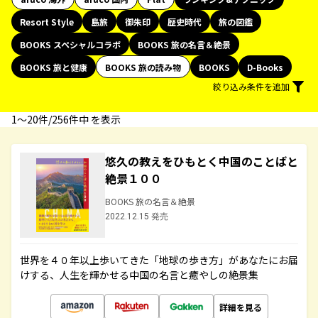
Resort Style
島旅
御朱印
歴史時代
旅の図鑑
BOOKS スペシャルコラボ
BOOKS 旅の名言＆絶景
BOOKS 旅と健康
BOOKS 旅の読み物
BOOKS
D-Books
絞り込み条件を追加
1〜20件/256件中 を表示
悠久の教えをひもとく中国のことばと
絶景１００
BOOKS 旅の名言＆絶景
2022.12.15 発売
世界を４０年以上歩いてきた「地球の歩き方」があなたにお届
けする、人生を輝かせる中国の名言と癒やしの絶景集
詳細を見る