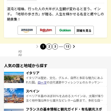
混沌と喧噪、行った人の大半が人生観が変わると言う、イン
ド。「地球の歩き方」が贈る、人生を輝かせる名言と癒やしの
絶景集！
詳細を見る
…
1
2
3
13
AD
AD
人気の国と地域から探す
イタリア
イタリアは歴史、文化、グルメ、自然と多彩な魅力にあふ
れた国。
ローマ
の古代遺跡やフィレンツェのルネッサンス
美術、ヴェネツィアの運河など、歴史あるスポットはもち
スペイン
ろん、トスカーナの美しい田園風景やアマルフィ海岸の絶
景など、自然景観も見逃せない。観光の合間には、本場の
イベリア半島のほぼ80％を占めるスペインは、太陽が降り
ピザやパスタなど、絶品のイタリア料理を堪能することも
注ぐ地中海沿岸から雄大なピレネー山脈まで、多彩な自然
できる。朝目覚めてから夜眠るまで、すべての瞬間を楽し
と文化が詰まったヨーロッパ屈指の旅行先だ。多様な地域
フランスの基本情報と観光ガイド・有名観光スポ
ませてくれるイタリアで、忘れられない旅をしてみよう！
文化が根付くこの国では、情熱的なフラメンコ、熱気あふ