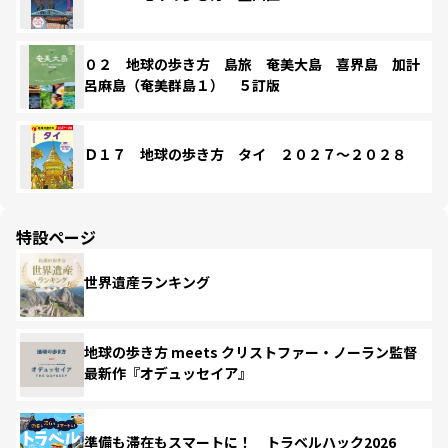
０２ 地球の歩き方 島旅 奄美大島 喜界島 加計
呂麻島（奄美群島１） ５訂版
Ｄ１７ 地球の歩き方 タイ ２０２７～２０２８
特設ページ
世界遺産ランキング
地球の歩き方 meets クリストファー・ノーラン監督
最新作『オデュッセイア』
準備も滞在もスマートに！ トラベルハック2026