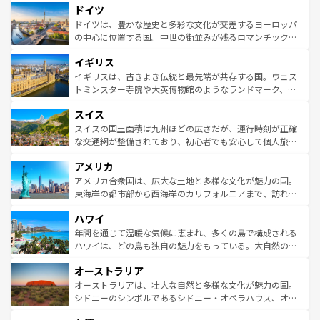
せる。地方によって風土や気候が異なるスペインはその個
ドイツ
で、幅広い魅力が詰まっている。華麗な宮殿、歴史的な大
性で訪れる人を魅了する。 なお、新着のスペイン情報は
コ
聖堂、美しいビーチ、そして豊かな自然が、訪れる者を心
ドイツは、豊かな歴史と多彩な文化が交差するヨーロッパ
ンテンツ一覧
を参照してほしい。
から魅了する。また、フランスは美食の国としても知ら
の中心に位置する国。中世の街並みが残るロマンチック街
れ、フランス料理はユネスコ無形文化遺産にも登録されて
道から、未来を先取りするようなモダンな都市まで多様な
イギリス
いる。シャンパンの発祥地であるランス、プロヴァンスの
顔を持つこの国は、どこを歩いても飽きることがない。ベ
香り高いラベンダー畑など、多彩な楽しみ方が可能だ。さ
ルリンの文化的活気、バイエルン州のアルプスの絶景、そ
イギリスは、古きよき伝統と最先端が共存する国。ウェス
らに、パリ以外の地域にも魅力が溢れており、どの街角に
してライン川沿いのワイン畑といった風景は必見。ビール
トミンスター寺院や大英博物館のようなランドマーク、歴
も豊かな歴史と文化が息づいている。パリ以外の個性あふ
とソーセージを味わいながら地元の人と過ごす楽しい時間
史ある大学都市、美しい丘陵地帯や牧歌的な風景など、エ
れる地方に足を運ぶとそれぞれで全く異なる文化を体験で
スイス
は、お酒好きな人にはぜひ体験してほしい。 なお、新着の
リアごとに異なる魅力がある。また、優雅なアフタヌーン
きるだろう。 なお、新着のフランス情報は
コンテンツ一覧
ドイツ情報は
コンテンツ一覧
を参照してほしい。
ティー、ビール好きにはたまらない英国パブ、サッカー観
スイスの国土面積は九州ほどの広さだが、運行時刻が正確
を参照してほしい。
戦など、本場だからこそできる体験も豊富。イギリスを旅
な交通網が整備されており、初心者でも安心して個人旅行
して楽しみつくそう。 なお、新着のイギリス情報は
コンテ
を楽しめる。日本同様に時刻表どおりの旅が可能だ。中世
アメリカ
ンツ一覧
を参照してほしい。
の建物がそのまま残る町や、スイスならではのユニークな
博物館もあり、アルプス観光だけでなく町歩きも満喫する
アメリカ合衆国は、広大な土地と多様な文化が魅力の国。
ことができる。国民の所得が高いため物価も高いが、旅行
東海岸の都市部から西海岸のカリフォルニアまで、訪れる
者向けの交通パス提供のサービスもあり、うまく活用すれ
場所ごとに異なる風景と体験が待っている。ニューヨーク
ハワイ
ば市内交通費無料で観光を楽しむこともできる。 なお、新
のような巨大都市は、観光、ショッピング、エンターテイ
着のスイス情報は
コンテンツ一覧
を参照してほしい。
ンメントが詰まった刺激的なスポットだ。一方、アメリカ
年間を通じて温暖な気候に恵まれ、多くの島で構成される
西部には大自然が広がり、グランドキャニオンやイエロー
ハワイは、どの島も独自の魅力をもっている。大自然の神
ストーン国立公園といった絶景が堪能できる。さらに、南
秘を感じたいなら、火山が生み出した壮大な景観を誇るハ
オーストラリア
部のニューオーリンズでは、音楽と美食が融合した独特の
ワイ島は見逃せない。また、定番の観光地といえばオアフ
文化が魅力。旅行者はアメリカの各地域で異なる魅力を楽
島だが、静かな自然を求めるならマウイ島やカウアイ島が
オーストラリアは、壮大な自然と多様な文化が魅力の国。
しみながら、その多様性と豊かな歴史を感じることができ
おすすめ。エメラルドグリーンに輝く海をはじめ、豊かな
シドニーのシンボルであるシドニー・オペラハウス、オー
るだろう。車でのロードトリップや列車の旅も、アメリカ
文化や歴史が息づいている。「アロハスピリット」と呼ば
ストラリア東海岸北部に広がる大サンゴ礁地帯グレートバ