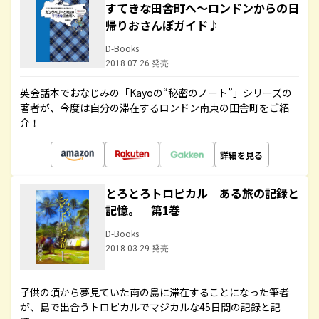
すてきな田舎町へ～ロンドンからの日
帰りおさんぽガイド♪
D-Books
2018.07.26 発売
英会話本でおなじみの「Kayoの“秘密のノート”」シリーズの
著者が、今度は自分の滞在するロンドン南東の田舎町をご紹
介！
詳細を見る
とろとろトロピカル ある旅の記録と
記憶。 第1巻
D-Books
2018.03.29 発売
子供の頃から夢見ていた南の島に滞在することになった筆者
が、島で出合うトロピカルでマジカルな45日間の記録と記