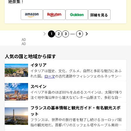
絶景集！
詳細を見る
…
1
2
3
9
AD
AD
人気の国と地域から探す
イタリア
イタリアは歴史、文化、グルメ、自然と多彩な魅力にあふ
れた国。
ローマ
の古代遺跡やフィレンツェのルネッサンス
美術、ヴェネツィアの運河など、歴史あるスポットはもち
スペイン
ろん、トスカーナの美しい田園風景やアマルフィ海岸の絶
景など、自然景観も見逃せない。観光の合間には、本場の
イベリア半島のほぼ80％を占めるスペインは、太陽が降り
ピザやパスタなど、絶品のイタリア料理を堪能することも
注ぐ地中海沿岸から雄大なピレネー山脈まで、多彩な自然
できる。朝目覚めてから夜眠るまで、すべての瞬間を楽し
と文化が詰まったヨーロッパ屈指の旅行先だ。多様な地域
フランスの基本情報と観光ガイド・有名観光スポ
ませてくれるイタリアで、忘れられない旅をしてみよう！
文化が根付くこの国では、情熱的なフラメンコ、熱気あふ
なお、新着のイタリア情報は
コンテンツ一覧
を参照してほ
れる闘牛、そして美味しいタパスが生活の一部となってい
ット
しい。
る。首都マドリードの洗練された雰囲気や、バルセロナの
フランスは、世界中の旅行者を魅了し続けるヨーロッパ屈
アートに溢れた街角から、地方では古代ローマ遺跡や中世
指の観光地だ。首都パリのエッフェル塔やルーブル美術館
の城塞都市、穏やかなビーチリゾートまで多彩な表情を見
といった象徴的なスポットから、田舎町の古風な美しさま