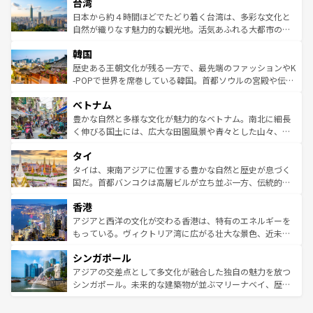
ならではの贅沢な旅のスタイルだ。 なお、新着のアメリカ
台湾
れるおもてなしの心で訪れる人々を迎えてくれるハワイの
リアリーフや大陸中央部にそびえるウルル（エアーズロッ
情報は
コンテンツ一覧
を参照してほしい。
人々、おいしいローカルフードやハワイアンミュージッ
ク）、タスマニアの美しい原生林やケアンズの熱帯雨林な
日本から約４時間ほどでたどり着く台湾は、多彩な文化と
ク、伝統的なフラダンスなど、すべてがハワイの魅力を彩
ど、見どころがたくさん。また、カフェやワイン、オージ
自然が織りなす魅力的な観光地。活気あふれる大都市の台
っている。訪れるたびに新しい発見と感動が待っているハ
ービーフなどの食文化も豊かで、美味しいものであふれて
北やノスタルジックな町並みが人気な九份（ジォウフェ
ワイを、存分に味わってほしい。 なお、新着のハワイ情報
韓国
いる。アクティビティも充実しており、サーフィンやダイ
ン）、静ひつな山岳地帯である台湾東部など、都市の喧騒
は
コンテンツ一覧
を参照してほしい。
ビング、ハイキングなど、アウトドア好きにはたまらな
と山間の静けさが共存しており、訪れる人に新しい発見と
歴史ある王朝文化が残る一方で、最先端のファッションやK
い。オーストラリアの多彩な魅力を存分に味わいつくそ
驚きをもたらしてくれる。また、奥深い台湾の食文化も魅
-POPで世界を席巻している韓国。首都ソウルの宮殿や伝統
う。 なお、新着のオーストラリア情報は
コンテンツ一覧
を
力で、夜市などの屋台グルメから高級料理、ヘルシーで美
家屋が並ぶエリアでは韓国の歴史と文化に浸ることがで
参照してほしい。
ベトナム
容にもいいと評判のスイーツなど、バラエティ豊かな料理
き、地方に足を延ばせば四季折々の自然美を楽しむことが
が味わえる。 なお、新着の台湾情報は
コンテンツ一覧
を参
できる。そして、キムチや焼肉、絶品のストリートフード
豊かな自然と多様な文化が魅力的なベトナム。南北に細長
照してほしい。
まで、さまざまな韓国料理が待っている。夜には、韓国な
く伸びる国土には、広大な田園風景や青々とした山々、世
らではのナイトライフも堪能できる。あたたかいホスピタ
界遺産に登録された壮大な自然景観が点在し、都市部では
タイ
リティに包まれながら、韓国の多彩な魅力を心ゆくまで味
急速な発展と共に伝統が息づく。ハノイの古い町並みやホ
わってみてほしい。 なお、新着の韓国情報は
コンテンツ一
ーチミン市のフランス統治時代の建物も、独特の雰囲気を
タイは、東南アジアに位置する豊かな自然と歴史が息づく
覧
を参照してほしい。
醸し出している。また、バラエティの豊かさとおいしさで
国だ。首都バンコクは高層ビルが立ち並ぶ一方、伝統的な
世界中の食通を魅了してやまないベトナム料理も魅力のひ
寺院や市場がいたるところに点在し、古きよき文化と現代
香港
とつ。フォーやバインミー、ベトナムコーヒーなどは、ぜ
の活気が交差している。北部ではチェンマイなどの山岳地
ひ現地で味わいたい。どの地域を訪れてもあたたかい人々
帯で自然と触れ合い、南部ではプーケットやクラビの美し
アジアと西洋の文化が交わる香港は、特有のエネルギーを
が旅行者を迎えてくれるので、きっと忘れられない旅にな
いビーチでリゾート気分を楽しむことができる。タイ料理
もっている。ヴィクトリア湾に広がる壮大な景色、近未来
るはずだ。 なお、新着のベトナム情報は
コンテンツ一覧
を
は世界的に有名で、屋台から高級レストランまで味覚を刺
的なアートスポット、そして歴史と現代が融合した町並
参照してほしい。
シンガポール
激する。気候は一年中温暖で、どの季節にも異なる楽しみ
み、どこを訪れても感動するはず。観光スポットが密集し
が待っている。親しみやすいタイの人々、仏教を中心とし
ており、効率よく見どころを回れるのも魅力。息をのむよ
アジアの交差点として多文化が融合した独自の魅力を放つ
た文化、そして多様な観光資源が、訪れる旅人を魅了し続
うな絶景から文化的な体験まで、香港を存分に楽しみ尽く
シンガポール。未来的な建築物が並ぶマリーナベイ、歴史
ける。 なお、新着のタイ情報は
コンテンツ一覧
を参照して
そう。 なお、新着の香港情報は
コンテンツ一覧
を参照して
と伝統を感じられるエスニックタウン、多数の緑豊かな公
ほしい。
ほしい。
園や自然保護区など、自然が調和した近代的な景観と文化