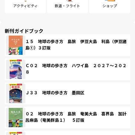
アクティビティ
鉄道・フライト
ショップ
新刊ガイドブック
１５ 地球の歩き方 島旅 伊豆大島 利島（伊豆諸
島①）３訂版
Ｃ０２ 地球の歩き方 ハワイ島 ２０２７～２０２
８
Ｊ３３ 地球の歩き方 墨田区
０２ 地球の歩き方 島旅 奄美大島 喜界島 加計
呂麻島（奄美群島１） ５訂版