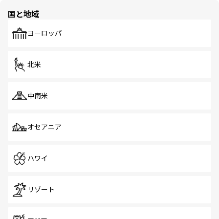
の多様性あふれるカラフルな町は、どこを歩いても新しい
国と地域
発見がある。さらに、治安のよさや充実した公共交通機関
も、旅行者にとっては魅力的なポイント。グルメも豊富
で、ホーカーズは地元の風情を楽しめる外せないスポット
ヨーロッパ
だ。訪れる人を飽きさせないシンガポールで、多様な魅力
を体感しよう。 なお、新着のシンガポール情報は
コンテン
ツ一覧
を参照してほしい。
北米
中南米
オセアニア
ハワイ
リゾート