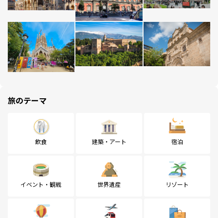
旅のテーマ
飲食
建築・アート
宿泊
イベント・観戦
世界遺産
リゾート