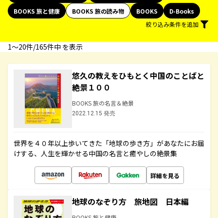
BOOKS 旅と健康
BOOKS 旅の読み物
BOOKS
D-Books
絞り込み条件を追加
1〜20件/165件中 を表示
悠久の教えをひもとく中国のことばと
絶景１００
BOOKS 旅の名言＆絶景
2022.12.15 発売
世界を４０年以上歩いてきた「地球の歩き方」があなたにお届
けする、人生を輝かせる中国の名言と癒やしの絶景集
詳細を見る
地球のなぞり方 旅地図 日本編
BOOKS 旅と健康