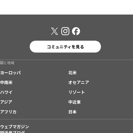
コミュニティを見る
国と地域
ヨーロッパ
北米
中南米
オセアニア
ハワイ
リゾート
アジア
中近東
アフリカ
日本
ウェブマガジン
特派員ブログ