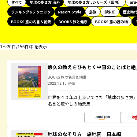
すべて
地球の歩き方 海外
地球の歩き方 Jシリーズ（国内）
aru
ランキング&テクニック
Resort Style
島旅
御朱印
歴史時
BOOKS 旅の名言＆絶景
BOOKS 旅と健康
BOOKS 旅の読み物
1〜20件/156件中 を表示
悠久の教えをひもとく中国のことばと絶
BOOKS 旅の名言＆絶景
2022.12.15 発売
世界を４０年以上歩いてきた「地球の歩き方
名言と癒やしの絶景集
地球のなぞり方 旅地図 日本編