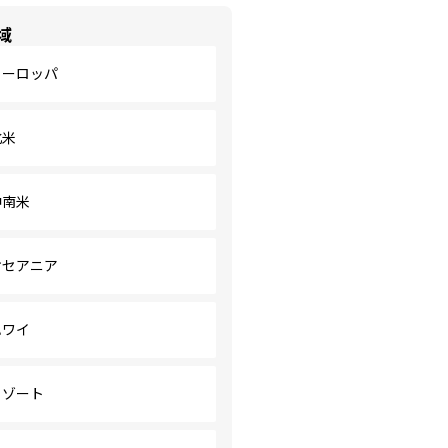
域
ヨーロッパ
北米
中南米
オセアニア
ハワイ
リゾート