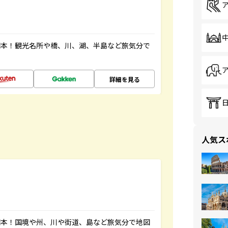
図本！観光名所や橋、川、湖、半島など旅気分で
詳細を見る
人気ス
図本！国境や州、川や街道、島など旅気分で地図