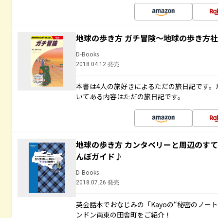
地球の歩き方 ガチ冒険～地球の歩き方
D-Books
2018.04.12 発売
本書は4人の旅好きによるただの旅日記です。
いてある内容はただの旅日記です。
地球の歩き方 カンタベリーと周辺のす
んぽガイド♪
D-Books
2018.07.26 発売
英会話本でおなじみの「Kayoの“秘密のノー
ンドン南東の田舎町をご紹介！