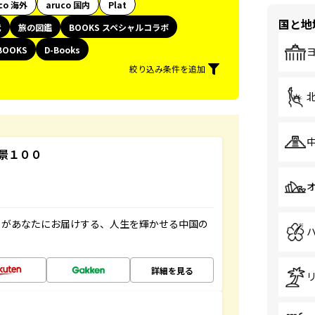
co 海外
aruco 国内
Plat
国と地
代
旅の図鑑
BOOKS スペシャルコラボ
BOOKS
D-Books
絞り込み条件を追加
景１００
」があなたにお届けする、人生を輝かせる中国の
詳細を見る