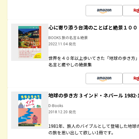
心に寄り添う台湾のことばと絶景１００
BOOKS 旅の名言＆絶景
2022.11.04 発売
世界を４０年以上歩いてきた「地球の歩き方
名言と癒やしの絶景集
地球の歩き方 3 インド・ネパール 1982
D-Books
2018.12.20 発売
1981年、旅人のバイブルとして登場した地
の旅を思い出して欲しい1冊です。