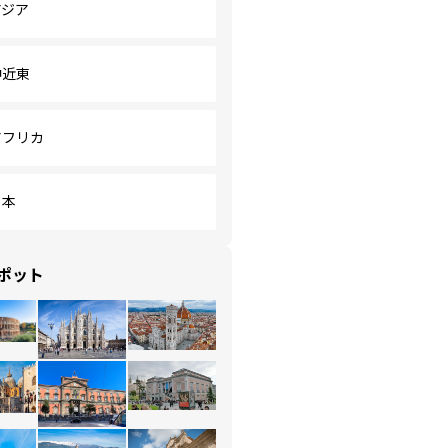
アジア
中近東
アフリカ
日本
ポット