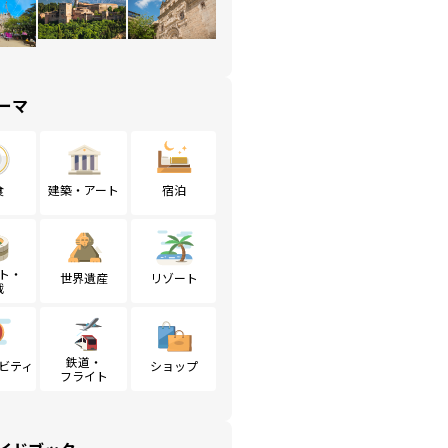
ーマ
食
建築・アート
宿泊
ト・
世界遺産
リゾート
戦
鉄道・
ビティ
ショップ
フライト