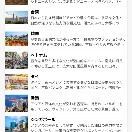
しみながら、その多様性と豊かな歴史を感じることができ
おすすめ。エメラルドグリーンに輝く海をはじめ、豊かな
シドニーのシンボルであるシドニー・オペラハウス、オー
るだろう。車でのロードトリップや列車の旅も、アメリカ
文化や歴史が息づいている。「アロハスピリット」と呼ば
ストラリア東海岸北部に広がる大サンゴ礁地帯グレートバ
ならではの贅沢な旅のスタイルだ。 なお、新着のアメリカ
台湾
れるおもてなしの心で訪れる人々を迎えてくれるハワイの
リアリーフや大陸中央部にそびえるウルル（エアーズロッ
情報は
コンテンツ一覧
を参照してほしい。
人々、おいしいローカルフードやハワイアンミュージッ
ク）、タスマニアの美しい原生林やケアンズの熱帯雨林な
日本から約４時間ほどでたどり着く台湾は、多彩な文化と
ク、伝統的なフラダンスなど、すべてがハワイの魅力を彩
ど、見どころがたくさん。また、カフェやワイン、オージ
自然が織りなす魅力的な観光地。活気あふれる大都市の台
っている。訪れるたびに新しい発見と感動が待っているハ
ービーフなどの食文化も豊かで、美味しいものであふれて
北やノスタルジックな町並みが人気な九份（ジォウフェ
ワイを、存分に味わってほしい。 なお、新着のハワイ情報
韓国
いる。アクティビティも充実しており、サーフィンやダイ
ン）、静ひつな山岳地帯である台湾東部など、都市の喧騒
は
コンテンツ一覧
を参照してほしい。
ビング、ハイキングなど、アウトドア好きにはたまらな
と山間の静けさが共存しており、訪れる人に新しい発見と
歴史ある王朝文化が残る一方で、最先端のファッションやK
い。オーストラリアの多彩な魅力を存分に味わいつくそ
驚きをもたらしてくれる。また、奥深い台湾の食文化も魅
-POPで世界を席巻している韓国。首都ソウルの宮殿や伝統
う。 なお、新着のオーストラリア情報は
コンテンツ一覧
を
力で、夜市などの屋台グルメから高級料理、ヘルシーで美
家屋が並ぶエリアでは韓国の歴史と文化に浸ることがで
参照してほしい。
ベトナム
容にもいいと評判のスイーツなど、バラエティ豊かな料理
き、地方に足を延ばせば四季折々の自然美を楽しむことが
が味わえる。 なお、新着の台湾情報は
コンテンツ一覧
を参
できる。そして、キムチや焼肉、絶品のストリートフード
豊かな自然と多様な文化が魅力的なベトナム。南北に細長
照してほしい。
まで、さまざまな韓国料理が待っている。夜には、韓国な
く伸びる国土には、広大な田園風景や青々とした山々、世
らではのナイトライフも堪能できる。あたたかいホスピタ
界遺産に登録された壮大な自然景観が点在し、都市部では
タイ
リティに包まれながら、韓国の多彩な魅力を心ゆくまで味
急速な発展と共に伝統が息づく。ハノイの古い町並みやホ
わってみてほしい。 なお、新着の韓国情報は
コンテンツ一
ーチミン市のフランス統治時代の建物も、独特の雰囲気を
タイは、東南アジアに位置する豊かな自然と歴史が息づく
覧
を参照してほしい。
醸し出している。また、バラエティの豊かさとおいしさで
国だ。首都バンコクは高層ビルが立ち並ぶ一方、伝統的な
世界中の食通を魅了してやまないベトナム料理も魅力のひ
寺院や市場がいたるところに点在し、古きよき文化と現代
香港
とつ。フォーやバインミー、ベトナムコーヒーなどは、ぜ
の活気が交差している。北部ではチェンマイなどの山岳地
ひ現地で味わいたい。どの地域を訪れてもあたたかい人々
帯で自然と触れ合い、南部ではプーケットやクラビの美し
アジアと西洋の文化が交わる香港は、特有のエネルギーを
が旅行者を迎えてくれるので、きっと忘れられない旅にな
いビーチでリゾート気分を楽しむことができる。タイ料理
もっている。ヴィクトリア湾に広がる壮大な景色、近未来
るはずだ。 なお、新着のベトナム情報は
コンテンツ一覧
を
は世界的に有名で、屋台から高級レストランまで味覚を刺
的なアートスポット、そして歴史と現代が融合した町並
参照してほしい。
シンガポール
激する。気候は一年中温暖で、どの季節にも異なる楽しみ
み、どこを訪れても感動するはず。観光スポットが密集し
が待っている。親しみやすいタイの人々、仏教を中心とし
ており、効率よく見どころを回れるのも魅力。息をのむよ
アジアの交差点として多文化が融合した独自の魅力を放つ
た文化、そして多様な観光資源が、訪れる旅人を魅了し続
うな絶景から文化的な体験まで、香港を存分に楽しみ尽く
シンガポール。未来的な建築物が並ぶマリーナベイ、歴史