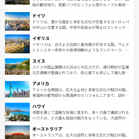
アートに溢れた街角から、地方では古代ローマ遺跡や中世
指の観光地だ。首都パリのエッフェル塔やルーブル美術館
の城塞都市、穏やかなビーチリゾートまで多彩な表情を見
といった象徴的なスポットから、田舎町の古風な美しさま
せる。地方によって風土や気候が異なるスペインはその個
ドイツ
で、幅広い魅力が詰まっている。華麗な宮殿、歴史的な大
性で訪れる人を魅了する。 なお、新着のスペイン情報は
コ
聖堂、美しいビーチ、そして豊かな自然が、訪れる者を心
ドイツは、豊かな歴史と多彩な文化が交差するヨーロッパ
ンテンツ一覧
を参照してほしい。
から魅了する。また、フランスは美食の国としても知ら
の中心に位置する国。中世の街並みが残るロマンチック街
れ、フランス料理はユネスコ無形文化遺産にも登録されて
道から、未来を先取りするようなモダンな都市まで多様な
イギリス
いる。シャンパンの発祥地であるランス、プロヴァンスの
顔を持つこの国は、どこを歩いても飽きることがない。ベ
香り高いラベンダー畑など、多彩な楽しみ方が可能だ。さ
ルリンの文化的活気、バイエルン州のアルプスの絶景、そ
イギリスは、古きよき伝統と最先端が共存する国。ウェス
らに、パリ以外の地域にも魅力が溢れており、どの街角に
してライン川沿いのワイン畑といった風景は必見。ビール
トミンスター寺院や大英博物館のようなランドマーク、歴
も豊かな歴史と文化が息づいている。パリ以外の個性あふ
とソーセージを味わいながら地元の人と過ごす楽しい時間
史ある大学都市、美しい丘陵地帯や牧歌的な風景など、エ
れる地方に足を運ぶとそれぞれで全く異なる文化を体験で
スイス
は、お酒好きな人にはぜひ体験してほしい。 なお、新着の
リアごとに異なる魅力がある。また、優雅なアフタヌーン
きるだろう。 なお、新着のフランス情報は
コンテンツ一覧
ドイツ情報は
コンテンツ一覧
を参照してほしい。
ティー、ビール好きにはたまらない英国パブ、サッカー観
スイスの国土面積は九州ほどの広さだが、運行時刻が正確
を参照してほしい。
戦など、本場だからこそできる体験も豊富。イギリスを旅
な交通網が整備されており、初心者でも安心して個人旅行
して楽しみつくそう。 なお、新着のイギリス情報は
コンテ
を楽しめる。日本同様に時刻表どおりの旅が可能だ。中世
アメリカ
ンツ一覧
を参照してほしい。
の建物がそのまま残る町や、スイスならではのユニークな
博物館もあり、アルプス観光だけでなく町歩きも満喫する
アメリカ合衆国は、広大な土地と多様な文化が魅力の国。
ことができる。国民の所得が高いため物価も高いが、旅行
東海岸の都市部から西海岸のカリフォルニアまで、訪れる
者向けの交通パス提供のサービスもあり、うまく活用すれ
場所ごとに異なる風景と体験が待っている。ニューヨーク
ハワイ
ば市内交通費無料で観光を楽しむこともできる。 なお、新
のような巨大都市は、観光、ショッピング、エンターテイ
着のスイス情報は
コンテンツ一覧
を参照してほしい。
ンメントが詰まった刺激的なスポットだ。一方、アメリカ
年間を通じて温暖な気候に恵まれ、多くの島で構成される
西部には大自然が広がり、グランドキャニオンやイエロー
ハワイは、どの島も独自の魅力をもっている。大自然の神
ストーン国立公園といった絶景が堪能できる。さらに、南
秘を感じたいなら、火山が生み出した壮大な景観を誇るハ
オーストラリア
部のニューオーリンズでは、音楽と美食が融合した独特の
ワイ島は見逃せない。また、定番の観光地といえばオアフ
文化が魅力。旅行者はアメリカの各地域で異なる魅力を楽
島だが、静かな自然を求めるならマウイ島やカウアイ島が
オーストラリアは、壮大な自然と多様な文化が魅力の国。