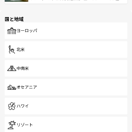
ける。 なお、新着のタイ情報は
コンテンツ一覧
を参照して
そう。 なお、新着の香港情報は
コンテンツ一覧
を参照して
と伝統を感じられるエスニックタウン、多数の緑豊かな公
ほしい。
ほしい。
園や自然保護区など、自然が調和した近代的な景観と文化
の多様性あふれるカラフルな町は、どこを歩いても新しい
国と地域
発見がある。さらに、治安のよさや充実した公共交通機関
も、旅行者にとっては魅力的なポイント。グルメも豊富
で、ホーカーズは地元の風情を楽しめる外せないスポット
ヨーロッパ
だ。訪れる人を飽きさせないシンガポールで、多様な魅力
を体感しよう。 なお、新着のシンガポール情報は
コンテン
ツ一覧
を参照してほしい。
北米
中南米
オセアニア
ハワイ
リゾート