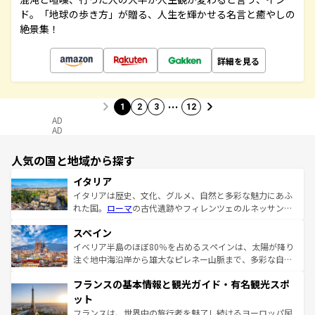
ド。「地球の歩き方」が贈る、人生を輝かせる名言と癒やしの
絶景集！
詳細を見る
…
1
2
3
12
AD
AD
人気の国と地域から探す
イタリア
イタリアは歴史、文化、グルメ、自然と多彩な魅力にあふ
れた国。
ローマ
の古代遺跡やフィレンツェのルネッサンス
美術、ヴェネツィアの運河など、歴史あるスポットはもち
スペイン
ろん、トスカーナの美しい田園風景やアマルフィ海岸の絶
景など、自然景観も見逃せない。観光の合間には、本場の
イベリア半島のほぼ80％を占めるスペインは、太陽が降り
ピザやパスタなど、絶品のイタリア料理を堪能することも
注ぐ地中海沿岸から雄大なピレネー山脈まで、多彩な自然
できる。朝目覚めてから夜眠るまで、すべての瞬間を楽し
と文化が詰まったヨーロッパ屈指の旅行先だ。多様な地域
フランスの基本情報と観光ガイド・有名観光スポ
ませてくれるイタリアで、忘れられない旅をしてみよう！
文化が根付くこの国では、情熱的なフラメンコ、熱気あふ
なお、新着のイタリア情報は
コンテンツ一覧
を参照してほ
れる闘牛、そして美味しいタパスが生活の一部となってい
ット
しい。
る。首都マドリードの洗練された雰囲気や、バルセロナの
フランスは、世界中の旅行者を魅了し続けるヨーロッパ屈