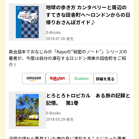
地球の歩き方 カンタベリーと周辺の
すてきな田舎町へ～ロンドンからの日
帰りおさんぽガイド♪
D-Books
2018.07.26 発売
英会話本でおなじみの「Kayoの“秘密のノート”」シリーズの
著者が、今度は自分の滞在するロンドン南東の田舎町をご紹
介！
詳細を見る
とろとろトロピカル ある旅の記録と
記憶。 第1巻
D-Books
2018.03.29 発売
子供の頃から夢見ていた南の島に滞在することになった筆者