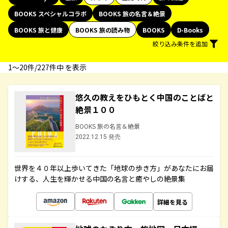
BOOKS スペシャルコラボ
BOOKS 旅の名言＆絶景
BOOKS 旅と健康
BOOKS 旅の読み物
BOOKS
D-Books
絞り込み条件を追加
1〜20件/227件中 を表示
悠久の教えをひもとく中国のことばと
絶景１００
BOOKS 旅の名言＆絶景
2022.12.15 発売
世界を４０年以上歩いてきた「地球の歩き方」があなたにお届
けする、人生を輝かせる中国の名言と癒やしの絶景集
詳細を見る