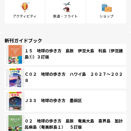
アクティビティ
鉄道・フライト
ショップ
新刊ガイドブック
１５ 地球の歩き方 島旅 伊豆大島 利島（伊豆諸
島①）３訂版
Ｃ０２ 地球の歩き方 ハワイ島 ２０２７～２０２
８
Ｊ３３ 地球の歩き方 墨田区
０２ 地球の歩き方 島旅 奄美大島 喜界島 加計
呂麻島（奄美群島１） ５訂版