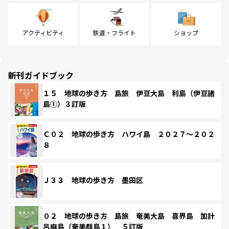
アクティビティ
鉄道・フライト
ショップ
新刊ガイドブック
１５ 地球の歩き方 島旅 伊豆大島 利島（伊豆諸
島①）３訂版
Ｃ０２ 地球の歩き方 ハワイ島 ２０２７～２０２
８
Ｊ３３ 地球の歩き方 墨田区
０２ 地球の歩き方 島旅 奄美大島 喜界島 加計
呂麻島（奄美群島１） ５訂版