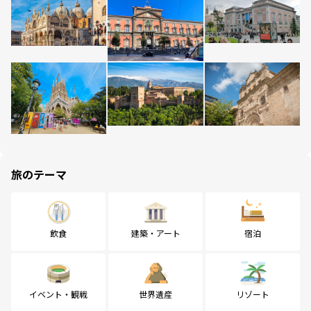
旅のテーマ
飲食
建築・アート
宿泊
イベント・観戦
世界遺産
リゾート