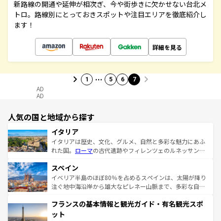
新路線の開通や延伸が相次ぎ、今や街歩きに欠かせない台北メ
トロ。路線別にとっておきスポットや注目エリアを徹底紹介し
ます！
詳細を見る
…
1
5
6
7
AD
AD
人気の国と地域から探す
イタリア
イタリアは歴史、文化、グルメ、自然と多彩な魅力にあふ
れた国。
ローマ
の古代遺跡やフィレンツェのルネッサンス
美術、ヴェネツィアの運河など、歴史あるスポットはもち
スペイン
ろん、トスカーナの美しい田園風景やアマルフィ海岸の絶
景など、自然景観も見逃せない。観光の合間には、本場の
イベリア半島のほぼ80％を占めるスペインは、太陽が降り
ピザやパスタなど、絶品のイタリア料理を堪能することも
注ぐ地中海沿岸から雄大なピレネー山脈まで、多彩な自然
できる。朝目覚めてから夜眠るまで、すべての瞬間を楽し
と文化が詰まったヨーロッパ屈指の旅行先だ。多様な地域
フランスの基本情報と観光ガイド・有名観光スポ
ませてくれるイタリアで、忘れられない旅をしてみよう！
文化が根付くこの国では、情熱的なフラメンコ、熱気あふ
なお、新着のイタリア情報は
コンテンツ一覧
を参照してほ
れる闘牛、そして美味しいタパスが生活の一部となってい
ット