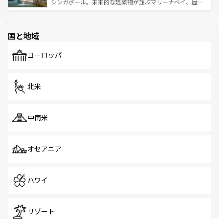
た文化、そして多様な観光資源が、訪れる旅人を魅了し続
うな絶景から文化的な体験まで、香港を存分に楽しみ尽く
シンガポール。未来的な建築物が並ぶマリーナベイ、歴史
ける。 なお、新着のタイ情報は
コンテンツ一覧
を参照して
そう。 なお、新着の香港情報は
コンテンツ一覧
を参照して
と伝統を感じられるエスニックタウン、多数の緑豊かな公
ほしい。
ほしい。
園や自然保護区など、自然が調和した近代的な景観と文化
の多様性あふれるカラフルな町は、どこを歩いても新しい
国と地域
発見がある。さらに、治安のよさや充実した公共交通機関
も、旅行者にとっては魅力的なポイント。グルメも豊富
で、ホーカーズは地元の風情を楽しめる外せないスポット
ヨーロッパ
だ。訪れる人を飽きさせないシンガポールで、多様な魅力
を体感しよう。 なお、新着のシンガポール情報は
コンテン
ツ一覧
を参照してほしい。
北米
中南米
オセアニア
ハワイ
リゾート