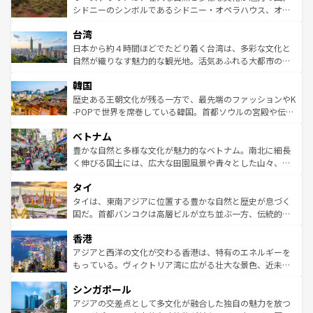
しみながら、その多様性と豊かな歴史を感じることができ
おすすめ。エメラルドグリーンに輝く海をはじめ、豊かな
シドニーのシンボルであるシドニー・オペラハウス、オー
るだろう。車でのロードトリップや列車の旅も、アメリカ
文化や歴史が息づいている。「アロハスピリット」と呼ば
ストラリア東海岸北部に広がる大サンゴ礁地帯グレートバ
ならではの贅沢な旅のスタイルだ。 なお、新着のアメリカ
台湾
れるおもてなしの心で訪れる人々を迎えてくれるハワイの
リアリーフや大陸中央部にそびえるウルル（エアーズロッ
情報は
コンテンツ一覧
を参照してほしい。
人々、おいしいローカルフードやハワイアンミュージッ
ク）、タスマニアの美しい原生林やケアンズの熱帯雨林な
日本から約４時間ほどでたどり着く台湾は、多彩な文化と
ク、伝統的なフラダンスなど、すべてがハワイの魅力を彩
ど、見どころがたくさん。また、カフェやワイン、オージ
自然が織りなす魅力的な観光地。活気あふれる大都市の台
っている。訪れるたびに新しい発見と感動が待っているハ
ービーフなどの食文化も豊かで、美味しいものであふれて
北やノスタルジックな町並みが人気な九份（ジォウフェ
ワイを、存分に味わってほしい。 なお、新着のハワイ情報
韓国
いる。アクティビティも充実しており、サーフィンやダイ
ン）、静ひつな山岳地帯である台湾東部など、都市の喧騒
は
コンテンツ一覧
を参照してほしい。
ビング、ハイキングなど、アウトドア好きにはたまらな
と山間の静けさが共存しており、訪れる人に新しい発見と
歴史ある王朝文化が残る一方で、最先端のファッションやK
い。オーストラリアの多彩な魅力を存分に味わいつくそ
驚きをもたらしてくれる。また、奥深い台湾の食文化も魅
-POPで世界を席巻している韓国。首都ソウルの宮殿や伝統
う。 なお、新着のオーストラリア情報は
コンテンツ一覧
を
力で、夜市などの屋台グルメから高級料理、ヘルシーで美
家屋が並ぶエリアでは韓国の歴史と文化に浸ることがで
参照してほしい。
ベトナム
容にもいいと評判のスイーツなど、バラエティ豊かな料理
き、地方に足を延ばせば四季折々の自然美を楽しむことが
が味わえる。 なお、新着の台湾情報は
コンテンツ一覧
を参
できる。そして、キムチや焼肉、絶品のストリートフード
豊かな自然と多様な文化が魅力的なベトナム。南北に細長
照してほしい。
まで、さまざまな韓国料理が待っている。夜には、韓国な
く伸びる国土には、広大な田園風景や青々とした山々、世
らではのナイトライフも堪能できる。あたたかいホスピタ
界遺産に登録された壮大な自然景観が点在し、都市部では
タイ
リティに包まれながら、韓国の多彩な魅力を心ゆくまで味
急速な発展と共に伝統が息づく。ハノイの古い町並みやホ
わってみてほしい。 なお、新着の韓国情報は
コンテンツ一
ーチミン市のフランス統治時代の建物も、独特の雰囲気を
タイは、東南アジアに位置する豊かな自然と歴史が息づく
覧
を参照してほしい。
醸し出している。また、バラエティの豊かさとおいしさで
国だ。首都バンコクは高層ビルが立ち並ぶ一方、伝統的な
世界中の食通を魅了してやまないベトナム料理も魅力のひ
寺院や市場がいたるところに点在し、古きよき文化と現代
香港
とつ。フォーやバインミー、ベトナムコーヒーなどは、ぜ
の活気が交差している。北部ではチェンマイなどの山岳地
ひ現地で味わいたい。どの地域を訪れてもあたたかい人々
帯で自然と触れ合い、南部ではプーケットやクラビの美し
アジアと西洋の文化が交わる香港は、特有のエネルギーを
が旅行者を迎えてくれるので、きっと忘れられない旅にな
いビーチでリゾート気分を楽しむことができる。タイ料理
もっている。ヴィクトリア湾に広がる壮大な景色、近未来
るはずだ。 なお、新着のベトナム情報は
コンテンツ一覧
を
は世界的に有名で、屋台から高級レストランまで味覚を刺
的なアートスポット、そして歴史と現代が融合した町並
参照してほしい。
シンガポール
激する。気候は一年中温暖で、どの季節にも異なる楽しみ
み、どこを訪れても感動するはず。観光スポットが密集し
が待っている。親しみやすいタイの人々、仏教を中心とし
ており、効率よく見どころを回れるのも魅力。息をのむよ
アジアの交差点として多文化が融合した独自の魅力を放つ