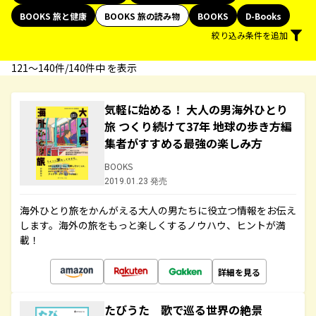
BOOKS 旅と健康
BOOKS 旅の読み物
BOOKS
D-Books
絞り込み条件を追加
121〜140件/140件中 を表示
気軽に始める！ 大人の男海外ひとり
旅 つくり続けて37年 地球の歩き方編
集者がすすめる最強の楽しみ方
BOOKS
2019.01.23 発売
海外ひとり旅をかんがえる大人の男たちに役立つ情報をお伝え
します。海外の旅をもっと楽しくするノウハウ、ヒントが満
載！
詳細を見る
たびうた 歌で巡る世界の絶景