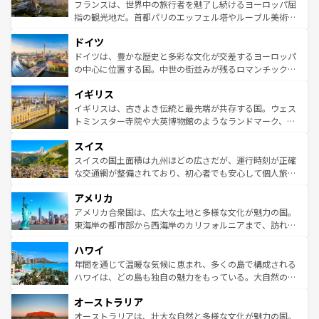
しい。
る。首都マドリードの洗練された雰囲気や、バルセロナの
フランスは、世界中の旅行者を魅了し続けるヨーロッパ屈
アートに溢れた街角から、地方では古代ローマ遺跡や中世
指の観光地だ。首都パリのエッフェル塔やルーブル美術館
の城塞都市、穏やかなビーチリゾートまで多彩な表情を見
といった象徴的なスポットから、田舎町の古風な美しさま
せる。地方によって風土や気候が異なるスペインはその個
ドイツ
で、幅広い魅力が詰まっている。華麗な宮殿、歴史的な大
性で訪れる人を魅了する。 なお、新着のスペイン情報は
コ
聖堂、美しいビーチ、そして豊かな自然が、訪れる者を心
ドイツは、豊かな歴史と多彩な文化が交差するヨーロッパ
ンテンツ一覧
を参照してほしい。
から魅了する。また、フランスは美食の国としても知ら
の中心に位置する国。中世の街並みが残るロマンチック街
れ、フランス料理はユネスコ無形文化遺産にも登録されて
道から、未来を先取りするようなモダンな都市まで多様な
イギリス
いる。シャンパンの発祥地であるランス、プロヴァンスの
顔を持つこの国は、どこを歩いても飽きることがない。ベ
香り高いラベンダー畑など、多彩な楽しみ方が可能だ。さ
ルリンの文化的活気、バイエルン州のアルプスの絶景、そ
イギリスは、古きよき伝統と最先端が共存する国。ウェス
らに、パリ以外の地域にも魅力が溢れており、どの街角に
してライン川沿いのワイン畑といった風景は必見。ビール
トミンスター寺院や大英博物館のようなランドマーク、歴
も豊かな歴史と文化が息づいている。パリ以外の個性あふ
とソーセージを味わいながら地元の人と過ごす楽しい時間
史ある大学都市、美しい丘陵地帯や牧歌的な風景など、エ
れる地方に足を運ぶとそれぞれで全く異なる文化を体験で
スイス
は、お酒好きな人にはぜひ体験してほしい。 なお、新着の
リアごとに異なる魅力がある。また、優雅なアフタヌーン
きるだろう。 なお、新着のフランス情報は
コンテンツ一覧
ドイツ情報は
コンテンツ一覧
を参照してほしい。
ティー、ビール好きにはたまらない英国パブ、サッカー観
スイスの国土面積は九州ほどの広さだが、運行時刻が正確
を参照してほしい。
戦など、本場だからこそできる体験も豊富。イギリスを旅
な交通網が整備されており、初心者でも安心して個人旅行
して楽しみつくそう。 なお、新着のイギリス情報は
コンテ
を楽しめる。日本同様に時刻表どおりの旅が可能だ。中世
アメリカ
ンツ一覧
を参照してほしい。
の建物がそのまま残る町や、スイスならではのユニークな
博物館もあり、アルプス観光だけでなく町歩きも満喫する
アメリカ合衆国は、広大な土地と多様な文化が魅力の国。
ことができる。国民の所得が高いため物価も高いが、旅行
東海岸の都市部から西海岸のカリフォルニアまで、訪れる
者向けの交通パス提供のサービスもあり、うまく活用すれ
場所ごとに異なる風景と体験が待っている。ニューヨーク
ハワイ
ば市内交通費無料で観光を楽しむこともできる。 なお、新
のような巨大都市は、観光、ショッピング、エンターテイ
着のスイス情報は
コンテンツ一覧
を参照してほしい。
ンメントが詰まった刺激的なスポットだ。一方、アメリカ
年間を通じて温暖な気候に恵まれ、多くの島で構成される
西部には大自然が広がり、グランドキャニオンやイエロー
ハワイは、どの島も独自の魅力をもっている。大自然の神
ストーン国立公園といった絶景が堪能できる。さらに、南
秘を感じたいなら、火山が生み出した壮大な景観を誇るハ
オーストラリア
部のニューオーリンズでは、音楽と美食が融合した独特の
ワイ島は見逃せない。また、定番の観光地といえばオアフ
文化が魅力。旅行者はアメリカの各地域で異なる魅力を楽
島だが、静かな自然を求めるならマウイ島やカウアイ島が
オーストラリアは、壮大な自然と多様な文化が魅力の国。