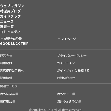
ウェブマガジン
特派員ブログ
ガイドブック
ニュース
著者一覧
コミュニティ
新規会員登録
マイページ
GOOD LUCK TRIP
運営会社
プライバシーポリシー
利用規約
ガイドライン
書店御担当者様へ
ガイドブックに投稿する
採用情報
お問い合わせ
関連サービス
海外航空券
海外ツアー
旅行用品
海外のおみやげ
© Arukikata. Co.,Ltd. All rights reserved.