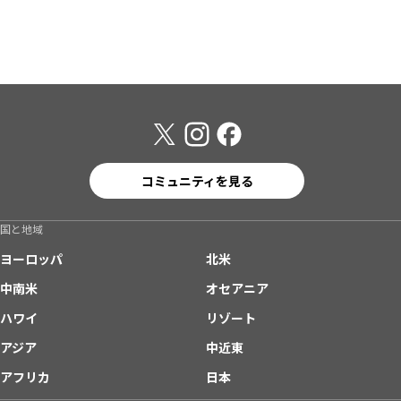
コミュニティを見る
国と地域
ヨーロッパ
北米
中南米
オセアニア
ハワイ
リゾート
アジア
中近東
アフリカ
日本