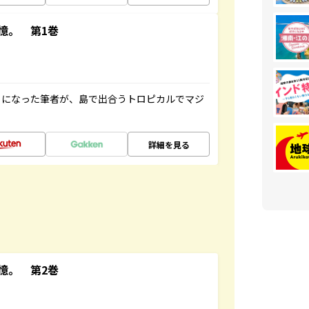
憶。 第1巻
とになった筆者が、島で出合うトロピカルでマジ
詳細を見る
憶。 第2巻