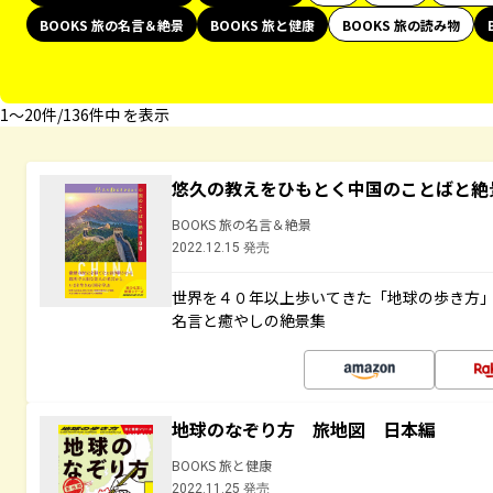
BOOKS 旅の名言＆絶景
BOOKS 旅と健康
BOOKS 旅の読み物
1〜20件/136件中 を表示
悠久の教えをひもとく中国のことばと絶
BOOKS 旅の名言＆絶景
2022.12.15 発売
世界を４０年以上歩いてきた「地球の歩き方
名言と癒やしの絶景集
地球のなぞり方 旅地図 日本編
BOOKS 旅と健康
2022.11.25 発売