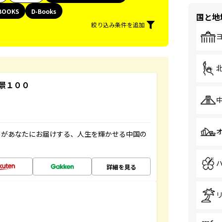
BOOKS
D-Books
国と地
絞り込み条件を追加
景１００
」があなたにお届けする、人生を輝かせる中国の
詳細を見る