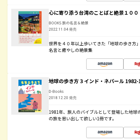
心に寄り添う台湾のことばと絶景１００
BOOKS 旅の名言＆絶景
2022.11.04 発売
世界を４０年以上歩いてきた「地球の歩き方
名言と癒やしの絶景集
地球の歩き方 3 インド・ネパール 1982
D-Books
2018.12.20 発売
1981年、旅人のバイブルとして登場した地
の旅を思い出して欲しい1冊です。