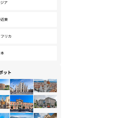
アジア
中近東
アフリカ
日本
ポット