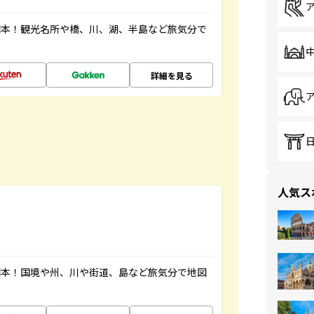
図本！観光名所や橋、川、湖、半島など旅気分で
詳細を見る
人気ス
図本！国境や州、川や街道、島など旅気分で地図