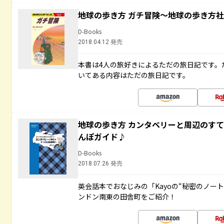
地球の歩き方 ガチ冒険～地球の歩き方
D-Books
2018.04.12 発売
本書は4人の旅好きによるただの旅日記です。
いてある内容はただの旅日記です。
地球の歩き方 カンタベリーと周辺のす
んぽガイド♪
D-Books
2018.07.26 発売
英会話本でおなじみの「Kayoの“秘密のノー
ンドン南東の田舎町をご紹介！