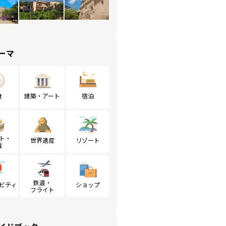
ーマ
食
建築・アート
宿泊
ト・
世界遺産
リゾート
戦
鉄道・
ビティ
ショップ
フライト