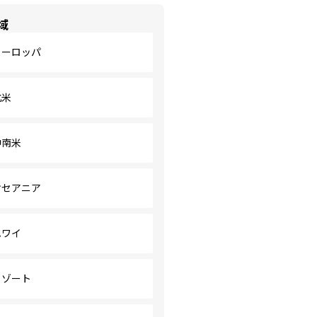
域
ヨーロッパ
北米
中南米
オセアニア
ハワイ
リゾート