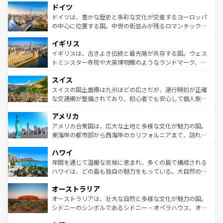
ドイツ
の城塞都市、穏やかなビーチリゾートまで多彩な表情を見
で、幅広い魅力が詰まっている。華麗な宮殿、歴史的な大
せる。地方によって風土や気候が異なるスペインはその個
聖堂、美しいビーチ、そして豊かな自然が、訪れる者を心
ドイツは、豊かな歴史と多彩な文化が交差するヨーロッパ
性で訪れる人を魅了する。 なお、新着のスペイン情報は
コ
から魅了する。また、フランスは美食の国としても知ら
の中心に位置する国。中世の街並みが残るロマンチック街
ンテンツ一覧
を参照してほしい。
れ、フランス料理はユネスコ無形文化遺産にも登録されて
道から、未来を先取りするようなモダンな都市まで多様な
イギリス
いる。シャンパンの発祥地であるランス、プロヴァンスの
顔を持つこの国は、どこを歩いても飽きることがない。ベ
香り高いラベンダー畑など、多彩な楽しみ方が可能だ。さ
ルリンの文化的活気、バイエルン州のアルプスの絶景、そ
イギリスは、古きよき伝統と最先端が共存する国。ウェス
らに、パリ以外の地域にも魅力が溢れており、どの街角に
してライン川沿いのワイン畑といった風景は必見。ビール
トミンスター寺院や大英博物館のようなランドマーク、歴
も豊かな歴史と文化が息づいている。パリ以外の個性あふ
とソーセージを味わいながら地元の人と過ごす楽しい時間
史ある大学都市、美しい丘陵地帯や牧歌的な風景など、エ
れる地方に足を運ぶとそれぞれで全く異なる文化を体験で
スイス
は、お酒好きな人にはぜひ体験してほしい。 なお、新着の
リアごとに異なる魅力がある。また、優雅なアフタヌーン
きるだろう。 なお、新着のフランス情報は
コンテンツ一覧
ドイツ情報は
コンテンツ一覧
を参照してほしい。
ティー、ビール好きにはたまらない英国パブ、サッカー観
スイスの国土面積は九州ほどの広さだが、運行時刻が正確
を参照してほしい。
戦など、本場だからこそできる体験も豊富。イギリスを旅
な交通網が整備されており、初心者でも安心して個人旅行
して楽しみつくそう。 なお、新着のイギリス情報は
コンテ
を楽しめる。日本同様に時刻表どおりの旅が可能だ。中世
アメリカ
ンツ一覧
を参照してほしい。
の建物がそのまま残る町や、スイスならではのユニークな
博物館もあり、アルプス観光だけでなく町歩きも満喫する
アメリカ合衆国は、広大な土地と多様な文化が魅力の国。
ことができる。国民の所得が高いため物価も高いが、旅行
東海岸の都市部から西海岸のカリフォルニアまで、訪れる
者向けの交通パス提供のサービスもあり、うまく活用すれ
場所ごとに異なる風景と体験が待っている。ニューヨーク
ハワイ
ば市内交通費無料で観光を楽しむこともできる。 なお、新
のような巨大都市は、観光、ショッピング、エンターテイ
着のスイス情報は
コンテンツ一覧
を参照してほしい。
ンメントが詰まった刺激的なスポットだ。一方、アメリカ
年間を通じて温暖な気候に恵まれ、多くの島で構成される
西部には大自然が広がり、グランドキャニオンやイエロー
ハワイは、どの島も独自の魅力をもっている。大自然の神
ストーン国立公園といった絶景が堪能できる。さらに、南
秘を感じたいなら、火山が生み出した壮大な景観を誇るハ
オーストラリア
部のニューオーリンズでは、音楽と美食が融合した独特の
ワイ島は見逃せない。また、定番の観光地といえばオアフ
文化が魅力。旅行者はアメリカの各地域で異なる魅力を楽
島だが、静かな自然を求めるならマウイ島やカウアイ島が
オーストラリアは、壮大な自然と多様な文化が魅力の国。
しみながら、その多様性と豊かな歴史を感じることができ
おすすめ。エメラルドグリーンに輝く海をはじめ、豊かな
シドニーのシンボルであるシドニー・オペラハウス、オー
るだろう。車でのロードトリップや列車の旅も、アメリカ
文化や歴史が息づいている。「アロハスピリット」と呼ば
ストラリア東海岸北部に広がる大サンゴ礁地帯グレートバ