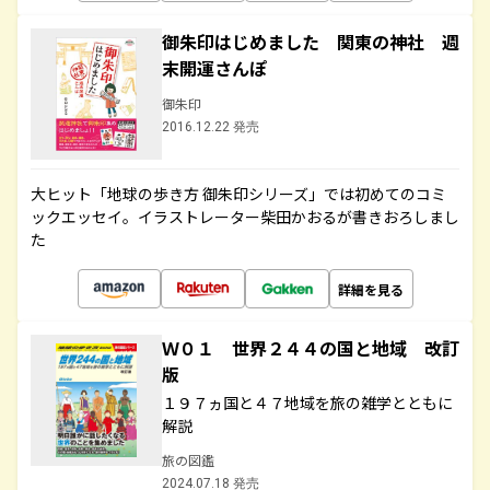
御朱印はじめました 関東の神社 週
末開運さんぽ
御朱印
2016.12.22 発売
大ヒット「地球の歩き方 御朱印シリーズ」では初めてのコミ
ックエッセイ。イラストレーター柴田かおるが書きおろしまし
た
詳細を見る
Ｗ０１ 世界２４４の国と地域 改訂
版
１９７ヵ国と４７地域を旅の雑学とともに
解説
旅の図鑑
2024.07.18 発売