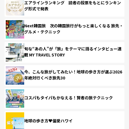
エアラインランキング 読者の投票をもとにランキン
グ形式で発表
Next韓国旅 次の韓国旅行がもっと楽しくなる 旅先・
グルメ・テクニック
旬な“あの人”が「旅」をテーマに語るインタビュー連
載 MY TRAVEL STORY
今、こんな旅がしてみたい！地球の歩き方が選ぶ2026
年絶対行くべき旅先30
コスパもタイパもかなえる！賢者の旅テクニック
地球の歩き方♥偏愛ハワイ