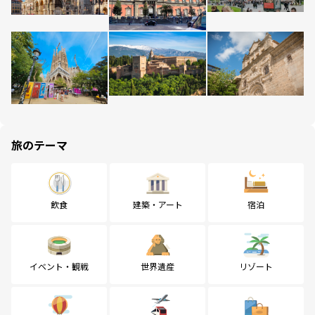
旅のテーマ
飲食
建築・アート
宿泊
イベント・観戦
世界遺産
リゾート