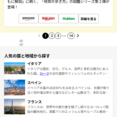
もに解説』に続く、「地球の歩き方」の図鑑シリーズ第２弾が
登場！
詳細を見る
…
1
2
3
14
AD
AD
人気の国と地域から探す
イタリア
イタリアは歴史、文化、グルメ、自然と多彩な魅力にあふ
れた国。
ローマ
の古代遺跡やフィレンツェのルネッサンス
美術、ヴェネツィアの運河など、歴史あるスポットはもち
スペイン
ろん、トスカーナの美しい田園風景やアマルフィ海岸の絶
景など、自然景観も見逃せない。観光の合間には、本場の
イベリア半島のほぼ80％を占めるスペインは、太陽が降り
ピザやパスタなど、絶品のイタリア料理を堪能することも
注ぐ地中海沿岸から雄大なピレネー山脈まで、多彩な自然
できる。朝目覚めてから夜眠るまで、すべての瞬間を楽し
と文化が詰まったヨーロッパ屈指の旅行先だ。多様な地域
フランス
ませてくれるイタリアで、忘れられない旅をしてみよう！
文化が根付くこの国では、情熱的なフラメンコ、熱気あふ
なお、新着のイタリア情報は
コンテンツ一覧
を参照してほ
れる闘牛、そして美味しいタパスが生活の一部となってい
フランスは、世界中の旅行者を魅了し続けるヨーロッパ屈
しい。
る。首都マドリードの洗練された雰囲気や、バルセロナの
指の観光地だ。首都パリのエッフェル塔やルーブル美術館
アートに溢れた街角から、地方では古代ローマ遺跡や中世
といった象徴的なスポットから、田舎町の古風な美しさま