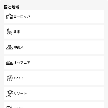
の多様性あふれるカラフルな町は、どこを歩いても新しい
国と地域
発見がある。さらに、治安のよさや充実した公共交通機関
も、旅行者にとっては魅力的なポイント。グルメも豊富
で、ホーカーズは地元の風情を楽しめる外せないスポット
ヨーロッパ
だ。訪れる人を飽きさせないシンガポールで、多様な魅力
を体感しよう。 なお、新着のシンガポール情報は
コンテン
ツ一覧
を参照してほしい。
北米
中南米
オセアニア
ハワイ
リゾート