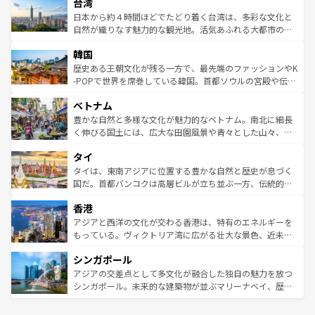
ならではの贅沢な旅のスタイルだ。 なお、新着のアメリカ
台湾
れるおもてなしの心で訪れる人々を迎えてくれるハワイの
リアリーフや大陸中央部にそびえるウルル（エアーズロッ
情報は
コンテンツ一覧
を参照してほしい。
人々、おいしいローカルフードやハワイアンミュージッ
ク）、タスマニアの美しい原生林やケアンズの熱帯雨林な
日本から約４時間ほどでたどり着く台湾は、多彩な文化と
ク、伝統的なフラダンスなど、すべてがハワイの魅力を彩
ど、見どころがたくさん。また、カフェやワイン、オージ
自然が織りなす魅力的な観光地。活気あふれる大都市の台
っている。訪れるたびに新しい発見と感動が待っているハ
ービーフなどの食文化も豊かで、美味しいものであふれて
北やノスタルジックな町並みが人気な九份（ジォウフェ
ワイを、存分に味わってほしい。 なお、新着のハワイ情報
韓国
いる。アクティビティも充実しており、サーフィンやダイ
ン）、静ひつな山岳地帯である台湾東部など、都市の喧騒
は
コンテンツ一覧
を参照してほしい。
ビング、ハイキングなど、アウトドア好きにはたまらな
と山間の静けさが共存しており、訪れる人に新しい発見と
歴史ある王朝文化が残る一方で、最先端のファッションやK
い。オーストラリアの多彩な魅力を存分に味わいつくそ
驚きをもたらしてくれる。また、奥深い台湾の食文化も魅
-POPで世界を席巻している韓国。首都ソウルの宮殿や伝統
う。 なお、新着のオーストラリア情報は
コンテンツ一覧
を
力で、夜市などの屋台グルメから高級料理、ヘルシーで美
家屋が並ぶエリアでは韓国の歴史と文化に浸ることがで
参照してほしい。
ベトナム
容にもいいと評判のスイーツなど、バラエティ豊かな料理
き、地方に足を延ばせば四季折々の自然美を楽しむことが
が味わえる。 なお、新着の台湾情報は
コンテンツ一覧
を参
できる。そして、キムチや焼肉、絶品のストリートフード
豊かな自然と多様な文化が魅力的なベトナム。南北に細長
照してほしい。
まで、さまざまな韓国料理が待っている。夜には、韓国な
く伸びる国土には、広大な田園風景や青々とした山々、世
らではのナイトライフも堪能できる。あたたかいホスピタ
界遺産に登録された壮大な自然景観が点在し、都市部では
タイ
リティに包まれながら、韓国の多彩な魅力を心ゆくまで味
急速な発展と共に伝統が息づく。ハノイの古い町並みやホ
わってみてほしい。 なお、新着の韓国情報は
コンテンツ一
ーチミン市のフランス統治時代の建物も、独特の雰囲気を
タイは、東南アジアに位置する豊かな自然と歴史が息づく
覧
を参照してほしい。
醸し出している。また、バラエティの豊かさとおいしさで
国だ。首都バンコクは高層ビルが立ち並ぶ一方、伝統的な
世界中の食通を魅了してやまないベトナム料理も魅力のひ
寺院や市場がいたるところに点在し、古きよき文化と現代
香港
とつ。フォーやバインミー、ベトナムコーヒーなどは、ぜ
の活気が交差している。北部ではチェンマイなどの山岳地
ひ現地で味わいたい。どの地域を訪れてもあたたかい人々
帯で自然と触れ合い、南部ではプーケットやクラビの美し
アジアと西洋の文化が交わる香港は、特有のエネルギーを
が旅行者を迎えてくれるので、きっと忘れられない旅にな
いビーチでリゾート気分を楽しむことができる。タイ料理
もっている。ヴィクトリア湾に広がる壮大な景色、近未来
るはずだ。 なお、新着のベトナム情報は
コンテンツ一覧
を
は世界的に有名で、屋台から高級レストランまで味覚を刺
的なアートスポット、そして歴史と現代が融合した町並
参照してほしい。
シンガポール
激する。気候は一年中温暖で、どの季節にも異なる楽しみ
み、どこを訪れても感動するはず。観光スポットが密集し
が待っている。親しみやすいタイの人々、仏教を中心とし
ており、効率よく見どころを回れるのも魅力。息をのむよ
アジアの交差点として多文化が融合した独自の魅力を放つ
た文化、そして多様な観光資源が、訪れる旅人を魅了し続
うな絶景から文化的な体験まで、香港を存分に楽しみ尽く
シンガポール。未来的な建築物が並ぶマリーナベイ、歴史
ける。 なお、新着のタイ情報は
コンテンツ一覧
を参照して
そう。 なお、新着の香港情報は
コンテンツ一覧
を参照して
と伝統を感じられるエスニックタウン、多数の緑豊かな公
ほしい。
ほしい。
園や自然保護区など、自然が調和した近代的な景観と文化