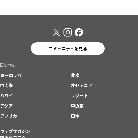
コミュニティを見る
国と地域
ヨーロッパ
北米
中南米
オセアニア
ハワイ
リゾート
アジア
中近東
アフリカ
日本
ウェブマガジン
特派員ブログ