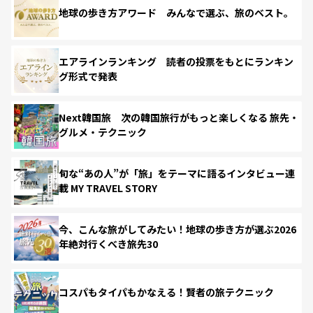
地球の歩き方アワード みんなで選ぶ、旅のベスト。
エアラインランキング 読者の投票をもとにランキン
グ形式で発表
Next韓国旅 次の韓国旅行がもっと楽しくなる 旅先・
グルメ・テクニック
旬な“あの人”が「旅」をテーマに語るインタビュー連
載 MY TRAVEL STORY
今、こんな旅がしてみたい！地球の歩き方が選ぶ2026
年絶対行くべき旅先30
コスパもタイパもかなえる！賢者の旅テクニック