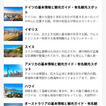
の城塞都市、穏やかなビーチリゾートまで多彩な表情を見
といった象徴的なスポットから、田舎町の古風な美しさま
せる。地方によって風土や気候が異なるスペインはその個
ドイツの基本情報と観光ガイド・有名観光スポッ
で、幅広い魅力が詰まっている。華麗な宮殿、歴史的な大
性で訪れる人を魅了する。 なお、新着のスペイン情報は
コ
聖堂、美しいビーチ、そして豊かな自然が、訪れる者を心
ト
ンテンツ一覧
を参照してほしい。
から魅了する。また、フランスは美食の国としても知ら
ドイツは、豊かな歴史と多彩な文化が交差するヨーロッパ
れ、フランス料理はユネスコ無形文化遺産にも登録されて
の中心に位置する国。中世の街並みが残るロマンチック街
いる。シャンパンの発祥地であるランス、プロヴァンスの
道から、未来を先取りするようなモダンな都市まで多様な
香り高いラベンダー畑など、多彩な楽しみ方が可能だ。さ
イギリス
顔を持つこの国は、どこを歩いても飽きることがない。ベ
らに、パリ以外の地域にも魅力が溢れており、どの街角に
ルリンの文化的活気、バイエルン州のアルプスの絶景、そ
イギリスは、古きよき伝統と最先端が共存する国。ウェス
も豊かな歴史と文化が息づいている。パリ以外の個性あふ
してライン川沿いのワイン畑といった風景は必見。ビール
トミンスター寺院や大英博物館のようなランドマーク、歴
れる地方に足を運ぶとそれぞれで全く異なる文化を体験で
とソーセージを味わいながら地元の人と過ごす楽しい時間
史ある大学都市、美しい丘陵地帯や牧歌的な風景など、エ
きるだろう。 なお、新着のフランス情報は
コンテンツ一覧
スイス
は、お酒好きな人にはぜひ体験してほしい。 なお、新着の
リアごとに異なる魅力がある。また、優雅なアフタヌーン
を参照してほしい。
ドイツ情報は
コンテンツ一覧
を参照してほしい。
ティー、ビール好きにはたまらない英国パブ、サッカー観
スイスの国土面積は九州ほどの広さだが、運行時刻が正確
戦など、本場だからこそできる体験も豊富。イギリスを旅
な交通網が整備されており、初心者でも安心して個人旅行
して楽しみつくそう。 なお、新着のイギリス情報は
コンテ
を楽しめる。日本同様に時刻表どおりの旅が可能だ。中世
アメリカの基本情報と観光ガイド・有名観光スポ
ンツ一覧
を参照してほしい。
の建物がそのまま残る町や、スイスならではのユニークな
博物館もあり、アルプス観光だけでなく町歩きも満喫する
ット
ことができる。国民の所得が高いため物価も高いが、旅行
アメリカ合衆国は、広大な土地と多様な文化が魅力の国。
者向けの交通パス提供のサービスもあり、うまく活用すれ
東海岸の都市部から西海岸のカリフォルニアまで、訪れる
ば市内交通費無料で観光を楽しむこともできる。 なお、新
場所ごとに異なる風景と体験が待っている。ニューヨーク
着のスイス情報は
コンテンツ一覧
を参照してほしい。
ハワイ
のような巨大都市は、観光、ショッピング、エンターテイ
ンメントが詰まった刺激的なスポットだ。一方、アメリカ
年間を通じて温暖な気候に恵まれ、多くの島で構成される
西部には大自然が広がり、グランドキャニオンやイエロー
ハワイは、どの島も独自の魅力をもっている。大自然の神
ストーン国立公園といった絶景が堪能できる。さらに、南
秘を感じたいなら、火山が生み出した壮大な景観を誇るハ
オーストラリアの基本情報と観光ガイド・有名観
部のニューオーリンズでは、音楽と美食が融合した独特の
ワイ島は見逃せない。また、定番の観光地といえばオアフ