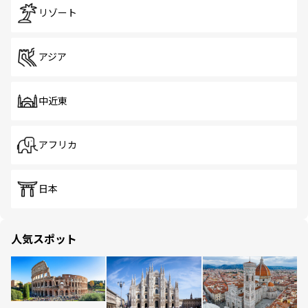
リゾート
アジア
中近東
アフリカ
日本
人気スポット