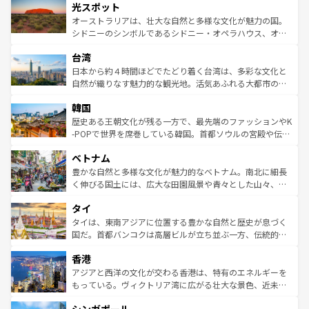
文化が魅力。旅行者はアメリカの各地域で異なる魅力を楽
島だが、静かな自然を求めるならマウイ島やカウアイ島が
光スポット
しみながら、その多様性と豊かな歴史を感じることができ
おすすめ。エメラルドグリーンに輝く海をはじめ、豊かな
オーストラリアは、壮大な自然と多様な文化が魅力の国。
るだろう。車でのロードトリップや列車の旅も、アメリカ
文化や歴史が息づいている。「アロハスピリット」と呼ば
シドニーのシンボルであるシドニー・オペラハウス、オー
ならではの贅沢な旅のスタイルだ。 なお、新着のアメリカ
れるおもてなしの心で訪れる人々を迎えてくれるハワイの
ストラリア東海岸北部に広がる大サンゴ礁地帯グレートバ
情報は
コンテンツ一覧
を参照してほしい。
人々、おいしいローカルフードやハワイアンミュージッ
台湾
リアリーフや大陸中央部にそびえるウルル（エアーズロッ
ク、伝統的なフラダンスなど、すべてがハワイの魅力を彩
ク）、タスマニアの美しい原生林やケアンズの熱帯雨林な
日本から約４時間ほどでたどり着く台湾は、多彩な文化と
っている。訪れるたびに新しい発見と感動が待っているハ
ど、見どころがたくさん。また、カフェやワイン、オージ
自然が織りなす魅力的な観光地。活気あふれる大都市の台
ワイを、存分に味わってほしい。 なお、新着のハワイ情報
ービーフなどの食文化も豊かで、美味しいものであふれて
北やノスタルジックな町並みが人気な九份（ジォウフェ
は
コンテンツ一覧
を参照してほしい。
韓国
いる。アクティビティも充実しており、サーフィンやダイ
ン）、静ひつな山岳地帯である台湾東部など、都市の喧騒
ビング、ハイキングなど、アウトドア好きにはたまらな
と山間の静けさが共存しており、訪れる人に新しい発見と
歴史ある王朝文化が残る一方で、最先端のファッションやK
い。オーストラリアの多彩な魅力を存分に味わいつくそ
驚きをもたらしてくれる。また、奥深い台湾の食文化も魅
-POPで世界を席巻している韓国。首都ソウルの宮殿や伝統
う。 なお、新着のオーストラリア情報は
コンテンツ一覧
を
力で、夜市などの屋台グルメから高級料理、ヘルシーで美
家屋が並ぶエリアでは韓国の歴史と文化に浸ることがで
参照してほしい。
ベトナム
容にもいいと評判のスイーツなど、バラエティ豊かな料理
き、地方に足を延ばせば四季折々の自然美を楽しむことが
が味わえる。 なお、新着の台湾情報は
コンテンツ一覧
を参
できる。そして、キムチや焼肉、絶品のストリートフード
豊かな自然と多様な文化が魅力的なベトナム。南北に細長
照してほしい。
まで、さまざまな韓国料理が待っている。夜には、韓国な
く伸びる国土には、広大な田園風景や青々とした山々、世
らではのナイトライフも堪能できる。あたたかいホスピタ
界遺産に登録された壮大な自然景観が点在し、都市部では
タイ
リティに包まれながら、韓国の多彩な魅力を心ゆくまで味
急速な発展と共に伝統が息づく。ハノイの古い町並みやホ
わってみてほしい。 なお、新着の韓国情報は
コンテンツ一
ーチミン市のフランス統治時代の建物も、独特の雰囲気を
タイは、東南アジアに位置する豊かな自然と歴史が息づく
覧
を参照してほしい。
醸し出している。また、バラエティの豊かさとおいしさで
国だ。首都バンコクは高層ビルが立ち並ぶ一方、伝統的な
世界中の食通を魅了してやまないベトナム料理も魅力のひ
寺院や市場がいたるところに点在し、古きよき文化と現代
香港
とつ。フォーやバインミー、ベトナムコーヒーなどは、ぜ
の活気が交差している。北部ではチェンマイなどの山岳地
ひ現地で味わいたい。どの地域を訪れてもあたたかい人々
帯で自然と触れ合い、南部ではプーケットやクラビの美し
アジアと西洋の文化が交わる香港は、特有のエネルギーを
が旅行者を迎えてくれるので、きっと忘れられない旅にな
いビーチでリゾート気分を楽しむことができる。タイ料理
もっている。ヴィクトリア湾に広がる壮大な景色、近未来
るはずだ。 なお、新着のベトナム情報は
コンテンツ一覧
を
は世界的に有名で、屋台から高級レストランまで味覚を刺
的なアートスポット、そして歴史と現代が融合した町並
参照してほしい。
激する。気候は一年中温暖で、どの季節にも異なる楽しみ