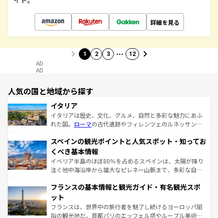
イド。
詳細を見る
…
1
2
3
12
AD
AD
人気の国と地域から探す
イタリア
イタリアは歴史、文化、グルメ、自然と多彩な魅力にあふ
れた国。
ローマ
の古代遺跡やフィレンツェのルネッサンス
美術、ヴェネツィアの運河など、歴史あるスポットはもち
スペインの観光ポイントと人気スポット・知ってお
ろん、トスカーナの美しい田園風景やアマルフィ海岸の絶
景など、自然景観も見逃せない。観光の合間には、本場の
くべき基本情報
ピザやパスタなど、絶品のイタリア料理を堪能することも
イベリア半島のほぼ80％を占めるスペインは、太陽が降り
できる。朝目覚めてから夜眠るまで、すべての瞬間を楽し
注ぐ地中海沿岸から雄大なピレネー山脈まで、多彩な自然
ませてくれるイタリアで、忘れられない旅をしてみよう！
と文化が詰まったヨーロッパ屈指の旅行先だ。多様な地域
なお、新着のイタリア情報は
コンテンツ一覧
を参照してほ
フランスの基本情報と観光ガイド・有名観光スポ
文化が根付くこの国では、情熱的なフラメンコ、熱気あふ
しい。
れる闘牛、そして美味しいタパスが生活の一部となってい
ット
る。首都マドリードの洗練された雰囲気や、バルセロナの
フランスは、世界中の旅行者を魅了し続けるヨーロッパ屈
アートに溢れた街角から、地方では古代ローマ遺跡や中世
指の観光地だ。首都パリのエッフェル塔やルーブル美術館