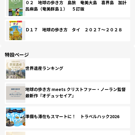
０２ 地球の歩き方 島旅 奄美大島 喜界島 加計
呂麻島（奄美群島１） ５訂版
Ｄ１７ 地球の歩き方 タイ ２０２７～２０２８
特設ページ
世界遺産ランキング
地球の歩き方 meets クリストファー・ノーラン監督
最新作『オデュッセイア』
準備も滞在もスマートに！ トラベルハック2026