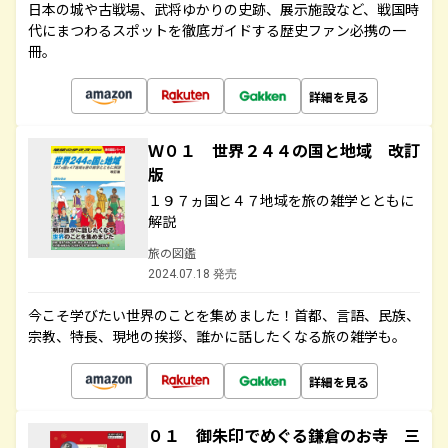
日本の城や古戦場、武将ゆかりの史跡、展示施設など、戦国時
代にまつわるスポットを徹底ガイドする歴史ファン必携の一
冊。
詳細を見る
Ｗ０１ 世界２４４の国と地域 改訂
版
１９７ヵ国と４７地域を旅の雑学とともに
解説
旅の図鑑
2024.07.18 発売
今こそ学びたい世界のことを集めました！首都、言語、民族、
宗教、特長、現地の挨拶、誰かに話したくなる旅の雑学も。
詳細を見る
０１ 御朱印でめぐる鎌倉のお寺 三