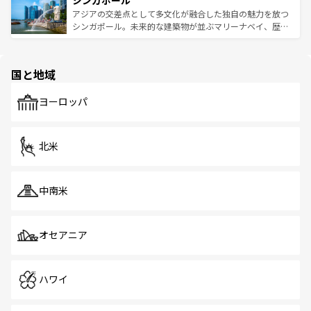
シンガポール
み、どこを訪れても感動するはず。観光スポットが密集し
が待っている。親しみやすいタイの人々、仏教を中心とし
ており、効率よく見どころを回れるのも魅力。息をのむよ
アジアの交差点として多文化が融合した独自の魅力を放つ
た文化、そして多様な観光資源が、訪れる旅人を魅了し続
うな絶景から文化的な体験まで、香港を存分に楽しみ尽く
シンガポール。未来的な建築物が並ぶマリーナベイ、歴史
ける。 なお、新着のタイ情報は
コンテンツ一覧
を参照して
そう。 なお、新着の香港情報は
コンテンツ一覧
を参照して
と伝統を感じられるエスニックタウン、多数の緑豊かな公
ほしい。
ほしい。
園や自然保護区など、自然が調和した近代的な景観と文化
の多様性あふれるカラフルな町は、どこを歩いても新しい
国と地域
発見がある。さらに、治安のよさや充実した公共交通機関
も、旅行者にとっては魅力的なポイント。グルメも豊富
で、ホーカーズは地元の風情を楽しめる外せないスポット
ヨーロッパ
だ。訪れる人を飽きさせないシンガポールで、多様な魅力
を体感しよう。 なお、新着のシンガポール情報は
コンテン
ツ一覧
を参照してほしい。
北米
中南米
オセアニア
ハワイ