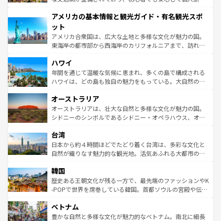
して楽しみつくそう。 なお、新着のイギリス情報は
コンテ
を楽しめる。日本同様に時刻表どおりの旅が可能だ。中世
アメリカの基本情報と観光ガイド・有名観光スポ
ンツ一覧
を参照してほしい。
の建物がそのまま残る町や、スイスならではのユニークな
博物館もあり、アルプス観光だけでなく町歩きも満喫する
ット
ことができる。国民の所得が高いため物価も高いが、旅行
アメリカ合衆国は、広大な土地と多様な文化が魅力の国。
者向けの交通パス提供のサービスもあり、うまく活用すれ
東海岸の都市部から西海岸のカリフォルニアまで、訪れる
ば市内交通費無料で観光を楽しむこともできる。 なお、新
場所ごとに異なる風景と体験が待っている。ニューヨーク
着のスイス情報は
コンテンツ一覧
を参照してほしい。
ハワイ
のような巨大都市は、観光、ショッピング、エンターテイ
ンメントが詰まった刺激的なスポットだ。一方、アメリカ
年間を通じて温暖な気候に恵まれ、多くの島で構成される
西部には大自然が広がり、グランドキャニオンやイエロー
ハワイは、どの島も独自の魅力をもっている。大自然の神
ストーン国立公園といった絶景が堪能できる。さらに、南
秘を感じたいなら、火山が生み出した壮大な景観を誇るハ
オーストラリア
部のニューオーリンズでは、音楽と美食が融合した独特の
ワイ島は見逃せない。また、定番の観光地といえばオアフ
文化が魅力。旅行者はアメリカの各地域で異なる魅力を楽
島だが、静かな自然を求めるならマウイ島やカウアイ島が
オーストラリアは、壮大な自然と多様な文化が魅力の国。
しみながら、その多様性と豊かな歴史を感じることができ
おすすめ。エメラルドグリーンに輝く海をはじめ、豊かな
シドニーのシンボルであるシドニー・オペラハウス、オー
るだろう。車でのロードトリップや列車の旅も、アメリカ
文化や歴史が息づいている。「アロハスピリット」と呼ば
ストラリア東海岸北部に広がる大サンゴ礁地帯グレートバ
ならではの贅沢な旅のスタイルだ。 なお、新着のアメリカ
台湾
れるおもてなしの心で訪れる人々を迎えてくれるハワイの
リアリーフや大陸中央部にそびえるウルル（エアーズロッ
情報は
コンテンツ一覧
を参照してほしい。
人々、おいしいローカルフードやハワイアンミュージッ
ク）、タスマニアの美しい原生林やケアンズの熱帯雨林な
日本から約４時間ほどでたどり着く台湾は、多彩な文化と
ク、伝統的なフラダンスなど、すべてがハワイの魅力を彩
ど、見どころがたくさん。また、カフェやワイン、オージ
自然が織りなす魅力的な観光地。活気あふれる大都市の台
っている。訪れるたびに新しい発見と感動が待っているハ
ービーフなどの食文化も豊かで、美味しいものであふれて
北やノスタルジックな町並みが人気な九份（ジォウフェ
ワイを、存分に味わってほしい。 なお、新着のハワイ情報
韓国
いる。アクティビティも充実しており、サーフィンやダイ
ン）、静ひつな山岳地帯である台湾東部など、都市の喧騒
は
コンテンツ一覧
を参照してほしい。
ビング、ハイキングなど、アウトドア好きにはたまらな
と山間の静けさが共存しており、訪れる人に新しい発見と
歴史ある王朝文化が残る一方で、最先端のファッションやK
い。オーストラリアの多彩な魅力を存分に味わいつくそ
驚きをもたらしてくれる。また、奥深い台湾の食文化も魅
-POPで世界を席巻している韓国。首都ソウルの宮殿や伝統
う。 なお、新着のオーストラリア情報は
コンテンツ一覧
を
力で、夜市などの屋台グルメから高級料理、ヘルシーで美
家屋が並ぶエリアでは韓国の歴史と文化に浸ることがで
参照してほしい。
ベトナム
容にもいいと評判のスイーツなど、バラエティ豊かな料理
き、地方に足を延ばせば四季折々の自然美を楽しむことが
が味わえる。 なお、新着の台湾情報は
コンテンツ一覧
を参
できる。そして、キムチや焼肉、絶品のストリートフード
豊かな自然と多様な文化が魅力的なベトナム。南北に細長