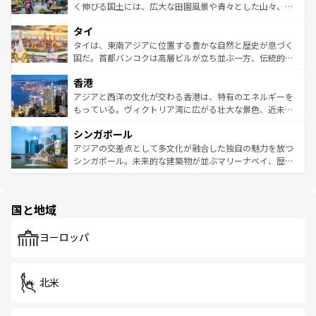
照してほしい。
まで、さまざまな韓国料理が待っている。夜には、韓国な
く伸びる国土には、広大な田園風景や青々とした山々、世
らではのナイトライフも堪能できる。あたたかいホスピタ
界遺産に登録された壮大な自然景観が点在し、都市部では
タイ
リティに包まれながら、韓国の多彩な魅力を心ゆくまで味
急速な発展と共に伝統が息づく。ハノイの古い町並みやホ
わってみてほしい。 なお、新着の韓国情報は
コンテンツ一
ーチミン市のフランス統治時代の建物も、独特の雰囲気を
タイは、東南アジアに位置する豊かな自然と歴史が息づく
覧
を参照してほしい。
醸し出している。また、バラエティの豊かさとおいしさで
国だ。首都バンコクは高層ビルが立ち並ぶ一方、伝統的な
世界中の食通を魅了してやまないベトナム料理も魅力のひ
寺院や市場がいたるところに点在し、古きよき文化と現代
香港
とつ。フォーやバインミー、ベトナムコーヒーなどは、ぜ
の活気が交差している。北部ではチェンマイなどの山岳地
ひ現地で味わいたい。どの地域を訪れてもあたたかい人々
帯で自然と触れ合い、南部ではプーケットやクラビの美し
アジアと西洋の文化が交わる香港は、特有のエネルギーを
が旅行者を迎えてくれるので、きっと忘れられない旅にな
いビーチでリゾート気分を楽しむことができる。タイ料理
もっている。ヴィクトリア湾に広がる壮大な景色、近未来
るはずだ。 なお、新着のベトナム情報は
コンテンツ一覧
を
は世界的に有名で、屋台から高級レストランまで味覚を刺
的なアートスポット、そして歴史と現代が融合した町並
参照してほしい。
シンガポール
激する。気候は一年中温暖で、どの季節にも異なる楽しみ
み、どこを訪れても感動するはず。観光スポットが密集し
が待っている。親しみやすいタイの人々、仏教を中心とし
ており、効率よく見どころを回れるのも魅力。息をのむよ
アジアの交差点として多文化が融合した独自の魅力を放つ
た文化、そして多様な観光資源が、訪れる旅人を魅了し続
うな絶景から文化的な体験まで、香港を存分に楽しみ尽く
シンガポール。未来的な建築物が並ぶマリーナベイ、歴史
ける。 なお、新着のタイ情報は
コンテンツ一覧
を参照して
そう。 なお、新着の香港情報は
コンテンツ一覧
を参照して
と伝統を感じられるエスニックタウン、多数の緑豊かな公
ほしい。
ほしい。
園や自然保護区など、自然が調和した近代的な景観と文化
の多様性あふれるカラフルな町は、どこを歩いても新しい
国と地域
発見がある。さらに、治安のよさや充実した公共交通機関
も、旅行者にとっては魅力的なポイント。グルメも豊富
で、ホーカーズは地元の風情を楽しめる外せないスポット
ヨーロッパ
だ。訪れる人を飽きさせないシンガポールで、多様な魅力
を体感しよう。 なお、新着のシンガポール情報は
コンテン
ツ一覧
を参照してほしい。
北米