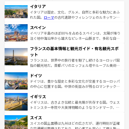
イタリア
イタリアは歴史、文化、グルメ、自然と多彩な魅力にあふ
れた国。
ローマ
の古代遺跡やフィレンツェのルネッサンス
美術、ヴェネツィアの運河など、歴史あるスポットはもち
スペイン
ろん、トスカーナの美しい田園風景やアマルフィ海岸の絶
景など、自然景観も見逃せない。観光の合間には、本場の
イベリア半島のほぼ80％を占めるスペインは、太陽が降り
ピザやパスタなど、絶品のイタリア料理を堪能することも
注ぐ地中海沿岸から雄大なピレネー山脈まで、多彩な自然
できる。朝目覚めてから夜眠るまで、すべての瞬間を楽し
と文化が詰まったヨーロッパ屈指の旅行先だ。多様な地域
フランスの基本情報と観光ガイド・有名観光スポ
ませてくれるイタリアで、忘れられない旅をしてみよう！
文化が根付くこの国では、情熱的なフラメンコ、熱気あふ
なお、新着のイタリア情報は
コンテンツ一覧
を参照してほ
れる闘牛、そして美味しいタパスが生活の一部となってい
ット
しい。
る。首都マドリードの洗練された雰囲気や、バルセロナの
フランスは、世界中の旅行者を魅了し続けるヨーロッパ屈
アートに溢れた街角から、地方では古代ローマ遺跡や中世
指の観光地だ。首都パリのエッフェル塔やルーブル美術館
の城塞都市、穏やかなビーチリゾートまで多彩な表情を見
といった象徴的なスポットから、田舎町の古風な美しさま
せる。地方によって風土や気候が異なるスペインはその個
ドイツ
で、幅広い魅力が詰まっている。華麗な宮殿、歴史的な大
性で訪れる人を魅了する。 なお、新着のスペイン情報は
コ
聖堂、美しいビーチ、そして豊かな自然が、訪れる者を心
ドイツは、豊かな歴史と多彩な文化が交差するヨーロッパ
ンテンツ一覧
を参照してほしい。
から魅了する。また、フランスは美食の国としても知ら
の中心に位置する国。中世の街並みが残るロマンチック街
れ、フランス料理はユネスコ無形文化遺産にも登録されて
道から、未来を先取りするようなモダンな都市まで多様な
イギリス
いる。シャンパンの発祥地であるランス、プロヴァンスの
顔を持つこの国は、どこを歩いても飽きることがない。ベ
香り高いラベンダー畑など、多彩な楽しみ方が可能だ。さ
ルリンの文化的活気、バイエルン州のアルプスの絶景、そ
イギリスは、古きよき伝統と最先端が共存する国。ウェス
らに、パリ以外の地域にも魅力が溢れており、どの街角に
してライン川沿いのワイン畑といった風景は必見。ビール
トミンスター寺院や大英博物館のようなランドマーク、歴
も豊かな歴史と文化が息づいている。パリ以外の個性あふ
とソーセージを味わいながら地元の人と過ごす楽しい時間
史ある大学都市、美しい丘陵地帯や牧歌的な風景など、エ
れる地方に足を運ぶとそれぞれで全く異なる文化を体験で
スイス
は、お酒好きな人にはぜひ体験してほしい。 なお、新着の
リアごとに異なる魅力がある。また、優雅なアフタヌーン
きるだろう。 なお、新着のフランス情報は
コンテンツ一覧
ドイツ情報は
コンテンツ一覧
を参照してほしい。
ティー、ビール好きにはたまらない英国パブ、サッカー観
スイスの国土面積は九州ほどの広さだが、運行時刻が正確
を参照してほしい。
戦など、本場だからこそできる体験も豊富。イギリスを旅
な交通網が整備されており、初心者でも安心して個人旅行