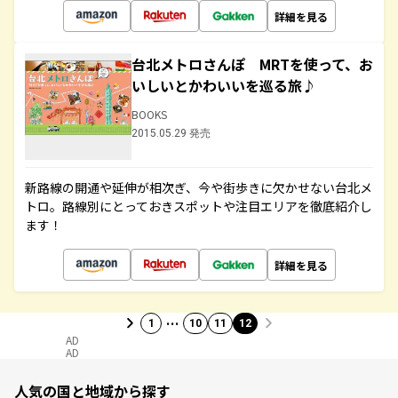
詳細を見る
台北メトロさんぽ MRTを使って、お
いしいとかわいいを巡る旅♪
BOOKS
2015.05.29 発売
新路線の開通や延伸が相次ぎ、今や街歩きに欠かせない台北メ
トロ。路線別にとっておきスポットや注目エリアを徹底紹介し
ます！
詳細を見る
…
1
10
11
12
AD
AD
人気の国と地域から探す