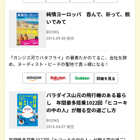
純情ヨーロッパ 呑んで、祈って、脱
いでみて
BOOKS
2016.09.30 発売
『ガンジス河でバタフライ』の著者たかのてるこ、会社を辞
め、ヌーディスト・ビーチの聖地で真っ裸になる！
詳細を見る
パラダイス山元の飛行機のある暮ら
し 年間最多搭乗1022回「ヒコーキ
の中の人」が贈る空の過ごし方
BOOKS
2016.04.07 発売
年間最多搭乗1022回「ヒコーキの中の人」が贈る空の過ごし