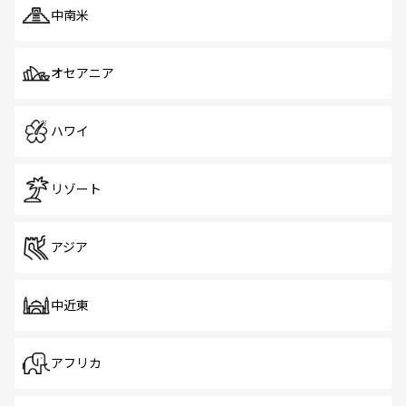
中南米
オセアニア
ハワイ
リゾート
アジア
中近東
アフリカ