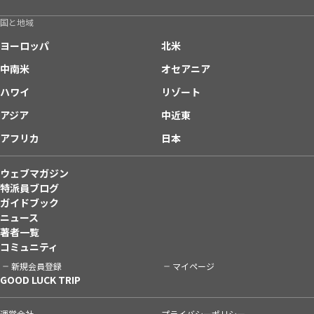
国と地域
ヨーロッパ
北米
中南米
オセアニア
ハワイ
リゾート
アジア
中近東
アフリカ
日本
ウェブマガジン
特派員ブログ
ガイドブック
ニュース
著者一覧
コミュニティ
新規会員登録
マイページ
GOOD LUCK TRIP
運営会社
プライバシーポリシー