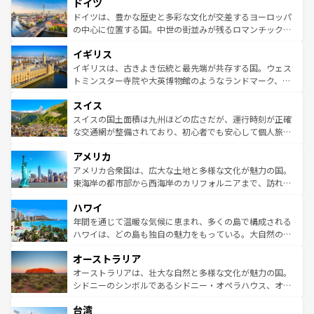
せる。地方によって風土や気候が異なるスペインはその個
ドイツ
で、幅広い魅力が詰まっている。華麗な宮殿、歴史的な大
性で訪れる人を魅了する。 なお、新着のスペイン情報は
コ
聖堂、美しいビーチ、そして豊かな自然が、訪れる者を心
ドイツは、豊かな歴史と多彩な文化が交差するヨーロッパ
ンテンツ一覧
を参照してほしい。
から魅了する。また、フランスは美食の国としても知ら
の中心に位置する国。中世の街並みが残るロマンチック街
れ、フランス料理はユネスコ無形文化遺産にも登録されて
道から、未来を先取りするようなモダンな都市まで多様な
イギリス
いる。シャンパンの発祥地であるランス、プロヴァンスの
顔を持つこの国は、どこを歩いても飽きることがない。ベ
香り高いラベンダー畑など、多彩な楽しみ方が可能だ。さ
ルリンの文化的活気、バイエルン州のアルプスの絶景、そ
イギリスは、古きよき伝統と最先端が共存する国。ウェス
らに、パリ以外の地域にも魅力が溢れており、どの街角に
してライン川沿いのワイン畑といった風景は必見。ビール
トミンスター寺院や大英博物館のようなランドマーク、歴
も豊かな歴史と文化が息づいている。パリ以外の個性あふ
とソーセージを味わいながら地元の人と過ごす楽しい時間
史ある大学都市、美しい丘陵地帯や牧歌的な風景など、エ
れる地方に足を運ぶとそれぞれで全く異なる文化を体験で
スイス
は、お酒好きな人にはぜひ体験してほしい。 なお、新着の
リアごとに異なる魅力がある。また、優雅なアフタヌーン
きるだろう。 なお、新着のフランス情報は
コンテンツ一覧
ドイツ情報は
コンテンツ一覧
を参照してほしい。
ティー、ビール好きにはたまらない英国パブ、サッカー観
スイスの国土面積は九州ほどの広さだが、運行時刻が正確
を参照してほしい。
戦など、本場だからこそできる体験も豊富。イギリスを旅
な交通網が整備されており、初心者でも安心して個人旅行
して楽しみつくそう。 なお、新着のイギリス情報は
コンテ
を楽しめる。日本同様に時刻表どおりの旅が可能だ。中世
アメリカ
ンツ一覧
を参照してほしい。
の建物がそのまま残る町や、スイスならではのユニークな
博物館もあり、アルプス観光だけでなく町歩きも満喫する
アメリカ合衆国は、広大な土地と多様な文化が魅力の国。
ことができる。国民の所得が高いため物価も高いが、旅行
東海岸の都市部から西海岸のカリフォルニアまで、訪れる
者向けの交通パス提供のサービスもあり、うまく活用すれ
場所ごとに異なる風景と体験が待っている。ニューヨーク
ハワイ
ば市内交通費無料で観光を楽しむこともできる。 なお、新
のような巨大都市は、観光、ショッピング、エンターテイ
着のスイス情報は
コンテンツ一覧
を参照してほしい。
ンメントが詰まった刺激的なスポットだ。一方、アメリカ
年間を通じて温暖な気候に恵まれ、多くの島で構成される
西部には大自然が広がり、グランドキャニオンやイエロー
ハワイは、どの島も独自の魅力をもっている。大自然の神
ストーン国立公園といった絶景が堪能できる。さらに、南
秘を感じたいなら、火山が生み出した壮大な景観を誇るハ
オーストラリア
部のニューオーリンズでは、音楽と美食が融合した独特の
ワイ島は見逃せない。また、定番の観光地といえばオアフ
文化が魅力。旅行者はアメリカの各地域で異なる魅力を楽
島だが、静かな自然を求めるならマウイ島やカウアイ島が
オーストラリアは、壮大な自然と多様な文化が魅力の国。
しみながら、その多様性と豊かな歴史を感じることができ
おすすめ。エメラルドグリーンに輝く海をはじめ、豊かな
シドニーのシンボルであるシドニー・オペラハウス、オー
るだろう。車でのロードトリップや列車の旅も、アメリカ
文化や歴史が息づいている。「アロハスピリット」と呼ば
ストラリア東海岸北部に広がる大サンゴ礁地帯グレートバ
ならではの贅沢な旅のスタイルだ。 なお、新着のアメリカ
台湾
れるおもてなしの心で訪れる人々を迎えてくれるハワイの
リアリーフや大陸中央部にそびえるウルル（エアーズロッ