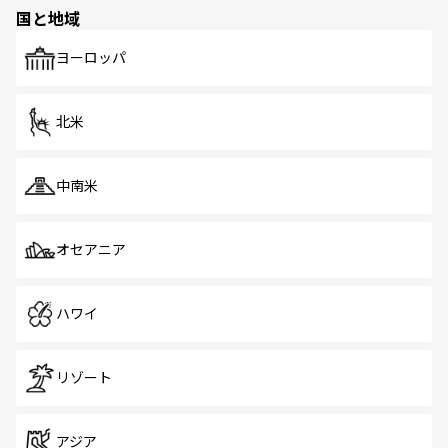
の多様性あふれるカラフルな町は、どこを歩いても新しい
国と地域
発見がある。さらに、治安のよさや充実した公共交通機関
も、旅行者にとっては魅力的なポイント。グルメも豊富
で、ホーカーズは地元の風情を楽しめる外せないスポット
ヨーロッパ
だ。訪れる人を飽きさせないシンガポールで、多様な魅力
を体感しよう。 なお、新着のシンガポール情報は
コンテン
ツ一覧
を参照してほしい。
北米
中南米
オセアニア
ハワイ
リゾート
アジア