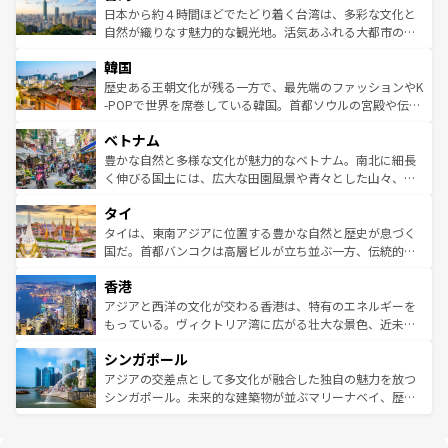
情報は
コンテンツ一覧
を参照してほしい。
人々、おいしいローカルフードやハワイアンミュージッ
ク）、タスマニアの美しい原生林やケアンズの熱帯雨林な
日本から約４時間ほどでたどり着く台湾は、多彩な文化と
ク、伝統的なフラダンスなど、すべてがハワイの魅力を彩
ど、見どころがたくさん。また、カフェやワイン、オージ
自然が織りなす魅力的な観光地。活気あふれる大都市の台
っている。訪れるたびに新しい発見と感動が待っているハ
ービーフなどの食文化も豊かで、美味しいものであふれて
北やノスタルジックな町並みが人気な九份（ジォウフェ
ワイを、存分に味わってほしい。 なお、新着のハワイ情報
韓国
いる。アクティビティも充実しており、サーフィンやダイ
ン）、静ひつな山岳地帯である台湾東部など、都市の喧騒
は
コンテンツ一覧
を参照してほしい。
ビング、ハイキングなど、アウトドア好きにはたまらな
と山間の静けさが共存しており、訪れる人に新しい発見と
歴史ある王朝文化が残る一方で、最先端のファッションやK
い。オーストラリアの多彩な魅力を存分に味わいつくそ
驚きをもたらしてくれる。また、奥深い台湾の食文化も魅
-POPで世界を席巻している韓国。首都ソウルの宮殿や伝統
う。 なお、新着のオーストラリア情報は
コンテンツ一覧
を
力で、夜市などの屋台グルメから高級料理、ヘルシーで美
家屋が並ぶエリアでは韓国の歴史と文化に浸ることがで
参照してほしい。
ベトナム
容にもいいと評判のスイーツなど、バラエティ豊かな料理
き、地方に足を延ばせば四季折々の自然美を楽しむことが
が味わえる。 なお、新着の台湾情報は
コンテンツ一覧
を参
できる。そして、キムチや焼肉、絶品のストリートフード
豊かな自然と多様な文化が魅力的なベトナム。南北に細長
照してほしい。
まで、さまざまな韓国料理が待っている。夜には、韓国な
く伸びる国土には、広大な田園風景や青々とした山々、世
らではのナイトライフも堪能できる。あたたかいホスピタ
界遺産に登録された壮大な自然景観が点在し、都市部では
タイ
リティに包まれながら、韓国の多彩な魅力を心ゆくまで味
急速な発展と共に伝統が息づく。ハノイの古い町並みやホ
わってみてほしい。 なお、新着の韓国情報は
コンテンツ一
ーチミン市のフランス統治時代の建物も、独特の雰囲気を
タイは、東南アジアに位置する豊かな自然と歴史が息づく
覧
を参照してほしい。
醸し出している。また、バラエティの豊かさとおいしさで
国だ。首都バンコクは高層ビルが立ち並ぶ一方、伝統的な
世界中の食通を魅了してやまないベトナム料理も魅力のひ
寺院や市場がいたるところに点在し、古きよき文化と現代
香港
とつ。フォーやバインミー、ベトナムコーヒーなどは、ぜ
の活気が交差している。北部ではチェンマイなどの山岳地
ひ現地で味わいたい。どの地域を訪れてもあたたかい人々
帯で自然と触れ合い、南部ではプーケットやクラビの美し
アジアと西洋の文化が交わる香港は、特有のエネルギーを
が旅行者を迎えてくれるので、きっと忘れられない旅にな
いビーチでリゾート気分を楽しむことができる。タイ料理
もっている。ヴィクトリア湾に広がる壮大な景色、近未来
るはずだ。 なお、新着のベトナム情報は
コンテンツ一覧
を
は世界的に有名で、屋台から高級レストランまで味覚を刺
的なアートスポット、そして歴史と現代が融合した町並
参照してほしい。
シンガポール
激する。気候は一年中温暖で、どの季節にも異なる楽しみ
み、どこを訪れても感動するはず。観光スポットが密集し
が待っている。親しみやすいタイの人々、仏教を中心とし
ており、効率よく見どころを回れるのも魅力。息をのむよ
アジアの交差点として多文化が融合した独自の魅力を放つ
た文化、そして多様な観光資源が、訪れる旅人を魅了し続
うな絶景から文化的な体験まで、香港を存分に楽しみ尽く
シンガポール。未来的な建築物が並ぶマリーナベイ、歴史
ける。 なお、新着のタイ情報は
コンテンツ一覧
を参照して
そう。 なお、新着の香港情報は
コンテンツ一覧
を参照して
と伝統を感じられるエスニックタウン、多数の緑豊かな公
ほしい。
ほしい。
園や自然保護区など、自然が調和した近代的な景観と文化