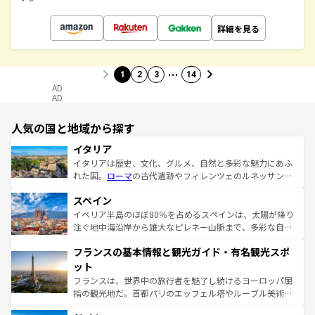
詳細を見る
…
1
2
3
14
AD
AD
人気の国と地域から探す
イタリア
イタリアは歴史、文化、グルメ、自然と多彩な魅力にあふ
れた国。
ローマ
の古代遺跡やフィレンツェのルネッサンス
美術、ヴェネツィアの運河など、歴史あるスポットはもち
スペイン
ろん、トスカーナの美しい田園風景やアマルフィ海岸の絶
景など、自然景観も見逃せない。観光の合間には、本場の
イベリア半島のほぼ80％を占めるスペインは、太陽が降り
ピザやパスタなど、絶品のイタリア料理を堪能することも
注ぐ地中海沿岸から雄大なピレネー山脈まで、多彩な自然
できる。朝目覚めてから夜眠るまで、すべての瞬間を楽し
と文化が詰まったヨーロッパ屈指の旅行先だ。多様な地域
フランスの基本情報と観光ガイド・有名観光スポ
ませてくれるイタリアで、忘れられない旅をしてみよう！
文化が根付くこの国では、情熱的なフラメンコ、熱気あふ
なお、新着のイタリア情報は
コンテンツ一覧
を参照してほ
れる闘牛、そして美味しいタパスが生活の一部となってい
ット
しい。
る。首都マドリードの洗練された雰囲気や、バルセロナの
フランスは、世界中の旅行者を魅了し続けるヨーロッパ屈
アートに溢れた街角から、地方では古代ローマ遺跡や中世
指の観光地だ。首都パリのエッフェル塔やルーブル美術館
の城塞都市、穏やかなビーチリゾートまで多彩な表情を見
といった象徴的なスポットから、田舎町の古風な美しさま