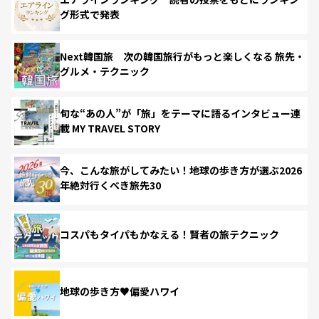
グ形式で発表
Next韓国旅 次の韓国旅行がもっと楽しくなる 旅先・
グルメ・テクニック
旬な“あの人”が「旅」をテーマに語るインタビュー連
載 MY TRAVEL STORY
今、こんな旅がしてみたい！地球の歩き方が選ぶ2026
年絶対行くべき旅先30
コスパもタイパもかなえる！賢者の旅テクニック
地球の歩き方♥偏愛ハワイ