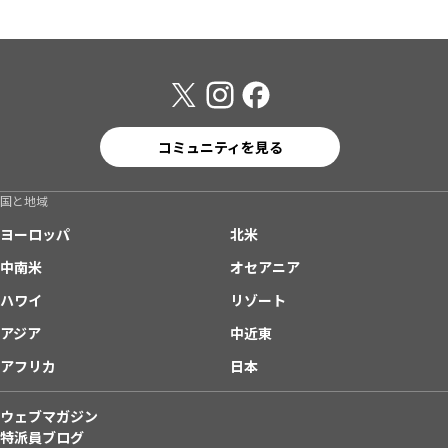
コミュニティを見る
国と地域
ヨーロッパ
北米
中南米
オセアニア
ハワイ
リゾート
アジア
中近東
アフリカ
日本
ウェブマガジン
特派員ブログ