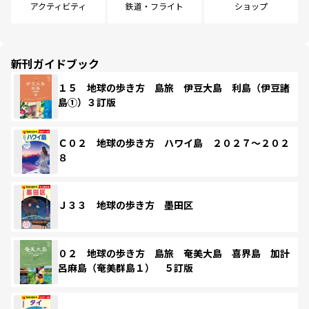
アクティビティ
鉄道・フライト
ショップ
新刊ガイドブック
１５ 地球の歩き方 島旅 伊豆大島 利島（伊豆諸
島①）３訂版
Ｃ０２ 地球の歩き方 ハワイ島 ２０２７～２０２
８
Ｊ３３ 地球の歩き方 墨田区
０２ 地球の歩き方 島旅 奄美大島 喜界島 加計
呂麻島（奄美群島１） ５訂版