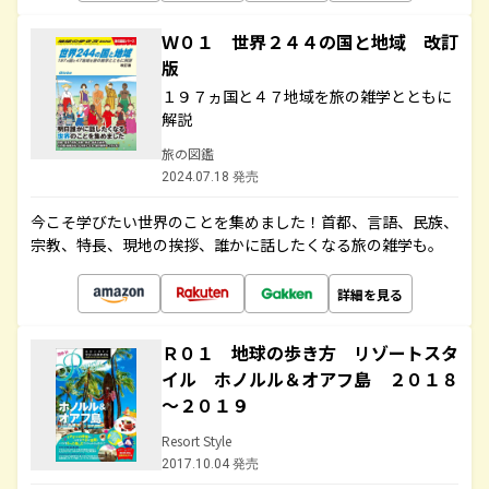
Ｗ０１ 世界２４４の国と地域 改訂
版
１９７ヵ国と４７地域を旅の雑学とともに
解説
旅の図鑑
2024.07.18 発売
今こそ学びたい世界のことを集めました！首都、言語、民族、
宗教、特長、現地の挨拶、誰かに話したくなる旅の雑学も。
詳細を見る
Ｒ０１ 地球の歩き方 リゾートスタ
イル ホノルル＆オアフ島 ２０１８
～２０１９
Resort Style
2017.10.04 発売