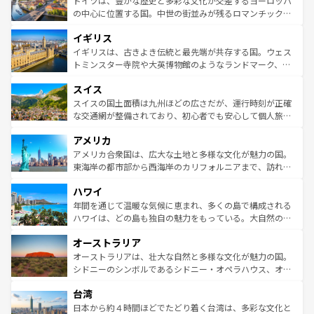
ドイツは、豊かな歴史と多彩な文化が交差するヨーロッパ
ンテンツ一覧
を参照してほしい。
から魅了する。また、フランスは美食の国としても知ら
の中心に位置する国。中世の街並みが残るロマンチック街
れ、フランス料理はユネスコ無形文化遺産にも登録されて
道から、未来を先取りするようなモダンな都市まで多様な
イギリス
いる。シャンパンの発祥地であるランス、プロヴァンスの
顔を持つこの国は、どこを歩いても飽きることがない。ベ
香り高いラベンダー畑など、多彩な楽しみ方が可能だ。さ
ルリンの文化的活気、バイエルン州のアルプスの絶景、そ
イギリスは、古きよき伝統と最先端が共存する国。ウェス
らに、パリ以外の地域にも魅力が溢れており、どの街角に
してライン川沿いのワイン畑といった風景は必見。ビール
トミンスター寺院や大英博物館のようなランドマーク、歴
も豊かな歴史と文化が息づいている。パリ以外の個性あふ
とソーセージを味わいながら地元の人と過ごす楽しい時間
史ある大学都市、美しい丘陵地帯や牧歌的な風景など、エ
れる地方に足を運ぶとそれぞれで全く異なる文化を体験で
スイス
は、お酒好きな人にはぜひ体験してほしい。 なお、新着の
リアごとに異なる魅力がある。また、優雅なアフタヌーン
きるだろう。 なお、新着のフランス情報は
コンテンツ一覧
ドイツ情報は
コンテンツ一覧
を参照してほしい。
ティー、ビール好きにはたまらない英国パブ、サッカー観
スイスの国土面積は九州ほどの広さだが、運行時刻が正確
を参照してほしい。
戦など、本場だからこそできる体験も豊富。イギリスを旅
な交通網が整備されており、初心者でも安心して個人旅行
して楽しみつくそう。 なお、新着のイギリス情報は
コンテ
を楽しめる。日本同様に時刻表どおりの旅が可能だ。中世
アメリカ
ンツ一覧
を参照してほしい。
の建物がそのまま残る町や、スイスならではのユニークな
博物館もあり、アルプス観光だけでなく町歩きも満喫する
アメリカ合衆国は、広大な土地と多様な文化が魅力の国。
ことができる。国民の所得が高いため物価も高いが、旅行
東海岸の都市部から西海岸のカリフォルニアまで、訪れる
者向けの交通パス提供のサービスもあり、うまく活用すれ
場所ごとに異なる風景と体験が待っている。ニューヨーク
ハワイ
ば市内交通費無料で観光を楽しむこともできる。 なお、新
のような巨大都市は、観光、ショッピング、エンターテイ
着のスイス情報は
コンテンツ一覧
を参照してほしい。
ンメントが詰まった刺激的なスポットだ。一方、アメリカ
年間を通じて温暖な気候に恵まれ、多くの島で構成される
西部には大自然が広がり、グランドキャニオンやイエロー
ハワイは、どの島も独自の魅力をもっている。大自然の神
ストーン国立公園といった絶景が堪能できる。さらに、南
秘を感じたいなら、火山が生み出した壮大な景観を誇るハ
オーストラリア
部のニューオーリンズでは、音楽と美食が融合した独特の
ワイ島は見逃せない。また、定番の観光地といえばオアフ
文化が魅力。旅行者はアメリカの各地域で異なる魅力を楽
島だが、静かな自然を求めるならマウイ島やカウアイ島が
オーストラリアは、壮大な自然と多様な文化が魅力の国。
しみながら、その多様性と豊かな歴史を感じることができ
おすすめ。エメラルドグリーンに輝く海をはじめ、豊かな
シドニーのシンボルであるシドニー・オペラハウス、オー
るだろう。車でのロードトリップや列車の旅も、アメリカ
文化や歴史が息づいている。「アロハスピリット」と呼ば
ストラリア東海岸北部に広がる大サンゴ礁地帯グレートバ
ならではの贅沢な旅のスタイルだ。 なお、新着のアメリカ
台湾
れるおもてなしの心で訪れる人々を迎えてくれるハワイの
リアリーフや大陸中央部にそびえるウルル（エアーズロッ
情報は
コンテンツ一覧
を参照してほしい。
人々、おいしいローカルフードやハワイアンミュージッ
ク）、タスマニアの美しい原生林やケアンズの熱帯雨林な
日本から約４時間ほどでたどり着く台湾は、多彩な文化と