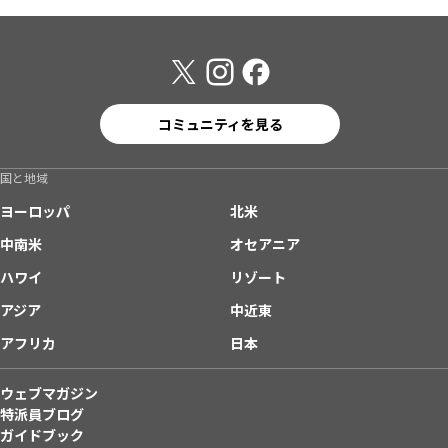
コミュニティを見る
国と地域
ヨーロッパ
北米
中南米
オセアニア
ハワイ
リゾート
アジア
中近東
アフリカ
日本
ウェブマガジン
特派員ブログ
ガイドブック