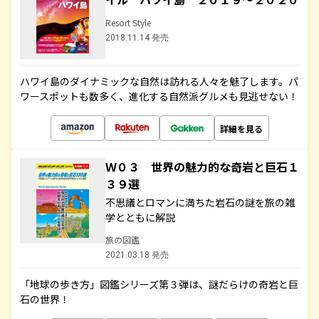
Resort Style
2018.11.14 発売
ハワイ島のダイナミックな自然は訪れる人々を魅了します。パ
ワースポットも数多く、進化する自然派グルメも見逃せない！
詳細を見る
Ｗ０３ 世界の魅力的な奇岩と巨石１
３９選
不思議とロマンに満ちた岩石の謎を旅の雑
学とともに解説
旅の図鑑
2021.03.18 発売
「地球の歩き方」図鑑シリーズ第３弾は、謎だらけの奇岩と巨
石の世界！