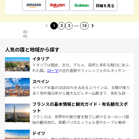
詳細を見る
…
1
2
3
10
AD
AD
人気の国と地域から探す
イタリア
イタリアは歴史、文化、グルメ、自然と多彩な魅力にあふ
れた国。
ローマ
の古代遺跡やフィレンツェのルネッサンス
美術、ヴェネツィアの運河など、歴史あるスポットはもち
スペイン
ろん、トスカーナの美しい田園風景やアマルフィ海岸の絶
景など、自然景観も見逃せない。観光の合間には、本場の
イベリア半島のほぼ80％を占めるスペインは、太陽が降り
ピザやパスタなど、絶品のイタリア料理を堪能することも
注ぐ地中海沿岸から雄大なピレネー山脈まで、多彩な自然
できる。朝目覚めてから夜眠るまで、すべての瞬間を楽し
と文化が詰まったヨーロッパ屈指の旅行先だ。多様な地域
フランスの基本情報と観光ガイド・有名観光スポ
ませてくれるイタリアで、忘れられない旅をしてみよう！
文化が根付くこの国では、情熱的なフラメンコ、熱気あふ
なお、新着のイタリア情報は
コンテンツ一覧
を参照してほ
れる闘牛、そして美味しいタパスが生活の一部となってい
ット
しい。
る。首都マドリードの洗練された雰囲気や、バルセロナの
フランスは、世界中の旅行者を魅了し続けるヨーロッパ屈
アートに溢れた街角から、地方では古代ローマ遺跡や中世
指の観光地だ。首都パリのエッフェル塔やルーブル美術館
の城塞都市、穏やかなビーチリゾートまで多彩な表情を見
といった象徴的なスポットから、田舎町の古風な美しさま
せる。地方によって風土や気候が異なるスペインはその個
ドイツ
で、幅広い魅力が詰まっている。華麗な宮殿、歴史的な大
性で訪れる人を魅了する。 なお、新着のスペイン情報は
コ
聖堂、美しいビーチ、そして豊かな自然が、訪れる者を心