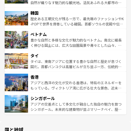
ク、伝統的なフラダンスなど、すべてがハワイの魅力を彩
ど、見どころがたくさん。また、カフェやワイン、オージ
自然が織りなす魅力的な観光地。活気あふれる大都市の台
っている。訪れるたびに新しい発見と感動が待っているハ
ービーフなどの食文化も豊かで、美味しいものであふれて
北やノスタルジックな町並みが人気な九份（ジォウフェ
ワイを、存分に味わってほしい。 なお、新着のハワイ情報
韓国
いる。アクティビティも充実しており、サーフィンやダイ
ン）、静ひつな山岳地帯である台湾東部など、都市の喧騒
は
コンテンツ一覧
を参照してほしい。
ビング、ハイキングなど、アウトドア好きにはたまらな
と山間の静けさが共存しており、訪れる人に新しい発見と
歴史ある王朝文化が残る一方で、最先端のファッションやK
い。オーストラリアの多彩な魅力を存分に味わいつくそ
驚きをもたらしてくれる。また、奥深い台湾の食文化も魅
-POPで世界を席巻している韓国。首都ソウルの宮殿や伝統
う。 なお、新着のオーストラリア情報は
コンテンツ一覧
を
力で、夜市などの屋台グルメから高級料理、ヘルシーで美
家屋が並ぶエリアでは韓国の歴史と文化に浸ることがで
参照してほしい。
ベトナム
容にもいいと評判のスイーツなど、バラエティ豊かな料理
き、地方に足を延ばせば四季折々の自然美を楽しむことが
が味わえる。 なお、新着の台湾情報は
コンテンツ一覧
を参
できる。そして、キムチや焼肉、絶品のストリートフード
豊かな自然と多様な文化が魅力的なベトナム。南北に細長
照してほしい。
まで、さまざまな韓国料理が待っている。夜には、韓国な
く伸びる国土には、広大な田園風景や青々とした山々、世
らではのナイトライフも堪能できる。あたたかいホスピタ
界遺産に登録された壮大な自然景観が点在し、都市部では
タイ
リティに包まれながら、韓国の多彩な魅力を心ゆくまで味
急速な発展と共に伝統が息づく。ハノイの古い町並みやホ
わってみてほしい。 なお、新着の韓国情報は
コンテンツ一
ーチミン市のフランス統治時代の建物も、独特の雰囲気を
タイは、東南アジアに位置する豊かな自然と歴史が息づく
覧
を参照してほしい。
醸し出している。また、バラエティの豊かさとおいしさで
国だ。首都バンコクは高層ビルが立ち並ぶ一方、伝統的な
世界中の食通を魅了してやまないベトナム料理も魅力のひ
寺院や市場がいたるところに点在し、古きよき文化と現代
香港
とつ。フォーやバインミー、ベトナムコーヒーなどは、ぜ
の活気が交差している。北部ではチェンマイなどの山岳地
ひ現地で味わいたい。どの地域を訪れてもあたたかい人々
帯で自然と触れ合い、南部ではプーケットやクラビの美し
アジアと西洋の文化が交わる香港は、特有のエネルギーを
が旅行者を迎えてくれるので、きっと忘れられない旅にな
いビーチでリゾート気分を楽しむことができる。タイ料理
もっている。ヴィクトリア湾に広がる壮大な景色、近未来
るはずだ。 なお、新着のベトナム情報は
コンテンツ一覧
を
は世界的に有名で、屋台から高級レストランまで味覚を刺
的なアートスポット、そして歴史と現代が融合した町並
参照してほしい。
シンガポール
激する。気候は一年中温暖で、どの季節にも異なる楽しみ
み、どこを訪れても感動するはず。観光スポットが密集し
が待っている。親しみやすいタイの人々、仏教を中心とし
ており、効率よく見どころを回れるのも魅力。息をのむよ
アジアの交差点として多文化が融合した独自の魅力を放つ
た文化、そして多様な観光資源が、訪れる旅人を魅了し続
うな絶景から文化的な体験まで、香港を存分に楽しみ尽く
シンガポール。未来的な建築物が並ぶマリーナベイ、歴史
ける。 なお、新着のタイ情報は
コンテンツ一覧
を参照して
そう。 なお、新着の香港情報は
コンテンツ一覧
を参照して
と伝統を感じられるエスニックタウン、多数の緑豊かな公
ほしい。
ほしい。
園や自然保護区など、自然が調和した近代的な景観と文化
の多様性あふれるカラフルな町は、どこを歩いても新しい
国と地域
発見がある。さらに、治安のよさや充実した公共交通機関