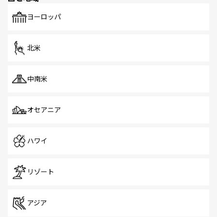
も、旅行者にとっては魅力的なポイント。グルメも豊富
で、ホーカーズは地元の風情を楽しめる外せないスポット
ヨーロッパ
だ。訪れる人を飽きさせないシンガポールで、多様な魅力
を体感しよう。 なお、新着のシンガポール情報は
コンテン
ツ一覧
を参照してほしい。
北米
中南米
オセアニア
ハワイ
リゾート
アジア