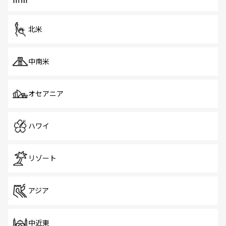
だ。訪れる人を飽きさせないシンガポールで、多様な魅力
を体感しよう。 なお、新着のシンガポール情報は
コンテン
ツ一覧
を参照してほしい。
北米
中南米
オセアニア
ハワイ
リゾート
アジア
中近東