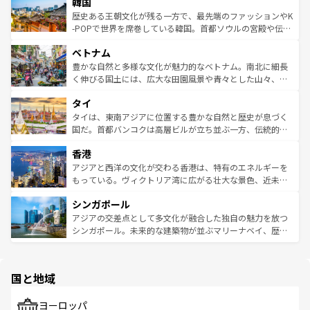
ワイを、存分に味わってほしい。 なお、新着のハワイ情報
韓国
いる。アクティビティも充実しており、サーフィンやダイ
ン）、静ひつな山岳地帯である台湾東部など、都市の喧騒
は
コンテンツ一覧
を参照してほしい。
ビング、ハイキングなど、アウトドア好きにはたまらな
と山間の静けさが共存しており、訪れる人に新しい発見と
歴史ある王朝文化が残る一方で、最先端のファッションやK
い。オーストラリアの多彩な魅力を存分に味わいつくそ
驚きをもたらしてくれる。また、奥深い台湾の食文化も魅
-POPで世界を席巻している韓国。首都ソウルの宮殿や伝統
う。 なお、新着のオーストラリア情報は
コンテンツ一覧
を
力で、夜市などの屋台グルメから高級料理、ヘルシーで美
家屋が並ぶエリアでは韓国の歴史と文化に浸ることがで
参照してほしい。
ベトナム
容にもいいと評判のスイーツなど、バラエティ豊かな料理
き、地方に足を延ばせば四季折々の自然美を楽しむことが
が味わえる。 なお、新着の台湾情報は
コンテンツ一覧
を参
できる。そして、キムチや焼肉、絶品のストリートフード
豊かな自然と多様な文化が魅力的なベトナム。南北に細長
照してほしい。
まで、さまざまな韓国料理が待っている。夜には、韓国な
く伸びる国土には、広大な田園風景や青々とした山々、世
らではのナイトライフも堪能できる。あたたかいホスピタ
界遺産に登録された壮大な自然景観が点在し、都市部では
タイ
リティに包まれながら、韓国の多彩な魅力を心ゆくまで味
急速な発展と共に伝統が息づく。ハノイの古い町並みやホ
わってみてほしい。 なお、新着の韓国情報は
コンテンツ一
ーチミン市のフランス統治時代の建物も、独特の雰囲気を
タイは、東南アジアに位置する豊かな自然と歴史が息づく
覧
を参照してほしい。
醸し出している。また、バラエティの豊かさとおいしさで
国だ。首都バンコクは高層ビルが立ち並ぶ一方、伝統的な
世界中の食通を魅了してやまないベトナム料理も魅力のひ
寺院や市場がいたるところに点在し、古きよき文化と現代
香港
とつ。フォーやバインミー、ベトナムコーヒーなどは、ぜ
の活気が交差している。北部ではチェンマイなどの山岳地
ひ現地で味わいたい。どの地域を訪れてもあたたかい人々
帯で自然と触れ合い、南部ではプーケットやクラビの美し
アジアと西洋の文化が交わる香港は、特有のエネルギーを
が旅行者を迎えてくれるので、きっと忘れられない旅にな
いビーチでリゾート気分を楽しむことができる。タイ料理
もっている。ヴィクトリア湾に広がる壮大な景色、近未来
るはずだ。 なお、新着のベトナム情報は
コンテンツ一覧
を
は世界的に有名で、屋台から高級レストランまで味覚を刺
的なアートスポット、そして歴史と現代が融合した町並
参照してほしい。
シンガポール
激する。気候は一年中温暖で、どの季節にも異なる楽しみ
み、どこを訪れても感動するはず。観光スポットが密集し
が待っている。親しみやすいタイの人々、仏教を中心とし
ており、効率よく見どころを回れるのも魅力。息をのむよ
アジアの交差点として多文化が融合した独自の魅力を放つ
た文化、そして多様な観光資源が、訪れる旅人を魅了し続
うな絶景から文化的な体験まで、香港を存分に楽しみ尽く
シンガポール。未来的な建築物が並ぶマリーナベイ、歴史
ける。 なお、新着のタイ情報は
コンテンツ一覧
を参照して
そう。 なお、新着の香港情報は
コンテンツ一覧
を参照して
と伝統を感じられるエスニックタウン、多数の緑豊かな公
ほしい。
ほしい。
園や自然保護区など、自然が調和した近代的な景観と文化
の多様性あふれるカラフルな町は、どこを歩いても新しい
国と地域
発見がある。さらに、治安のよさや充実した公共交通機関
も、旅行者にとっては魅力的なポイント。グルメも豊富
で、ホーカーズは地元の風情を楽しめる外せないスポット
ヨーロッパ