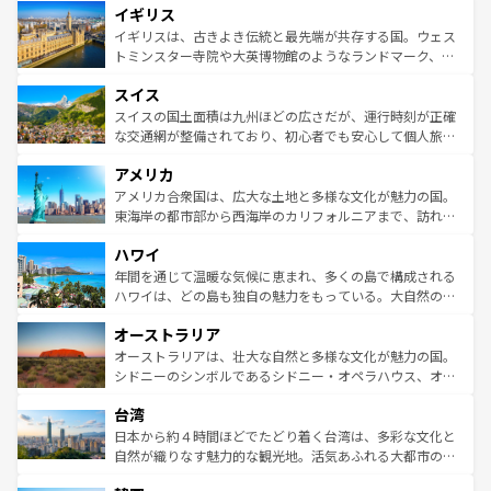
イギリス
いる。シャンパンの発祥地であるランス、プロヴァンスの
顔を持つこの国は、どこを歩いても飽きることがない。ベ
香り高いラベンダー畑など、多彩な楽しみ方が可能だ。さ
ルリンの文化的活気、バイエルン州のアルプスの絶景、そ
イギリスは、古きよき伝統と最先端が共存する国。ウェス
らに、パリ以外の地域にも魅力が溢れており、どの街角に
してライン川沿いのワイン畑といった風景は必見。ビール
トミンスター寺院や大英博物館のようなランドマーク、歴
も豊かな歴史と文化が息づいている。パリ以外の個性あふ
とソーセージを味わいながら地元の人と過ごす楽しい時間
史ある大学都市、美しい丘陵地帯や牧歌的な風景など、エ
れる地方に足を運ぶとそれぞれで全く異なる文化を体験で
スイス
は、お酒好きな人にはぜひ体験してほしい。 なお、新着の
リアごとに異なる魅力がある。また、優雅なアフタヌーン
きるだろう。 なお、新着のフランス情報は
コンテンツ一覧
ドイツ情報は
コンテンツ一覧
を参照してほしい。
ティー、ビール好きにはたまらない英国パブ、サッカー観
スイスの国土面積は九州ほどの広さだが、運行時刻が正確
を参照してほしい。
戦など、本場だからこそできる体験も豊富。イギリスを旅
な交通網が整備されており、初心者でも安心して個人旅行
して楽しみつくそう。 なお、新着のイギリス情報は
コンテ
を楽しめる。日本同様に時刻表どおりの旅が可能だ。中世
アメリカ
ンツ一覧
を参照してほしい。
の建物がそのまま残る町や、スイスならではのユニークな
博物館もあり、アルプス観光だけでなく町歩きも満喫する
アメリカ合衆国は、広大な土地と多様な文化が魅力の国。
ことができる。国民の所得が高いため物価も高いが、旅行
東海岸の都市部から西海岸のカリフォルニアまで、訪れる
者向けの交通パス提供のサービスもあり、うまく活用すれ
場所ごとに異なる風景と体験が待っている。ニューヨーク
ハワイ
ば市内交通費無料で観光を楽しむこともできる。 なお、新
のような巨大都市は、観光、ショッピング、エンターテイ
着のスイス情報は
コンテンツ一覧
を参照してほしい。
ンメントが詰まった刺激的なスポットだ。一方、アメリカ
年間を通じて温暖な気候に恵まれ、多くの島で構成される
西部には大自然が広がり、グランドキャニオンやイエロー
ハワイは、どの島も独自の魅力をもっている。大自然の神
ストーン国立公園といった絶景が堪能できる。さらに、南
秘を感じたいなら、火山が生み出した壮大な景観を誇るハ
オーストラリア
部のニューオーリンズでは、音楽と美食が融合した独特の
ワイ島は見逃せない。また、定番の観光地といえばオアフ
文化が魅力。旅行者はアメリカの各地域で異なる魅力を楽
島だが、静かな自然を求めるならマウイ島やカウアイ島が
オーストラリアは、壮大な自然と多様な文化が魅力の国。
しみながら、その多様性と豊かな歴史を感じることができ
おすすめ。エメラルドグリーンに輝く海をはじめ、豊かな
シドニーのシンボルであるシドニー・オペラハウス、オー
るだろう。車でのロードトリップや列車の旅も、アメリカ
文化や歴史が息づいている。「アロハスピリット」と呼ば
ストラリア東海岸北部に広がる大サンゴ礁地帯グレートバ
ならではの贅沢な旅のスタイルだ。 なお、新着のアメリカ
台湾
れるおもてなしの心で訪れる人々を迎えてくれるハワイの
リアリーフや大陸中央部にそびえるウルル（エアーズロッ
情報は
コンテンツ一覧
を参照してほしい。
人々、おいしいローカルフードやハワイアンミュージッ
ク）、タスマニアの美しい原生林やケアンズの熱帯雨林な
日本から約４時間ほどでたどり着く台湾は、多彩な文化と
ク、伝統的なフラダンスなど、すべてがハワイの魅力を彩
ど、見どころがたくさん。また、カフェやワイン、オージ
自然が織りなす魅力的な観光地。活気あふれる大都市の台
っている。訪れるたびに新しい発見と感動が待っているハ
ービーフなどの食文化も豊かで、美味しいものであふれて
北やノスタルジックな町並みが人気な九份（ジォウフェ