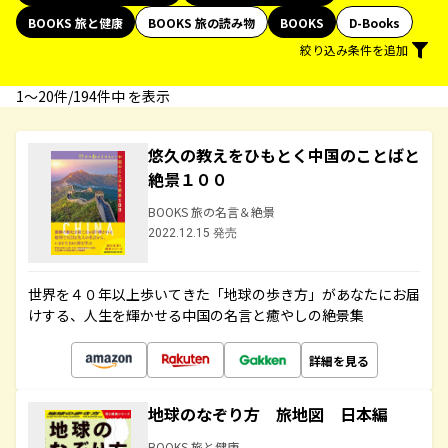
BOOKS 旅と健康
BOOKS 旅の読み物
BOOKS
D-Books
絞り込み条件を追加
1〜20件/194件中 を表示
悠久の教えをひもとく中国のことばと
絶景１００
BOOKS 旅の名言＆絶景
2022.12.15 発売
世界を４０年以上歩いてきた「地球の歩き方」があなたにお届
けする、人生を輝かせる中国の名言と癒やしの絶景集
詳細を見る
地球のなぞり方 旅地図 日本編
BOOKS 旅と健康