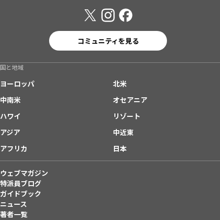
コミュニティを見る
国と地域
ヨーロッパ
北米
中南米
オセアニア
ハワイ
リゾート
アジア
中近東
アフリカ
日本
ウェブマガジン
特派員ブログ
ガイドブック
ニュース
著者一覧