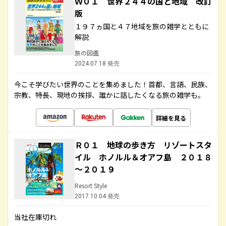
Ｗ０１ 世界２４４の国と地域 改訂
版
１９７ヵ国と４７地域を旅の雑学とともに
解説
旅の図鑑
2024.07.18 発売
今こそ学びたい世界のことを集めました！首都、言語、民族、
宗教、特長、現地の挨拶、誰かに話したくなる旅の雑学も。
詳細を見る
Ｒ０１ 地球の歩き方 リゾートスタ
イル ホノルル＆オアフ島 ２０１８
～２０１９
Resort Style
2017.10.04 発売
当社在庫切れ