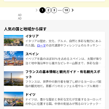
…
1
2
3
10
AD
AD
人気の国と地域から探す
イタリア
イタリアは歴史、文化、グルメ、自然と多彩な魅力にあふ
れた国。
ローマ
の古代遺跡やフィレンツェのルネッサンス
美術、ヴェネツィアの運河など、歴史あるスポットはもち
スペイン
ろん、トスカーナの美しい田園風景やアマルフィ海岸の絶
景など、自然景観も見逃せない。観光の合間には、本場の
イベリア半島のほぼ80％を占めるスペインは、太陽が降り
ピザやパスタなど、絶品のイタリア料理を堪能することも
注ぐ地中海沿岸から雄大なピレネー山脈まで、多彩な自然
できる。朝目覚めてから夜眠るまで、すべての瞬間を楽し
と文化が詰まったヨーロッパ屈指の旅行先だ。多様な地域
フランスの基本情報と観光ガイド・有名観光スポ
ませてくれるイタリアで、忘れられない旅をしてみよう！
文化が根付くこの国では、情熱的なフラメンコ、熱気あふ
なお、新着のイタリア情報は
コンテンツ一覧
を参照してほ
れる闘牛、そして美味しいタパスが生活の一部となってい
ット
しい。
る。首都マドリードの洗練された雰囲気や、バルセロナの
フランスは、世界中の旅行者を魅了し続けるヨーロッパ屈
アートに溢れた街角から、地方では古代ローマ遺跡や中世
指の観光地だ。首都パリのエッフェル塔やルーブル美術館
の城塞都市、穏やかなビーチリゾートまで多彩な表情を見
といった象徴的なスポットから、田舎町の古風な美しさま
せる。地方によって風土や気候が異なるスペインはその個
ドイツ
で、幅広い魅力が詰まっている。華麗な宮殿、歴史的な大
性で訪れる人を魅了する。 なお、新着のスペイン情報は
コ
聖堂、美しいビーチ、そして豊かな自然が、訪れる者を心
ドイツは、豊かな歴史と多彩な文化が交差するヨーロッパ
ンテンツ一覧
を参照してほしい。
から魅了する。また、フランスは美食の国としても知ら
の中心に位置する国。中世の街並みが残るロマンチック街
れ、フランス料理はユネスコ無形文化遺産にも登録されて
道から、未来を先取りするようなモダンな都市まで多様な