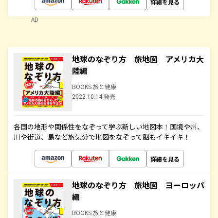
詳細を見る
AD
地球のなぞり方 旅地図 アメリカ大
陸編
BOOKS 旅と健康
2022.10.14 発売
各国の地形や関係性をなぞって学ぶ新しい地図本！国境や州、
川や街道、島など旅気分で地図をなぞって脳もイキイキ！
詳細を見る
地球のなぞり方 旅地図 ヨーロッパ
編
BOOKS 旅と健康