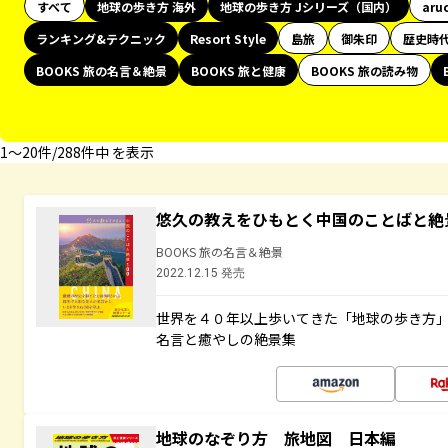
すべて
地球の歩き方 海外
地球の歩き方 Jシリーズ（国内）
aru
ランキング&テクニック
Resort Style
島旅
御朱印
歴史時
BOOKS 旅の名言＆絶景
BOOKS 旅と健康
BOOKS 旅の読み物
1〜20件/288件中 を表示
悠久の教えをひもとく中国のことばと絶
BOOKS 旅の名言＆絶景
2022.12.15 発売
世界を４０年以上歩いてきた「地球の歩き方
名言と癒やしの絶景集
地球のなぞり方 旅地図 日本編