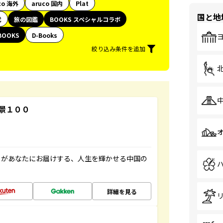
co 海外
aruco 国内
Plat
国と地
代
旅の図鑑
BOOKS スペシャルコラボ
BOOKS
D-Books
絞り込み条件を追加
景１００
」があなたにお届けする、人生を輝かせる中国の
詳細を見る