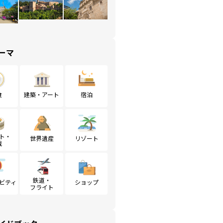
ーマ
食
建築・アート
宿泊
ト・
世界遺産
リゾート
戦
鉄道・
ビティ
ショップ
フライト