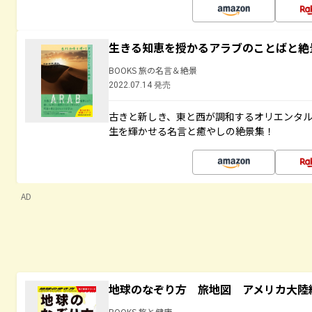
生きる知恵を授かるアラブのことばと絶
BOOKS 旅の名言＆絶景
2022.07.14 発売
古きと新しき、東と西が調和するオリエンタ
生を輝かせる名言と癒やしの絶景集！
AD
地球のなぞり方 旅地図 アメリカ大陸
BOOKS 旅と健康