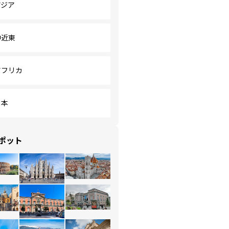
アジア
中近東
アフリカ
日本
ポット