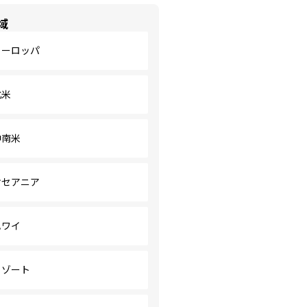
域
ヨーロッパ
北米
中南米
オセアニア
ハワイ
リゾート