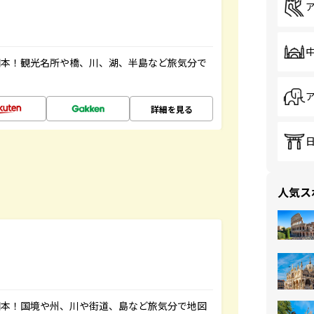
図本！観光名所や橋、川、湖、半島など旅気分で
詳細を見る
人気ス
図本！国境や州、川や街道、島など旅気分で地図