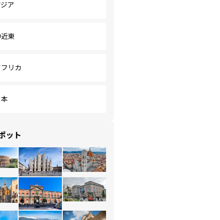
アジア
中近東
アフリカ
日本
ポット