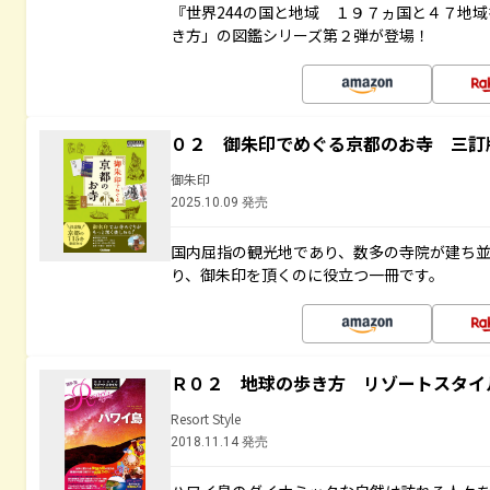
『世界244の国と地域 １９７ヵ国と４７地
き方」の図鑑シリーズ第２弾が登場！
０２ 御朱印でめぐる京都のお寺 三訂
御朱印
2025.10.09 発売
国内屈指の観光地であり、数多の寺院が建ち
り、御朱印を頂くのに役立つ一冊です。
Ｒ０２ 地球の歩き方 リゾートスタイ
Resort Style
2018.11.14 発売