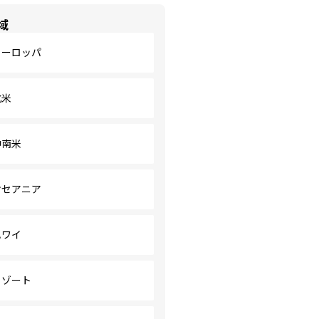
域
ヨーロッパ
北米
中南米
オセアニア
ハワイ
リゾート