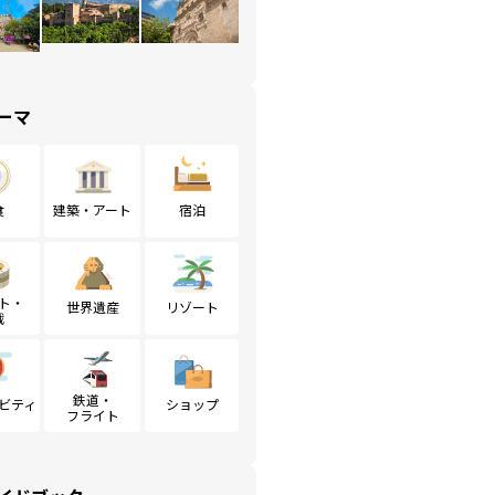
ーマ
食
建築・アート
宿泊
ト・
世界遺産
リゾート
戦
鉄道・
ビティ
ショップ
フライト