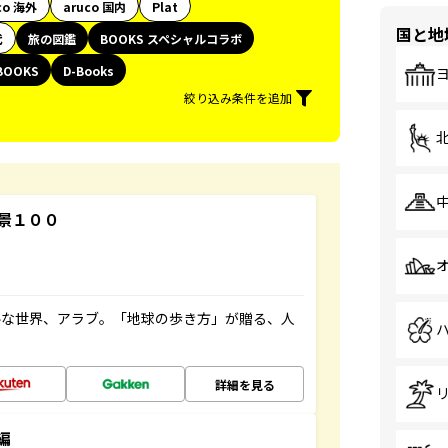
co 海外
aruco 国内
Plat
国と地
代
旅の図鑑
BOOKS スペシャルコラボ
BOOKS
D-Books
絞り込み条件を追加
景１００
ルな世界、アラブ。「地球の歩き方」が贈る、人
詳細を見る
編