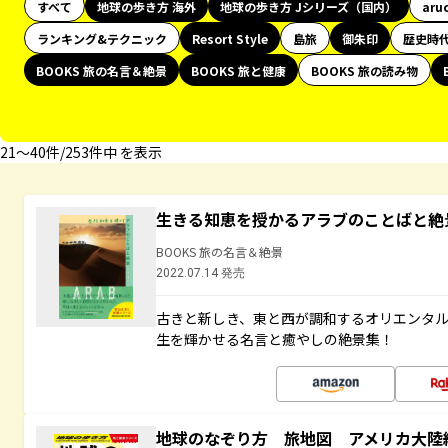
すべて
地球の歩き方 海外
地球の歩き方 Jシリーズ（国内）
aru
ランキング&テクニック
Resort Style
島旅
御朱印
歴史時
BOOKS 旅の名言＆絶景
BOOKS 旅と健康
BOOKS 旅の読み物
21〜40件/253件中 を表示
生きる知恵を授かるアラブのことばと絶
BOOKS 旅の名言＆絶景
2022.07.14 発売
古きと新しき、東と西が調和するオリエンタ
生を輝かせる名言と癒やしの絶景集！
地球のなぞり方 旅地図 アメリカ大陸