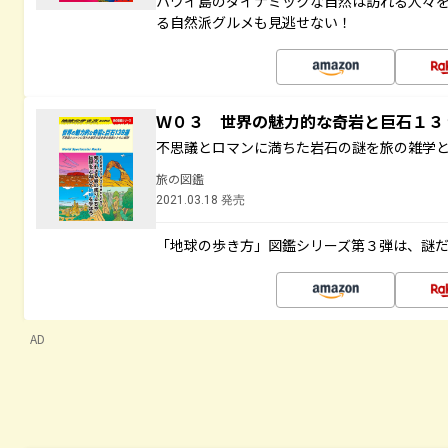
ハワイ島のダイナミックな自然は訪れる人々
る自然派グルメも見逃せない！
Ｗ０３ 世界の魅力的な奇岩と巨石１
不思議とロマンに満ちた岩石の謎を旅の雑学
旅の図鑑
2021.03.18 発売
「地球の歩き方」図鑑シリーズ第３弾は、謎
AD