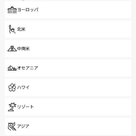
も、旅行者にとっては魅力的なポイント。グルメも豊富
で、ホーカーズは地元の風情を楽しめる外せないスポット
ヨーロッパ
だ。訪れる人を飽きさせないシンガポールで、多様な魅力
を体感しよう。 なお、新着のシンガポール情報は
コンテン
ツ一覧
を参照してほしい。
北米
中南米
オセアニア
ハワイ
リゾート
アジア