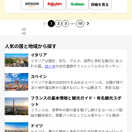
詳細を見る
…
1
2
3
10
AD
AD
人気の国と地域から探す
イタリア
イタリアは歴史、文化、グルメ、自然と多彩な魅力にあふ
れた国。
ローマ
の古代遺跡やフィレンツェのルネッサンス
美術、ヴェネツィアの運河など、歴史あるスポットはもち
スペイン
ろん、トスカーナの美しい田園風景やアマルフィ海岸の絶
景など、自然景観も見逃せない。観光の合間には、本場の
イベリア半島のほぼ80％を占めるスペインは、太陽が降り
ピザやパスタなど、絶品のイタリア料理を堪能することも
注ぐ地中海沿岸から雄大なピレネー山脈まで、多彩な自然
できる。朝目覚めてから夜眠るまで、すべての瞬間を楽し
と文化が詰まったヨーロッパ屈指の旅行先だ。多様な地域
フランスの基本情報と観光ガイド・有名観光スポ
ませてくれるイタリアで、忘れられない旅をしてみよう！
文化が根付くこの国では、情熱的なフラメンコ、熱気あふ
なお、新着のイタリア情報は
コンテンツ一覧
を参照してほ
れる闘牛、そして美味しいタパスが生活の一部となってい
ット
しい。
る。首都マドリードの洗練された雰囲気や、バルセロナの
フランスは、世界中の旅行者を魅了し続けるヨーロッパ屈
アートに溢れた街角から、地方では古代ローマ遺跡や中世
指の観光地だ。首都パリのエッフェル塔やルーブル美術館
の城塞都市、穏やかなビーチリゾートまで多彩な表情を見
といった象徴的なスポットから、田舎町の古風な美しさま
せる。地方によって風土や気候が異なるスペインはその個
ドイツ
で、幅広い魅力が詰まっている。華麗な宮殿、歴史的な大
性で訪れる人を魅了する。 なお、新着のスペイン情報は
コ
聖堂、美しいビーチ、そして豊かな自然が、訪れる者を心
ドイツは、豊かな歴史と多彩な文化が交差するヨーロッパ