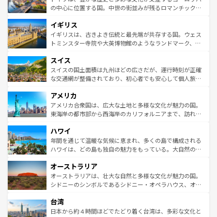
ンテンツ一覧
を参照してほしい。
から魅了する。また、フランスは美食の国としても知ら
の中心に位置する国。中世の街並みが残るロマンチック街
れ、フランス料理はユネスコ無形文化遺産にも登録されて
道から、未来を先取りするようなモダンな都市まで多様な
イギリス
いる。シャンパンの発祥地であるランス、プロヴァンスの
顔を持つこの国は、どこを歩いても飽きることがない。ベ
香り高いラベンダー畑など、多彩な楽しみ方が可能だ。さ
ルリンの文化的活気、バイエルン州のアルプスの絶景、そ
イギリスは、古きよき伝統と最先端が共存する国。ウェス
らに、パリ以外の地域にも魅力が溢れており、どの街角に
してライン川沿いのワイン畑といった風景は必見。ビール
トミンスター寺院や大英博物館のようなランドマーク、歴
も豊かな歴史と文化が息づいている。パリ以外の個性あふ
とソーセージを味わいながら地元の人と過ごす楽しい時間
史ある大学都市、美しい丘陵地帯や牧歌的な風景など、エ
れる地方に足を運ぶとそれぞれで全く異なる文化を体験で
スイス
は、お酒好きな人にはぜひ体験してほしい。 なお、新着の
リアごとに異なる魅力がある。また、優雅なアフタヌーン
きるだろう。 なお、新着のフランス情報は
コンテンツ一覧
ドイツ情報は
コンテンツ一覧
を参照してほしい。
ティー、ビール好きにはたまらない英国パブ、サッカー観
スイスの国土面積は九州ほどの広さだが、運行時刻が正確
を参照してほしい。
戦など、本場だからこそできる体験も豊富。イギリスを旅
な交通網が整備されており、初心者でも安心して個人旅行
して楽しみつくそう。 なお、新着のイギリス情報は
コンテ
を楽しめる。日本同様に時刻表どおりの旅が可能だ。中世
アメリカ
ンツ一覧
を参照してほしい。
の建物がそのまま残る町や、スイスならではのユニークな
博物館もあり、アルプス観光だけでなく町歩きも満喫する
アメリカ合衆国は、広大な土地と多様な文化が魅力の国。
ことができる。国民の所得が高いため物価も高いが、旅行
東海岸の都市部から西海岸のカリフォルニアまで、訪れる
者向けの交通パス提供のサービスもあり、うまく活用すれ
場所ごとに異なる風景と体験が待っている。ニューヨーク
ハワイ
ば市内交通費無料で観光を楽しむこともできる。 なお、新
のような巨大都市は、観光、ショッピング、エンターテイ
着のスイス情報は
コンテンツ一覧
を参照してほしい。
ンメントが詰まった刺激的なスポットだ。一方、アメリカ
年間を通じて温暖な気候に恵まれ、多くの島で構成される
西部には大自然が広がり、グランドキャニオンやイエロー
ハワイは、どの島も独自の魅力をもっている。大自然の神
ストーン国立公園といった絶景が堪能できる。さらに、南
秘を感じたいなら、火山が生み出した壮大な景観を誇るハ
オーストラリア
部のニューオーリンズでは、音楽と美食が融合した独特の
ワイ島は見逃せない。また、定番の観光地といえばオアフ
文化が魅力。旅行者はアメリカの各地域で異なる魅力を楽
島だが、静かな自然を求めるならマウイ島やカウアイ島が
オーストラリアは、壮大な自然と多様な文化が魅力の国。
しみながら、その多様性と豊かな歴史を感じることができ
おすすめ。エメラルドグリーンに輝く海をはじめ、豊かな
シドニーのシンボルであるシドニー・オペラハウス、オー
るだろう。車でのロードトリップや列車の旅も、アメリカ
文化や歴史が息づいている。「アロハスピリット」と呼ば
ストラリア東海岸北部に広がる大サンゴ礁地帯グレートバ
ならではの贅沢な旅のスタイルだ。 なお、新着のアメリカ
台湾
れるおもてなしの心で訪れる人々を迎えてくれるハワイの
リアリーフや大陸中央部にそびえるウルル（エアーズロッ
情報は
コンテンツ一覧
を参照してほしい。
人々、おいしいローカルフードやハワイアンミュージッ
ク）、タスマニアの美しい原生林やケアンズの熱帯雨林な
日本から約４時間ほどでたどり着く台湾は、多彩な文化と