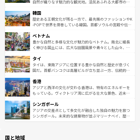
ク、伝統的なフラダンスなど、すべてがハワイの魅力を彩
ど、見どころがたくさん。また、カフェやワイン、オージ
自然が織りなす魅力的な観光地。活気あふれる大都市の台
っている。訪れるたびに新しい発見と感動が待っているハ
ービーフなどの食文化も豊かで、美味しいものであふれて
北やノスタルジックな町並みが人気な九份（ジォウフェ
ワイを、存分に味わってほしい。 なお、新着のハワイ情報
韓国
いる。アクティビティも充実しており、サーフィンやダイ
ン）、静ひつな山岳地帯である台湾東部など、都市の喧騒
は
コンテンツ一覧
を参照してほしい。
ビング、ハイキングなど、アウトドア好きにはたまらな
と山間の静けさが共存しており、訪れる人に新しい発見と
歴史ある王朝文化が残る一方で、最先端のファッションやK
い。オーストラリアの多彩な魅力を存分に味わいつくそ
驚きをもたらしてくれる。また、奥深い台湾の食文化も魅
-POPで世界を席巻している韓国。首都ソウルの宮殿や伝統
う。 なお、新着のオーストラリア情報は
コンテンツ一覧
を
力で、夜市などの屋台グルメから高級料理、ヘルシーで美
家屋が並ぶエリアでは韓国の歴史と文化に浸ることがで
参照してほしい。
ベトナム
容にもいいと評判のスイーツなど、バラエティ豊かな料理
き、地方に足を延ばせば四季折々の自然美を楽しむことが
が味わえる。 なお、新着の台湾情報は
コンテンツ一覧
を参
できる。そして、キムチや焼肉、絶品のストリートフード
豊かな自然と多様な文化が魅力的なベトナム。南北に細長
照してほしい。
まで、さまざまな韓国料理が待っている。夜には、韓国な
く伸びる国土には、広大な田園風景や青々とした山々、世
らではのナイトライフも堪能できる。あたたかいホスピタ
界遺産に登録された壮大な自然景観が点在し、都市部では
タイ
リティに包まれながら、韓国の多彩な魅力を心ゆくまで味
急速な発展と共に伝統が息づく。ハノイの古い町並みやホ
わってみてほしい。 なお、新着の韓国情報は
コンテンツ一
ーチミン市のフランス統治時代の建物も、独特の雰囲気を
タイは、東南アジアに位置する豊かな自然と歴史が息づく
覧
を参照してほしい。
醸し出している。また、バラエティの豊かさとおいしさで
国だ。首都バンコクは高層ビルが立ち並ぶ一方、伝統的な
世界中の食通を魅了してやまないベトナム料理も魅力のひ
寺院や市場がいたるところに点在し、古きよき文化と現代
香港
とつ。フォーやバインミー、ベトナムコーヒーなどは、ぜ
の活気が交差している。北部ではチェンマイなどの山岳地
ひ現地で味わいたい。どの地域を訪れてもあたたかい人々
帯で自然と触れ合い、南部ではプーケットやクラビの美し
アジアと西洋の文化が交わる香港は、特有のエネルギーを
が旅行者を迎えてくれるので、きっと忘れられない旅にな
いビーチでリゾート気分を楽しむことができる。タイ料理
もっている。ヴィクトリア湾に広がる壮大な景色、近未来
るはずだ。 なお、新着のベトナム情報は
コンテンツ一覧
を
は世界的に有名で、屋台から高級レストランまで味覚を刺
的なアートスポット、そして歴史と現代が融合した町並
参照してほしい。
シンガポール
激する。気候は一年中温暖で、どの季節にも異なる楽しみ
み、どこを訪れても感動するはず。観光スポットが密集し
が待っている。親しみやすいタイの人々、仏教を中心とし
ており、効率よく見どころを回れるのも魅力。息をのむよ
アジアの交差点として多文化が融合した独自の魅力を放つ
た文化、そして多様な観光資源が、訪れる旅人を魅了し続
うな絶景から文化的な体験まで、香港を存分に楽しみ尽く
シンガポール。未来的な建築物が並ぶマリーナベイ、歴史
ける。 なお、新着のタイ情報は
コンテンツ一覧
を参照して
そう。 なお、新着の香港情報は
コンテンツ一覧
を参照して
と伝統を感じられるエスニックタウン、多数の緑豊かな公
ほしい。
ほしい。
園や自然保護区など、自然が調和した近代的な景観と文化
の多様性あふれるカラフルな町は、どこを歩いても新しい
国と地域
発見がある。さらに、治安のよさや充実した公共交通機関