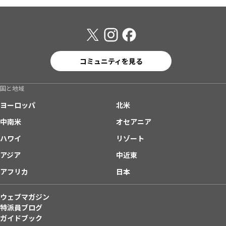
コミュニティを見る
国と地域
ヨーロッパ
北米
中南米
オセアニア
ハワイ
リゾート
アジア
中近東
アフリカ
日本
ウェブマガジン
特派員ブログ
ガイドブック