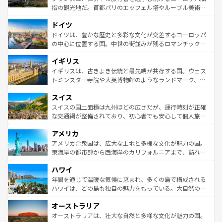
アートに溢れた街角から、地方では古代ローマ遺跡や中世
指の観光地だ。首都パリのエッフェル塔やルーブル美術館
の城塞都市、穏やかなビーチリゾートまで多彩な表情を見
といった象徴的なスポットから、田舎町の古風な美しさま
せる。地方によって風土や気候が異なるスペインはその個
ドイツ
で、幅広い魅力が詰まっている。華麗な宮殿、歴史的な大
性で訪れる人を魅了する。 なお、新着のスペイン情報は
コ
聖堂、美しいビーチ、そして豊かな自然が、訪れる者を心
ドイツは、豊かな歴史と多彩な文化が交差するヨーロッパ
ンテンツ一覧
を参照してほしい。
から魅了する。また、フランスは美食の国としても知ら
の中心に位置する国。中世の街並みが残るロマンチック街
れ、フランス料理はユネスコ無形文化遺産にも登録されて
道から、未来を先取りするようなモダンな都市まで多様な
イギリス
いる。シャンパンの発祥地であるランス、プロヴァンスの
顔を持つこの国は、どこを歩いても飽きることがない。ベ
香り高いラベンダー畑など、多彩な楽しみ方が可能だ。さ
ルリンの文化的活気、バイエルン州のアルプスの絶景、そ
イギリスは、古きよき伝統と最先端が共存する国。ウェス
らに、パリ以外の地域にも魅力が溢れており、どの街角に
してライン川沿いのワイン畑といった風景は必見。ビール
トミンスター寺院や大英博物館のようなランドマーク、歴
も豊かな歴史と文化が息づいている。パリ以外の個性あふ
とソーセージを味わいながら地元の人と過ごす楽しい時間
史ある大学都市、美しい丘陵地帯や牧歌的な風景など、エ
れる地方に足を運ぶとそれぞれで全く異なる文化を体験で
スイス
は、お酒好きな人にはぜひ体験してほしい。 なお、新着の
リアごとに異なる魅力がある。また、優雅なアフタヌーン
きるだろう。 なお、新着のフランス情報は
コンテンツ一覧
ドイツ情報は
コンテンツ一覧
を参照してほしい。
ティー、ビール好きにはたまらない英国パブ、サッカー観
スイスの国土面積は九州ほどの広さだが、運行時刻が正確
を参照してほしい。
戦など、本場だからこそできる体験も豊富。イギリスを旅
な交通網が整備されており、初心者でも安心して個人旅行
して楽しみつくそう。 なお、新着のイギリス情報は
コンテ
を楽しめる。日本同様に時刻表どおりの旅が可能だ。中世
アメリカ
ンツ一覧
を参照してほしい。
の建物がそのまま残る町や、スイスならではのユニークな
博物館もあり、アルプス観光だけでなく町歩きも満喫する
アメリカ合衆国は、広大な土地と多様な文化が魅力の国。
ことができる。国民の所得が高いため物価も高いが、旅行
東海岸の都市部から西海岸のカリフォルニアまで、訪れる
者向けの交通パス提供のサービスもあり、うまく活用すれ
場所ごとに異なる風景と体験が待っている。ニューヨーク
ハワイ
ば市内交通費無料で観光を楽しむこともできる。 なお、新
のような巨大都市は、観光、ショッピング、エンターテイ
着のスイス情報は
コンテンツ一覧
を参照してほしい。
ンメントが詰まった刺激的なスポットだ。一方、アメリカ
年間を通じて温暖な気候に恵まれ、多くの島で構成される
西部には大自然が広がり、グランドキャニオンやイエロー
ハワイは、どの島も独自の魅力をもっている。大自然の神
ストーン国立公園といった絶景が堪能できる。さらに、南
秘を感じたいなら、火山が生み出した壮大な景観を誇るハ
オーストラリア
部のニューオーリンズでは、音楽と美食が融合した独特の
ワイ島は見逃せない。また、定番の観光地といえばオアフ
文化が魅力。旅行者はアメリカの各地域で異なる魅力を楽
島だが、静かな自然を求めるならマウイ島やカウアイ島が
オーストラリアは、壮大な自然と多様な文化が魅力の国。