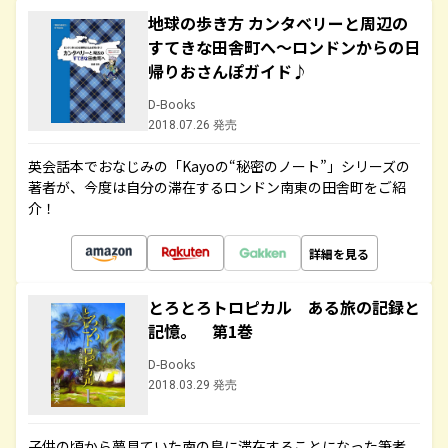
地球の歩き方 カンタベリーと周辺の
すてきな田舎町へ～ロンドンからの日
帰りおさんぽガイド♪
D-Books
2018.07.26 発売
英会話本でおなじみの「Kayoの“秘密のノート”」シリーズの
著者が、今度は自分の滞在するロンドン南東の田舎町をご紹
介！
詳細を見る
とろとろトロピカル ある旅の記録と
記憶。 第1巻
D-Books
2018.03.29 発売
子供の頃から夢見ていた南の島に滞在することになった筆者