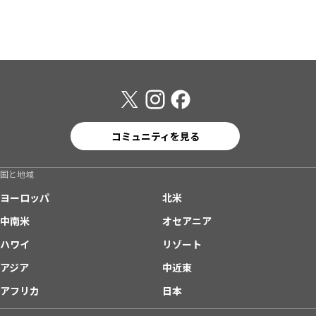
コミュニティを見る
国と地域
ヨーロッパ
北米
中南米
オセアニア
ハワイ
リゾート
アジア
中近東
アフリカ
日本