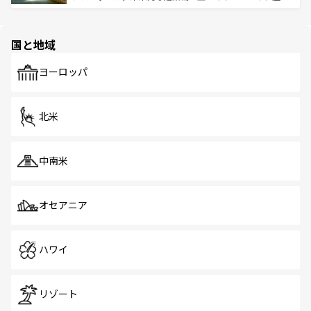
ける。 なお、新着のタイ情報は
コンテンツ一覧
を参照して
そう。 なお、新着の香港情報は
コンテンツ一覧
を参照して
と伝統を感じられるエスニックタウン、多数の緑豊かな公
ほしい。
ほしい。
園や自然保護区など、自然が調和した近代的な景観と文化
の多様性あふれるカラフルな町は、どこを歩いても新しい
国と地域
発見がある。さらに、治安のよさや充実した公共交通機関
も、旅行者にとっては魅力的なポイント。グルメも豊富
で、ホーカーズは地元の風情を楽しめる外せないスポット
ヨーロッパ
だ。訪れる人を飽きさせないシンガポールで、多様な魅力
を体感しよう。 なお、新着のシンガポール情報は
コンテン
ツ一覧
を参照してほしい。
北米
中南米
オセアニア
ハワイ
リゾート