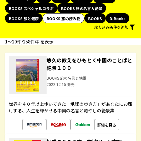
BOOKS スペシャルコラボ
BOOKS 旅の名言＆絶景
BOOKS 旅と健康
BOOKS 旅の読み物
BOOKS
D-Books
絞り込み条件を追加
1〜20件/258件中 を表示
悠久の教えをひもとく中国のことばと
絶景１００
BOOKS 旅の名言＆絶景
2022.12.15 発売
世界を４０年以上歩いてきた「地球の歩き方」があなたにお届
けする、人生を輝かせる中国の名言と癒やしの絶景集
詳細を見る