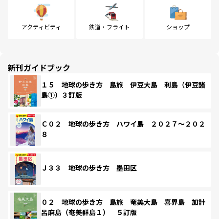
アクティビティ
鉄道・フライト
ショップ
新刊ガイドブック
１５ 地球の歩き方 島旅 伊豆大島 利島（伊豆諸
島①）３訂版
Ｃ０２ 地球の歩き方 ハワイ島 ２０２７～２０２
８
Ｊ３３ 地球の歩き方 墨田区
０２ 地球の歩き方 島旅 奄美大島 喜界島 加計
呂麻島（奄美群島１） ５訂版