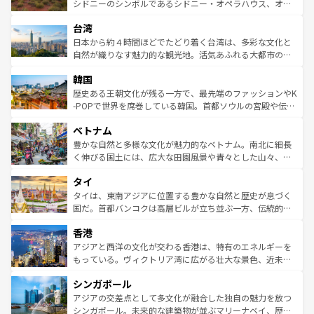
しみながら、その多様性と豊かな歴史を感じることができ
おすすめ。エメラルドグリーンに輝く海をはじめ、豊かな
シドニーのシンボルであるシドニー・オペラハウス、オー
るだろう。車でのロードトリップや列車の旅も、アメリカ
文化や歴史が息づいている。「アロハスピリット」と呼ば
ストラリア東海岸北部に広がる大サンゴ礁地帯グレートバ
ならではの贅沢な旅のスタイルだ。 なお、新着のアメリカ
台湾
れるおもてなしの心で訪れる人々を迎えてくれるハワイの
リアリーフや大陸中央部にそびえるウルル（エアーズロッ
情報は
コンテンツ一覧
を参照してほしい。
人々、おいしいローカルフードやハワイアンミュージッ
ク）、タスマニアの美しい原生林やケアンズの熱帯雨林な
日本から約４時間ほどでたどり着く台湾は、多彩な文化と
ク、伝統的なフラダンスなど、すべてがハワイの魅力を彩
ど、見どころがたくさん。また、カフェやワイン、オージ
自然が織りなす魅力的な観光地。活気あふれる大都市の台
っている。訪れるたびに新しい発見と感動が待っているハ
ービーフなどの食文化も豊かで、美味しいものであふれて
北やノスタルジックな町並みが人気な九份（ジォウフェ
ワイを、存分に味わってほしい。 なお、新着のハワイ情報
韓国
いる。アクティビティも充実しており、サーフィンやダイ
ン）、静ひつな山岳地帯である台湾東部など、都市の喧騒
は
コンテンツ一覧
を参照してほしい。
ビング、ハイキングなど、アウトドア好きにはたまらな
と山間の静けさが共存しており、訪れる人に新しい発見と
歴史ある王朝文化が残る一方で、最先端のファッションやK
い。オーストラリアの多彩な魅力を存分に味わいつくそ
驚きをもたらしてくれる。また、奥深い台湾の食文化も魅
-POPで世界を席巻している韓国。首都ソウルの宮殿や伝統
う。 なお、新着のオーストラリア情報は
コンテンツ一覧
を
力で、夜市などの屋台グルメから高級料理、ヘルシーで美
家屋が並ぶエリアでは韓国の歴史と文化に浸ることがで
参照してほしい。
ベトナム
容にもいいと評判のスイーツなど、バラエティ豊かな料理
き、地方に足を延ばせば四季折々の自然美を楽しむことが
が味わえる。 なお、新着の台湾情報は
コンテンツ一覧
を参
できる。そして、キムチや焼肉、絶品のストリートフード
豊かな自然と多様な文化が魅力的なベトナム。南北に細長
照してほしい。
まで、さまざまな韓国料理が待っている。夜には、韓国な
く伸びる国土には、広大な田園風景や青々とした山々、世
らではのナイトライフも堪能できる。あたたかいホスピタ
界遺産に登録された壮大な自然景観が点在し、都市部では
タイ
リティに包まれながら、韓国の多彩な魅力を心ゆくまで味
急速な発展と共に伝統が息づく。ハノイの古い町並みやホ
わってみてほしい。 なお、新着の韓国情報は
コンテンツ一
ーチミン市のフランス統治時代の建物も、独特の雰囲気を
タイは、東南アジアに位置する豊かな自然と歴史が息づく
覧
を参照してほしい。
醸し出している。また、バラエティの豊かさとおいしさで
国だ。首都バンコクは高層ビルが立ち並ぶ一方、伝統的な
世界中の食通を魅了してやまないベトナム料理も魅力のひ
寺院や市場がいたるところに点在し、古きよき文化と現代
香港
とつ。フォーやバインミー、ベトナムコーヒーなどは、ぜ
の活気が交差している。北部ではチェンマイなどの山岳地
ひ現地で味わいたい。どの地域を訪れてもあたたかい人々
帯で自然と触れ合い、南部ではプーケットやクラビの美し
アジアと西洋の文化が交わる香港は、特有のエネルギーを
が旅行者を迎えてくれるので、きっと忘れられない旅にな
いビーチでリゾート気分を楽しむことができる。タイ料理
もっている。ヴィクトリア湾に広がる壮大な景色、近未来
るはずだ。 なお、新着のベトナム情報は
コンテンツ一覧
を
は世界的に有名で、屋台から高級レストランまで味覚を刺
的なアートスポット、そして歴史と現代が融合した町並
参照してほしい。
シンガポール
激する。気候は一年中温暖で、どの季節にも異なる楽しみ
み、どこを訪れても感動するはず。観光スポットが密集し
が待っている。親しみやすいタイの人々、仏教を中心とし
ており、効率よく見どころを回れるのも魅力。息をのむよ
アジアの交差点として多文化が融合した独自の魅力を放つ
た文化、そして多様な観光資源が、訪れる旅人を魅了し続
うな絶景から文化的な体験まで、香港を存分に楽しみ尽く
シンガポール。未来的な建築物が並ぶマリーナベイ、歴史