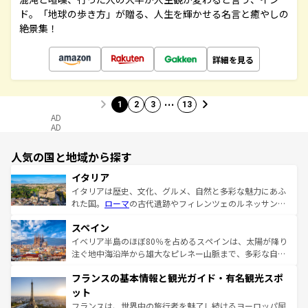
ド。「地球の歩き方」が贈る、人生を輝かせる名言と癒やしの
絶景集！
詳細を見る
…
1
2
3
13
AD
AD
人気の国と地域から探す
イタリア
イタリアは歴史、文化、グルメ、自然と多彩な魅力にあふ
れた国。
ローマ
の古代遺跡やフィレンツェのルネッサンス
美術、ヴェネツィアの運河など、歴史あるスポットはもち
スペイン
ろん、トスカーナの美しい田園風景やアマルフィ海岸の絶
景など、自然景観も見逃せない。観光の合間には、本場の
イベリア半島のほぼ80％を占めるスペインは、太陽が降り
ピザやパスタなど、絶品のイタリア料理を堪能することも
注ぐ地中海沿岸から雄大なピレネー山脈まで、多彩な自然
できる。朝目覚めてから夜眠るまで、すべての瞬間を楽し
と文化が詰まったヨーロッパ屈指の旅行先だ。多様な地域
フランスの基本情報と観光ガイド・有名観光スポ
ませてくれるイタリアで、忘れられない旅をしてみよう！
文化が根付くこの国では、情熱的なフラメンコ、熱気あふ
なお、新着のイタリア情報は
コンテンツ一覧
を参照してほ
れる闘牛、そして美味しいタパスが生活の一部となってい
ット
しい。
る。首都マドリードの洗練された雰囲気や、バルセロナの
フランスは、世界中の旅行者を魅了し続けるヨーロッパ屈