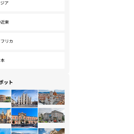
アジア
中近東
アフリカ
日本
ポット