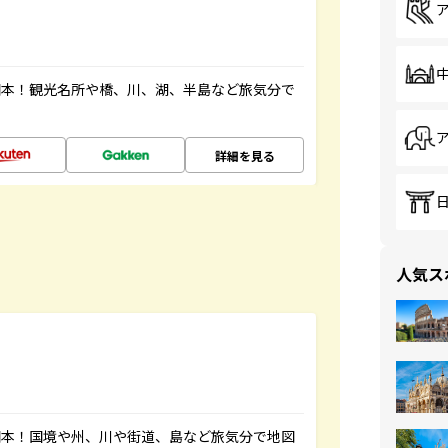
図本！観光名所や橋、川、湖、半島など旅気分で
詳細を見る
人気ス
図本！国境や州、川や街道、島など旅気分で地図