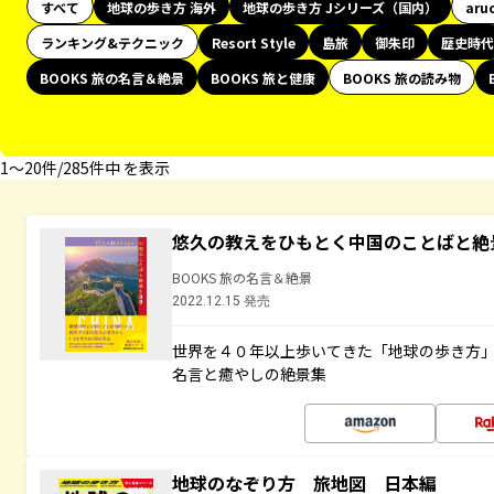
すべて
地球の歩き方 海外
地球の歩き方 Jシリーズ（国内）
aru
ランキング&テクニック
Resort Style
島旅
御朱印
歴史時代
BOOKS 旅の名言＆絶景
BOOKS 旅と健康
BOOKS 旅の読み物
1〜20件/285件中 を表示
悠久の教えをひもとく中国のことばと絶
BOOKS 旅の名言＆絶景
2022.12.15 発売
世界を４０年以上歩いてきた「地球の歩き方
名言と癒やしの絶景集
地球のなぞり方 旅地図 日本編