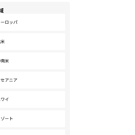
域
ヨーロッパ
北米
中南米
オセアニア
ハワイ
リゾート