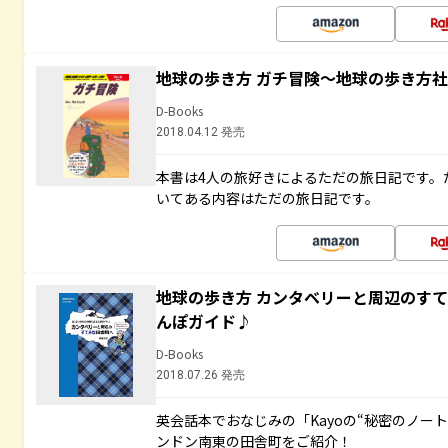
地球の歩き方 ガチ冒険～地球の歩き方
D-Books
2018.04.12 発売
本書は4人の旅好きによるただの旅日記です。
いてある内容はただの旅日記です。
地球の歩き方 カンタベリーと周辺のす
んぽガイド♪
D-Books
2018.07.26 発売
英会話本でおなじみの「Kayoの“秘密のノー
ンドン南東の田舎町をご紹介！