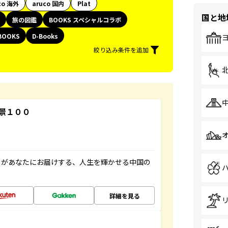
co 海外
aruco 国内
Plat
国と地
旅の図鑑
BOOKS スペシャルコラボ
BOOKS
D-Books
絞り込み条件を追加
景１００
」があなたにお届けする、人生を輝かせる中国の
詳細を見る