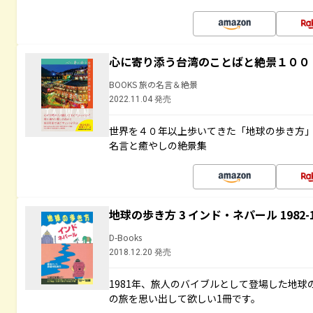
心に寄り添う台湾のことばと絶景１００
BOOKS 旅の名言＆絶景
2022.11.04 発売
世界を４０年以上歩いてきた「地球の歩き方
名言と癒やしの絶景集
地球の歩き方 3 インド・ネパール 1982
D-Books
2018.12.20 発売
1981年、旅人のバイブルとして登場した地
の旅を思い出して欲しい1冊です。