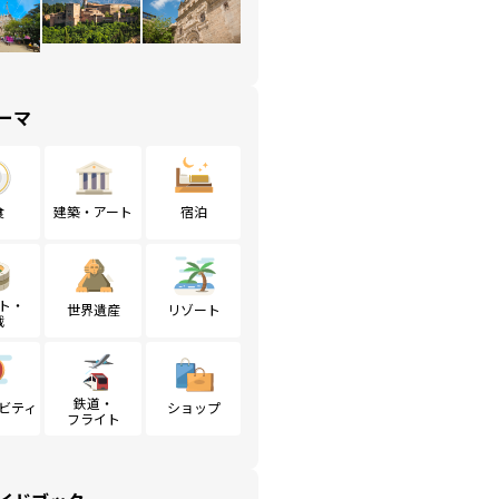
ーマ
食
建築・アート
宿泊
ト・
世界遺産
リゾート
戦
鉄道・
ビティ
ショップ
フライト