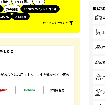
co 海外
aruco 国内
Plat
国と地
代
旅の図鑑
BOOKS スペシャルコラボ
BOOKS
D-Books
絞り込み条件を追加
景１００
」があなたにお届けする、人生を輝かせる中国の
詳細を見る