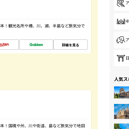
図本！観光名所や橋、川、湖、半島など旅気分で
詳細を見る
人気ス
図本！国境や州、川や街道、島など旅気分で地図