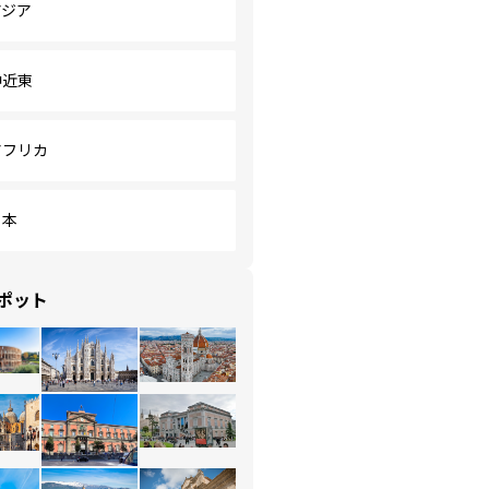
アジア
中近東
アフリカ
日本
ポット