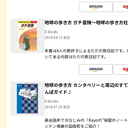
地球の歩き方 ガチ冒険～地球の歩き方
D-Books
2018.04.12 発売
本書は4人の旅好きによるただの旅日記です。
いてある内容はただの旅日記です。
地球の歩き方 カンタベリーと周辺のす
んぽガイド♪
D-Books
2018.07.26 発売
英会話本でおなじみの「Kayoの“秘密のノー
ンドン南東の田舎町をご紹介！