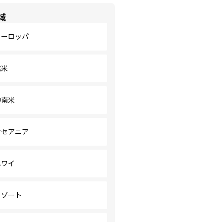
域
ヨーロッパ
北米
中南米
オセアニア
ハワイ
リゾート