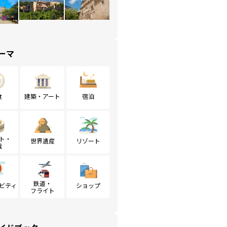
ーマ
食
建築・アート
宿泊
ト・
世界遺産
リゾート
戦
鉄道・
ビティ
ショップ
フライト