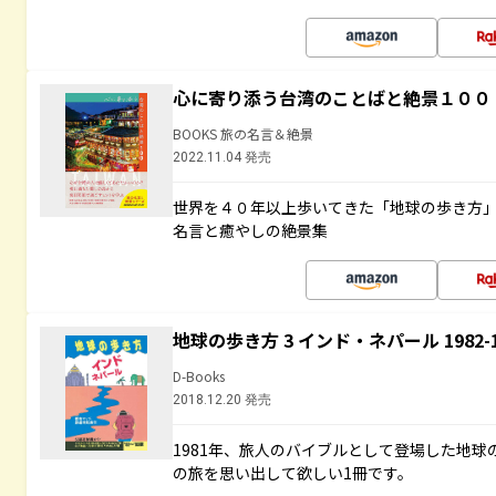
心に寄り添う台湾のことばと絶景１００
BOOKS 旅の名言＆絶景
2022.11.04 発売
世界を４０年以上歩いてきた「地球の歩き方
名言と癒やしの絶景集
地球の歩き方 3 インド・ネパール 1982
D-Books
2018.12.20 発売
1981年、旅人のバイブルとして登場した地
の旅を思い出して欲しい1冊です。