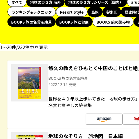
すべて
地球の歩き方 海外
地球の歩き方 Jシリーズ（国内）
aru
ランキング&テクニック
Resort Style
島旅
御朱印
歴史時
BOOKS 旅の名言＆絶景
BOOKS 旅と健康
BOOKS 旅の読み物
1〜20件/232件中 を表示
悠久の教えをひもとく中国のことばと絶
BOOKS 旅の名言＆絶景
2022.12.15 発売
世界を４０年以上歩いてきた「地球の歩き方
名言と癒やしの絶景集
地球のなぞり方 旅地図 日本編