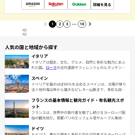
詳細を見る
…
1
2
3
10
AD
AD
人気の国と地域から探す
イタリア
イタリアは歴史、文化、グルメ、自然と多彩な魅力にあふ
れた国。
ローマ
の古代遺跡やフィレンツェのルネッサンス
美術、ヴェネツィアの運河など、歴史あるスポットはもち
スペイン
ろん、トスカーナの美しい田園風景やアマルフィ海岸の絶
景など、自然景観も見逃せない。観光の合間には、本場の
イベリア半島のほぼ80％を占めるスペインは、太陽が降り
ピザやパスタなど、絶品のイタリア料理を堪能することも
注ぐ地中海沿岸から雄大なピレネー山脈まで、多彩な自然
できる。朝目覚めてから夜眠るまで、すべての瞬間を楽し
と文化が詰まったヨーロッパ屈指の旅行先だ。多様な地域
フランスの基本情報と観光ガイド・有名観光スポ
ませてくれるイタリアで、忘れられない旅をしてみよう！
文化が根付くこの国では、情熱的なフラメンコ、熱気あふ
なお、新着のイタリア情報は
コンテンツ一覧
を参照してほ
れる闘牛、そして美味しいタパスが生活の一部となってい
ット
しい。
る。首都マドリードの洗練された雰囲気や、バルセロナの
フランスは、世界中の旅行者を魅了し続けるヨーロッパ屈
アートに溢れた街角から、地方では古代ローマ遺跡や中世
指の観光地だ。首都パリのエッフェル塔やルーブル美術館
の城塞都市、穏やかなビーチリゾートまで多彩な表情を見
といった象徴的なスポットから、田舎町の古風な美しさま
せる。地方によって風土や気候が異なるスペインはその個
ドイツ
で、幅広い魅力が詰まっている。華麗な宮殿、歴史的な大
性で訪れる人を魅了する。 なお、新着のスペイン情報は
コ
聖堂、美しいビーチ、そして豊かな自然が、訪れる者を心
ドイツは、豊かな歴史と多彩な文化が交差するヨーロッパ