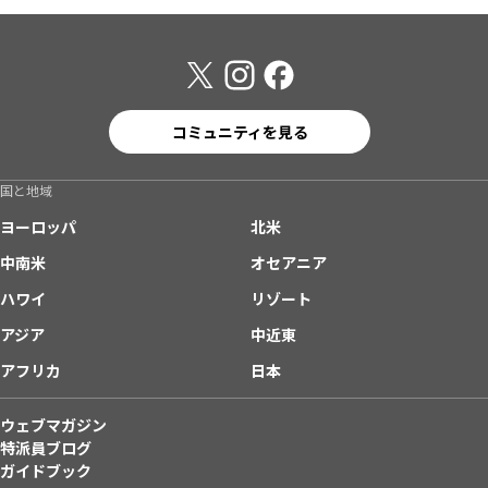
コミュニティを見る
国と地域
ヨーロッパ
北米
中南米
オセアニア
ハワイ
リゾート
アジア
中近東
アフリカ
日本
ウェブマガジン
特派員ブログ
ガイドブック