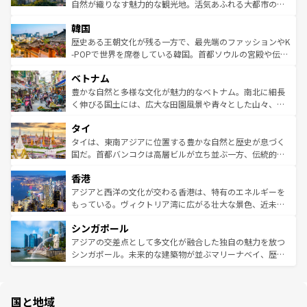
ク、伝統的なフラダンスなど、すべてがハワイの魅力を彩
ど、見どころがたくさん。また、カフェやワイン、オージ
自然が織りなす魅力的な観光地。活気あふれる大都市の台
っている。訪れるたびに新しい発見と感動が待っているハ
ービーフなどの食文化も豊かで、美味しいものであふれて
北やノスタルジックな町並みが人気な九份（ジォウフェ
ワイを、存分に味わってほしい。 なお、新着のハワイ情報
韓国
いる。アクティビティも充実しており、サーフィンやダイ
ン）、静ひつな山岳地帯である台湾東部など、都市の喧騒
は
コンテンツ一覧
を参照してほしい。
ビング、ハイキングなど、アウトドア好きにはたまらな
と山間の静けさが共存しており、訪れる人に新しい発見と
歴史ある王朝文化が残る一方で、最先端のファッションやK
い。オーストラリアの多彩な魅力を存分に味わいつくそ
驚きをもたらしてくれる。また、奥深い台湾の食文化も魅
-POPで世界を席巻している韓国。首都ソウルの宮殿や伝統
う。 なお、新着のオーストラリア情報は
コンテンツ一覧
を
力で、夜市などの屋台グルメから高級料理、ヘルシーで美
家屋が並ぶエリアでは韓国の歴史と文化に浸ることがで
参照してほしい。
ベトナム
容にもいいと評判のスイーツなど、バラエティ豊かな料理
き、地方に足を延ばせば四季折々の自然美を楽しむことが
が味わえる。 なお、新着の台湾情報は
コンテンツ一覧
を参
できる。そして、キムチや焼肉、絶品のストリートフード
豊かな自然と多様な文化が魅力的なベトナム。南北に細長
照してほしい。
まで、さまざまな韓国料理が待っている。夜には、韓国な
く伸びる国土には、広大な田園風景や青々とした山々、世
らではのナイトライフも堪能できる。あたたかいホスピタ
界遺産に登録された壮大な自然景観が点在し、都市部では
タイ
リティに包まれながら、韓国の多彩な魅力を心ゆくまで味
急速な発展と共に伝統が息づく。ハノイの古い町並みやホ
わってみてほしい。 なお、新着の韓国情報は
コンテンツ一
ーチミン市のフランス統治時代の建物も、独特の雰囲気を
タイは、東南アジアに位置する豊かな自然と歴史が息づく
覧
を参照してほしい。
醸し出している。また、バラエティの豊かさとおいしさで
国だ。首都バンコクは高層ビルが立ち並ぶ一方、伝統的な
世界中の食通を魅了してやまないベトナム料理も魅力のひ
寺院や市場がいたるところに点在し、古きよき文化と現代
香港
とつ。フォーやバインミー、ベトナムコーヒーなどは、ぜ
の活気が交差している。北部ではチェンマイなどの山岳地
ひ現地で味わいたい。どの地域を訪れてもあたたかい人々
帯で自然と触れ合い、南部ではプーケットやクラビの美し
アジアと西洋の文化が交わる香港は、特有のエネルギーを
が旅行者を迎えてくれるので、きっと忘れられない旅にな
いビーチでリゾート気分を楽しむことができる。タイ料理
もっている。ヴィクトリア湾に広がる壮大な景色、近未来
るはずだ。 なお、新着のベトナム情報は
コンテンツ一覧
を
は世界的に有名で、屋台から高級レストランまで味覚を刺
的なアートスポット、そして歴史と現代が融合した町並
参照してほしい。
シンガポール
激する。気候は一年中温暖で、どの季節にも異なる楽しみ
み、どこを訪れても感動するはず。観光スポットが密集し
が待っている。親しみやすいタイの人々、仏教を中心とし
ており、効率よく見どころを回れるのも魅力。息をのむよ
アジアの交差点として多文化が融合した独自の魅力を放つ
た文化、そして多様な観光資源が、訪れる旅人を魅了し続
うな絶景から文化的な体験まで、香港を存分に楽しみ尽く
シンガポール。未来的な建築物が並ぶマリーナベイ、歴史
ける。 なお、新着のタイ情報は
コンテンツ一覧
を参照して
そう。 なお、新着の香港情報は
コンテンツ一覧
を参照して
と伝統を感じられるエスニックタウン、多数の緑豊かな公
ほしい。
ほしい。
園や自然保護区など、自然が調和した近代的な景観と文化
の多様性あふれるカラフルな町は、どこを歩いても新しい
国と地域
発見がある。さらに、治安のよさや充実した公共交通機関