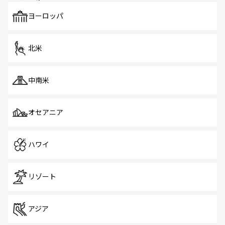
も、旅行者にとっては魅力的なポイント。グルメも豊富
で、ホーカーズは地元の風情を楽しめる外せないスポット
ヨーロッパ
だ。訪れる人を飽きさせないシンガポールで、多様な魅力
を体感しよう。 なお、新着のシンガポール情報は
コンテン
ツ一覧
を参照してほしい。
北米
中南米
オセアニア
ハワイ
リゾート
アジア