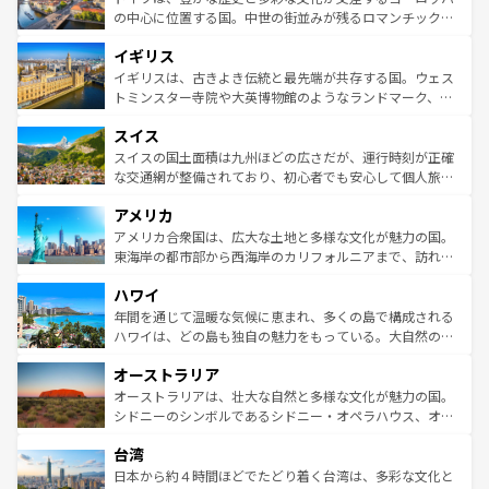
ンテンツ一覧
を参照してほしい。
から魅了する。また、フランスは美食の国としても知ら
の中心に位置する国。中世の街並みが残るロマンチック街
れ、フランス料理はユネスコ無形文化遺産にも登録されて
道から、未来を先取りするようなモダンな都市まで多様な
イギリス
いる。シャンパンの発祥地であるランス、プロヴァンスの
顔を持つこの国は、どこを歩いても飽きることがない。ベ
香り高いラベンダー畑など、多彩な楽しみ方が可能だ。さ
ルリンの文化的活気、バイエルン州のアルプスの絶景、そ
イギリスは、古きよき伝統と最先端が共存する国。ウェス
らに、パリ以外の地域にも魅力が溢れており、どの街角に
してライン川沿いのワイン畑といった風景は必見。ビール
トミンスター寺院や大英博物館のようなランドマーク、歴
も豊かな歴史と文化が息づいている。パリ以外の個性あふ
とソーセージを味わいながら地元の人と過ごす楽しい時間
史ある大学都市、美しい丘陵地帯や牧歌的な風景など、エ
れる地方に足を運ぶとそれぞれで全く異なる文化を体験で
スイス
は、お酒好きな人にはぜひ体験してほしい。 なお、新着の
リアごとに異なる魅力がある。また、優雅なアフタヌーン
きるだろう。 なお、新着のフランス情報は
コンテンツ一覧
ドイツ情報は
コンテンツ一覧
を参照してほしい。
ティー、ビール好きにはたまらない英国パブ、サッカー観
スイスの国土面積は九州ほどの広さだが、運行時刻が正確
を参照してほしい。
戦など、本場だからこそできる体験も豊富。イギリスを旅
な交通網が整備されており、初心者でも安心して個人旅行
して楽しみつくそう。 なお、新着のイギリス情報は
コンテ
を楽しめる。日本同様に時刻表どおりの旅が可能だ。中世
アメリカ
ンツ一覧
を参照してほしい。
の建物がそのまま残る町や、スイスならではのユニークな
博物館もあり、アルプス観光だけでなく町歩きも満喫する
アメリカ合衆国は、広大な土地と多様な文化が魅力の国。
ことができる。国民の所得が高いため物価も高いが、旅行
東海岸の都市部から西海岸のカリフォルニアまで、訪れる
者向けの交通パス提供のサービスもあり、うまく活用すれ
場所ごとに異なる風景と体験が待っている。ニューヨーク
ハワイ
ば市内交通費無料で観光を楽しむこともできる。 なお、新
のような巨大都市は、観光、ショッピング、エンターテイ
着のスイス情報は
コンテンツ一覧
を参照してほしい。
ンメントが詰まった刺激的なスポットだ。一方、アメリカ
年間を通じて温暖な気候に恵まれ、多くの島で構成される
西部には大自然が広がり、グランドキャニオンやイエロー
ハワイは、どの島も独自の魅力をもっている。大自然の神
ストーン国立公園といった絶景が堪能できる。さらに、南
秘を感じたいなら、火山が生み出した壮大な景観を誇るハ
オーストラリア
部のニューオーリンズでは、音楽と美食が融合した独特の
ワイ島は見逃せない。また、定番の観光地といえばオアフ
文化が魅力。旅行者はアメリカの各地域で異なる魅力を楽
島だが、静かな自然を求めるならマウイ島やカウアイ島が
オーストラリアは、壮大な自然と多様な文化が魅力の国。
しみながら、その多様性と豊かな歴史を感じることができ
おすすめ。エメラルドグリーンに輝く海をはじめ、豊かな
シドニーのシンボルであるシドニー・オペラハウス、オー
るだろう。車でのロードトリップや列車の旅も、アメリカ
文化や歴史が息づいている。「アロハスピリット」と呼ば
ストラリア東海岸北部に広がる大サンゴ礁地帯グレートバ
ならではの贅沢な旅のスタイルだ。 なお、新着のアメリカ
台湾
れるおもてなしの心で訪れる人々を迎えてくれるハワイの
リアリーフや大陸中央部にそびえるウルル（エアーズロッ
情報は
コンテンツ一覧
を参照してほしい。
人々、おいしいローカルフードやハワイアンミュージッ
ク）、タスマニアの美しい原生林やケアンズの熱帯雨林な
日本から約４時間ほどでたどり着く台湾は、多彩な文化と