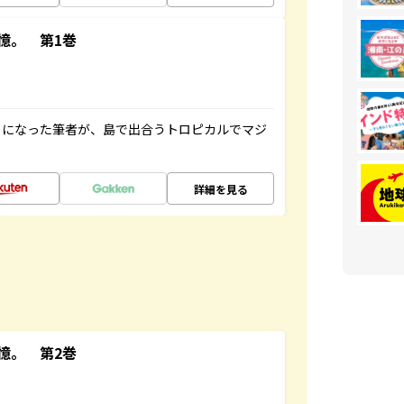
憶。 第1巻
とになった筆者が、島で出合うトロピカルでマジ
詳細を見る
憶。 第2巻