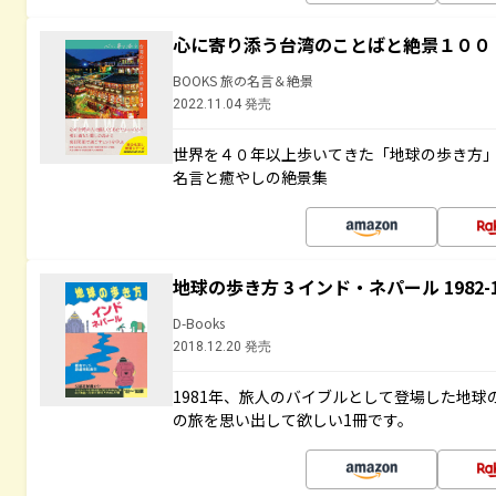
心に寄り添う台湾のことばと絶景１００
BOOKS 旅の名言＆絶景
2022.11.04 発売
世界を４０年以上歩いてきた「地球の歩き方
名言と癒やしの絶景集
地球の歩き方 3 インド・ネパール 1982
D-Books
2018.12.20 発売
1981年、旅人のバイブルとして登場した地
の旅を思い出して欲しい1冊です。