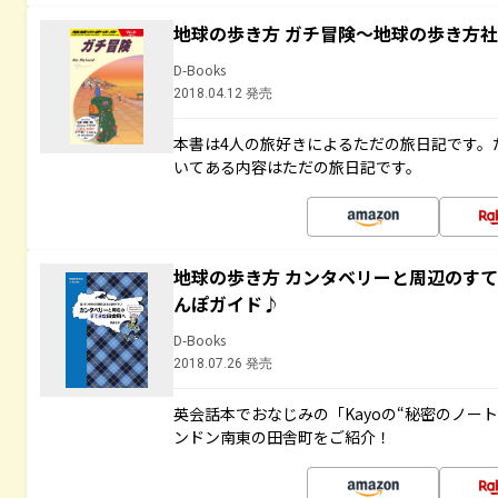
地球の歩き方 ガチ冒険～地球の歩き方
D-Books
2018.04.12 発売
本書は4人の旅好きによるただの旅日記です。
いてある内容はただの旅日記です。
地球の歩き方 カンタベリーと周辺のす
んぽガイド♪
D-Books
2018.07.26 発売
英会話本でおなじみの「Kayoの“秘密のノー
ンドン南東の田舎町をご紹介！