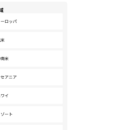
域
ヨーロッパ
北米
中南米
オセアニア
ハワイ
リゾート