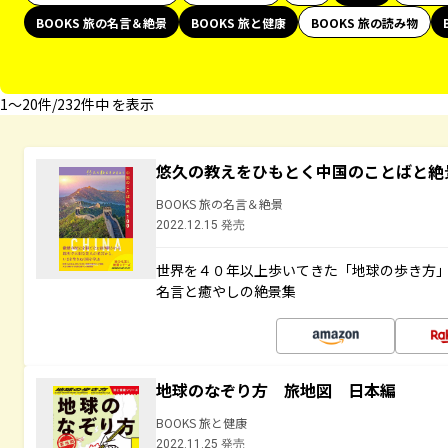
BOOKS 旅の名言＆絶景
BOOKS 旅と健康
BOOKS 旅の読み物
1〜20件/232件中 を表示
悠久の教えをひもとく中国のことばと絶
BOOKS 旅の名言＆絶景
2022.12.15 発売
世界を４０年以上歩いてきた「地球の歩き方
名言と癒やしの絶景集
地球のなぞり方 旅地図 日本編
BOOKS 旅と健康
2022.11.25 発売