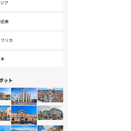
アジア
中近東
アフリカ
日本
ポット