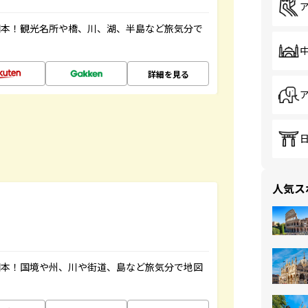
図本！観光名所や橋、川、湖、半島など旅気分で
詳細を見る
人気ス
図本！国境や州、川や街道、島など旅気分で地図