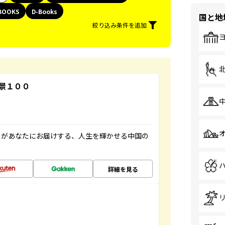
BOOKS
D-Books
国と地
絞り込み条件を追加
景１００
」があなたにお届けする、人生を輝かせる中国の
詳細を見る