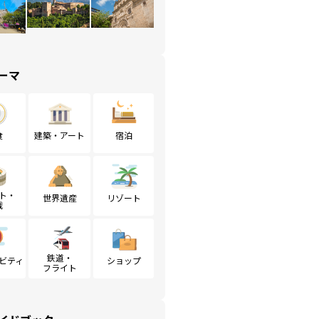
ーマ
食
建築・アート
宿泊
ト・
世界遺産
リゾート
戦
鉄道・
ビティ
ショップ
フライト