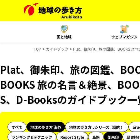
国と地域
ウェブマガジン
TOP
ガイドブック
Plat、御朱印、旅の図鑑、BOOKS ス
Plat、御朱印、旅の図鑑、BO
BOOKS 旅の名言＆絶景、BOO
S、D-Booksのガイドブック一
すべて
地球の歩き方 海外
地球の歩き方 Jシリーズ（国内）
aru
ランキング&テクニック
Resort Style
島旅
御朱印
歴史時