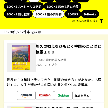
BOOKS スペシャルコラボ
BOOKS 旅の名言＆絶景
BOOKS 旅と健康
BOOKS 旅の読み物
BOOKS
D-Books
絞り込み条件を追加
1〜20件/252件中 を表示
悠久の教えをひもとく中国のことばと
絶景１００
BOOKS 旅の名言＆絶景
2022.12.15 発売
世界を４０年以上歩いてきた「地球の歩き方」があなたにお届
けする、人生を輝かせる中国の名言と癒やしの絶景集
詳細を見る