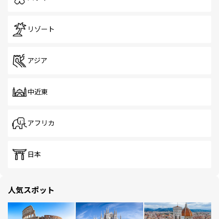
リゾート
アジア
中近東
アフリカ
日本
人気スポット