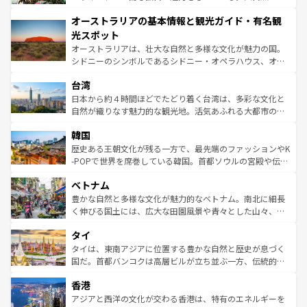
ストーン国立公園といった絶景が堪能できる。さらに、南
秘を感じたいなら、火山が生み出した壮大な景観を誇るハ
オーストラリアの基本情報と観光ガイド・有名観
部のニューオーリンズでは、音楽と美食が融合した独特の
ワイ島は見逃せない。また、定番の観光地といえばオアフ
文化が魅力。旅行者はアメリカの各地域で異なる魅力を楽
島だが、静かな自然を求めるならマウイ島やカウアイ島が
光スポット
しみながら、その多様性と豊かな歴史を感じることができ
おすすめ。エメラルドグリーンに輝く海をはじめ、豊かな
オーストラリアは、壮大な自然と多様な文化が魅力の国。
るだろう。車でのロードトリップや列車の旅も、アメリカ
文化や歴史が息づいている。「アロハスピリット」と呼ば
シドニーのシンボルであるシドニー・オペラハウス、オー
ならではの贅沢な旅のスタイルだ。 なお、新着のアメリカ
れるおもてなしの心で訪れる人々を迎えてくれるハワイの
ストラリア東海岸北部に広がる大サンゴ礁地帯グレートバ
情報は
コンテンツ一覧
を参照してほしい。
人々、おいしいローカルフードやハワイアンミュージッ
台湾
リアリーフや大陸中央部にそびえるウルル（エアーズロッ
ク、伝統的なフラダンスなど、すべてがハワイの魅力を彩
ク）、タスマニアの美しい原生林やケアンズの熱帯雨林な
日本から約４時間ほどでたどり着く台湾は、多彩な文化と
っている。訪れるたびに新しい発見と感動が待っているハ
ど、見どころがたくさん。また、カフェやワイン、オージ
自然が織りなす魅力的な観光地。活気あふれる大都市の台
ワイを、存分に味わってほしい。 なお、新着のハワイ情報
ービーフなどの食文化も豊かで、美味しいものであふれて
北やノスタルジックな町並みが人気な九份（ジォウフェ
は
コンテンツ一覧
を参照してほしい。
韓国
いる。アクティビティも充実しており、サーフィンやダイ
ン）、静ひつな山岳地帯である台湾東部など、都市の喧騒
ビング、ハイキングなど、アウトドア好きにはたまらな
と山間の静けさが共存しており、訪れる人に新しい発見と
歴史ある王朝文化が残る一方で、最先端のファッションやK
い。オーストラリアの多彩な魅力を存分に味わいつくそ
驚きをもたらしてくれる。また、奥深い台湾の食文化も魅
-POPで世界を席巻している韓国。首都ソウルの宮殿や伝統
う。 なお、新着のオーストラリア情報は
コンテンツ一覧
を
力で、夜市などの屋台グルメから高級料理、ヘルシーで美
家屋が並ぶエリアでは韓国の歴史と文化に浸ることがで
参照してほしい。
ベトナム
容にもいいと評判のスイーツなど、バラエティ豊かな料理
き、地方に足を延ばせば四季折々の自然美を楽しむことが
が味わえる。 なお、新着の台湾情報は
コンテンツ一覧
を参
できる。そして、キムチや焼肉、絶品のストリートフード
豊かな自然と多様な文化が魅力的なベトナム。南北に細長
照してほしい。
まで、さまざまな韓国料理が待っている。夜には、韓国な
く伸びる国土には、広大な田園風景や青々とした山々、世
らではのナイトライフも堪能できる。あたたかいホスピタ
界遺産に登録された壮大な自然景観が点在し、都市部では
タイ
リティに包まれながら、韓国の多彩な魅力を心ゆくまで味
急速な発展と共に伝統が息づく。ハノイの古い町並みやホ
わってみてほしい。 なお、新着の韓国情報は
コンテンツ一
ーチミン市のフランス統治時代の建物も、独特の雰囲気を
タイは、東南アジアに位置する豊かな自然と歴史が息づく
覧
を参照してほしい。
醸し出している。また、バラエティの豊かさとおいしさで
国だ。首都バンコクは高層ビルが立ち並ぶ一方、伝統的な
世界中の食通を魅了してやまないベトナム料理も魅力のひ
寺院や市場がいたるところに点在し、古きよき文化と現代
香港
とつ。フォーやバインミー、ベトナムコーヒーなどは、ぜ
の活気が交差している。北部ではチェンマイなどの山岳地
ひ現地で味わいたい。どの地域を訪れてもあたたかい人々
帯で自然と触れ合い、南部ではプーケットやクラビの美し
アジアと西洋の文化が交わる香港は、特有のエネルギーを