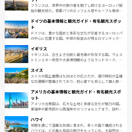
る。首都マドリードの洗練された雰囲気や、バルセロナの
フランスは、世界中の旅行者を魅了し続けるヨーロッパ屈
アートに溢れた街角から、地方では古代ローマ遺跡や中世
指の観光地だ。首都パリのエッフェル塔やルーブル美術館
の城塞都市、穏やかなビーチリゾートまで多彩な表情を見
といった象徴的なスポットから、田舎町の古風な美しさま
せる。地方によって風土や気候が異なるスペインはその個
ドイツの基本情報と観光ガイド・有名観光スポッ
で、幅広い魅力が詰まっている。華麗な宮殿、歴史的な大
性で訪れる人を魅了する。 なお、新着のスペイン情報は
コ
聖堂、美しいビーチ、そして豊かな自然が、訪れる者を心
ト
ンテンツ一覧
を参照してほしい。
から魅了する。また、フランスは美食の国としても知ら
ドイツは、豊かな歴史と多彩な文化が交差するヨーロッパ
れ、フランス料理はユネスコ無形文化遺産にも登録されて
の中心に位置する国。中世の街並みが残るロマンチック街
いる。シャンパンの発祥地であるランス、プロヴァンスの
道から、未来を先取りするようなモダンな都市まで多様な
香り高いラベンダー畑など、多彩な楽しみ方が可能だ。さ
イギリス
顔を持つこの国は、どこを歩いても飽きることがない。ベ
らに、パリ以外の地域にも魅力が溢れており、どの街角に
ルリンの文化的活気、バイエルン州のアルプスの絶景、そ
イギリスは、古きよき伝統と最先端が共存する国。ウェス
も豊かな歴史と文化が息づいている。パリ以外の個性あふ
してライン川沿いのワイン畑といった風景は必見。ビール
トミンスター寺院や大英博物館のようなランドマーク、歴
れる地方に足を運ぶとそれぞれで全く異なる文化を体験で
とソーセージを味わいながら地元の人と過ごす楽しい時間
史ある大学都市、美しい丘陵地帯や牧歌的な風景など、エ
きるだろう。 なお、新着のフランス情報は
コンテンツ一覧
スイス
は、お酒好きな人にはぜひ体験してほしい。 なお、新着の
リアごとに異なる魅力がある。また、優雅なアフタヌーン
を参照してほしい。
ドイツ情報は
コンテンツ一覧
を参照してほしい。
ティー、ビール好きにはたまらない英国パブ、サッカー観
スイスの国土面積は九州ほどの広さだが、運行時刻が正確
戦など、本場だからこそできる体験も豊富。イギリスを旅
な交通網が整備されており、初心者でも安心して個人旅行
して楽しみつくそう。 なお、新着のイギリス情報は
コンテ
を楽しめる。日本同様に時刻表どおりの旅が可能だ。中世
アメリカの基本情報と観光ガイド・有名観光スポ
ンツ一覧
を参照してほしい。
の建物がそのまま残る町や、スイスならではのユニークな
博物館もあり、アルプス観光だけでなく町歩きも満喫する
ット
ことができる。国民の所得が高いため物価も高いが、旅行
アメリカ合衆国は、広大な土地と多様な文化が魅力の国。
者向けの交通パス提供のサービスもあり、うまく活用すれ
東海岸の都市部から西海岸のカリフォルニアまで、訪れる
ば市内交通費無料で観光を楽しむこともできる。 なお、新
場所ごとに異なる風景と体験が待っている。ニューヨーク
着のスイス情報は
コンテンツ一覧
を参照してほしい。
ハワイ
のような巨大都市は、観光、ショッピング、エンターテイ
ンメントが詰まった刺激的なスポットだ。一方、アメリカ
年間を通じて温暖な気候に恵まれ、多くの島で構成される
西部には大自然が広がり、グランドキャニオンやイエロー
ハワイは、どの島も独自の魅力をもっている。大自然の神