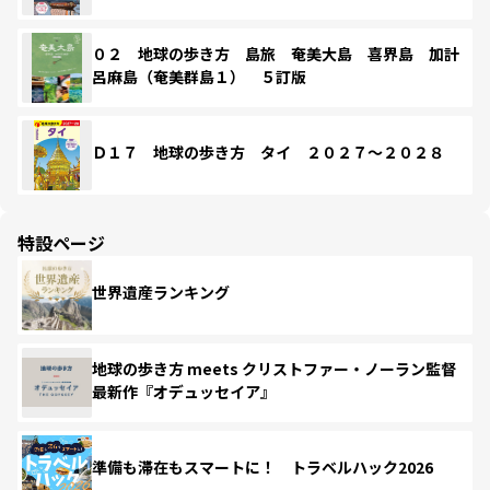
０２ 地球の歩き方 島旅 奄美大島 喜界島 加計
呂麻島（奄美群島１） ５訂版
Ｄ１７ 地球の歩き方 タイ ２０２７～２０２８
特設ページ
世界遺産ランキング
地球の歩き方 meets クリストファー・ノーラン監督
最新作『オデュッセイア』
準備も滞在もスマートに！ トラベルハック2026