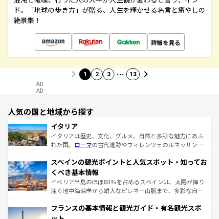
ド。「地球の歩き方」が贈る、人生を輝かせる名言と癒やしの
絶景集！
詳細を見る
…
1
2
3
13
AD
AD
人気の国と地域から探す
イタリア
イタリアは歴史、文化、グルメ、自然と多彩な魅力にあふ
れた国。
ローマ
の古代遺跡やフィレンツェのルネッサンス
美術、ヴェネツィアの運河など、歴史あるスポットはもち
スペインの観光ポイントと人気スポット・知ってお
ろん、トスカーナの美しい田園風景やアマルフィ海岸の絶
景など、自然景観も見逃せない。観光の合間には、本場の
くべき基本情報
ピザやパスタなど、絶品のイタリア料理を堪能することも
イベリア半島のほぼ80％を占めるスペインは、太陽が降り
できる。朝目覚めてから夜眠るまで、すべての瞬間を楽し
注ぐ地中海沿岸から雄大なピレネー山脈まで、多彩な自然
ませてくれるイタリアで、忘れられない旅をしてみよう！
と文化が詰まったヨーロッパ屈指の旅行先だ。多様な地域
なお、新着のイタリア情報は
コンテンツ一覧
を参照してほ
フランスの基本情報と観光ガイド・有名観光スポ
文化が根付くこの国では、情熱的なフラメンコ、熱気あふ
しい。
れる闘牛、そして美味しいタパスが生活の一部となってい
ット