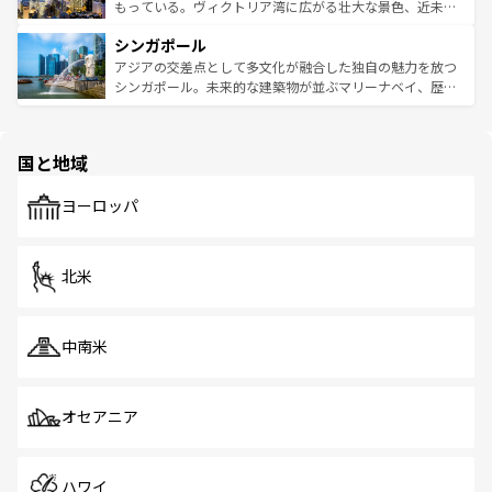
が旅行者を迎えてくれるので、きっと忘れられない旅にな
いビーチでリゾート気分を楽しむことができる。タイ料理
もっている。ヴィクトリア湾に広がる壮大な景色、近未来
るはずだ。 なお、新着のベトナム情報は
コンテンツ一覧
を
は世界的に有名で、屋台から高級レストランまで味覚を刺
的なアートスポット、そして歴史と現代が融合した町並
参照してほしい。
シンガポール
激する。気候は一年中温暖で、どの季節にも異なる楽しみ
み、どこを訪れても感動するはず。観光スポットが密集し
が待っている。親しみやすいタイの人々、仏教を中心とし
ており、効率よく見どころを回れるのも魅力。息をのむよ
アジアの交差点として多文化が融合した独自の魅力を放つ
た文化、そして多様な観光資源が、訪れる旅人を魅了し続
うな絶景から文化的な体験まで、香港を存分に楽しみ尽く
シンガポール。未来的な建築物が並ぶマリーナベイ、歴史
ける。 なお、新着のタイ情報は
コンテンツ一覧
を参照して
そう。 なお、新着の香港情報は
コンテンツ一覧
を参照して
と伝統を感じられるエスニックタウン、多数の緑豊かな公
ほしい。
ほしい。
園や自然保護区など、自然が調和した近代的な景観と文化
の多様性あふれるカラフルな町は、どこを歩いても新しい
国と地域
発見がある。さらに、治安のよさや充実した公共交通機関
も、旅行者にとっては魅力的なポイント。グルメも豊富
で、ホーカーズは地元の風情を楽しめる外せないスポット
ヨーロッパ
だ。訪れる人を飽きさせないシンガポールで、多様な魅力
を体感しよう。 なお、新着のシンガポール情報は
コンテン
ツ一覧
を参照してほしい。
北米
中南米
オセアニア
ハワイ