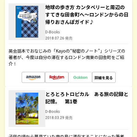
地球の歩き方 カンタベリーと周辺の
すてきな田舎町へ～ロンドンからの日
帰りおさんぽガイド♪
D-Books
2018.07.26 発売
英会話本でおなじみの「Kayoの“秘密のノート”」シリーズの
著者が、今度は自分の滞在するロンドン南東の田舎町をご紹
介！
詳細を見る
とろとろトロピカル ある旅の記録と
記憶。 第1巻
D-Books
2018.03.29 発売
子供の頃から夢見ていた南の島に滞在することになった筆者