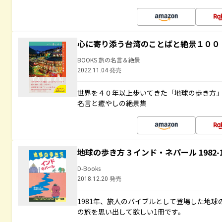
心に寄り添う台湾のことばと絶景１００
BOOKS 旅の名言＆絶景
2022.11.04 発売
世界を４０年以上歩いてきた「地球の歩き方
名言と癒やしの絶景集
地球の歩き方 3 インド・ネパール 1982
D-Books
2018.12.20 発売
1981年、旅人のバイブルとして登場した地
の旅を思い出して欲しい1冊です。