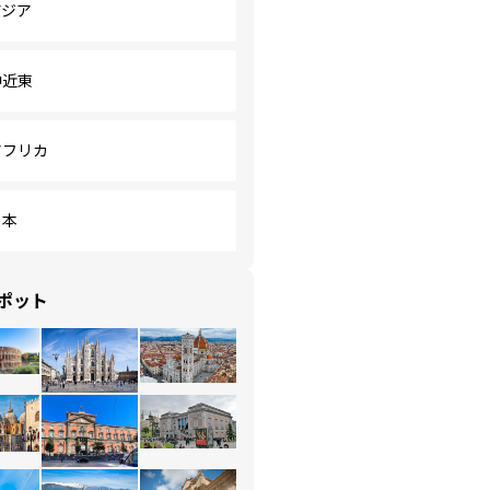
アジア
中近東
アフリカ
日本
ポット