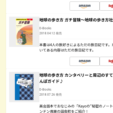
地球の歩き方 ガチ冒険～地球の歩き方
D-Books
2018.04.12 発売
本書は4人の旅好きによるただの旅日記です。
いてある内容はただの旅日記です。
地球の歩き方 カンタベリーと周辺のす
んぽガイド♪
D-Books
2018.07.26 発売
英会話本でおなじみの「Kayoの“秘密のノー
ンドン南東の田舎町をご紹介！