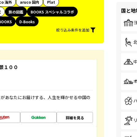
co 海外
aruco 国内
Plat
国と地
代
旅の図鑑
BOOKS スペシャルコラボ
BOOKS
D-Books
絞り込み条件を追加
景１００
」があなたにお届けする、人生を輝かせる中国の
詳細を見る