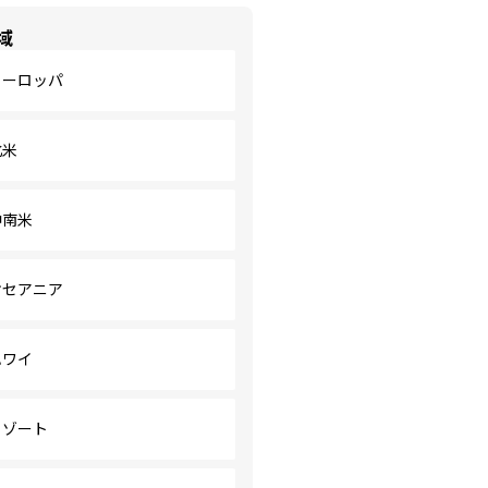
域
ヨーロッパ
北米
中南米
オセアニア
ハワイ
リゾート