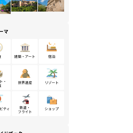
ーマ
食
建築・アート
宿泊
ト・
世界遺産
リゾート
戦
鉄道・
ビティ
ショップ
フライト