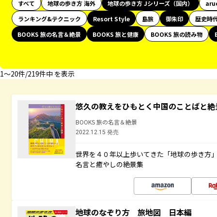
すべて
地球の歩き方 海外
地球の歩き方 Jシリーズ（国内）
aru
ランキング&テクニック
Resort Style
島旅
御朱印
歴史時
BOOKS 旅の名言＆絶景
BOOKS 旅と健康
BOOKS 旅の読み物
1〜20件/219件中 を表示
悠久の教えをひもとく中国のことばと絶
BOOKS 旅の名言＆絶景
2022.12.15 発売
世界を４０年以上歩いてきた「地球の歩き方
名言と癒やしの絶景集
地球のなぞり方 旅地図 日本編