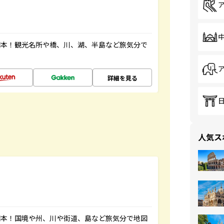
図本！観光名所や橋、川、湖、半島など旅気分で
詳細を見る
人気ス
図本！国境や州、川や街道、島など旅気分で地図