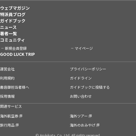
ウェブマガジン
特派員ブログ
ガイドブック
ニュース
著者一覧
コミュニティ
新規会員登録
マイページ
GOOD LUCK TRIP
運営会社
プライバシーポリシー
利用規約
ガイドライン
書店御担当者様へ
ガイドブックに投稿する
採用情報
お問い合わせ
関連サービス
海外航空券
海外ツアー
旅行用品
海外のおみやげ
© Arukikata. Co.,Ltd. All rights reserved.