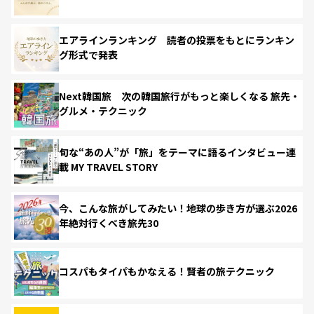
エアラインランキング 読者の投票をもとにランキン
グ形式で発表
Next韓国旅 次の韓国旅行がもっと楽しくなる 旅先・
グルメ・テクニック
旬な“あの人”が「旅」をテーマに語るインタビュー連
載 MY TRAVEL STORY
今、こんな旅がしてみたい！地球の歩き方が選ぶ2026
年絶対行くべき旅先30
コスパもタイパもかなえる！賢者の旅テクニック