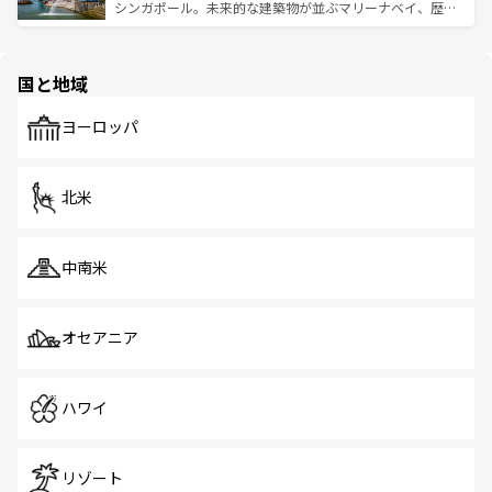
た文化、そして多様な観光資源が、訪れる旅人を魅了し続
うな絶景から文化的な体験まで、香港を存分に楽しみ尽く
シンガポール。未来的な建築物が並ぶマリーナベイ、歴史
ける。 なお、新着のタイ情報は
コンテンツ一覧
を参照して
そう。 なお、新着の香港情報は
コンテンツ一覧
を参照して
と伝統を感じられるエスニックタウン、多数の緑豊かな公
ほしい。
ほしい。
園や自然保護区など、自然が調和した近代的な景観と文化
の多様性あふれるカラフルな町は、どこを歩いても新しい
国と地域
発見がある。さらに、治安のよさや充実した公共交通機関
も、旅行者にとっては魅力的なポイント。グルメも豊富
で、ホーカーズは地元の風情を楽しめる外せないスポット
ヨーロッパ
だ。訪れる人を飽きさせないシンガポールで、多様な魅力
を体感しよう。 なお、新着のシンガポール情報は
コンテン
ツ一覧
を参照してほしい。
北米
中南米
オセアニア
ハワイ
リゾート