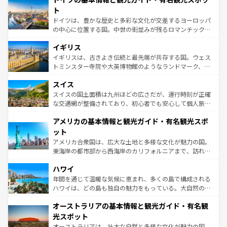
性で訪れる人を魅了する。 なお、新着のスペイン情報は
コ
聖堂、美しいビーチ、そして豊かな自然が、訪れる者を心
ト
ンテンツ一覧
を参照してほしい。
から魅了する。また、フランスは美食の国としても知ら
ドイツは、豊かな歴史と多彩な文化が交差するヨーロッパ
れ、フランス料理はユネスコ無形文化遺産にも登録されて
の中心に位置する国。中世の街並みが残るロマンチック街
いる。シャンパンの発祥地であるランス、プロヴァンスの
道から、未来を先取りするようなモダンな都市まで多様な
香り高いラベンダー畑など、多彩な楽しみ方が可能だ。さ
イギリス
顔を持つこの国は、どこを歩いても飽きることがない。ベ
らに、パリ以外の地域にも魅力が溢れており、どの街角に
ルリンの文化的活気、バイエルン州のアルプスの絶景、そ
イギリスは、古きよき伝統と最先端が共存する国。ウェス
も豊かな歴史と文化が息づいている。パリ以外の個性あふ
してライン川沿いのワイン畑といった風景は必見。ビール
トミンスター寺院や大英博物館のようなランドマーク、歴
れる地方に足を運ぶとそれぞれで全く異なる文化を体験で
とソーセージを味わいながら地元の人と過ごす楽しい時間
史ある大学都市、美しい丘陵地帯や牧歌的な風景など、エ
きるだろう。 なお、新着のフランス情報は
コンテンツ一覧
スイス
は、お酒好きな人にはぜひ体験してほしい。 なお、新着の
リアごとに異なる魅力がある。また、優雅なアフタヌーン
を参照してほしい。
ドイツ情報は
コンテンツ一覧
を参照してほしい。
ティー、ビール好きにはたまらない英国パブ、サッカー観
スイスの国土面積は九州ほどの広さだが、運行時刻が正確
戦など、本場だからこそできる体験も豊富。イギリスを旅
な交通網が整備されており、初心者でも安心して個人旅行
して楽しみつくそう。 なお、新着のイギリス情報は
コンテ
を楽しめる。日本同様に時刻表どおりの旅が可能だ。中世
アメリカの基本情報と観光ガイド・有名観光スポ
ンツ一覧
を参照してほしい。
の建物がそのまま残る町や、スイスならではのユニークな
博物館もあり、アルプス観光だけでなく町歩きも満喫する
ット
ことができる。国民の所得が高いため物価も高いが、旅行
アメリカ合衆国は、広大な土地と多様な文化が魅力の国。
者向けの交通パス提供のサービスもあり、うまく活用すれ
東海岸の都市部から西海岸のカリフォルニアまで、訪れる
ば市内交通費無料で観光を楽しむこともできる。 なお、新
場所ごとに異なる風景と体験が待っている。ニューヨーク
着のスイス情報は
コンテンツ一覧
を参照してほしい。
ハワイ
のような巨大都市は、観光、ショッピング、エンターテイ
ンメントが詰まった刺激的なスポットだ。一方、アメリカ
年間を通じて温暖な気候に恵まれ、多くの島で構成される
西部には大自然が広がり、グランドキャニオンやイエロー
ハワイは、どの島も独自の魅力をもっている。大自然の神
ストーン国立公園といった絶景が堪能できる。さらに、南
秘を感じたいなら、火山が生み出した壮大な景観を誇るハ
オーストラリアの基本情報と観光ガイド・有名観
部のニューオーリンズでは、音楽と美食が融合した独特の
ワイ島は見逃せない。また、定番の観光地といえばオアフ
文化が魅力。旅行者はアメリカの各地域で異なる魅力を楽
島だが、静かな自然を求めるならマウイ島やカウアイ島が
光スポット
しみながら、その多様性と豊かな歴史を感じることができ
おすすめ。エメラルドグリーンに輝く海をはじめ、豊かな
オーストラリアは、壮大な自然と多様な文化が魅力の国。