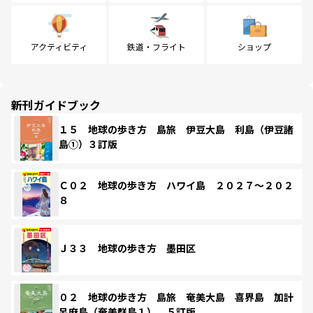
アクティビティ
鉄道・フライト
ショップ
新刊ガイドブック
１５ 地球の歩き方 島旅 伊豆大島 利島（伊豆諸
島①）３訂版
Ｃ０２ 地球の歩き方 ハワイ島 ２０２７～２０２
８
Ｊ３３ 地球の歩き方 墨田区
０２ 地球の歩き方 島旅 奄美大島 喜界島 加計
呂麻島（奄美群島１） ５訂版