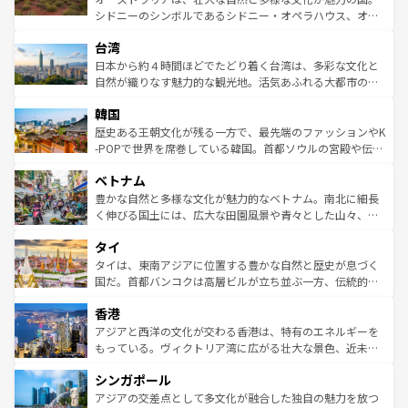
るだろう。車でのロードトリップや列車の旅も、アメリカ
文化や歴史が息づいている。「アロハスピリット」と呼ば
シドニーのシンボルであるシドニー・オペラハウス、オー
ならではの贅沢な旅のスタイルだ。 なお、新着のアメリカ
れるおもてなしの心で訪れる人々を迎えてくれるハワイの
ストラリア東海岸北部に広がる大サンゴ礁地帯グレートバ
情報は
コンテンツ一覧
を参照してほしい。
人々、おいしいローカルフードやハワイアンミュージッ
台湾
リアリーフや大陸中央部にそびえるウルル（エアーズロッ
ク、伝統的なフラダンスなど、すべてがハワイの魅力を彩
ク）、タスマニアの美しい原生林やケアンズの熱帯雨林な
日本から約４時間ほどでたどり着く台湾は、多彩な文化と
っている。訪れるたびに新しい発見と感動が待っているハ
ど、見どころがたくさん。また、カフェやワイン、オージ
自然が織りなす魅力的な観光地。活気あふれる大都市の台
ワイを、存分に味わってほしい。 なお、新着のハワイ情報
ービーフなどの食文化も豊かで、美味しいものであふれて
北やノスタルジックな町並みが人気な九份（ジォウフェ
は
コンテンツ一覧
を参照してほしい。
韓国
いる。アクティビティも充実しており、サーフィンやダイ
ン）、静ひつな山岳地帯である台湾東部など、都市の喧騒
ビング、ハイキングなど、アウトドア好きにはたまらな
と山間の静けさが共存しており、訪れる人に新しい発見と
歴史ある王朝文化が残る一方で、最先端のファッションやK
い。オーストラリアの多彩な魅力を存分に味わいつくそ
驚きをもたらしてくれる。また、奥深い台湾の食文化も魅
-POPで世界を席巻している韓国。首都ソウルの宮殿や伝統
う。 なお、新着のオーストラリア情報は
コンテンツ一覧
を
力で、夜市などの屋台グルメから高級料理、ヘルシーで美
家屋が並ぶエリアでは韓国の歴史と文化に浸ることがで
参照してほしい。
ベトナム
容にもいいと評判のスイーツなど、バラエティ豊かな料理
き、地方に足を延ばせば四季折々の自然美を楽しむことが
が味わえる。 なお、新着の台湾情報は
コンテンツ一覧
を参
できる。そして、キムチや焼肉、絶品のストリートフード
豊かな自然と多様な文化が魅力的なベトナム。南北に細長
照してほしい。
まで、さまざまな韓国料理が待っている。夜には、韓国な
く伸びる国土には、広大な田園風景や青々とした山々、世
らではのナイトライフも堪能できる。あたたかいホスピタ
界遺産に登録された壮大な自然景観が点在し、都市部では
タイ
リティに包まれながら、韓国の多彩な魅力を心ゆくまで味
急速な発展と共に伝統が息づく。ハノイの古い町並みやホ
わってみてほしい。 なお、新着の韓国情報は
コンテンツ一
ーチミン市のフランス統治時代の建物も、独特の雰囲気を
タイは、東南アジアに位置する豊かな自然と歴史が息づく
覧
を参照してほしい。
醸し出している。また、バラエティの豊かさとおいしさで
国だ。首都バンコクは高層ビルが立ち並ぶ一方、伝統的な
世界中の食通を魅了してやまないベトナム料理も魅力のひ
寺院や市場がいたるところに点在し、古きよき文化と現代
香港
とつ。フォーやバインミー、ベトナムコーヒーなどは、ぜ
の活気が交差している。北部ではチェンマイなどの山岳地
ひ現地で味わいたい。どの地域を訪れてもあたたかい人々
帯で自然と触れ合い、南部ではプーケットやクラビの美し
アジアと西洋の文化が交わる香港は、特有のエネルギーを
が旅行者を迎えてくれるので、きっと忘れられない旅にな
いビーチでリゾート気分を楽しむことができる。タイ料理
もっている。ヴィクトリア湾に広がる壮大な景色、近未来
るはずだ。 なお、新着のベトナム情報は
コンテンツ一覧
を
は世界的に有名で、屋台から高級レストランまで味覚を刺
的なアートスポット、そして歴史と現代が融合した町並
参照してほしい。
シンガポール
激する。気候は一年中温暖で、どの季節にも異なる楽しみ
み、どこを訪れても感動するはず。観光スポットが密集し
が待っている。親しみやすいタイの人々、仏教を中心とし
ており、効率よく見どころを回れるのも魅力。息をのむよ
アジアの交差点として多文化が融合した独自の魅力を放つ