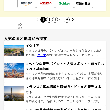
詳細を見る
…
1
2
3
9
AD
AD
人気の国と地域から探す
イタリア
イタリアは歴史、文化、グルメ、自然と多彩な魅力にあふ
れた国。
ローマ
の古代遺跡やフィレンツェのルネッサンス
美術、ヴェネツィアの運河など、歴史あるスポットはもち
スペインの観光ポイントと人気スポット・知ってお
ろん、トスカーナの美しい田園風景やアマルフィ海岸の絶
景など、自然景観も見逃せない。観光の合間には、本場の
くべき基本情報
ピザやパスタなど、絶品のイタリア料理を堪能することも
イベリア半島のほぼ80％を占めるスペインは、太陽が降り
できる。朝目覚めてから夜眠るまで、すべての瞬間を楽し
注ぐ地中海沿岸から雄大なピレネー山脈まで、多彩な自然
ませてくれるイタリアで、忘れられない旅をしてみよう！
と文化が詰まったヨーロッパ屈指の旅行先だ。多様な地域
なお、新着のイタリア情報は
コンテンツ一覧
を参照してほ
フランスの基本情報と観光ガイド・有名観光スポ
文化が根付くこの国では、情熱的なフラメンコ、熱気あふ
しい。
れる闘牛、そして美味しいタパスが生活の一部となってい
ット
る。首都マドリードの洗練された雰囲気や、バルセロナの
フランスは、世界中の旅行者を魅了し続けるヨーロッパ屈
アートに溢れた街角から、地方では古代ローマ遺跡や中世
指の観光地だ。首都パリのエッフェル塔やルーブル美術館
の城塞都市、穏やかなビーチリゾートまで多彩な表情を見
といった象徴的なスポットから、田舎町の古風な美しさま
せる。地方によって風土や気候が異なるスペインはその個
ドイツの基本情報と観光ガイド・有名観光スポッ
で、幅広い魅力が詰まっている。華麗な宮殿、歴史的な大