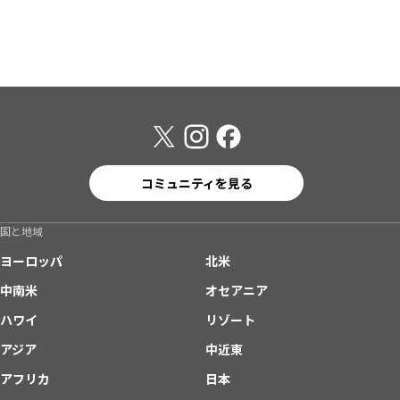
コミュニティを見る
国と地域
ヨーロッパ
北米
中南米
オセアニア
ハワイ
リゾート
アジア
中近東
アフリカ
日本