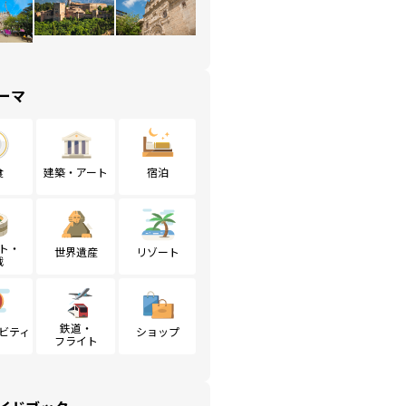
ーマ
食
建築・アート
宿泊
ト・
世界遺産
リゾート
戦
鉄道・
ビティ
ショップ
フライト