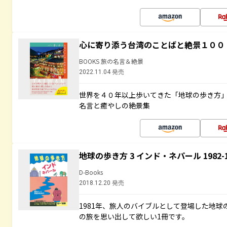
心に寄り添う台湾のことばと絶景１００
BOOKS 旅の名言＆絶景
2022.11.04 発売
世界を４０年以上歩いてきた「地球の歩き方
名言と癒やしの絶景集
地球の歩き方 3 インド・ネパール 1982
D-Books
2018.12.20 発売
1981年、旅人のバイブルとして登場した地
の旅を思い出して欲しい1冊です。