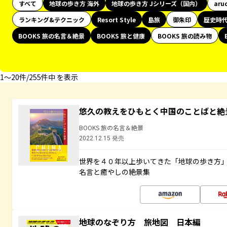
すべて
地球の歩き方 海外
地球の歩き方 Jシリーズ（国内）
aru
ランキング&テクニック
Resort Style
島旅
御朱印
歴史時
BOOKS 旅の名言＆絶景
BOOKS 旅と健康
BOOKS 旅の読み物
1〜20件/255件中 を表示
悠久の教えをひもとく中国のことばと絶
BOOKS 旅の名言＆絶景
2022.12.15 発売
世界を４０年以上歩いてきた「地球の歩き方
名言と癒やしの絶景集
地球のなぞり方 旅地図 日本編