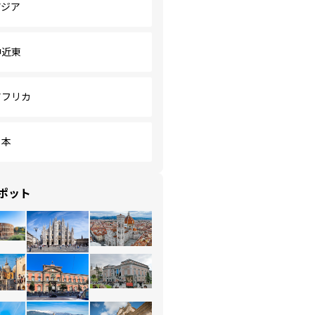
アジア
中近東
アフリカ
日本
ポット