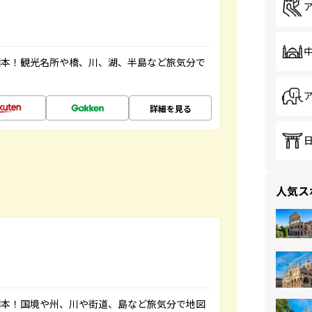
図本！観光名所や橋、川、湖、半島など旅気分で
詳細を見る
人気ス
図本！国境や州、川や街道、島など旅気分で地図