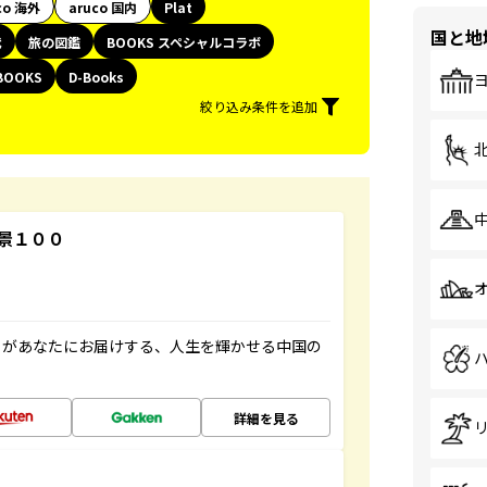
co 海外
aruco 国内
Plat
国と地
代
旅の図鑑
BOOKS スペシャルコラボ
BOOKS
D-Books
絞り込み条件を追加
景１００
」があなたにお届けする、人生を輝かせる中国の
詳細を見る