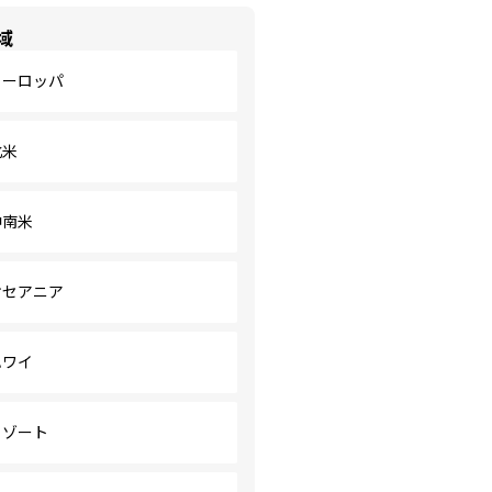
域
ヨーロッパ
北米
中南米
オセアニア
ハワイ
リゾート