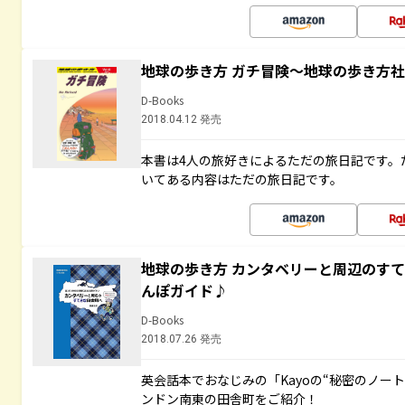
地球の歩き方 ガチ冒険～地球の歩き方
D-Books
2018.04.12 発売
本書は4人の旅好きによるただの旅日記です。
いてある内容はただの旅日記です。
地球の歩き方 カンタベリーと周辺のす
んぽガイド♪
D-Books
2018.07.26 発売
英会話本でおなじみの「Kayoの“秘密のノー
ンドン南東の田舎町をご紹介！