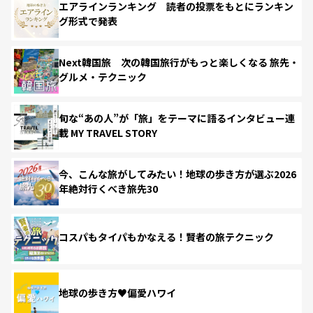
エアラインランキング 読者の投票をもとにランキン
グ形式で発表
Next韓国旅 次の韓国旅行がもっと楽しくなる 旅先・
グルメ・テクニック
旬な“あの人”が「旅」をテーマに語るインタビュー連
載 MY TRAVEL STORY
今、こんな旅がしてみたい！地球の歩き方が選ぶ2026
年絶対行くべき旅先30
コスパもタイパもかなえる！賢者の旅テクニック
地球の歩き方♥偏愛ハワイ