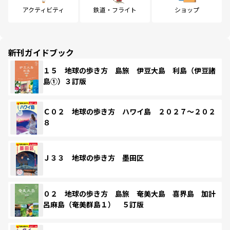
アクティビティ
鉄道・フライト
ショップ
新刊ガイドブック
１５ 地球の歩き方 島旅 伊豆大島 利島（伊豆諸
島①）３訂版
Ｃ０２ 地球の歩き方 ハワイ島 ２０２７～２０２
８
Ｊ３３ 地球の歩き方 墨田区
０２ 地球の歩き方 島旅 奄美大島 喜界島 加計
呂麻島（奄美群島１） ５訂版