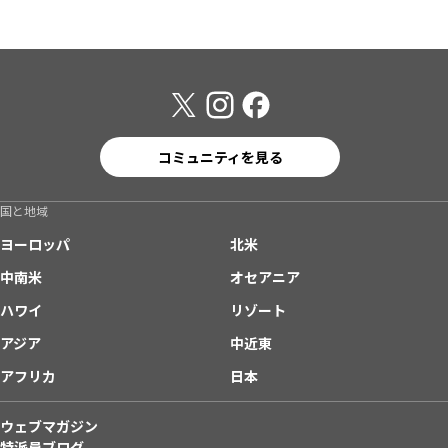
コミュニティを見る
国と地域
ヨーロッパ
北米
中南米
オセアニア
ハワイ
リゾート
アジア
中近東
アフリカ
日本
ウェブマガジン
特派員ブログ