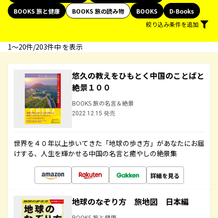
BOOKS 旅と健康
BOOKS 旅の読み物
BOOKS
D-Books
絞り込み条件を追加
1〜20件/203件中 を表示
悠久の教えをひもとく中国のことばと
絶景１００
BOOKS 旅の名言＆絶景
2022.12.15 発売
世界を４０年以上歩いてきた「地球の歩き方」があなたにお届
けする、人生を輝かせる中国の名言と癒やしの絶景集
詳細を見る
地球のなぞり方 旅地図 日本編
BOOKS 旅と健康