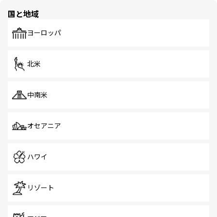
の多様性あふれるカラフルな町は、どこを歩いても新しい
国と地域
発見がある。さらに、治安のよさや充実した公共交通機関
も、旅行者にとっては魅力的なポイント。グルメも豊富
で、ホーカーズは地元の風情を楽しめる外せないスポット
ヨーロッパ
だ。訪れる人を飽きさせないシンガポールで、多様な魅力
を体感しよう。 なお、新着のシンガポール情報は
コンテン
ツ一覧
を参照してほしい。
北米
中南米
オセアニア
ハワイ
リゾート