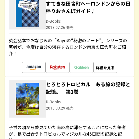
すてきな田舎町へ～ロンドンからの日
帰りおさんぽガイド♪
D-Books
2018.07.26 発売
英会話本でおなじみの「Kayoの“秘密のノート”」シリーズの
著者が、今度は自分の滞在するロンドン南東の田舎町をご紹
介！
詳細を見る
とろとろトロピカル ある旅の記録と
記憶。 第1巻
D-Books
2018.03.29 発売
子供の頃から夢見ていた南の島に滞在することになった筆者
が、島で出合うトロピカルでマジカルな45日間の記録と記