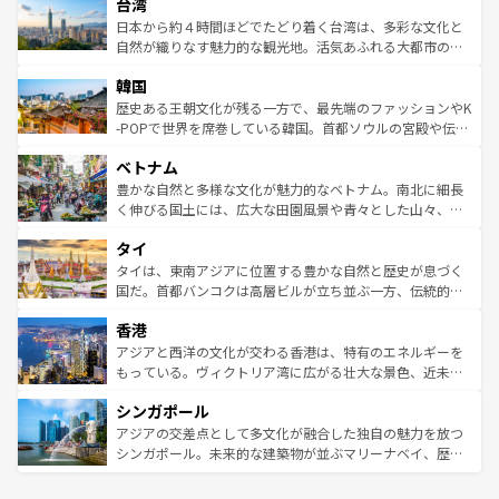
ならではの贅沢な旅のスタイルだ。 なお、新着のアメリカ
台湾
れるおもてなしの心で訪れる人々を迎えてくれるハワイの
リアリーフや大陸中央部にそびえるウルル（エアーズロッ
情報は
コンテンツ一覧
を参照してほしい。
人々、おいしいローカルフードやハワイアンミュージッ
ク）、タスマニアの美しい原生林やケアンズの熱帯雨林な
日本から約４時間ほどでたどり着く台湾は、多彩な文化と
ク、伝統的なフラダンスなど、すべてがハワイの魅力を彩
ど、見どころがたくさん。また、カフェやワイン、オージ
自然が織りなす魅力的な観光地。活気あふれる大都市の台
っている。訪れるたびに新しい発見と感動が待っているハ
ービーフなどの食文化も豊かで、美味しいものであふれて
北やノスタルジックな町並みが人気な九份（ジォウフェ
ワイを、存分に味わってほしい。 なお、新着のハワイ情報
韓国
いる。アクティビティも充実しており、サーフィンやダイ
ン）、静ひつな山岳地帯である台湾東部など、都市の喧騒
は
コンテンツ一覧
を参照してほしい。
ビング、ハイキングなど、アウトドア好きにはたまらな
と山間の静けさが共存しており、訪れる人に新しい発見と
歴史ある王朝文化が残る一方で、最先端のファッションやK
い。オーストラリアの多彩な魅力を存分に味わいつくそ
驚きをもたらしてくれる。また、奥深い台湾の食文化も魅
-POPで世界を席巻している韓国。首都ソウルの宮殿や伝統
う。 なお、新着のオーストラリア情報は
コンテンツ一覧
を
力で、夜市などの屋台グルメから高級料理、ヘルシーで美
家屋が並ぶエリアでは韓国の歴史と文化に浸ることがで
参照してほしい。
ベトナム
容にもいいと評判のスイーツなど、バラエティ豊かな料理
き、地方に足を延ばせば四季折々の自然美を楽しむことが
が味わえる。 なお、新着の台湾情報は
コンテンツ一覧
を参
できる。そして、キムチや焼肉、絶品のストリートフード
豊かな自然と多様な文化が魅力的なベトナム。南北に細長
照してほしい。
まで、さまざまな韓国料理が待っている。夜には、韓国な
く伸びる国土には、広大な田園風景や青々とした山々、世
らではのナイトライフも堪能できる。あたたかいホスピタ
界遺産に登録された壮大な自然景観が点在し、都市部では
タイ
リティに包まれながら、韓国の多彩な魅力を心ゆくまで味
急速な発展と共に伝統が息づく。ハノイの古い町並みやホ
わってみてほしい。 なお、新着の韓国情報は
コンテンツ一
ーチミン市のフランス統治時代の建物も、独特の雰囲気を
タイは、東南アジアに位置する豊かな自然と歴史が息づく
覧
を参照してほしい。
醸し出している。また、バラエティの豊かさとおいしさで
国だ。首都バンコクは高層ビルが立ち並ぶ一方、伝統的な
世界中の食通を魅了してやまないベトナム料理も魅力のひ
寺院や市場がいたるところに点在し、古きよき文化と現代
香港
とつ。フォーやバインミー、ベトナムコーヒーなどは、ぜ
の活気が交差している。北部ではチェンマイなどの山岳地
ひ現地で味わいたい。どの地域を訪れてもあたたかい人々
帯で自然と触れ合い、南部ではプーケットやクラビの美し
アジアと西洋の文化が交わる香港は、特有のエネルギーを
が旅行者を迎えてくれるので、きっと忘れられない旅にな
いビーチでリゾート気分を楽しむことができる。タイ料理
もっている。ヴィクトリア湾に広がる壮大な景色、近未来
るはずだ。 なお、新着のベトナム情報は
コンテンツ一覧
を
は世界的に有名で、屋台から高級レストランまで味覚を刺
的なアートスポット、そして歴史と現代が融合した町並
参照してほしい。
シンガポール
激する。気候は一年中温暖で、どの季節にも異なる楽しみ
み、どこを訪れても感動するはず。観光スポットが密集し
が待っている。親しみやすいタイの人々、仏教を中心とし
ており、効率よく見どころを回れるのも魅力。息をのむよ
アジアの交差点として多文化が融合した独自の魅力を放つ
た文化、そして多様な観光資源が、訪れる旅人を魅了し続
うな絶景から文化的な体験まで、香港を存分に楽しみ尽く
シンガポール。未来的な建築物が並ぶマリーナベイ、歴史
ける。 なお、新着のタイ情報は
コンテンツ一覧
を参照して
そう。 なお、新着の香港情報は
コンテンツ一覧
を参照して
と伝統を感じられるエスニックタウン、多数の緑豊かな公
ほしい。
ほしい。
園や自然保護区など、自然が調和した近代的な景観と文化