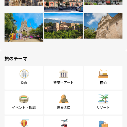
旅のテーマ
飲食
建築・アート
宿泊
イベント・観戦
世界遺産
リゾート