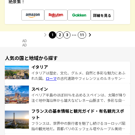
絶景集！
詳細を見る
…
1
2
3
11
AD
AD
人気の国と地域から探す
イタリア
イタリアは歴史、文化、グルメ、自然と多彩な魅力にあふ
れた国。
ローマ
の古代遺跡やフィレンツェのルネッサンス
美術、ヴェネツィアの運河など、歴史あるスポットはもち
スペイン
ろん、トスカーナの美しい田園風景やアマルフィ海岸の絶
景など、自然景観も見逃せない。観光の合間には、本場の
イベリア半島のほぼ80％を占めるスペインは、太陽が降り
ピザやパスタなど、絶品のイタリア料理を堪能することも
注ぐ地中海沿岸から雄大なピレネー山脈まで、多彩な自然
できる。朝目覚めてから夜眠るまで、すべての瞬間を楽し
と文化が詰まったヨーロッパ屈指の旅行先だ。多様な地域
フランスの基本情報と観光ガイド・有名観光スポ
ませてくれるイタリアで、忘れられない旅をしてみよう！
文化が根付くこの国では、情熱的なフラメンコ、熱気あふ
なお、新着のイタリア情報は
コンテンツ一覧
を参照してほ
れる闘牛、そして美味しいタパスが生活の一部となってい
ット
しい。
る。首都マドリードの洗練された雰囲気や、バルセロナの
フランスは、世界中の旅行者を魅了し続けるヨーロッパ屈
アートに溢れた街角から、地方では古代ローマ遺跡や中世
指の観光地だ。首都パリのエッフェル塔やルーブル美術館
の城塞都市、穏やかなビーチリゾートまで多彩な表情を見
といった象徴的なスポットから、田舎町の古風な美しさま