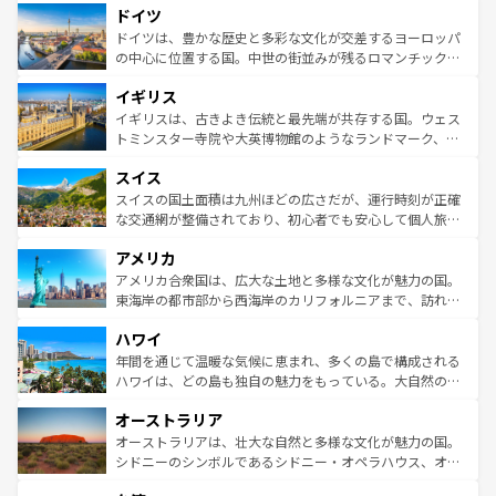
せる。地方によって風土や気候が異なるスペインはその個
ドイツ
で、幅広い魅力が詰まっている。華麗な宮殿、歴史的な大
性で訪れる人を魅了する。 なお、新着のスペイン情報は
コ
聖堂、美しいビーチ、そして豊かな自然が、訪れる者を心
ドイツは、豊かな歴史と多彩な文化が交差するヨーロッパ
ンテンツ一覧
を参照してほしい。
から魅了する。また、フランスは美食の国としても知ら
の中心に位置する国。中世の街並みが残るロマンチック街
れ、フランス料理はユネスコ無形文化遺産にも登録されて
道から、未来を先取りするようなモダンな都市まで多様な
イギリス
いる。シャンパンの発祥地であるランス、プロヴァンスの
顔を持つこの国は、どこを歩いても飽きることがない。ベ
香り高いラベンダー畑など、多彩な楽しみ方が可能だ。さ
ルリンの文化的活気、バイエルン州のアルプスの絶景、そ
イギリスは、古きよき伝統と最先端が共存する国。ウェス
らに、パリ以外の地域にも魅力が溢れており、どの街角に
してライン川沿いのワイン畑といった風景は必見。ビール
トミンスター寺院や大英博物館のようなランドマーク、歴
も豊かな歴史と文化が息づいている。パリ以外の個性あふ
とソーセージを味わいながら地元の人と過ごす楽しい時間
史ある大学都市、美しい丘陵地帯や牧歌的な風景など、エ
れる地方に足を運ぶとそれぞれで全く異なる文化を体験で
スイス
は、お酒好きな人にはぜひ体験してほしい。 なお、新着の
リアごとに異なる魅力がある。また、優雅なアフタヌーン
きるだろう。 なお、新着のフランス情報は
コンテンツ一覧
ドイツ情報は
コンテンツ一覧
を参照してほしい。
ティー、ビール好きにはたまらない英国パブ、サッカー観
スイスの国土面積は九州ほどの広さだが、運行時刻が正確
を参照してほしい。
戦など、本場だからこそできる体験も豊富。イギリスを旅
な交通網が整備されており、初心者でも安心して個人旅行
して楽しみつくそう。 なお、新着のイギリス情報は
コンテ
を楽しめる。日本同様に時刻表どおりの旅が可能だ。中世
アメリカ
ンツ一覧
を参照してほしい。
の建物がそのまま残る町や、スイスならではのユニークな
博物館もあり、アルプス観光だけでなく町歩きも満喫する
アメリカ合衆国は、広大な土地と多様な文化が魅力の国。
ことができる。国民の所得が高いため物価も高いが、旅行
東海岸の都市部から西海岸のカリフォルニアまで、訪れる
者向けの交通パス提供のサービスもあり、うまく活用すれ
場所ごとに異なる風景と体験が待っている。ニューヨーク
ハワイ
ば市内交通費無料で観光を楽しむこともできる。 なお、新
のような巨大都市は、観光、ショッピング、エンターテイ
着のスイス情報は
コンテンツ一覧
を参照してほしい。
ンメントが詰まった刺激的なスポットだ。一方、アメリカ
年間を通じて温暖な気候に恵まれ、多くの島で構成される
西部には大自然が広がり、グランドキャニオンやイエロー
ハワイは、どの島も独自の魅力をもっている。大自然の神
ストーン国立公園といった絶景が堪能できる。さらに、南
秘を感じたいなら、火山が生み出した壮大な景観を誇るハ
オーストラリア
部のニューオーリンズでは、音楽と美食が融合した独特の
ワイ島は見逃せない。また、定番の観光地といえばオアフ
文化が魅力。旅行者はアメリカの各地域で異なる魅力を楽
島だが、静かな自然を求めるならマウイ島やカウアイ島が
オーストラリアは、壮大な自然と多様な文化が魅力の国。
しみながら、その多様性と豊かな歴史を感じることができ
おすすめ。エメラルドグリーンに輝く海をはじめ、豊かな
シドニーのシンボルであるシドニー・オペラハウス、オー
るだろう。車でのロードトリップや列車の旅も、アメリカ
文化や歴史が息づいている。「アロハスピリット」と呼ば
ストラリア東海岸北部に広がる大サンゴ礁地帯グレートバ