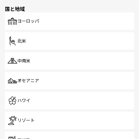
の多様性あふれるカラフルな町は、どこを歩いても新しい
国と地域
発見がある。さらに、治安のよさや充実した公共交通機関
も、旅行者にとっては魅力的なポイント。グルメも豊富
で、ホーカーズは地元の風情を楽しめる外せないスポット
ヨーロッパ
だ。訪れる人を飽きさせないシンガポールで、多様な魅力
を体感しよう。 なお、新着のシンガポール情報は
コンテン
ツ一覧
を参照してほしい。
北米
中南米
オセアニア
ハワイ
リゾート