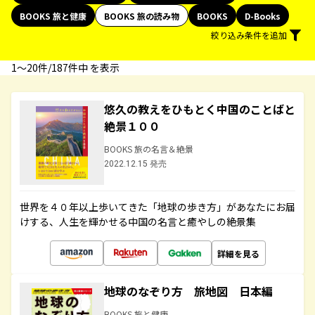
BOOKS 旅と健康
BOOKS 旅の読み物
BOOKS
D-Books
絞り込み条件を追加
1〜20件/187件中 を表示
悠久の教えをひもとく中国のことばと
絶景１００
BOOKS 旅の名言＆絶景
2022.12.15 発売
世界を４０年以上歩いてきた「地球の歩き方」があなたにお届
けする、人生を輝かせる中国の名言と癒やしの絶景集
詳細を見る
地球のなぞり方 旅地図 日本編
BOOKS 旅と健康