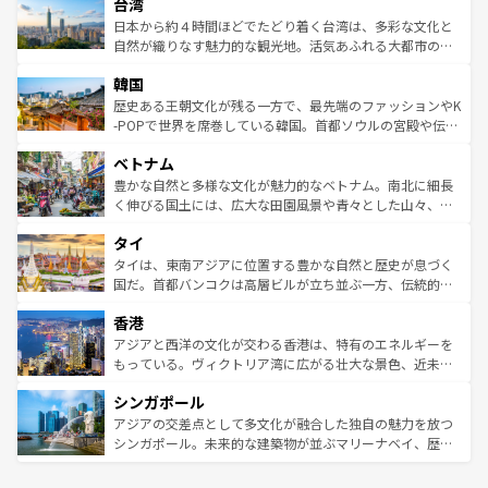
ならではの贅沢な旅のスタイルだ。 なお、新着のアメリカ
台湾
れるおもてなしの心で訪れる人々を迎えてくれるハワイの
リアリーフや大陸中央部にそびえるウルル（エアーズロッ
情報は
コンテンツ一覧
を参照してほしい。
人々、おいしいローカルフードやハワイアンミュージッ
ク）、タスマニアの美しい原生林やケアンズの熱帯雨林な
日本から約４時間ほどでたどり着く台湾は、多彩な文化と
ク、伝統的なフラダンスなど、すべてがハワイの魅力を彩
ど、見どころがたくさん。また、カフェやワイン、オージ
自然が織りなす魅力的な観光地。活気あふれる大都市の台
っている。訪れるたびに新しい発見と感動が待っているハ
ービーフなどの食文化も豊かで、美味しいものであふれて
北やノスタルジックな町並みが人気な九份（ジォウフェ
ワイを、存分に味わってほしい。 なお、新着のハワイ情報
韓国
いる。アクティビティも充実しており、サーフィンやダイ
ン）、静ひつな山岳地帯である台湾東部など、都市の喧騒
は
コンテンツ一覧
を参照してほしい。
ビング、ハイキングなど、アウトドア好きにはたまらな
と山間の静けさが共存しており、訪れる人に新しい発見と
歴史ある王朝文化が残る一方で、最先端のファッションやK
い。オーストラリアの多彩な魅力を存分に味わいつくそ
驚きをもたらしてくれる。また、奥深い台湾の食文化も魅
-POPで世界を席巻している韓国。首都ソウルの宮殿や伝統
う。 なお、新着のオーストラリア情報は
コンテンツ一覧
を
力で、夜市などの屋台グルメから高級料理、ヘルシーで美
家屋が並ぶエリアでは韓国の歴史と文化に浸ることがで
参照してほしい。
ベトナム
容にもいいと評判のスイーツなど、バラエティ豊かな料理
き、地方に足を延ばせば四季折々の自然美を楽しむことが
が味わえる。 なお、新着の台湾情報は
コンテンツ一覧
を参
できる。そして、キムチや焼肉、絶品のストリートフード
豊かな自然と多様な文化が魅力的なベトナム。南北に細長
照してほしい。
まで、さまざまな韓国料理が待っている。夜には、韓国な
く伸びる国土には、広大な田園風景や青々とした山々、世
らではのナイトライフも堪能できる。あたたかいホスピタ
界遺産に登録された壮大な自然景観が点在し、都市部では
タイ
リティに包まれながら、韓国の多彩な魅力を心ゆくまで味
急速な発展と共に伝統が息づく。ハノイの古い町並みやホ
わってみてほしい。 なお、新着の韓国情報は
コンテンツ一
ーチミン市のフランス統治時代の建物も、独特の雰囲気を
タイは、東南アジアに位置する豊かな自然と歴史が息づく
覧
を参照してほしい。
醸し出している。また、バラエティの豊かさとおいしさで
国だ。首都バンコクは高層ビルが立ち並ぶ一方、伝統的な
世界中の食通を魅了してやまないベトナム料理も魅力のひ
寺院や市場がいたるところに点在し、古きよき文化と現代
香港
とつ。フォーやバインミー、ベトナムコーヒーなどは、ぜ
の活気が交差している。北部ではチェンマイなどの山岳地
ひ現地で味わいたい。どの地域を訪れてもあたたかい人々
帯で自然と触れ合い、南部ではプーケットやクラビの美し
アジアと西洋の文化が交わる香港は、特有のエネルギーを
が旅行者を迎えてくれるので、きっと忘れられない旅にな
いビーチでリゾート気分を楽しむことができる。タイ料理
もっている。ヴィクトリア湾に広がる壮大な景色、近未来
るはずだ。 なお、新着のベトナム情報は
コンテンツ一覧
を
は世界的に有名で、屋台から高級レストランまで味覚を刺
的なアートスポット、そして歴史と現代が融合した町並
参照してほしい。
シンガポール
激する。気候は一年中温暖で、どの季節にも異なる楽しみ
み、どこを訪れても感動するはず。観光スポットが密集し
が待っている。親しみやすいタイの人々、仏教を中心とし
ており、効率よく見どころを回れるのも魅力。息をのむよ
アジアの交差点として多文化が融合した独自の魅力を放つ
た文化、そして多様な観光資源が、訪れる旅人を魅了し続
うな絶景から文化的な体験まで、香港を存分に楽しみ尽く
シンガポール。未来的な建築物が並ぶマリーナベイ、歴史
ける。 なお、新着のタイ情報は
コンテンツ一覧
を参照して
そう。 なお、新着の香港情報は
コンテンツ一覧
を参照して
と伝統を感じられるエスニックタウン、多数の緑豊かな公
ほしい。
ほしい。
園や自然保護区など、自然が調和した近代的な景観と文化