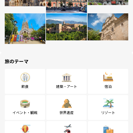
旅のテーマ
飲食
建築・アート
宿泊
イベント・観戦
世界遺産
リゾート