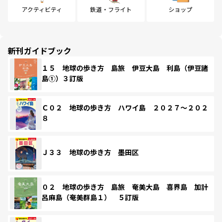
アクティビティ
鉄道・フライト
ショップ
新刊ガイドブック
１５ 地球の歩き方 島旅 伊豆大島 利島（伊豆諸
島①）３訂版
Ｃ０２ 地球の歩き方 ハワイ島 ２０２７～２０２
８
Ｊ３３ 地球の歩き方 墨田区
０２ 地球の歩き方 島旅 奄美大島 喜界島 加計
呂麻島（奄美群島１） ５訂版