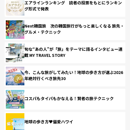
エアラインランキング 読者の投票をもとにランキン
グ形式で発表
Next韓国旅 次の韓国旅行がもっと楽しくなる 旅先・
グルメ・テクニック
旬な“あの人”が「旅」をテーマに語るインタビュー連
載 MY TRAVEL STORY
今、こんな旅がしてみたい！地球の歩き方が選ぶ2026
年絶対行くべき旅先30
コスパもタイパもかなえる！賢者の旅テクニック
地球の歩き方♥偏愛ハワイ