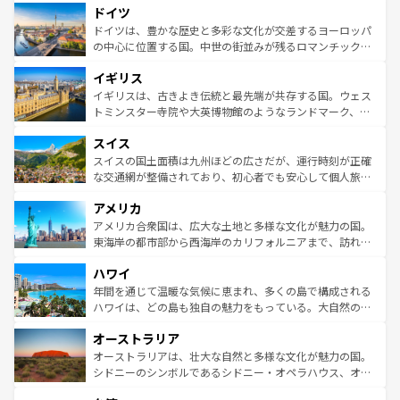
せる。地方によって風土や気候が異なるスペインはその個
ドイツ
で、幅広い魅力が詰まっている。華麗な宮殿、歴史的な大
性で訪れる人を魅了する。 なお、新着のスペイン情報は
コ
聖堂、美しいビーチ、そして豊かな自然が、訪れる者を心
ドイツは、豊かな歴史と多彩な文化が交差するヨーロッパ
ンテンツ一覧
を参照してほしい。
から魅了する。また、フランスは美食の国としても知ら
の中心に位置する国。中世の街並みが残るロマンチック街
れ、フランス料理はユネスコ無形文化遺産にも登録されて
道から、未来を先取りするようなモダンな都市まで多様な
イギリス
いる。シャンパンの発祥地であるランス、プロヴァンスの
顔を持つこの国は、どこを歩いても飽きることがない。ベ
香り高いラベンダー畑など、多彩な楽しみ方が可能だ。さ
ルリンの文化的活気、バイエルン州のアルプスの絶景、そ
イギリスは、古きよき伝統と最先端が共存する国。ウェス
らに、パリ以外の地域にも魅力が溢れており、どの街角に
してライン川沿いのワイン畑といった風景は必見。ビール
トミンスター寺院や大英博物館のようなランドマーク、歴
も豊かな歴史と文化が息づいている。パリ以外の個性あふ
とソーセージを味わいながら地元の人と過ごす楽しい時間
史ある大学都市、美しい丘陵地帯や牧歌的な風景など、エ
れる地方に足を運ぶとそれぞれで全く異なる文化を体験で
スイス
は、お酒好きな人にはぜひ体験してほしい。 なお、新着の
リアごとに異なる魅力がある。また、優雅なアフタヌーン
きるだろう。 なお、新着のフランス情報は
コンテンツ一覧
ドイツ情報は
コンテンツ一覧
を参照してほしい。
ティー、ビール好きにはたまらない英国パブ、サッカー観
スイスの国土面積は九州ほどの広さだが、運行時刻が正確
を参照してほしい。
戦など、本場だからこそできる体験も豊富。イギリスを旅
な交通網が整備されており、初心者でも安心して個人旅行
して楽しみつくそう。 なお、新着のイギリス情報は
コンテ
を楽しめる。日本同様に時刻表どおりの旅が可能だ。中世
アメリカ
ンツ一覧
を参照してほしい。
の建物がそのまま残る町や、スイスならではのユニークな
博物館もあり、アルプス観光だけでなく町歩きも満喫する
アメリカ合衆国は、広大な土地と多様な文化が魅力の国。
ことができる。国民の所得が高いため物価も高いが、旅行
東海岸の都市部から西海岸のカリフォルニアまで、訪れる
者向けの交通パス提供のサービスもあり、うまく活用すれ
場所ごとに異なる風景と体験が待っている。ニューヨーク
ハワイ
ば市内交通費無料で観光を楽しむこともできる。 なお、新
のような巨大都市は、観光、ショッピング、エンターテイ
着のスイス情報は
コンテンツ一覧
を参照してほしい。
ンメントが詰まった刺激的なスポットだ。一方、アメリカ
年間を通じて温暖な気候に恵まれ、多くの島で構成される
西部には大自然が広がり、グランドキャニオンやイエロー
ハワイは、どの島も独自の魅力をもっている。大自然の神
ストーン国立公園といった絶景が堪能できる。さらに、南
秘を感じたいなら、火山が生み出した壮大な景観を誇るハ
オーストラリア
部のニューオーリンズでは、音楽と美食が融合した独特の
ワイ島は見逃せない。また、定番の観光地といえばオアフ
文化が魅力。旅行者はアメリカの各地域で異なる魅力を楽
島だが、静かな自然を求めるならマウイ島やカウアイ島が
オーストラリアは、壮大な自然と多様な文化が魅力の国。
しみながら、その多様性と豊かな歴史を感じることができ
おすすめ。エメラルドグリーンに輝く海をはじめ、豊かな
シドニーのシンボルであるシドニー・オペラハウス、オー
るだろう。車でのロードトリップや列車の旅も、アメリカ
文化や歴史が息づいている。「アロハスピリット」と呼ば
ストラリア東海岸北部に広がる大サンゴ礁地帯グレートバ