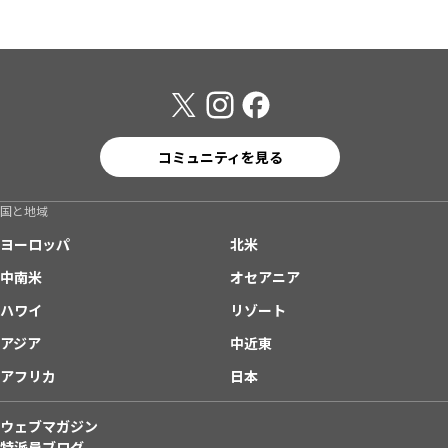
コミュニティを見る
国と地域
ヨーロッパ
北米
中南米
オセアニア
ハワイ
リゾート
アジア
中近東
アフリカ
日本
ウェブマガジン
特派員ブログ