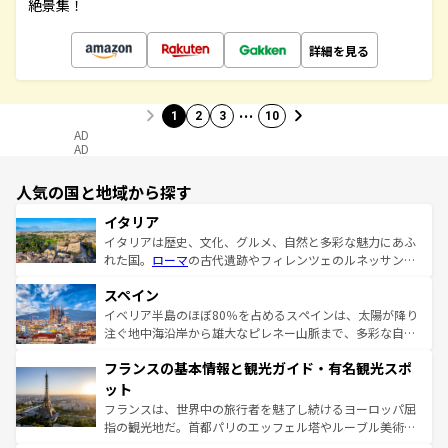
絶景集！
詳細を見る
…
1
2
3
10
AD
AD
人気の国と地域から探す
イタリア
イタリアは歴史、文化、グルメ、自然と多彩な魅力にあふ
れた国。
ローマ
の古代遺跡やフィレンツェのルネッサンス
美術、ヴェネツィアの運河など、歴史あるスポットはもち
スペイン
ろん、トスカーナの美しい田園風景やアマルフィ海岸の絶
景など、自然景観も見逃せない。観光の合間には、本場の
イベリア半島のほぼ80％を占めるスペインは、太陽が降り
ピザやパスタなど、絶品のイタリア料理を堪能することも
注ぐ地中海沿岸から雄大なピレネー山脈まで、多彩な自然
できる。朝目覚めてから夜眠るまで、すべての瞬間を楽し
と文化が詰まったヨーロッパ屈指の旅行先だ。多様な地域
フランスの基本情報と観光ガイド・有名観光スポ
ませてくれるイタリアで、忘れられない旅をしてみよう！
文化が根付くこの国では、情熱的なフラメンコ、熱気あふ
なお、新着のイタリア情報は
コンテンツ一覧
を参照してほ
れる闘牛、そして美味しいタパスが生活の一部となってい
ット
しい。
る。首都マドリードの洗練された雰囲気や、バルセロナの
フランスは、世界中の旅行者を魅了し続けるヨーロッパ屈
アートに溢れた街角から、地方では古代ローマ遺跡や中世
指の観光地だ。首都パリのエッフェル塔やルーブル美術館
の城塞都市、穏やかなビーチリゾートまで多彩な表情を見
といった象徴的なスポットから、田舎町の古風な美しさま