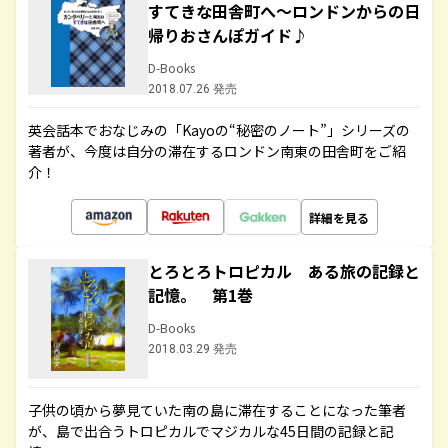
すてきな田舎町へ～ロンドンからの日
帰りおさんぽガイド♪
D-Books
2018.07.26 発売
英会話本でおなじみの「Kayoの“秘密のノート”」シリーズの
著者が、今度は自分の滞在するロンドン南東の田舎町をご紹
介！
詳細を見る
とろとろトロピカル ある旅の記録と
記憶。 第1巻
D-Books
2018.03.29 発売
子供の頃から夢見ていた南の島に滞在することになった筆者
が、島で出合うトロピカルでマジカルな45日間の記録と記