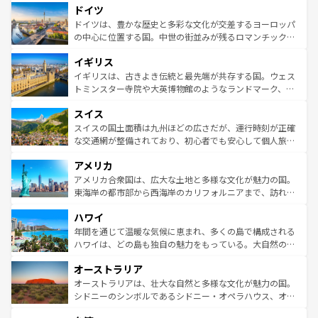
せる。地方によって風土や気候が異なるスペインはその個
ドイツ
で、幅広い魅力が詰まっている。華麗な宮殿、歴史的な大
性で訪れる人を魅了する。 なお、新着のスペイン情報は
コ
聖堂、美しいビーチ、そして豊かな自然が、訪れる者を心
ドイツは、豊かな歴史と多彩な文化が交差するヨーロッパ
ンテンツ一覧
を参照してほしい。
から魅了する。また、フランスは美食の国としても知ら
の中心に位置する国。中世の街並みが残るロマンチック街
れ、フランス料理はユネスコ無形文化遺産にも登録されて
道から、未来を先取りするようなモダンな都市まで多様な
イギリス
いる。シャンパンの発祥地であるランス、プロヴァンスの
顔を持つこの国は、どこを歩いても飽きることがない。ベ
香り高いラベンダー畑など、多彩な楽しみ方が可能だ。さ
ルリンの文化的活気、バイエルン州のアルプスの絶景、そ
イギリスは、古きよき伝統と最先端が共存する国。ウェス
らに、パリ以外の地域にも魅力が溢れており、どの街角に
してライン川沿いのワイン畑といった風景は必見。ビール
トミンスター寺院や大英博物館のようなランドマーク、歴
も豊かな歴史と文化が息づいている。パリ以外の個性あふ
とソーセージを味わいながら地元の人と過ごす楽しい時間
史ある大学都市、美しい丘陵地帯や牧歌的な風景など、エ
れる地方に足を運ぶとそれぞれで全く異なる文化を体験で
スイス
は、お酒好きな人にはぜひ体験してほしい。 なお、新着の
リアごとに異なる魅力がある。また、優雅なアフタヌーン
きるだろう。 なお、新着のフランス情報は
コンテンツ一覧
ドイツ情報は
コンテンツ一覧
を参照してほしい。
ティー、ビール好きにはたまらない英国パブ、サッカー観
スイスの国土面積は九州ほどの広さだが、運行時刻が正確
を参照してほしい。
戦など、本場だからこそできる体験も豊富。イギリスを旅
な交通網が整備されており、初心者でも安心して個人旅行
して楽しみつくそう。 なお、新着のイギリス情報は
コンテ
を楽しめる。日本同様に時刻表どおりの旅が可能だ。中世
アメリカ
ンツ一覧
を参照してほしい。
の建物がそのまま残る町や、スイスならではのユニークな
博物館もあり、アルプス観光だけでなく町歩きも満喫する
アメリカ合衆国は、広大な土地と多様な文化が魅力の国。
ことができる。国民の所得が高いため物価も高いが、旅行
東海岸の都市部から西海岸のカリフォルニアまで、訪れる
者向けの交通パス提供のサービスもあり、うまく活用すれ
場所ごとに異なる風景と体験が待っている。ニューヨーク
ハワイ
ば市内交通費無料で観光を楽しむこともできる。 なお、新
のような巨大都市は、観光、ショッピング、エンターテイ
着のスイス情報は
コンテンツ一覧
を参照してほしい。
ンメントが詰まった刺激的なスポットだ。一方、アメリカ
年間を通じて温暖な気候に恵まれ、多くの島で構成される
西部には大自然が広がり、グランドキャニオンやイエロー
ハワイは、どの島も独自の魅力をもっている。大自然の神
ストーン国立公園といった絶景が堪能できる。さらに、南
秘を感じたいなら、火山が生み出した壮大な景観を誇るハ
オーストラリア
部のニューオーリンズでは、音楽と美食が融合した独特の
ワイ島は見逃せない。また、定番の観光地といえばオアフ
文化が魅力。旅行者はアメリカの各地域で異なる魅力を楽
島だが、静かな自然を求めるならマウイ島やカウアイ島が
オーストラリアは、壮大な自然と多様な文化が魅力の国。
しみながら、その多様性と豊かな歴史を感じることができ
おすすめ。エメラルドグリーンに輝く海をはじめ、豊かな
シドニーのシンボルであるシドニー・オペラハウス、オー
るだろう。車でのロードトリップや列車の旅も、アメリカ
文化や歴史が息づいている。「アロハスピリット」と呼ば
ストラリア東海岸北部に広がる大サンゴ礁地帯グレートバ