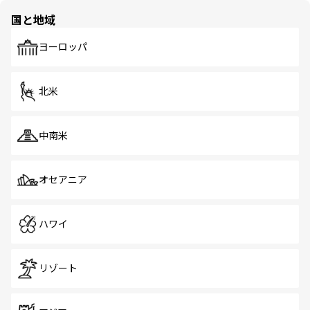
の多様性あふれるカラフルな町は、どこを歩いても新しい
国と地域
発見がある。さらに、治安のよさや充実した公共交通機関
も、旅行者にとっては魅力的なポイント。グルメも豊富
で、ホーカーズは地元の風情を楽しめる外せないスポット
ヨーロッパ
だ。訪れる人を飽きさせないシンガポールで、多様な魅力
を体感しよう。 なお、新着のシンガポール情報は
コンテン
ツ一覧
を参照してほしい。
北米
中南米
オセアニア
ハワイ
リゾート