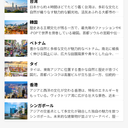
ならではの贅沢な旅のスタイルだ。 なお、新着のアメリカ
台湾
れるおもてなしの心で訪れる人々を迎えてくれるハワイの
リアリーフや大陸中央部にそびえるウルル（エアーズロッ
情報は
コンテンツ一覧
を参照してほしい。
人々、おいしいローカルフードやハワイアンミュージッ
ク）、タスマニアの美しい原生林やケアンズの熱帯雨林な
日本から約４時間ほどでたどり着く台湾は、多彩な文化と
ク、伝統的なフラダンスなど、すべてがハワイの魅力を彩
ど、見どころがたくさん。また、カフェやワイン、オージ
自然が織りなす魅力的な観光地。活気あふれる大都市の台
っている。訪れるたびに新しい発見と感動が待っているハ
ービーフなどの食文化も豊かで、美味しいものであふれて
北やノスタルジックな町並みが人気な九份（ジォウフェ
ワイを、存分に味わってほしい。 なお、新着のハワイ情報
韓国
いる。アクティビティも充実しており、サーフィンやダイ
ン）、静ひつな山岳地帯である台湾東部など、都市の喧騒
は
コンテンツ一覧
を参照してほしい。
ビング、ハイキングなど、アウトドア好きにはたまらな
と山間の静けさが共存しており、訪れる人に新しい発見と
歴史ある王朝文化が残る一方で、最先端のファッションやK
い。オーストラリアの多彩な魅力を存分に味わいつくそ
驚きをもたらしてくれる。また、奥深い台湾の食文化も魅
-POPで世界を席巻している韓国。首都ソウルの宮殿や伝統
う。 なお、新着のオーストラリア情報は
コンテンツ一覧
を
力で、夜市などの屋台グルメから高級料理、ヘルシーで美
家屋が並ぶエリアでは韓国の歴史と文化に浸ることがで
参照してほしい。
ベトナム
容にもいいと評判のスイーツなど、バラエティ豊かな料理
き、地方に足を延ばせば四季折々の自然美を楽しむことが
が味わえる。 なお、新着の台湾情報は
コンテンツ一覧
を参
できる。そして、キムチや焼肉、絶品のストリートフード
豊かな自然と多様な文化が魅力的なベトナム。南北に細長
照してほしい。
まで、さまざまな韓国料理が待っている。夜には、韓国な
く伸びる国土には、広大な田園風景や青々とした山々、世
らではのナイトライフも堪能できる。あたたかいホスピタ
界遺産に登録された壮大な自然景観が点在し、都市部では
タイ
リティに包まれながら、韓国の多彩な魅力を心ゆくまで味
急速な発展と共に伝統が息づく。ハノイの古い町並みやホ
わってみてほしい。 なお、新着の韓国情報は
コンテンツ一
ーチミン市のフランス統治時代の建物も、独特の雰囲気を
タイは、東南アジアに位置する豊かな自然と歴史が息づく
覧
を参照してほしい。
醸し出している。また、バラエティの豊かさとおいしさで
国だ。首都バンコクは高層ビルが立ち並ぶ一方、伝統的な
世界中の食通を魅了してやまないベトナム料理も魅力のひ
寺院や市場がいたるところに点在し、古きよき文化と現代
香港
とつ。フォーやバインミー、ベトナムコーヒーなどは、ぜ
の活気が交差している。北部ではチェンマイなどの山岳地
ひ現地で味わいたい。どの地域を訪れてもあたたかい人々
帯で自然と触れ合い、南部ではプーケットやクラビの美し
アジアと西洋の文化が交わる香港は、特有のエネルギーを
が旅行者を迎えてくれるので、きっと忘れられない旅にな
いビーチでリゾート気分を楽しむことができる。タイ料理
もっている。ヴィクトリア湾に広がる壮大な景色、近未来
るはずだ。 なお、新着のベトナム情報は
コンテンツ一覧
を
は世界的に有名で、屋台から高級レストランまで味覚を刺
的なアートスポット、そして歴史と現代が融合した町並
参照してほしい。
シンガポール
激する。気候は一年中温暖で、どの季節にも異なる楽しみ
み、どこを訪れても感動するはず。観光スポットが密集し
が待っている。親しみやすいタイの人々、仏教を中心とし
ており、効率よく見どころを回れるのも魅力。息をのむよ
アジアの交差点として多文化が融合した独自の魅力を放つ
た文化、そして多様な観光資源が、訪れる旅人を魅了し続
うな絶景から文化的な体験まで、香港を存分に楽しみ尽く
シンガポール。未来的な建築物が並ぶマリーナベイ、歴史
ける。 なお、新着のタイ情報は
コンテンツ一覧
を参照して
そう。 なお、新着の香港情報は
コンテンツ一覧
を参照して
と伝統を感じられるエスニックタウン、多数の緑豊かな公
ほしい。
ほしい。
園や自然保護区など、自然が調和した近代的な景観と文化