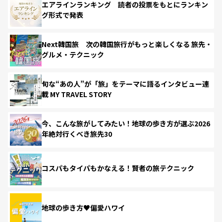
エアラインランキング 読者の投票をもとにランキン
グ形式で発表
Next韓国旅 次の韓国旅行がもっと楽しくなる 旅先・
グルメ・テクニック
旬な“あの人”が「旅」をテーマに語るインタビュー連
載 MY TRAVEL STORY
今、こんな旅がしてみたい！地球の歩き方が選ぶ2026
年絶対行くべき旅先30
コスパもタイパもかなえる！賢者の旅テクニック
地球の歩き方♥偏愛ハワイ