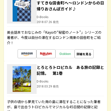
すてきな田舎町へ～ロンドンからの日
帰りおさんぽガイド♪
D-Books
2018.07.26 発売
英会話本でおなじみの「Kayoの“秘密のノート”」シリーズの
著者が、今度は自分の滞在するロンドン南東の田舎町をご紹
介！
詳細を見る
とろとろトロピカル ある旅の記録と
記憶。 第1巻
D-Books
2018.03.29 発売
子供の頃から夢見ていた南の島に滞在することになった筆者
が、島で出合うトロピカルでマジカルな45日間の記録と記