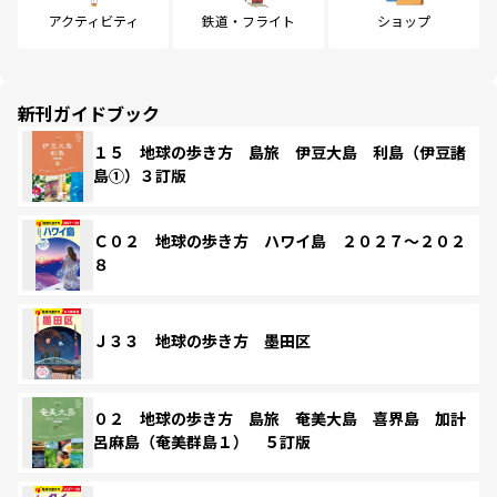
アクティビティ
鉄道・フライト
ショップ
新刊ガイドブック
１５ 地球の歩き方 島旅 伊豆大島 利島（伊豆諸
島①）３訂版
Ｃ０２ 地球の歩き方 ハワイ島 ２０２７～２０２
８
Ｊ３３ 地球の歩き方 墨田区
０２ 地球の歩き方 島旅 奄美大島 喜界島 加計
呂麻島（奄美群島１） ５訂版