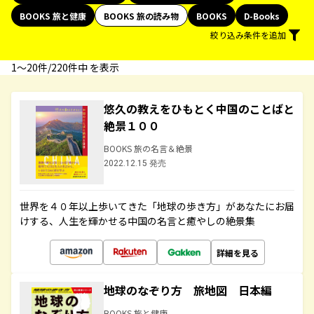
BOOKS 旅と健康
BOOKS 旅の読み物
BOOKS
D-Books
絞り込み条件を追加
1〜20件/220件中 を表示
悠久の教えをひもとく中国のことばと
絶景１００
BOOKS 旅の名言＆絶景
2022.12.15 発売
世界を４０年以上歩いてきた「地球の歩き方」があなたにお届
けする、人生を輝かせる中国の名言と癒やしの絶景集
詳細を見る
地球のなぞり方 旅地図 日本編
BOOKS 旅と健康