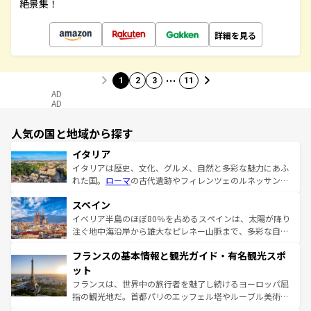
絶景集！
詳細を見る
…
1
2
3
11
AD
AD
人気の国と地域から探す
イタリア
イタリアは歴史、文化、グルメ、自然と多彩な魅力にあふ
れた国。
ローマ
の古代遺跡やフィレンツェのルネッサンス
美術、ヴェネツィアの運河など、歴史あるスポットはもち
スペイン
ろん、トスカーナの美しい田園風景やアマルフィ海岸の絶
景など、自然景観も見逃せない。観光の合間には、本場の
イベリア半島のほぼ80％を占めるスペインは、太陽が降り
ピザやパスタなど、絶品のイタリア料理を堪能することも
注ぐ地中海沿岸から雄大なピレネー山脈まで、多彩な自然
できる。朝目覚めてから夜眠るまで、すべての瞬間を楽し
と文化が詰まったヨーロッパ屈指の旅行先だ。多様な地域
フランスの基本情報と観光ガイド・有名観光スポ
ませてくれるイタリアで、忘れられない旅をしてみよう！
文化が根付くこの国では、情熱的なフラメンコ、熱気あふ
なお、新着のイタリア情報は
コンテンツ一覧
を参照してほ
れる闘牛、そして美味しいタパスが生活の一部となってい
ット
しい。
る。首都マドリードの洗練された雰囲気や、バルセロナの
フランスは、世界中の旅行者を魅了し続けるヨーロッパ屈
アートに溢れた街角から、地方では古代ローマ遺跡や中世
指の観光地だ。首都パリのエッフェル塔やルーブル美術館
の城塞都市、穏やかなビーチリゾートまで多彩な表情を見
といった象徴的なスポットから、田舎町の古風な美しさま