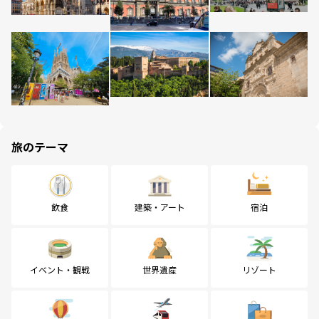
旅のテーマ
飲食
建築・アート
宿泊
イベント・観戦
世界遺産
リゾート