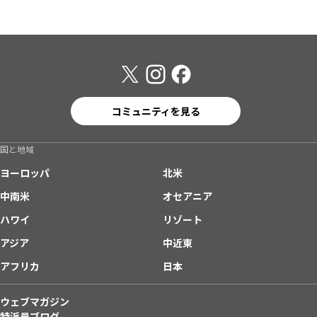
コミュニティを見る
国と地域
ヨーロッパ
北米
中南米
オセアニア
ハワイ
リゾート
アジア
中近東
アフリカ
日本
ウェブマガジン
特派員ブログ