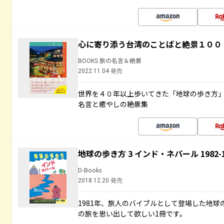
心に寄り添う台湾のことばと絶景１００
BOOKS 旅の名言＆絶景
2022.11.04 発売
世界を４０年以上歩いてきた「地球の歩き方
名言と癒やしの絶景集
地球の歩き方 3 インド・ネパール 1982
D-Books
2018.12.20 発売
1981年、旅人のバイブルとして登場した地
の旅を思い出して欲しい1冊です。