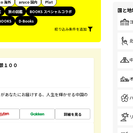
co 海外
aruco 国内
Plat
国と地
代
旅の図鑑
BOOKS スペシャルコラボ
BOOKS
D-Books
絞り込み条件を追加
景１００
」があなたにお届けする、人生を輝かせる中国の
詳細を見る