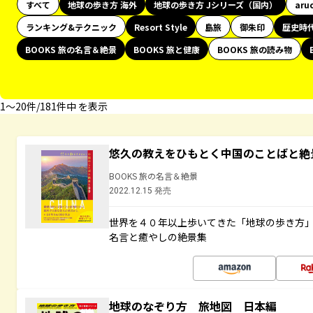
すべて
地球の歩き方 海外
地球の歩き方 Jシリーズ（国内）
aru
ランキング&テクニック
Resort Style
島旅
御朱印
歴史時
BOOKS 旅の名言＆絶景
BOOKS 旅と健康
BOOKS 旅の読み物
1〜20件/181件中 を表示
悠久の教えをひもとく中国のことばと絶
BOOKS 旅の名言＆絶景
2022.12.15 発売
世界を４０年以上歩いてきた「地球の歩き方
名言と癒やしの絶景集
地球のなぞり方 旅地図 日本編