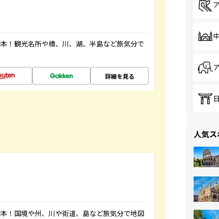
図本！観光名所や橋、川、湖、半島など旅気分で
詳細を見る
人気ス
図本！国境や州、川や街道、島など旅気分で地図