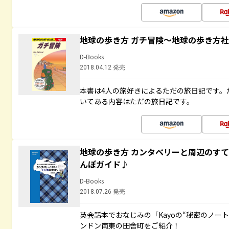
地球の歩き方 ガチ冒険～地球の歩き方
D-Books
2018.04.12 発売
本書は4人の旅好きによるただの旅日記です。
いてある内容はただの旅日記です。
地球の歩き方 カンタベリーと周辺のす
んぽガイド♪
D-Books
2018.07.26 発売
英会話本でおなじみの「Kayoの“秘密のノー
ンドン南東の田舎町をご紹介！