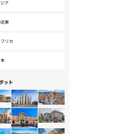
アジア
中近東
アフリカ
日本
ポット