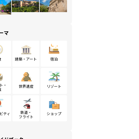
ーマ
食
建築・アート
宿泊
ト・
世界遺産
リゾート
戦
鉄道・
ビティ
ショップ
フライト