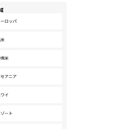
域
ヨーロッパ
北米
中南米
オセアニア
ハワイ
リゾート