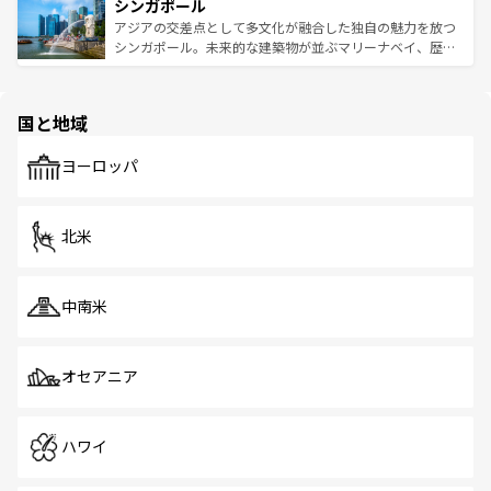
参照してほしい。
シンガポール
激する。気候は一年中温暖で、どの季節にも異なる楽しみ
み、どこを訪れても感動するはず。観光スポットが密集し
が待っている。親しみやすいタイの人々、仏教を中心とし
ており、効率よく見どころを回れるのも魅力。息をのむよ
アジアの交差点として多文化が融合した独自の魅力を放つ
た文化、そして多様な観光資源が、訪れる旅人を魅了し続
うな絶景から文化的な体験まで、香港を存分に楽しみ尽く
シンガポール。未来的な建築物が並ぶマリーナベイ、歴史
ける。 なお、新着のタイ情報は
コンテンツ一覧
を参照して
そう。 なお、新着の香港情報は
コンテンツ一覧
を参照して
と伝統を感じられるエスニックタウン、多数の緑豊かな公
ほしい。
ほしい。
園や自然保護区など、自然が調和した近代的な景観と文化
の多様性あふれるカラフルな町は、どこを歩いても新しい
国と地域
発見がある。さらに、治安のよさや充実した公共交通機関
も、旅行者にとっては魅力的なポイント。グルメも豊富
で、ホーカーズは地元の風情を楽しめる外せないスポット
ヨーロッパ
だ。訪れる人を飽きさせないシンガポールで、多様な魅力
を体感しよう。 なお、新着のシンガポール情報は
コンテン
ツ一覧
を参照してほしい。
北米
中南米
オセアニア
ハワイ