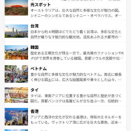
文化が魅力。旅行者はアメリカの各地域で異なる魅力を楽
島だが、静かな自然を求めるならマウイ島やカウアイ島が
光スポット
しみながら、その多様性と豊かな歴史を感じることができ
おすすめ。エメラルドグリーンに輝く海をはじめ、豊かな
オーストラリアは、壮大な自然と多様な文化が魅力の国。
るだろう。車でのロードトリップや列車の旅も、アメリカ
文化や歴史が息づいている。「アロハスピリット」と呼ば
シドニーのシンボルであるシドニー・オペラハウス、オー
ならではの贅沢な旅のスタイルだ。 なお、新着のアメリカ
れるおもてなしの心で訪れる人々を迎えてくれるハワイの
ストラリア東海岸北部に広がる大サンゴ礁地帯グレートバ
情報は
コンテンツ一覧
を参照してほしい。
人々、おいしいローカルフードやハワイアンミュージッ
台湾
リアリーフや大陸中央部にそびえるウルル（エアーズロッ
ク、伝統的なフラダンスなど、すべてがハワイの魅力を彩
ク）、タスマニアの美しい原生林やケアンズの熱帯雨林な
日本から約４時間ほどでたどり着く台湾は、多彩な文化と
っている。訪れるたびに新しい発見と感動が待っているハ
ど、見どころがたくさん。また、カフェやワイン、オージ
自然が織りなす魅力的な観光地。活気あふれる大都市の台
ワイを、存分に味わってほしい。 なお、新着のハワイ情報
ービーフなどの食文化も豊かで、美味しいものであふれて
北やノスタルジックな町並みが人気な九份（ジォウフェ
は
コンテンツ一覧
を参照してほしい。
韓国
いる。アクティビティも充実しており、サーフィンやダイ
ン）、静ひつな山岳地帯である台湾東部など、都市の喧騒
ビング、ハイキングなど、アウトドア好きにはたまらな
と山間の静けさが共存しており、訪れる人に新しい発見と
歴史ある王朝文化が残る一方で、最先端のファッションやK
い。オーストラリアの多彩な魅力を存分に味わいつくそ
驚きをもたらしてくれる。また、奥深い台湾の食文化も魅
-POPで世界を席巻している韓国。首都ソウルの宮殿や伝統
う。 なお、新着のオーストラリア情報は
コンテンツ一覧
を
力で、夜市などの屋台グルメから高級料理、ヘルシーで美
家屋が並ぶエリアでは韓国の歴史と文化に浸ることがで
参照してほしい。
ベトナム
容にもいいと評判のスイーツなど、バラエティ豊かな料理
き、地方に足を延ばせば四季折々の自然美を楽しむことが
が味わえる。 なお、新着の台湾情報は
コンテンツ一覧
を参
できる。そして、キムチや焼肉、絶品のストリートフード
豊かな自然と多様な文化が魅力的なベトナム。南北に細長
照してほしい。
まで、さまざまな韓国料理が待っている。夜には、韓国な
く伸びる国土には、広大な田園風景や青々とした山々、世
らではのナイトライフも堪能できる。あたたかいホスピタ
界遺産に登録された壮大な自然景観が点在し、都市部では
タイ
リティに包まれながら、韓国の多彩な魅力を心ゆくまで味
急速な発展と共に伝統が息づく。ハノイの古い町並みやホ
わってみてほしい。 なお、新着の韓国情報は
コンテンツ一
ーチミン市のフランス統治時代の建物も、独特の雰囲気を
タイは、東南アジアに位置する豊かな自然と歴史が息づく
覧
を参照してほしい。
醸し出している。また、バラエティの豊かさとおいしさで
国だ。首都バンコクは高層ビルが立ち並ぶ一方、伝統的な
世界中の食通を魅了してやまないベトナム料理も魅力のひ
寺院や市場がいたるところに点在し、古きよき文化と現代
香港
とつ。フォーやバインミー、ベトナムコーヒーなどは、ぜ
の活気が交差している。北部ではチェンマイなどの山岳地
ひ現地で味わいたい。どの地域を訪れてもあたたかい人々
帯で自然と触れ合い、南部ではプーケットやクラビの美し
アジアと西洋の文化が交わる香港は、特有のエネルギーを
が旅行者を迎えてくれるので、きっと忘れられない旅にな
いビーチでリゾート気分を楽しむことができる。タイ料理
もっている。ヴィクトリア湾に広がる壮大な景色、近未来
るはずだ。 なお、新着のベトナム情報は
コンテンツ一覧
を
は世界的に有名で、屋台から高級レストランまで味覚を刺
的なアートスポット、そして歴史と現代が融合した町並