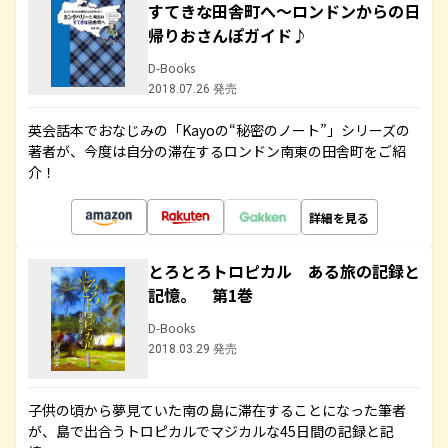
すてきな田舎町へ～ロンドンからの日
帰りおさんぽガイド♪
D-Books
2018.07.26 発売
英会話本でおなじみの「Kayoの“秘密のノート”」シリーズの
著者が、今度は自分の滞在するロンドン南東の田舎町をご紹
介！
詳細を見る
とろとろトロピカル ある旅の記録と
記憶。 第1巻
D-Books
2018.03.29 発売
子供の頃から夢見ていた南の島に滞在することになった筆者
が、島で出合うトロピカルでマジカルな45日間の記録と記