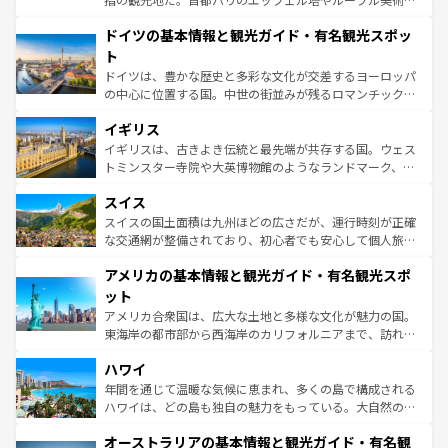
の城塞都市、穏やかなビーチリゾートまで多彩な表情を見
といった象徴的なスポットから、田舎町の古風な美しさま
せる。地方によって風土や気候が異なるスペインはその個
ドイツの基本情報と観光ガイド・有名観光スポッ
で、幅広い魅力が詰まっている。華麗な宮殿、歴史的な大
性で訪れる人を魅了する。 なお、新着のスペイン情報は
コ
聖堂、美しいビーチ、そして豊かな自然が、訪れる者を心
ト
ンテンツ一覧
を参照してほしい。
から魅了する。また、フランスは美食の国としても知ら
ドイツは、豊かな歴史と多彩な文化が交差するヨーロッパ
れ、フランス料理はユネスコ無形文化遺産にも登録されて
の中心に位置する国。中世の街並みが残るロマンチック街
いる。シャンパンの発祥地であるランス、プロヴァンスの
道から、未来を先取りするようなモダンな都市まで多様な
香り高いラベンダー畑など、多彩な楽しみ方が可能だ。さ
イギリス
顔を持つこの国は、どこを歩いても飽きることがない。ベ
らに、パリ以外の地域にも魅力が溢れており、どの街角に
ルリンの文化的活気、バイエルン州のアルプスの絶景、そ
イギリスは、古きよき伝統と最先端が共存する国。ウェス
も豊かな歴史と文化が息づいている。パリ以外の個性あふ
してライン川沿いのワイン畑といった風景は必見。ビール
トミンスター寺院や大英博物館のようなランドマーク、歴
れる地方に足を運ぶとそれぞれで全く異なる文化を体験で
とソーセージを味わいながら地元の人と過ごす楽しい時間
史ある大学都市、美しい丘陵地帯や牧歌的な風景など、エ
きるだろう。 なお、新着のフランス情報は
コンテンツ一覧
スイス
は、お酒好きな人にはぜひ体験してほしい。 なお、新着の
リアごとに異なる魅力がある。また、優雅なアフタヌーン
を参照してほしい。
ドイツ情報は
コンテンツ一覧
を参照してほしい。
ティー、ビール好きにはたまらない英国パブ、サッカー観
スイスの国土面積は九州ほどの広さだが、運行時刻が正確
戦など、本場だからこそできる体験も豊富。イギリスを旅
な交通網が整備されており、初心者でも安心して個人旅行
して楽しみつくそう。 なお、新着のイギリス情報は
コンテ
を楽しめる。日本同様に時刻表どおりの旅が可能だ。中世
アメリカの基本情報と観光ガイド・有名観光スポ
ンツ一覧
を参照してほしい。
の建物がそのまま残る町や、スイスならではのユニークな
博物館もあり、アルプス観光だけでなく町歩きも満喫する
ット
ことができる。国民の所得が高いため物価も高いが、旅行
アメリカ合衆国は、広大な土地と多様な文化が魅力の国。
者向けの交通パス提供のサービスもあり、うまく活用すれ
東海岸の都市部から西海岸のカリフォルニアまで、訪れる
ば市内交通費無料で観光を楽しむこともできる。 なお、新
場所ごとに異なる風景と体験が待っている。ニューヨーク
着のスイス情報は
コンテンツ一覧
を参照してほしい。
ハワイ
のような巨大都市は、観光、ショッピング、エンターテイ
ンメントが詰まった刺激的なスポットだ。一方、アメリカ
年間を通じて温暖な気候に恵まれ、多くの島で構成される
西部には大自然が広がり、グランドキャニオンやイエロー
ハワイは、どの島も独自の魅力をもっている。大自然の神
ストーン国立公園といった絶景が堪能できる。さらに、南
秘を感じたいなら、火山が生み出した壮大な景観を誇るハ
オーストラリアの基本情報と観光ガイド・有名観
部のニューオーリンズでは、音楽と美食が融合した独特の
ワイ島は見逃せない。また、定番の観光地といえばオアフ