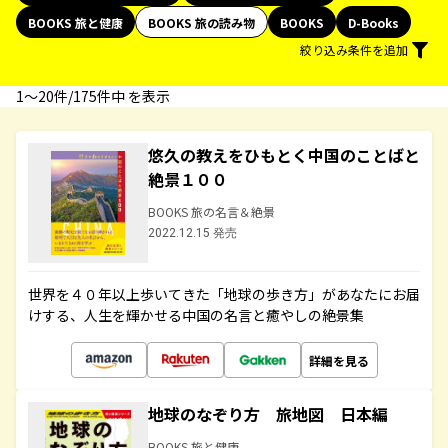
BOOKS 旅と健康
BOOKS 旅の読み物
BOOKS
D-Books
絞り込み条件を追加
1〜20件/175件中 を表示
悠久の教えをひもとく中国のことばと
絶景１００
BOOKS 旅の名言＆絶景
2022.12.15 発売
世界を４０年以上歩いてきた「地球の歩き方」があなたにお届
けする、人生を輝かせる中国の名言と癒やしの絶景集
詳細を見る
地球のなぞり方 旅地図 日本編
BOOKS 旅と健康