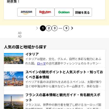
絶景集！
詳細を見る
…
1
2
3
9
AD
AD
人気の国と地域から探す
イタリア
イタリアは歴史、文化、グルメ、自然と多彩な魅力にあふ
れた国。
ローマ
の古代遺跡やフィレンツェのルネッサンス
美術、ヴェネツィアの運河など、歴史あるスポットはもち
スペインの観光ポイントと人気スポット・知ってお
ろん、トスカーナの美しい田園風景やアマルフィ海岸の絶
景など、自然景観も見逃せない。観光の合間には、本場の
くべき基本情報
ピザやパスタなど、絶品のイタリア料理を堪能することも
イベリア半島のほぼ80％を占めるスペインは、太陽が降り
できる。朝目覚めてから夜眠るまで、すべての瞬間を楽し
注ぐ地中海沿岸から雄大なピレネー山脈まで、多彩な自然
ませてくれるイタリアで、忘れられない旅をしてみよう！
と文化が詰まったヨーロッパ屈指の旅行先だ。多様な地域
なお、新着のイタリア情報は
コンテンツ一覧
を参照してほ
フランスの基本情報と観光ガイド・有名観光スポ
文化が根付くこの国では、情熱的なフラメンコ、熱気あふ
しい。
れる闘牛、そして美味しいタパスが生活の一部となってい
ット
る。首都マドリードの洗練された雰囲気や、バルセロナの
フランスは、世界中の旅行者を魅了し続けるヨーロッパ屈
アートに溢れた街角から、地方では古代ローマ遺跡や中世
指の観光地だ。首都パリのエッフェル塔やルーブル美術館