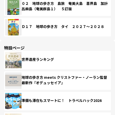
０２ 地球の歩き方 島旅 奄美大島 喜界島 加計
呂麻島（奄美群島１） ５訂版
Ｄ１７ 地球の歩き方 タイ ２０２７～２０２８
特設ページ
世界遺産ランキング
地球の歩き方 meets クリストファー・ノーラン監督
最新作『オデュッセイア』
準備も滞在もスマートに！ トラベルハック2026