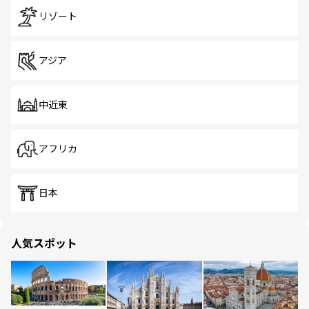
リゾート
アジア
中近東
アフリカ
日本
人気スポット