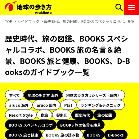
TOP
ガイドブック
歴史時代、旅の図鑑、BOOKS スペシャルコラボ、BOOKS
歴史時代、旅の図鑑、BOOKS スペシ
ャルコラボ、BOOKS 旅の名言＆絶
景、BOOKS 旅と健康、BOOKS、D-B
ooksのガイドブック一覧
すべて
地球の歩き方 海外
地球の歩き方 Jシリーズ（国内）
aruco 海外
aruco 国内
Plat
ランキング&テクニック
Resort Style
島旅
御朱印
歴史時代
旅の図鑑
BOOKS スペシャルコラボ
BOOKS 旅の名言＆絶景
BOOKS 旅と健康
BOOKS 旅の読み物
BOOKS
D-Books