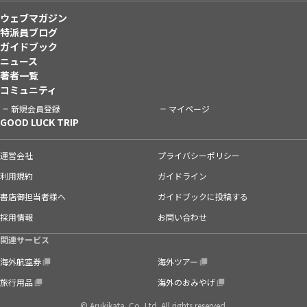
ウェブマガジン
特派員ブログ
ガイドブック
ニュース
著者一覧
コミュニティ
新規会員登録
マイページ
GOOD LUCK TRIP
運営会社
プライバシーポリシー
利用規約
ガイドライン
書店御担当者様へ
ガイドブックに投稿する
採用情報
お問い合わせ
関連サービス
海外航空券
海外ツアー
旅行用品
海外のおみやげ
© Arukikata. Co.,Ltd. All rights reserved.