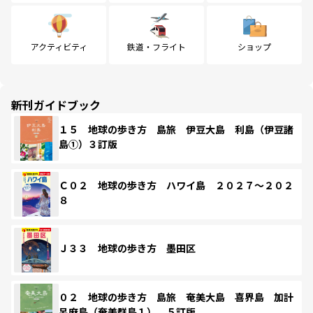
アクティビティ
鉄道・フライト
ショップ
新刊ガイドブック
１５ 地球の歩き方 島旅 伊豆大島 利島（伊豆諸
島①）３訂版
Ｃ０２ 地球の歩き方 ハワイ島 ２０２７～２０２
８
Ｊ３３ 地球の歩き方 墨田区
０２ 地球の歩き方 島旅 奄美大島 喜界島 加計
呂麻島（奄美群島１） ５訂版