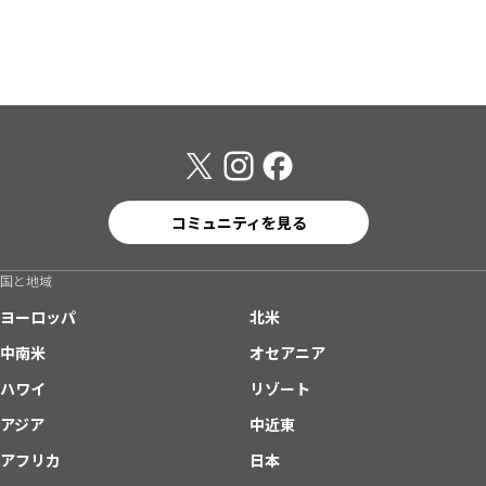
コミュニティを見る
国と地域
ヨーロッパ
北米
中南米
オセアニア
ハワイ
リゾート
アジア
中近東
アフリカ
日本