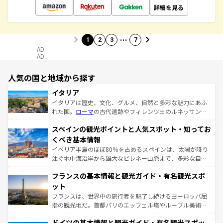
詳細を見る
…
1
2
3
7
AD
AD
人気の国と地域から探す
イタリア
イタリアは歴史、文化、グルメ、自然と多彩な魅力にあふ
れた国。
ローマ
の古代遺跡やフィレンツェのルネッサンス
美術、ヴェネツィアの運河など、歴史あるスポットはもち
スペインの観光ポイントと人気スポット・知ってお
ろん、トスカーナの美しい田園風景やアマルフィ海岸の絶
景など、自然景観も見逃せない。観光の合間には、本場の
くべき基本情報
ピザやパスタなど、絶品のイタリア料理を堪能することも
イベリア半島のほぼ80％を占めるスペインは、太陽が降り
できる。朝目覚めてから夜眠るまで、すべての瞬間を楽し
注ぐ地中海沿岸から雄大なピレネー山脈まで、多彩な自然
ませてくれるイタリアで、忘れられない旅をしてみよう！
と文化が詰まったヨーロッパ屈指の旅行先だ。多様な地域
なお、新着のイタリア情報は
コンテンツ一覧
を参照してほ
フランスの基本情報と観光ガイド・有名観光スポ
文化が根付くこの国では、情熱的なフラメンコ、熱気あふ
しい。
れる闘牛、そして美味しいタパスが生活の一部となってい
ット
る。首都マドリードの洗練された雰囲気や、バルセロナの
フランスは、世界中の旅行者を魅了し続けるヨーロッパ屈
アートに溢れた街角から、地方では古代ローマ遺跡や中世
指の観光地だ。首都パリのエッフェル塔やルーブル美術館
の城塞都市、穏やかなビーチリゾートまで多彩な表情を見
といった象徴的なスポットから、田舎町の古風な美しさま
せる。地方によって風土や気候が異なるスペインはその個
ドイツの基本情報と観光ガイド・有名観光スポッ
で、幅広い魅力が詰まっている。華麗な宮殿、歴史的な大