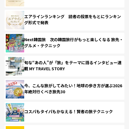
エアラインランキング 読者の投票をもとにランキン
グ形式で発表
Next韓国旅 次の韓国旅行がもっと楽しくなる 旅先・
グルメ・テクニック
旬な“あの人”が「旅」をテーマに語るインタビュー連
載 MY TRAVEL STORY
今、こんな旅がしてみたい！地球の歩き方が選ぶ2026
年絶対行くべき旅先30
コスパもタイパもかなえる！賢者の旅テクニック