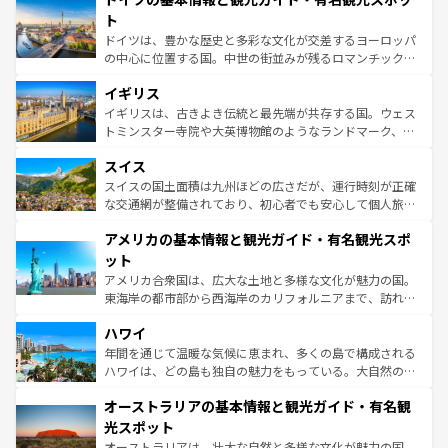
性で訪れる人を魅了する。 なお、新着のスペイン情報は
コ
聖堂、美しいビーチ、そして豊かな自然が、訪れる者を心
ト
ンテンツ一覧
を参照してほしい。
から魅了する。また、フランスは美食の国としても知ら
ドイツは、豊かな歴史と多彩な文化が交差するヨーロッパ
れ、フランス料理はユネスコ無形文化遺産にも登録されて
の中心に位置する国。中世の街並みが残るロマンチック街
いる。シャンパンの発祥地であるランス、プロヴァンスの
道から、未来を先取りするようなモダンな都市まで多様な
香り高いラベンダー畑など、多彩な楽しみ方が可能だ。さ
イギリス
顔を持つこの国は、どこを歩いても飽きることがない。ベ
らに、パリ以外の地域にも魅力が溢れており、どの街角に
ルリンの文化的活気、バイエルン州のアルプスの絶景、そ
イギリスは、古きよき伝統と最先端が共存する国。ウェス
も豊かな歴史と文化が息づいている。パリ以外の個性あふ
してライン川沿いのワイン畑といった風景は必見。ビール
トミンスター寺院や大英博物館のようなランドマーク、歴
れる地方に足を運ぶとそれぞれで全く異なる文化を体験で
とソーセージを味わいながら地元の人と過ごす楽しい時間
史ある大学都市、美しい丘陵地帯や牧歌的な風景など、エ
きるだろう。 なお、新着のフランス情報は
コンテンツ一覧
スイス
は、お酒好きな人にはぜひ体験してほしい。 なお、新着の
リアごとに異なる魅力がある。また、優雅なアフタヌーン
を参照してほしい。
ドイツ情報は
コンテンツ一覧
を参照してほしい。
ティー、ビール好きにはたまらない英国パブ、サッカー観
スイスの国土面積は九州ほどの広さだが、運行時刻が正確
戦など、本場だからこそできる体験も豊富。イギリスを旅
な交通網が整備されており、初心者でも安心して個人旅行
して楽しみつくそう。 なお、新着のイギリス情報は
コンテ
を楽しめる。日本同様に時刻表どおりの旅が可能だ。中世
アメリカの基本情報と観光ガイド・有名観光スポ
ンツ一覧
を参照してほしい。
の建物がそのまま残る町や、スイスならではのユニークな
博物館もあり、アルプス観光だけでなく町歩きも満喫する
ット
ことができる。国民の所得が高いため物価も高いが、旅行
アメリカ合衆国は、広大な土地と多様な文化が魅力の国。
者向けの交通パス提供のサービスもあり、うまく活用すれ
東海岸の都市部から西海岸のカリフォルニアまで、訪れる
ば市内交通費無料で観光を楽しむこともできる。 なお、新
場所ごとに異なる風景と体験が待っている。ニューヨーク
着のスイス情報は
コンテンツ一覧
を参照してほしい。
ハワイ
のような巨大都市は、観光、ショッピング、エンターテイ
ンメントが詰まった刺激的なスポットだ。一方、アメリカ
年間を通じて温暖な気候に恵まれ、多くの島で構成される
西部には大自然が広がり、グランドキャニオンやイエロー
ハワイは、どの島も独自の魅力をもっている。大自然の神
ストーン国立公園といった絶景が堪能できる。さらに、南
秘を感じたいなら、火山が生み出した壮大な景観を誇るハ
オーストラリアの基本情報と観光ガイド・有名観
部のニューオーリンズでは、音楽と美食が融合した独特の
ワイ島は見逃せない。また、定番の観光地といえばオアフ
文化が魅力。旅行者はアメリカの各地域で異なる魅力を楽
島だが、静かな自然を求めるならマウイ島やカウアイ島が
光スポット
しみながら、その多様性と豊かな歴史を感じることができ
おすすめ。エメラルドグリーンに輝く海をはじめ、豊かな
オーストラリアは、壮大な自然と多様な文化が魅力の国。