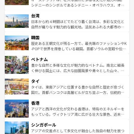
るだろう。車でのロードトリップや列車の旅も、アメリカ
文化や歴史が息づいている。「アロハスピリット」と呼ば
シドニーのシンボルであるシドニー・オペラハウス、オー
ならではの贅沢な旅のスタイルだ。 なお、新着のアメリカ
れるおもてなしの心で訪れる人々を迎えてくれるハワイの
ストラリア東海岸北部に広がる大サンゴ礁地帯グレートバ
情報は
コンテンツ一覧
を参照してほしい。
人々、おいしいローカルフードやハワイアンミュージッ
台湾
リアリーフや大陸中央部にそびえるウルル（エアーズロッ
ク、伝統的なフラダンスなど、すべてがハワイの魅力を彩
ク）、タスマニアの美しい原生林やケアンズの熱帯雨林な
日本から約４時間ほどでたどり着く台湾は、多彩な文化と
っている。訪れるたびに新しい発見と感動が待っているハ
ど、見どころがたくさん。また、カフェやワイン、オージ
自然が織りなす魅力的な観光地。活気あふれる大都市の台
ワイを、存分に味わってほしい。 なお、新着のハワイ情報
ービーフなどの食文化も豊かで、美味しいものであふれて
北やノスタルジックな町並みが人気な九份（ジォウフェ
は
コンテンツ一覧
を参照してほしい。
韓国
いる。アクティビティも充実しており、サーフィンやダイ
ン）、静ひつな山岳地帯である台湾東部など、都市の喧騒
ビング、ハイキングなど、アウトドア好きにはたまらな
と山間の静けさが共存しており、訪れる人に新しい発見と
歴史ある王朝文化が残る一方で、最先端のファッションやK
い。オーストラリアの多彩な魅力を存分に味わいつくそ
驚きをもたらしてくれる。また、奥深い台湾の食文化も魅
-POPで世界を席巻している韓国。首都ソウルの宮殿や伝統
う。 なお、新着のオーストラリア情報は
コンテンツ一覧
を
力で、夜市などの屋台グルメから高級料理、ヘルシーで美
家屋が並ぶエリアでは韓国の歴史と文化に浸ることがで
参照してほしい。
ベトナム
容にもいいと評判のスイーツなど、バラエティ豊かな料理
き、地方に足を延ばせば四季折々の自然美を楽しむことが
が味わえる。 なお、新着の台湾情報は
コンテンツ一覧
を参
できる。そして、キムチや焼肉、絶品のストリートフード
豊かな自然と多様な文化が魅力的なベトナム。南北に細長
照してほしい。
まで、さまざまな韓国料理が待っている。夜には、韓国な
く伸びる国土には、広大な田園風景や青々とした山々、世
らではのナイトライフも堪能できる。あたたかいホスピタ
界遺産に登録された壮大な自然景観が点在し、都市部では
タイ
リティに包まれながら、韓国の多彩な魅力を心ゆくまで味
急速な発展と共に伝統が息づく。ハノイの古い町並みやホ
わってみてほしい。 なお、新着の韓国情報は
コンテンツ一
ーチミン市のフランス統治時代の建物も、独特の雰囲気を
タイは、東南アジアに位置する豊かな自然と歴史が息づく
覧
を参照してほしい。
醸し出している。また、バラエティの豊かさとおいしさで
国だ。首都バンコクは高層ビルが立ち並ぶ一方、伝統的な
世界中の食通を魅了してやまないベトナム料理も魅力のひ
寺院や市場がいたるところに点在し、古きよき文化と現代
香港
とつ。フォーやバインミー、ベトナムコーヒーなどは、ぜ
の活気が交差している。北部ではチェンマイなどの山岳地
ひ現地で味わいたい。どの地域を訪れてもあたたかい人々
帯で自然と触れ合い、南部ではプーケットやクラビの美し
アジアと西洋の文化が交わる香港は、特有のエネルギーを
が旅行者を迎えてくれるので、きっと忘れられない旅にな
いビーチでリゾート気分を楽しむことができる。タイ料理
もっている。ヴィクトリア湾に広がる壮大な景色、近未来
るはずだ。 なお、新着のベトナム情報は
コンテンツ一覧
を
は世界的に有名で、屋台から高級レストランまで味覚を刺
的なアートスポット、そして歴史と現代が融合した町並
参照してほしい。
シンガポール
激する。気候は一年中温暖で、どの季節にも異なる楽しみ
み、どこを訪れても感動するはず。観光スポットが密集し
が待っている。親しみやすいタイの人々、仏教を中心とし
ており、効率よく見どころを回れるのも魅力。息をのむよ
アジアの交差点として多文化が融合した独自の魅力を放つ