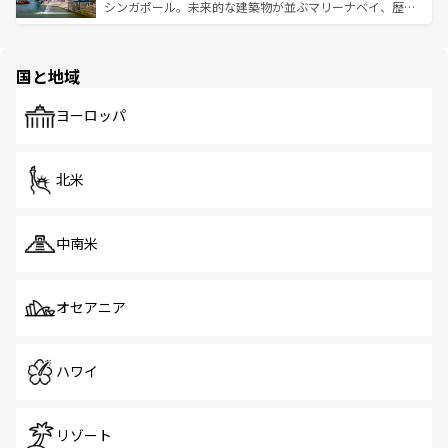
た文化、そして多様な観光資源が、訪れる旅人を魅了し続
うな絶景から文化的な体験まで、香港を存分に楽しみ尽く
シンガポール。未来的な建築物が並ぶマリーナベイ、歴史
ける。 なお、新着のタイ情報は
コンテンツ一覧
を参照して
そう。 なお、新着の香港情報は
コンテンツ一覧
を参照して
と伝統を感じられるエスニックタウン、多数の緑豊かな公
ほしい。
ほしい。
園や自然保護区など、自然が調和した近代的な景観と文化
の多様性あふれるカラフルな町は、どこを歩いても新しい
国と地域
発見がある。さらに、治安のよさや充実した公共交通機関
も、旅行者にとっては魅力的なポイント。グルメも豊富
で、ホーカーズは地元の風情を楽しめる外せないスポット
ヨーロッパ
だ。訪れる人を飽きさせないシンガポールで、多様な魅力
を体感しよう。 なお、新着のシンガポール情報は
コンテン
ツ一覧
を参照してほしい。
北米
中南米
オセアニア
ハワイ
リゾート