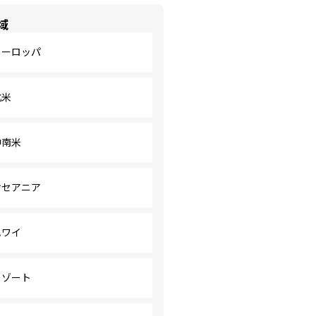
域
ヨーロッパ
北米
中南米
オセアニア
ハワイ
リゾート