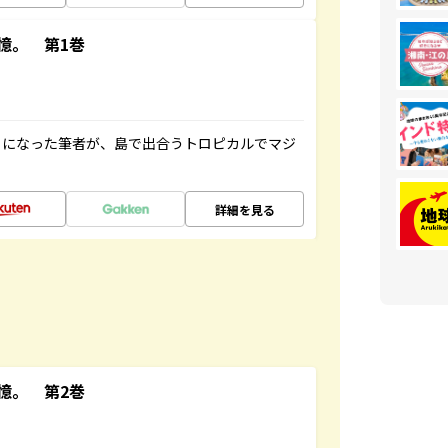
憶。 第1巻
とになった筆者が、島で出合うトロピカルでマジ
詳細を見る
憶。 第2巻