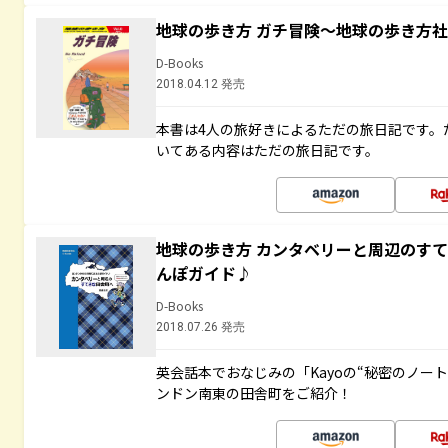
地球の歩き方 ガチ冒険～地球の歩き方
D-Books
2018.04.12 発売
本書は4人の旅好きによるただの旅日記です。
いてある内容はただの旅日記です。
地球の歩き方 カンタベリーと周辺のす
んぽガイド♪
D-Books
2018.07.26 発売
英会話本でおなじみの「Kayoの“秘密のノー
ンドン南東の田舎町をご紹介！