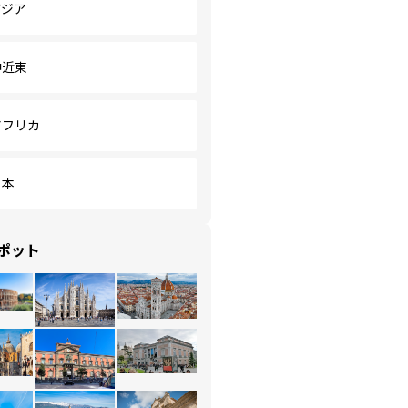
アジア
中近東
アフリカ
日本
ポット