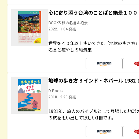
心に寄り添う台湾のことばと絶景１００
BOOKS 旅の名言＆絶景
2022.11.04 発売
世界を４０年以上歩いてきた「地球の歩き方
名言と癒やしの絶景集
地球の歩き方 3 インド・ネパール 1982
D-Books
2018.12.20 発売
1981年、旅人のバイブルとして登場した地
の旅を思い出して欲しい1冊です。