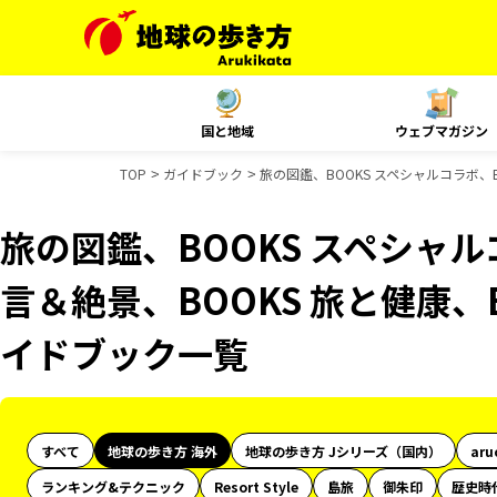
国と地域
ウェブマガジン
TOP
ガイドブック
旅の図鑑、BOOKS スペシャルコラボ、B
旅の図鑑、BOOKS スペシャル
言＆絶景、BOOKS 旅と健康、B
イドブック一覧
すべて
地球の歩き方 海外
地球の歩き方 Jシリーズ（国内）
aru
ランキング&テクニック
Resort Style
島旅
御朱印
歴史時