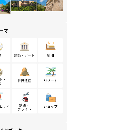
ーマ
食
建築・アート
宿泊
ト・
世界遺産
リゾート
戦
鉄道・
ビティ
ショップ
フライト