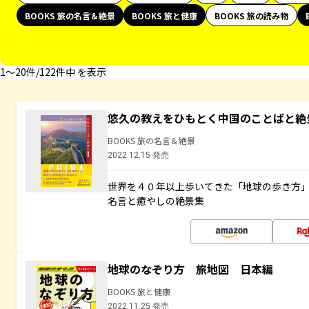
BOOKS 旅の名言＆絶景
BOOKS 旅と健康
BOOKS 旅の読み物
1〜20件/122件中 を表示
悠久の教えをひもとく中国のことばと絶
BOOKS 旅の名言＆絶景
2022.12.15 発売
世界を４０年以上歩いてきた「地球の歩き方
名言と癒やしの絶景集
地球のなぞり方 旅地図 日本編
BOOKS 旅と健康
2022.11.25 発売