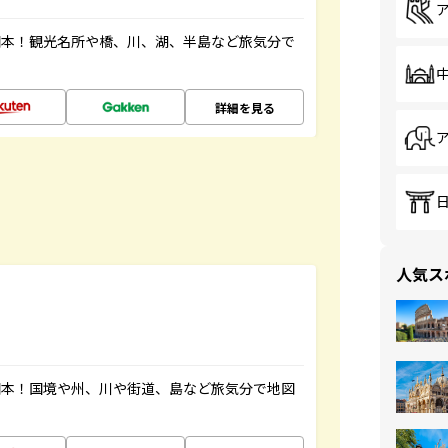
図本！観光名所や橋、川、湖、半島など旅気分で
詳細を見る
人気ス
図本！国境や州、川や街道、島など旅気分で地図