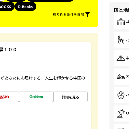
BOOKS
D-Books
国と地
絞り込み条件を追加
景１００
」があなたにお届けする、人生を輝かせる中国の
詳細を見る