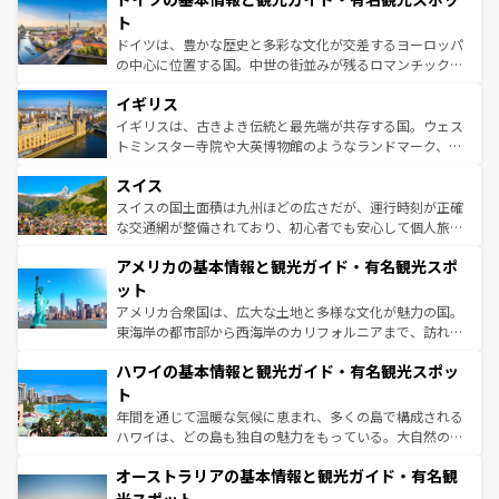
性で訪れる人を魅了する。 なお、新着のスペイン情報は
コ
聖堂、美しいビーチ、そして豊かな自然が、訪れる者を心
ト
ンテンツ一覧
を参照してほしい。
から魅了する。また、フランスは美食の国としても知ら
ドイツは、豊かな歴史と多彩な文化が交差するヨーロッパ
れ、フランス料理はユネスコ無形文化遺産にも登録されて
の中心に位置する国。中世の街並みが残るロマンチック街
いる。シャンパンの発祥地であるランス、プロヴァンスの
道から、未来を先取りするようなモダンな都市まで多様な
香り高いラベンダー畑など、多彩な楽しみ方が可能だ。さ
イギリス
顔を持つこの国は、どこを歩いても飽きることがない。ベ
らに、パリ以外の地域にも魅力が溢れており、どの街角に
ルリンの文化的活気、バイエルン州のアルプスの絶景、そ
イギリスは、古きよき伝統と最先端が共存する国。ウェス
も豊かな歴史と文化が息づいている。パリ以外の個性あふ
してライン川沿いのワイン畑といった風景は必見。ビール
トミンスター寺院や大英博物館のようなランドマーク、歴
れる地方に足を運ぶとそれぞれで全く異なる文化を体験で
とソーセージを味わいながら地元の人と過ごす楽しい時間
史ある大学都市、美しい丘陵地帯や牧歌的な風景など、エ
きるだろう。 なお、新着のフランス情報は
コンテンツ一覧
スイス
は、お酒好きな人にはぜひ体験してほしい。 なお、新着の
リアごとに異なる魅力がある。また、優雅なアフタヌーン
を参照してほしい。
ドイツ情報は
コンテンツ一覧
を参照してほしい。
ティー、ビール好きにはたまらない英国パブ、サッカー観
スイスの国土面積は九州ほどの広さだが、運行時刻が正確
戦など、本場だからこそできる体験も豊富。イギリスを旅
な交通網が整備されており、初心者でも安心して個人旅行
して楽しみつくそう。 なお、新着のイギリス情報は
コンテ
を楽しめる。日本同様に時刻表どおりの旅が可能だ。中世
アメリカの基本情報と観光ガイド・有名観光スポ
ンツ一覧
を参照してほしい。
の建物がそのまま残る町や、スイスならではのユニークな
博物館もあり、アルプス観光だけでなく町歩きも満喫する
ット
ことができる。国民の所得が高いため物価も高いが、旅行
アメリカ合衆国は、広大な土地と多様な文化が魅力の国。
者向けの交通パス提供のサービスもあり、うまく活用すれ
東海岸の都市部から西海岸のカリフォルニアまで、訪れる
ば市内交通費無料で観光を楽しむこともできる。 なお、新
場所ごとに異なる風景と体験が待っている。ニューヨーク
着のスイス情報は
コンテンツ一覧
を参照してほしい。
ハワイの基本情報と観光ガイド・有名観光スポッ
のような巨大都市は、観光、ショッピング、エンターテイ
ンメントが詰まった刺激的なスポットだ。一方、アメリカ
ト
西部には大自然が広がり、グランドキャニオンやイエロー
年間を通じて温暖な気候に恵まれ、多くの島で構成される
ストーン国立公園といった絶景が堪能できる。さらに、南
ハワイは、どの島も独自の魅力をもっている。大自然の神
部のニューオーリンズでは、音楽と美食が融合した独特の
秘を感じたいなら、火山が生み出した壮大な景観を誇るハ
文化が魅力。旅行者はアメリカの各地域で異なる魅力を楽
オーストラリアの基本情報と観光ガイド・有名観
ワイ島は見逃せない。また、定番の観光地といえばオアフ
しみながら、その多様性と豊かな歴史を感じることができ
島だが、静かな自然を求めるならマウイ島やカウアイ島が