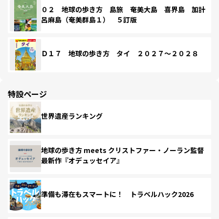
０２ 地球の歩き方 島旅 奄美大島 喜界島 加計
呂麻島（奄美群島１） ５訂版
Ｄ１７ 地球の歩き方 タイ ２０２７～２０２８
特設ページ
世界遺産ランキング
地球の歩き方 meets クリストファー・ノーラン監督
最新作『オデュッセイア』
準備も滞在もスマートに！ トラベルハック2026