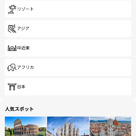
リゾート
アジア
中近東
アフリカ
日本
人気スポット