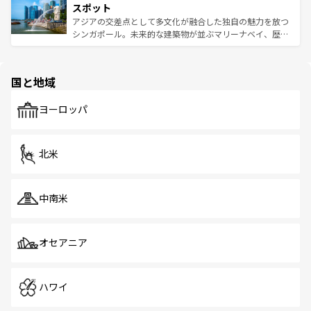
が待っている。親しみやすいタイの人々、仏教を中心とし
ており、効率よく見どころを回れるのも魅力。息をのむよ
スポット
た文化、そして多様な観光資源が、訪れる旅人を魅了し続
うな絶景から文化的な体験まで、香港を存分に楽しみ尽く
アジアの交差点として多文化が融合した独自の魅力を放つ
ける。 なお、新着のタイ情報は
コンテンツ一覧
を参照して
そう。 なお、新着の香港情報は
コンテンツ一覧
を参照して
シンガポール。未来的な建築物が並ぶマリーナベイ、歴史
ほしい。
ほしい。
と伝統を感じられるエスニックタウン、多数の緑豊かな公
園や自然保護区など、自然が調和した近代的な景観と文化
の多様性あふれるカラフルな町は、どこを歩いても新しい
国と地域
発見がある。さらに、治安のよさや充実した公共交通機関
も、旅行者にとっては魅力的なポイント。グルメも豊富
で、ホーカーズは地元の風情を楽しめる外せないスポット
ヨーロッパ
だ。訪れる人を飽きさせないシンガポールで、多様な魅力
を体感しよう。 なお、新着のシンガポール情報は
コンテン
ツ一覧
を参照してほしい。
北米
中南米
オセアニア
ハワイ