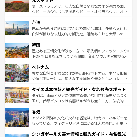
光スポット
るだろう。車でのロードトリップや列車の旅も、アメリカ
おすすめ。エメラルドグリーンに輝く海をはじめ、豊かな
オーストラリアは、壮大な自然と多様な文化が魅力の国。
ならではの贅沢な旅のスタイルだ。 なお、新着のアメリカ
文化や歴史が息づいている。「アロハスピリット」と呼ば
シドニーのシンボルであるシドニー・オペラハウス、オー
情報は
コンテンツ一覧
を参照してほしい。
れるおもてなしの心で訪れる人々を迎えてくれるハワイの
ストラリア東海岸北部に広がる大サンゴ礁地帯グレートバ
人々、おいしいローカルフードやハワイアンミュージッ
台湾
リアリーフや大陸中央部にそびえるウルル（エアーズロッ
ク、伝統的なフラダンスなど、すべてがハワイの魅力を彩
ク）、タスマニアの美しい原生林やケアンズの熱帯雨林な
日本から約４時間ほどでたどり着く台湾は、多彩な文化と
っている。訪れるたびに新しい発見と感動が待っているハ
ど、見どころがたくさん。また、カフェやワイン、オージ
自然が織りなす魅力的な観光地。活気あふれる大都市の台
ワイを、存分に味わってほしい。 なお、新着のハワイ情報
ービーフなどの食文化も豊かで、美味しいものであふれて
北やノスタルジックな町並みが人気な九份（ジォウフェ
は
コンテンツ一覧
を参照してほしい。
韓国
いる。アクティビティも充実しており、サーフィンやダイ
ン）、静ひつな山岳地帯である台湾東部など、都市の喧騒
ビング、ハイキングなど、アウトドア好きにはたまらな
と山間の静けさが共存しており、訪れる人に新しい発見と
歴史ある王朝文化が残る一方で、最先端のファッションやK
い。オーストラリアの多彩な魅力を存分に味わいつくそ
驚きをもたらしてくれる。また、奥深い台湾の食文化も魅
-POPで世界を席巻している韓国。首都ソウルの宮殿や伝統
う。 なお、新着のオーストラリア情報は
コンテンツ一覧
を
力で、夜市などの屋台グルメから高級料理、ヘルシーで美
家屋が並ぶエリアでは韓国の歴史と文化に浸ることがで
参照してほしい。
ベトナム
容にもいいと評判のスイーツなど、バラエティ豊かな料理
き、地方に足を延ばせば四季折々の自然美を楽しむことが
が味わえる。 なお、新着の台湾情報は
コンテンツ一覧
を参
できる。そして、キムチや焼肉、絶品のストリートフード
豊かな自然と多様な文化が魅力的なベトナム。南北に細長
照してほしい。
まで、さまざまな韓国料理が待っている。夜には、韓国な
く伸びる国土には、広大な田園風景や青々とした山々、世
らではのナイトライフも堪能できる。あたたかいホスピタ
界遺産に登録された壮大な自然景観が点在し、都市部では
タイの基本情報と観光ガイド・有名観光スポット
リティに包まれながら、韓国の多彩な魅力を心ゆくまで味
急速な発展と共に伝統が息づく。ハノイの古い町並みやホ
わってみてほしい。 なお、新着の韓国情報は
コンテンツ一
ーチミン市のフランス統治時代の建物も、独特の雰囲気を
タイは、東南アジアに位置する豊かな自然と歴史が息づく
覧
を参照してほしい。
醸し出している。また、バラエティの豊かさとおいしさで
国だ。首都バンコクは高層ビルが立ち並ぶ一方、伝統的な
世界中の食通を魅了してやまないベトナム料理も魅力のひ
寺院や市場がいたるところに点在し、古きよき文化と現代
香港
とつ。フォーやバインミー、ベトナムコーヒーなどは、ぜ
の活気が交差している。北部ではチェンマイなどの山岳地
ひ現地で味わいたい。どの地域を訪れてもあたたかい人々
帯で自然と触れ合い、南部ではプーケットやクラビの美し
アジアと西洋の文化が交わる香港は、特有のエネルギーを
が旅行者を迎えてくれるので、きっと忘れられない旅にな
いビーチでリゾート気分を楽しむことができる。タイ料理
もっている。ヴィクトリア湾に広がる壮大な景色、近未来
るはずだ。 なお、新着のベトナム情報は
コンテンツ一覧
を
は世界的に有名で、屋台から高級レストランまで味覚を刺
的なアートスポット、そして歴史と現代が融合した町並
参照してほしい。
シンガポールの基本情報と観光ガイド・有名観光
激する。気候は一年中温暖で、どの季節にも異なる楽しみ
み、どこを訪れても感動するはず。観光スポットが密集し