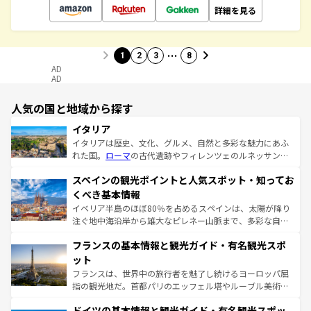
詳細を見る
…
1
2
3
8
AD
AD
人気の国と地域から探す
イタリア
イタリアは歴史、文化、グルメ、自然と多彩な魅力にあふ
れた国。
ローマ
の古代遺跡やフィレンツェのルネッサンス
美術、ヴェネツィアの運河など、歴史あるスポットはもち
スペインの観光ポイントと人気スポット・知ってお
ろん、トスカーナの美しい田園風景やアマルフィ海岸の絶
景など、自然景観も見逃せない。観光の合間には、本場の
くべき基本情報
ピザやパスタなど、絶品のイタリア料理を堪能することも
イベリア半島のほぼ80％を占めるスペインは、太陽が降り
できる。朝目覚めてから夜眠るまで、すべての瞬間を楽し
注ぐ地中海沿岸から雄大なピレネー山脈まで、多彩な自然
ませてくれるイタリアで、忘れられない旅をしてみよう！
と文化が詰まったヨーロッパ屈指の旅行先だ。多様な地域
なお、新着のイタリア情報は
コンテンツ一覧
を参照してほ
フランスの基本情報と観光ガイド・有名観光スポ
文化が根付くこの国では、情熱的なフラメンコ、熱気あふ
しい。
れる闘牛、そして美味しいタパスが生活の一部となってい
ット
る。首都マドリードの洗練された雰囲気や、バルセロナの
フランスは、世界中の旅行者を魅了し続けるヨーロッパ屈
アートに溢れた街角から、地方では古代ローマ遺跡や中世
指の観光地だ。首都パリのエッフェル塔やルーブル美術館
の城塞都市、穏やかなビーチリゾートまで多彩な表情を見
といった象徴的なスポットから、田舎町の古風な美しさま
せる。地方によって風土や気候が異なるスペインはその個
ドイツの基本情報と観光ガイド・有名観光スポッ
で、幅広い魅力が詰まっている。華麗な宮殿、歴史的な大