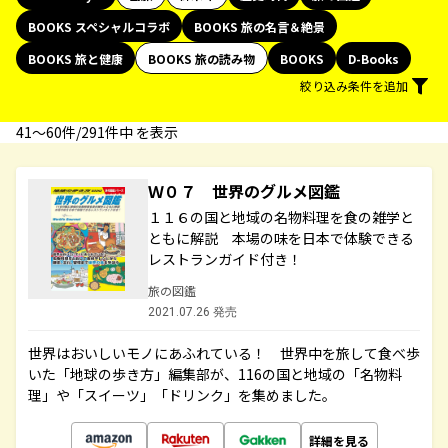
BOOKS スペシャルコラボ
BOOKS 旅の名言＆絶景
BOOKS 旅と健康
BOOKS 旅の読み物
BOOKS
D-Books
絞り込み条件を追加
41〜60件/291件中 を表示
Ｗ０７ 世界のグルメ図鑑
１１６の国と地域の名物料理を食の雑学と
ともに解説 本場の味を日本で体験できる
レストランガイド付き！
旅の図鑑
2021.07.26 発売
世界はおいしいモノにあふれている！ 世界中を旅して食べ歩
いた「地球の歩き方」編集部が、116の国と地域の「名物料
理」や「スイーツ」「ドリンク」を集めました。
詳細を見る