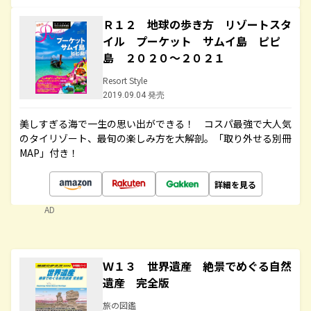
Ｒ１２ 地球の歩き方 リゾートスタ
イル プーケット サムイ島 ピピ
島 ２０２０～２０２１
Resort Style
2019.09.04 発売
美しすぎる海で一生の思い出ができる！ コスパ最強で大人気
のタイリゾート、最旬の楽しみ方を大解剖。「取り外せる別冊
MAP」付き！
詳細を見る
AD
Ｗ１３ 世界遺産 絶景でめぐる自然
遺産 完全版
旅の図鑑