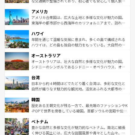
戦など、本場だからこそできる体験も豊富。イギリスを旅
な交通網が整備されており、初心者でも安心して個人旅行
して楽しみつくそう。 なお、新着のイギリス情報は
コンテ
を楽しめる。日本同様に時刻表どおりの旅が可能だ。中世
アメリカ
ンツ一覧
を参照してほしい。
の建物がそのまま残る町や、スイスならではのユニークな
博物館もあり、アルプス観光だけでなく町歩きも満喫する
アメリカ合衆国は、広大な土地と多様な文化が魅力の国。
ことができる。国民の所得が高いため物価も高いが、旅行
東海岸の都市部から西海岸のカリフォルニアまで、訪れる
者向けの交通パス提供のサービスもあり、うまく活用すれ
場所ごとに異なる風景と体験が待っている。ニューヨーク
ハワイ
ば市内交通費無料で観光を楽しむこともできる。 なお、新
のような巨大都市は、観光、ショッピング、エンターテイ
着のスイス情報は
コンテンツ一覧
を参照してほしい。
ンメントが詰まった刺激的なスポットだ。一方、アメリカ
年間を通じて温暖な気候に恵まれ、多くの島で構成される
西部には大自然が広がり、グランドキャニオンやイエロー
ハワイは、どの島も独自の魅力をもっている。大自然の神
ストーン国立公園といった絶景が堪能できる。さらに、南
秘を感じたいなら、火山が生み出した壮大な景観を誇るハ
オーストラリア
部のニューオーリンズでは、音楽と美食が融合した独特の
ワイ島は見逃せない。また、定番の観光地といえばオアフ
文化が魅力。旅行者はアメリカの各地域で異なる魅力を楽
島だが、静かな自然を求めるならマウイ島やカウアイ島が
オーストラリアは、壮大な自然と多様な文化が魅力の国。
しみながら、その多様性と豊かな歴史を感じることができ
おすすめ。エメラルドグリーンに輝く海をはじめ、豊かな
シドニーのシンボルであるシドニー・オペラハウス、オー
るだろう。車でのロードトリップや列車の旅も、アメリカ
文化や歴史が息づいている。「アロハスピリット」と呼ば
ストラリア東海岸北部に広がる大サンゴ礁地帯グレートバ
ならではの贅沢な旅のスタイルだ。 なお、新着のアメリカ
台湾
れるおもてなしの心で訪れる人々を迎えてくれるハワイの
リアリーフや大陸中央部にそびえるウルル（エアーズロッ
情報は
コンテンツ一覧
を参照してほしい。
人々、おいしいローカルフードやハワイアンミュージッ
ク）、タスマニアの美しい原生林やケアンズの熱帯雨林な
日本から約４時間ほどでたどり着く台湾は、多彩な文化と
ク、伝統的なフラダンスなど、すべてがハワイの魅力を彩
ど、見どころがたくさん。また、カフェやワイン、オージ
自然が織りなす魅力的な観光地。活気あふれる大都市の台
っている。訪れるたびに新しい発見と感動が待っているハ
ービーフなどの食文化も豊かで、美味しいものであふれて
北やノスタルジックな町並みが人気な九份（ジォウフェ
ワイを、存分に味わってほしい。 なお、新着のハワイ情報
韓国
いる。アクティビティも充実しており、サーフィンやダイ
ン）、静ひつな山岳地帯である台湾東部など、都市の喧騒
は
コンテンツ一覧
を参照してほしい。
ビング、ハイキングなど、アウトドア好きにはたまらな
と山間の静けさが共存しており、訪れる人に新しい発見と
歴史ある王朝文化が残る一方で、最先端のファッションやK
い。オーストラリアの多彩な魅力を存分に味わいつくそ
驚きをもたらしてくれる。また、奥深い台湾の食文化も魅
-POPで世界を席巻している韓国。首都ソウルの宮殿や伝統
う。 なお、新着のオーストラリア情報は
コンテンツ一覧
を
力で、夜市などの屋台グルメから高級料理、ヘルシーで美
家屋が並ぶエリアでは韓国の歴史と文化に浸ることがで
参照してほしい。
ベトナム
容にもいいと評判のスイーツなど、バラエティ豊かな料理
き、地方に足を延ばせば四季折々の自然美を楽しむことが
が味わえる。 なお、新着の台湾情報は
コンテンツ一覧
を参
できる。そして、キムチや焼肉、絶品のストリートフード
豊かな自然と多様な文化が魅力的なベトナム。南北に細長
照してほしい。
まで、さまざまな韓国料理が待っている。夜には、韓国な
く伸びる国土には、広大な田園風景や青々とした山々、世