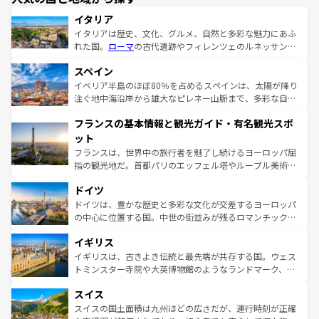
イタリア
イタリアは歴史、文化、グルメ、自然と多彩な魅力にあふ
れた国。
ローマ
の古代遺跡やフィレンツェのルネッサンス
美術、ヴェネツィアの運河など、歴史あるスポットはもち
スペイン
ろん、トスカーナの美しい田園風景やアマルフィ海岸の絶
景など、自然景観も見逃せない。観光の合間には、本場の
イベリア半島のほぼ80％を占めるスペインは、太陽が降り
ピザやパスタなど、絶品のイタリア料理を堪能することも
注ぐ地中海沿岸から雄大なピレネー山脈まで、多彩な自然
できる。朝目覚めてから夜眠るまで、すべての瞬間を楽し
と文化が詰まったヨーロッパ屈指の旅行先だ。多様な地域
フランスの基本情報と観光ガイド・有名観光スポ
ませてくれるイタリアで、忘れられない旅をしてみよう！
文化が根付くこの国では、情熱的なフラメンコ、熱気あふ
なお、新着のイタリア情報は
コンテンツ一覧
を参照してほ
れる闘牛、そして美味しいタパスが生活の一部となってい
ット
しい。
る。首都マドリードの洗練された雰囲気や、バルセロナの
フランスは、世界中の旅行者を魅了し続けるヨーロッパ屈
アートに溢れた街角から、地方では古代ローマ遺跡や中世
指の観光地だ。首都パリのエッフェル塔やルーブル美術館
の城塞都市、穏やかなビーチリゾートまで多彩な表情を見
といった象徴的なスポットから、田舎町の古風な美しさま
せる。地方によって風土や気候が異なるスペインはその個
ドイツ
で、幅広い魅力が詰まっている。華麗な宮殿、歴史的な大
性で訪れる人を魅了する。 なお、新着のスペイン情報は
コ
聖堂、美しいビーチ、そして豊かな自然が、訪れる者を心
ドイツは、豊かな歴史と多彩な文化が交差するヨーロッパ
ンテンツ一覧
を参照してほしい。
から魅了する。また、フランスは美食の国としても知ら
の中心に位置する国。中世の街並みが残るロマンチック街
れ、フランス料理はユネスコ無形文化遺産にも登録されて
道から、未来を先取りするようなモダンな都市まで多様な
イギリス
いる。シャンパンの発祥地であるランス、プロヴァンスの
顔を持つこの国は、どこを歩いても飽きることがない。ベ
香り高いラベンダー畑など、多彩な楽しみ方が可能だ。さ
ルリンの文化的活気、バイエルン州のアルプスの絶景、そ
イギリスは、古きよき伝統と最先端が共存する国。ウェス
らに、パリ以外の地域にも魅力が溢れており、どの街角に
してライン川沿いのワイン畑といった風景は必見。ビール
トミンスター寺院や大英博物館のようなランドマーク、歴
も豊かな歴史と文化が息づいている。パリ以外の個性あふ
とソーセージを味わいながら地元の人と過ごす楽しい時間
史ある大学都市、美しい丘陵地帯や牧歌的な風景など、エ
れる地方に足を運ぶとそれぞれで全く異なる文化を体験で
スイス
は、お酒好きな人にはぜひ体験してほしい。 なお、新着の
リアごとに異なる魅力がある。また、優雅なアフタヌーン
きるだろう。 なお、新着のフランス情報は
コンテンツ一覧
ドイツ情報は
コンテンツ一覧
を参照してほしい。
ティー、ビール好きにはたまらない英国パブ、サッカー観
スイスの国土面積は九州ほどの広さだが、運行時刻が正確
を参照してほしい。