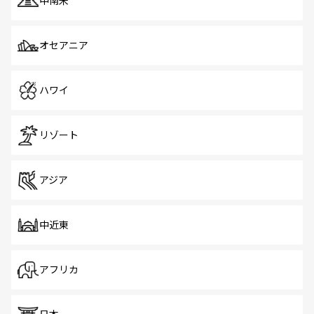
中南米
オセアニア
ハワイ
リゾート
アジア
中近東
アフリカ