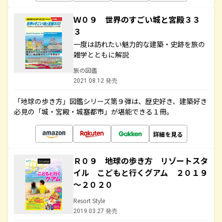
Ｗ０９ 世界のすごい城と宮殿３３
３
一度は訪れたい魅力的な建築・史跡を旅の
雑学とともに解説
旅の図鑑
2021.08.12 発売
「地球の歩き方」図鑑シリーズ第９弾は、歴史好き、建築好き
必見の「城・宮殿・城塞都市」が堪能できる１冊。
詳細を見る
Ｒ０９ 地球の歩き方 リゾートスタ
イル こどもと行くグアム ２０１９
～２０２０
Resort Style
2019.03.27 発売