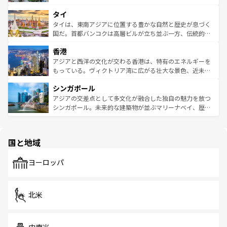
らではのナイトライフも堪能できる。あたたかいホスピタ
界遺産に登録された壮大な自然景観が点在し、都市部では
タイ
リティに包まれながら、韓国の多彩な魅力を心ゆくまで味
急速な発展と共に伝統が息づく。ハノイの古い町並みやホ
わってみてほしい。 なお、新着の韓国情報は
コンテンツ一
ーチミン市のフランス統治時代の建物も、独特の雰囲気を
タイは、東南アジアに位置する豊かな自然と歴史が息づく
覧
を参照してほしい。
醸し出している。また、バラエティの豊かさとおいしさで
国だ。首都バンコクは高層ビルが立ち並ぶ一方、伝統的な
世界中の食通を魅了してやまないベトナム料理も魅力のひ
寺院や市場がいたるところに点在し、古きよき文化と現代
香港
とつ。フォーやバインミー、ベトナムコーヒーなどは、ぜ
の活気が交差している。北部ではチェンマイなどの山岳地
ひ現地で味わいたい。どの地域を訪れてもあたたかい人々
帯で自然と触れ合い、南部ではプーケットやクラビの美し
アジアと西洋の文化が交わる香港は、特有のエネルギーを
が旅行者を迎えてくれるので、きっと忘れられない旅にな
いビーチでリゾート気分を楽しむことができる。タイ料理
もっている。ヴィクトリア湾に広がる壮大な景色、近未来
るはずだ。 なお、新着のベトナム情報は
コンテンツ一覧
を
は世界的に有名で、屋台から高級レストランまで味覚を刺
的なアートスポット、そして歴史と現代が融合した町並
参照してほしい。
シンガポール
激する。気候は一年中温暖で、どの季節にも異なる楽しみ
み、どこを訪れても感動するはず。観光スポットが密集し
が待っている。親しみやすいタイの人々、仏教を中心とし
ており、効率よく見どころを回れるのも魅力。息をのむよ
アジアの交差点として多文化が融合した独自の魅力を放つ
た文化、そして多様な観光資源が、訪れる旅人を魅了し続
うな絶景から文化的な体験まで、香港を存分に楽しみ尽く
シンガポール。未来的な建築物が並ぶマリーナベイ、歴史
ける。 なお、新着のタイ情報は
コンテンツ一覧
を参照して
そう。 なお、新着の香港情報は
コンテンツ一覧
を参照して
と伝統を感じられるエスニックタウン、多数の緑豊かな公
ほしい。
ほしい。
園や自然保護区など、自然が調和した近代的な景観と文化
の多様性あふれるカラフルな町は、どこを歩いても新しい
国と地域
発見がある。さらに、治安のよさや充実した公共交通機関
も、旅行者にとっては魅力的なポイント。グルメも豊富
で、ホーカーズは地元の風情を楽しめる外せないスポット
ヨーロッパ
だ。訪れる人を飽きさせないシンガポールで、多様な魅力
を体感しよう。 なお、新着のシンガポール情報は
コンテン
ツ一覧
を参照してほしい。
北米