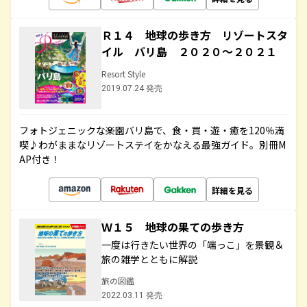
Ｒ１４ 地球の歩き方 リゾートスタ
イル バリ島 ２０２０～２０２１
Resort Style
2019.07.24 発売
フォトジェニックな楽園バリ島で、食・買・遊・癒を120％満
喫♪わがままなリゾートステイをかなえる最強ガイド。別冊M
AP付き！
詳細を見る
Ｗ１５ 地球の果ての歩き方
一度は行きたい世界の「端っこ」を景観＆
旅の雑学とともに解説
旅の図鑑
2022.03.11 発売