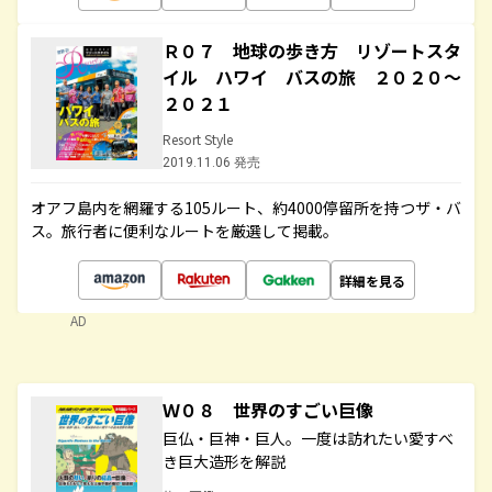
Ｒ０７ 地球の歩き方 リゾートスタ
イル ハワイ バスの旅 ２０２０～
２０２１
Resort Style
2019.11.06 発売
オアフ島内を網羅する105ルート、約4000停留所を持つザ・バ
ス。旅行者に便利なルートを厳選して掲載。
詳細を見る
AD
Ｗ０８ 世界のすごい巨像
巨仏・巨神・巨人。一度は訪れたい愛すべ
き巨大造形を解説